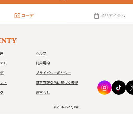
photo_camera
shopping_bag
コーデ
出品アイテム
屋
ヘルプ
テム
利用規約
デ
プライバシーポリシー
ント
特定商取引法に基づく表記
グ
運営会社
©
2026
Avec, Inc.