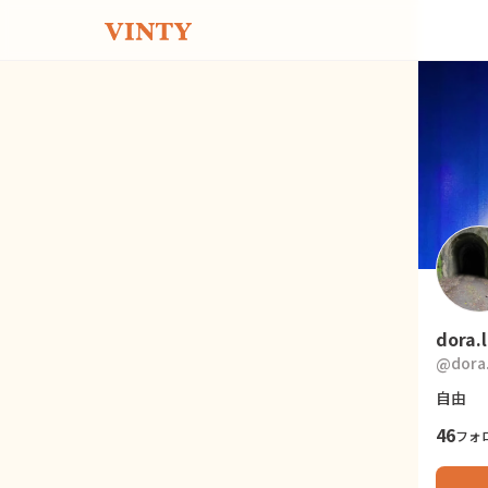
dora.
@
dora
自由
46
フォ