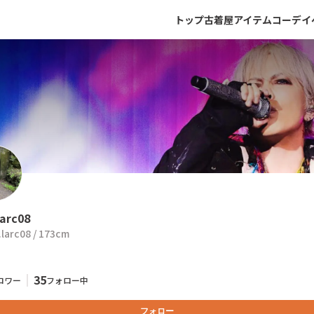
トップ
古着屋
アイテム
コーデ
イ
larc08
.larc08
/
173
cm
35
ロワー
フォロー中
フォロー