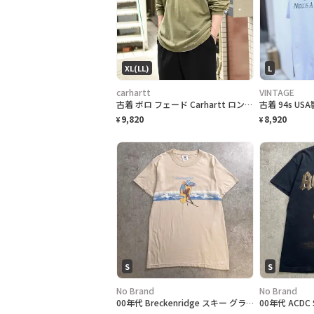
XL(LL)
L
carhartt
VINTAGE
古着 ボロ フェード Carhartt ロンＴ 長袖Tシャツ ダメージ ポケット
9,820
8,920
¥
¥
S
S
No Brand
No Brand
00年代 Breckenridge スキー グラフィックプリントTシャツ メンズS 古着 00s Y2K VINTAGE ヴィンテージ スキーリゾート ブレッケンリッジ ピンガール バックプリント アドバタイジング