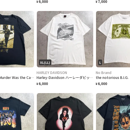
6,000
7,000
¥
¥
XL(LL)
L
HARLEY DAVIDSON
No Brand
Snoop Dogg Murder Was the Case スヌープドッグ フォトプリントT ラップTシャツ メンズL 古着 映画 アーティスト ヒップホップ HIPHOP 黒
Harley-Davidson ハーレーダビッドソン ロゴプリントTシャツ メンズXL 古着 2020 アメカジ バイク モーターサイクル バックプリント 白色
6,000
6,000
¥
¥