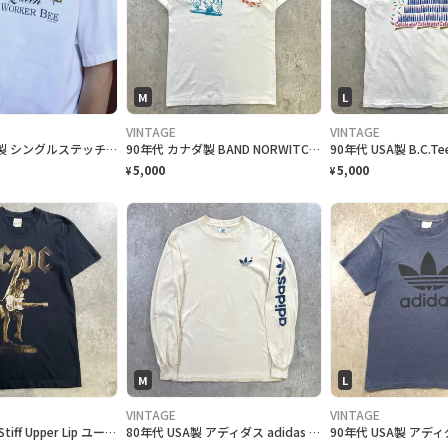
M
L
VINTAGE
VINTAGE
古着 94s USA製 シングルステッチ ハチ ジョーク Tシャツ ホワイト
90年代 カナダ製 BAND NORWITCH ワンポイントロゴプリントTシャツ メンズM相当 古着 90s VINTAGE ヴィンテージ ドラゴン バックプリント シングルステッチ 白色
5,000
5,000
¥
¥
M
L
VINTAGE
VINTAGE
00年代 ACDC Stiff Upper Lip ユーロツアーTシャツ バンドTシャツ メンズS相当 古着 00s Y2K VINTAGE ヴィンテージ アンガス・ヤング バンT シングルステッチ 黒
80年代 USA製 アディダス adidas 袖プリント トレフォイルロゴ 長袖 ロングTシャツ ロンT メンズM 古着 80s VINTAGE ヴィンテージ アイビリー オフホワイト