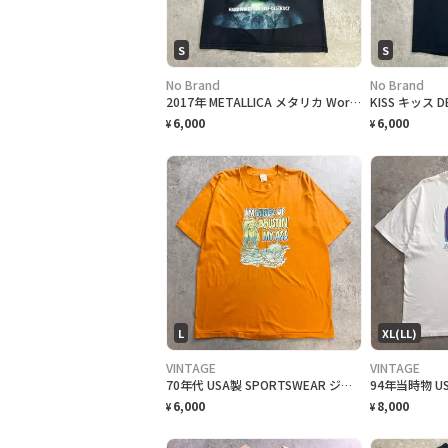
S
S
No Brand
No Brand
2017年 METALLICA メタリカ WorldWired 世界ツアー バンドTシャツ メンズS 古着 ロックT WorldWired Tour 2017 両面プリント ツアー日程 黒色
6,000
6,000
¥
¥
L
XL(LL)
VINTAGE
VINTAGE
70年代 USA製 SPORTSWEAR ジョークプリントTシャツ メンズL 古着 1978 70s VINTAGE ヴィンテージ メッセージ シングルステッチ
6,000
8,000
¥
¥