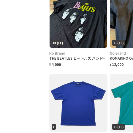
XL(LL)
XL(LL)
No Brand
No Brand
THE BEATLES ビートルズ バンドTシャツ
KOMAKINO Ove
4,000
12,000
¥
¥
L
XL(LL)