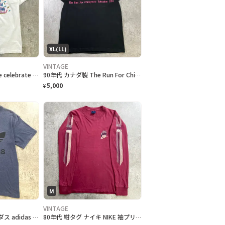
XL(LL)
VINTAGE
90年代 USA製 B.C.Tee celebrate アートプリントTシャツ メンズL相当 古着 90s VINTAGE ヴィンテージ カナダ BC州 100周年記念 シングルステッチ 白色
90年代 カナダ製 The Run For Chiropractic Education チャリティプリントTシャツ メンズXL 古着 1991 90s VINTAGE ヴィンテージ マラソン アドバタイジング シングルステッチ 黒色
5,000
¥
M
VINTAGE
90年代 USA製 アディダス adidas 両面プリント トレフォイルロゴ Tシャツ メンズL-XL相当 古着 90s VINTAGE ヴィンテージ 杢ネイビー
80年代 紺タグ ナイキ NIKE 袖プリント 三連ロゴ 長袖 ロングTシャツ ロンT メンズM 古着 80s VINTAGE ヴィンテージ バーガンディ