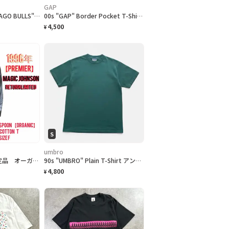
GAP
[NBA] 90s Lee "CHICAGO BULLS" embroidered Logo T-Shirt シカゴブルズ Tシャツ [L]
00s "GAP" Border Pocket T-Shirts ギャップ ボーダー ポケットTシャツ [L]
4,500
¥
S
umbro
96年 プレミア 限定品 オーガニックコットン M.ジョンソン復帰記念 T. F
90s "UMBRO" Plain T-Shirt アンブロ 無地Tシャツ [S]
4,800
¥