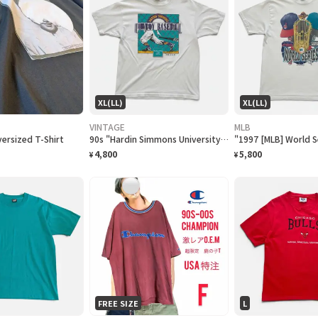
XL(LL)
XL(LL)
VINTAGE
MLB
rsized T-Shirt
90s "Hardin Simmons University Cowboy Baseball" T-Shirt ハーディン シモンズ大学 カウボーイズベースボール Tシャツ [XL]
4,800
5,800
¥
¥
FREE SIZE
L