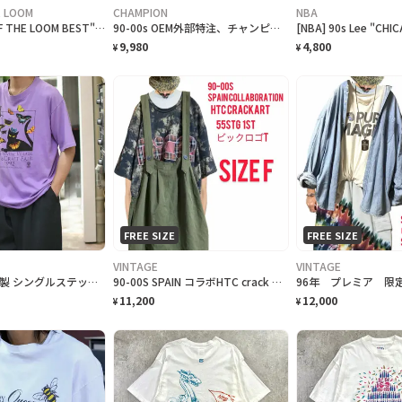
E LOOM
CHAMPION
NBA
90s "FRUIT OF THE LOOM BEST" Plain T-Shirt フルーツオブザルーム無地Tシャツ [XL]
90-00s OEM外部特注、チャンピオン、刺繍ロゴ鹿子ヘビーウェイトT F フェード
9,980
4,800
¥
¥
FREE SIZE
FREE SIZE
VINTAGE
VINTAGE
古着 92's USA製 シングルステッチ クラフトフェア 記念Tシャツ ネコ
90-00S SPAIN コラボHTC crack ワッペンビックロゴ55STG T
11,200
12,000
¥
¥