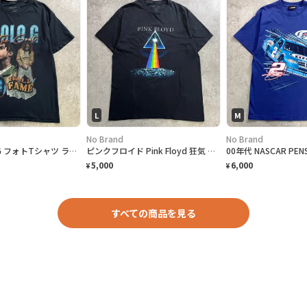
L
M
No Brand
No Brand
ポロG POLO G フォトTシャツ ラップT メンズM 黒 古着 バンT ミュージックT ヒップホップ The Goat HALL of FAME 黒色
ピンクフロイド Pink Floyd 狂気 プリズム バンドTシャツ メンズL バンT ミュージックT 黒色
5,000
6,000
¥
¥
すべての商品を見る