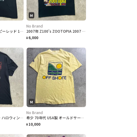
M
No Brand
Trippie Redd トリッピーレッド 1400 フェイスフォト サイケデリック ラップTシャツ メンズXL 古着 ヒップホップ 黒
2007年 Z100's ZOOTOPIA 2007 音楽フェス 両面プロモ Tシャツ メンズM 古着 マルーン5 リアーナ フェスT バンT ラジオ局 Y2K 黒色
6,000
¥
M
No Brand
ジョン・カーペンター ハロウィン HALLOWEEN マイケルマイヤーズ ホラー 映画 半袖 ムービーTシャツ メンズM 古着 黒色
希少 70年代 USA製 オールドサーフ最初期 OFF SHORE オフショア 袖ロゴ 両面プリント サーフTシャツ メンズM Hanes BEEFY-T 希少TM表記 アメリカ製 古着 VINTAGE シングルステッチ ヴィンテージ ライトイエロー 黄色
10,000
¥