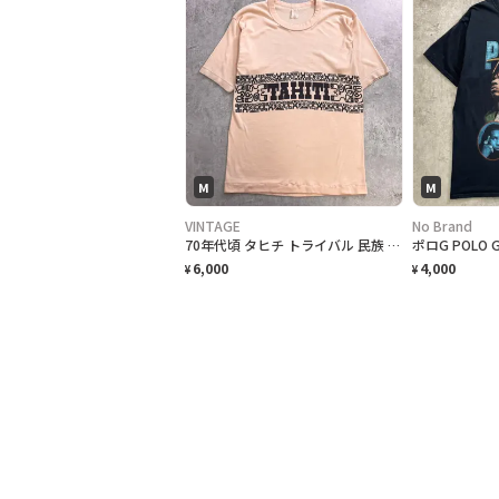
M
M
VINTAGE
No Brand
70年代頃 タヒチ トライバル 民族 紋様 プリント Tシャツ メンズM相当 スーベニアTシャツ シングルステッチ ヴィンテージ
6,000
4,000
¥
¥