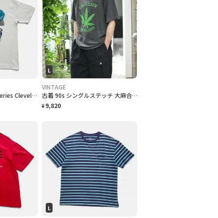
L
VINTAGE
"1997 [MLB] World Series Cleveland Indians vs Florida Marlins" T-Shirt [XL]
古着 90s シングルステッチ 大麻合法化運動 プリントTシャツ フェード
9,820
¥
L