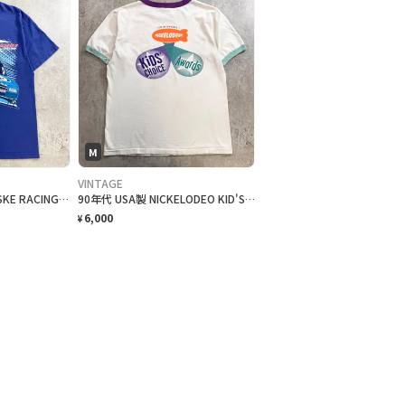
M
VINTAGE
00年代 NASCAR PENSKE RACING 2009 TOUR モーターサイクル レーシングTシャツ メンズM 古着 00s Y2K ヴィンテージ VINTAGE Miller LITE ビール 企業 アドバタイジング 青色
90年代 USA製 NICKELODEO KID'S CHOICE AWARDS リンガーTシャツ メンズM 古着 1997 90s VINTAGE ヴィンテージ ニコロデオン キッズチョイスアワード バックプリント 裾シングルステッチ 白色
6,000
¥