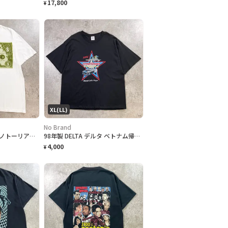
17,800
¥
XL(LL)
No Brand
the notorious B.I.G. ノトーリアス B.I.G. ドル札 パロディプリント ラップTシャツ メンズL 古着 アーティスト Mo Money Mo Problems Biggie ビギー フォトT ヒップホップ HIPHOP 白色
98年製 DELTA デルタ ベトナム帰還兵 メモリアルクラシック プリント Tシャツ メンズXL 古着 1998年 短丈リサイズ アメカジ 黒
4,000
¥