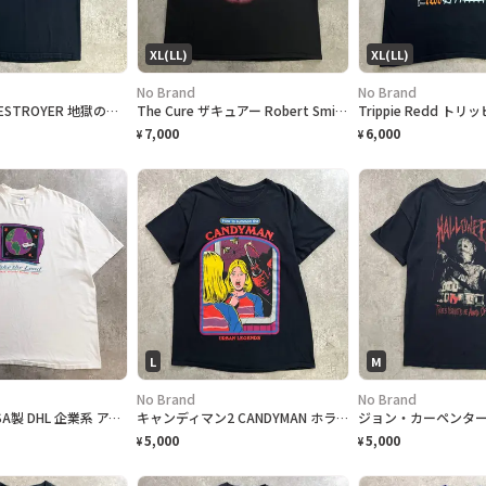
XL(LL)
XL(LL)
No Brand
No Brand
KISS キッス DESTROYER 地獄の軍団 アルバム アート プリント Tシャツ メンズS相当 古着 ロックT 黒色
The Cure ザキュアー Robert Smith ロバートスミス プリントTシャツ メンズXL 古着 バンドTシャツ 黒色
7,000
6,000
¥
¥
L
M
No Brand
No Brand
94年当時物 USA製 DHL 企業系 アート プリントTシャツ メンズXL アメリカ製 アートT アドバタイジング 古着 白色
キャンディマン2 CANDYMAN ホラー映画 都市伝説 アメコミ風 グラフィック ムービーTシャツ メンズL 黒色
5,000
5,000
¥
¥