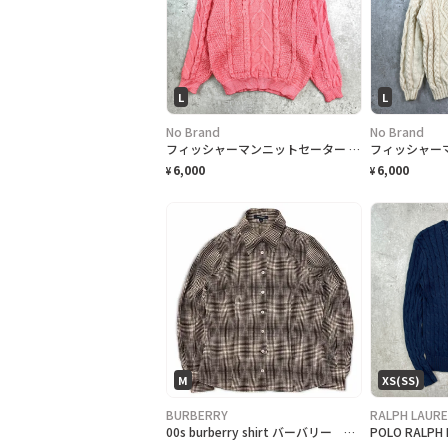
L
L
No Brand
No Brand
フィッシャーマンニットセーター メンズS相当 レディースL相当
6,000
6,000
¥
¥
M
XS(SS)
BURBERRY
RALPH LAUR
00s burberry shirt バーバリー シャツ 三陽商会