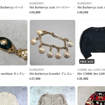
BURBERRY
BURBERRY
80年代 英国製 Burberrys バーバリー ステンカラーコート バルマカーンコート レディースXL相当 古着 80s VINTAGE ヴィンテージ PRORSUM プローサム バーバリーチェック ノバチェック カーキベージュ
90s Burberrys coat バーバリー コート ツイード ウール
30,800
29,500
¥
¥
FREE SIZE
BURBERRY
COMME des GARCON
90s burberrys necklace ネックレス バーバリー
80s Burberrys bracelet ブレスレット burberry バーバリー
27,000
25,000
¥
¥