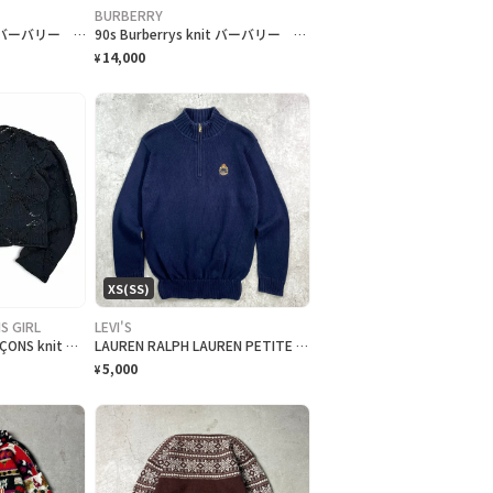
BURBERRY
90s Burberrys coat バーバリー コート バルマカンコート ステンカラーb-37
90s Burberrys knit バーバリー ニット レディース 花柄
14,000
¥
XS(SS)
S GIRL
LEVI'S
80s COMME des GARÇONS knit 超短丈 レディース コムデギャルソン ローゲージ
LAUREN RALPH LAUREN PETITE ハーフジップ ニットセーター レディースXS相当
5,000
¥