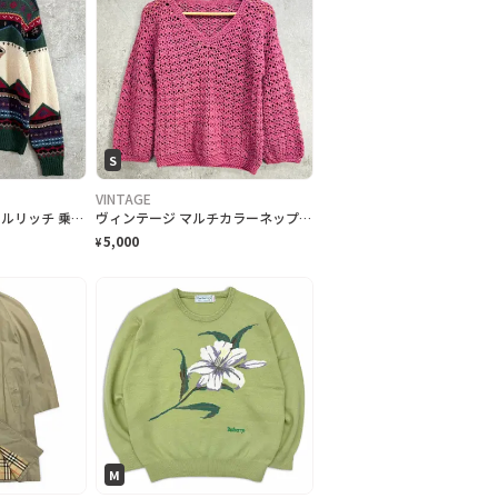
S
VINTAGE
80年代 Woolrich ウールリッチ 乗馬 アニマル柄 ウールニットセーター レディースL相当 古着 80s ヴィンテージ VINTAGE 総柄 グリーン ベージュ レッド パープル ブルー
ヴィンテージ マルチカラーネップ クロシェ ニットセーター レディースS～M相当 古着 VINTAGE デザインニット
5,000
¥
M