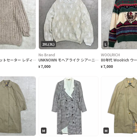
2XL(3L)
L
No Brand
WOOLRICH
ローゲージ ニットセーター レディースXL相当 古着 3D ニットワンピース ライトグレー
UNKNOWN モヘアライク シアーニット レディース2XL相当 メンズ2XL相当 古着 VINTAGE ヴィンテージ 透かし編み ビッグサイズ 大きいサイズ 白色
7,000
7,000
¥
¥
M
M