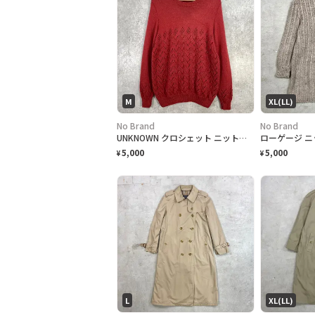
M
XL(LL)
No Brand
No Brand
UNKNOWN クロシェット ニットセーター レディースM相当 古着 VINTAGE ヴィンテージ 透かし編み えんじ色
5,000
5,000
¥
¥
L
XL(LL)