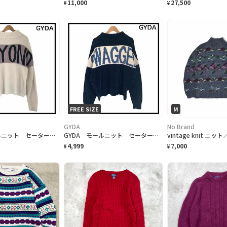
11,000
27,500
¥
¥
FREE SIZE
M
GYDA
No Brand
GYDA モールニット セーター デカロゴ レディース ホワイト 長袖 ゆったり
GYDA モールニット セーター デカロゴ レディース ネイビー 長袖 ゆったり
vintage knit ニ
4,999
7,000
¥
¥