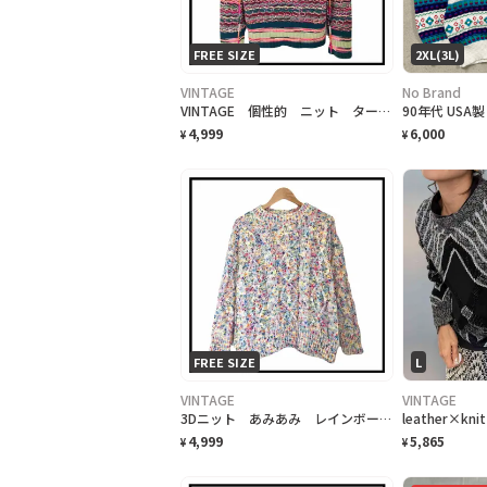
FREE SIZE
2XL(3L)
VINTAGE
No Brand
VINTAGE 個性的 ニット タートルネック レディース 総柄 ボーダー
4,999
6,000
¥
¥
FREE SIZE
L
VINTAGE
VINTAGE
3Dニット あみあみ レインボー マルチカラー レディース 長袖 ヴィンテージ
4,999
5,865
¥
¥