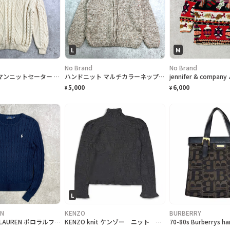
L
M
No Brand
No Brand
フィッシャーマンニットセーター メンズL相当 レディースXL相当
ハンドニット マルチカラーネップ ローゲージ ウールニットセーター レディースL相当
5,000
6,000
¥
¥
L
EN
KENZO
BURBERRY
POLO RALPH LAUREN ポロラルフローレン ケーブルニットセーター レディースXS
KENZO knit ケンゾー ニット レディース