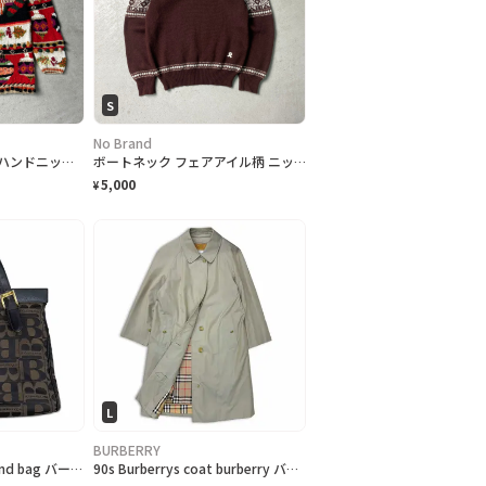
S
No Brand
jennifer & company ハンドニットセーター デザインニット 総柄 レディースM クリスマス
ボートネック フェアアイル柄 ニットセーター レディースS相当
5,000
¥
L
BURBERRY
70-80s Burberrys hand bag バーバリー バッグ
90s Burberrys coat burberry バーバリー コート ベージュ 玉虫 ステンカラーコート バルマカンコート レディース B-3