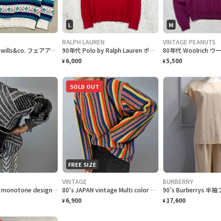
L
M
RALPH LAUREN
VINTAGE PEANUTS
90年代 USA製 wills&co. フェアアイル柄 ニットセーター 総柄 レディースXL相当 メンズ
90年代 Polo by Ralph Lauren ポロバイラルフローレン コットンニットセーター ケーブルニット ボーイズ企画 レディースL相当
6,000
5,500
¥
¥
SOLD OUT
FREE SIZE
VINTAGE
BURBERRY
leather×knit monotone design pulover
80's JAPAN vintage Multi color border knit tops
6,900
17,600
¥
¥