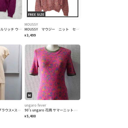
FREE SIZE
MOUSSY
80年代 Woolrich ウールリッチ ウールニットセーター レディースM
MOUSSY マウジー ニット セーター レディース レッド 長袖 ドット
3,499
¥
M
ungaro fever
90’s Burberrys 半袖ブラウス+スラックス セットアップ ベージュ サイズ7
90’s ungaro 花柄 サマーニット ピンク サイズ9 半袖
5,400
¥