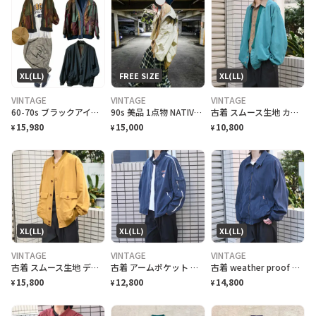
XL(LL)
FREE SIZE
XL(LL)
VINTAGE
VINTAGE
VINTAGE
60-70s ブラックアイリバーシブル キュビズムブルゾン F
90s 美品 1点物 NATIVE o.e.m 80/20年中活躍ブルゾン F
古着 スムース生地 カーディガンタイプ ブルゾン ライトアウター 羽織り
15,980
15,000
10,800
¥
¥
¥
XL(LL)
XL(LL)
XL(LL)
VINTAGE
VINTAGE
VINTAGE
古着 スムース生地 デザイン ブルゾン マスタード からし色 ジャケット
古着 アームポケット デザイン スポーツジャケット ジャケット ブルゾン
古着 weather proof スムース ブルゾン ジャケット ネイビー 紺色
15,800
12,800
14,800
¥
¥
¥