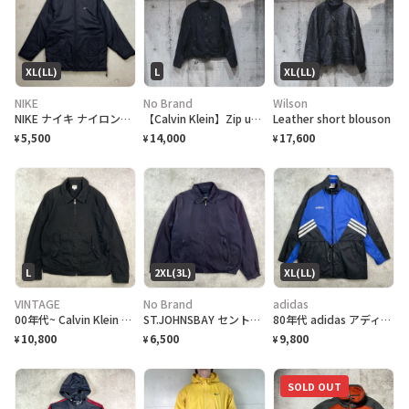
XL(LL)
L
XL(LL)
NIKE
No Brand
Wilson
NIKE ナイキ ナイロンジャケット メンズXL相当 00年代 00s Y2K VINTAGE ヴィンテージ
【Calvin Klein】Zip up Jacket
Leather short blouson
5,500
14,000
17,600
¥
¥
¥
L
2XL(3L)
XL(LL)
VINTAGE
No Brand
adidas
00年代~ Calvin Klein Jeans CK カルバンクライン ドリズラージャケット メンズL相当
ST.JOHNSBAY セントジョンズベイ スイングトップ メンズ2XL相当
80年代 adidas アディダス ワンポイントロゴ刺繍 ナイロンジャケット メンズXL相当
10,800
6,500
9,800
¥
¥
¥
SOLD OUT