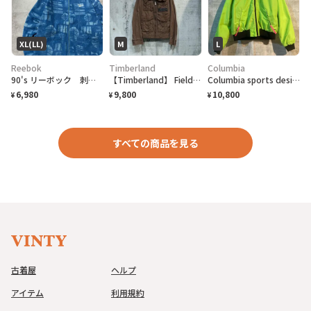
XL(LL)
M
L
Reebok
Timberland
Columbia
90's リーボック 刺繍ワンポイント ベクターロゴ 総柄 フリースジャケット
【Timberland】 Field Jacket
Columbia sports design jaket
6,980
9,800
10,800
¥
¥
¥
すべての商品を見る
古着屋
ヘルプ
アイテム
利用規約