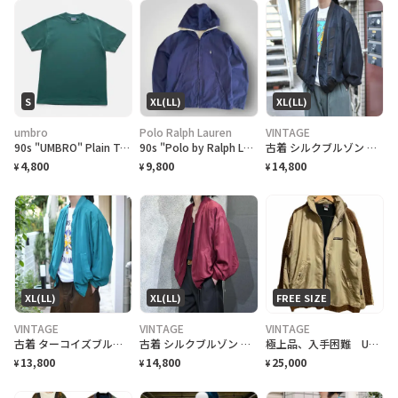
S
XL(LL)
XL(LL)
umbro
Polo Ralph Lauren
VINTAGE
90s "UMBRO" Plain T-Shirt アンブロ 無地Tシャツ [S]
90s "Polo by Ralph Lauren" Reversible Hoodie Jacket ポロ ラルフローレン リバーシブル ジャケット[XL]
古着 シルクブルゾン ブルゾン ブラック 切り替え デザイン カーディガン 黒
4,800
9,800
14,800
¥
¥
¥
XL(LL)
XL(LL)
FREE SIZE
VINTAGE
VINTAGE
VINTAGE
古着 ターコイズブルー シルクブルゾン ブルゾン 羽織り 水色 ライトブルー
古着 シルクブルゾン バーガンディ ワインレッド ブルゾン ライトアウター
極上品、入手困難 USA製 GRIND.ink 90s ビックブルゾンF
13,800
14,800
25,000
¥
¥
¥