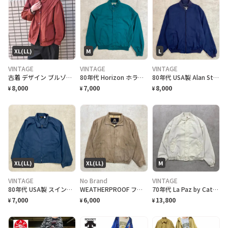
XL(LL)
M
L
VINTAGE
VINTAGE
VINTAGE
古着 デザイン ブルゾン ワインレッド 赤 レッド バーガンディ
80年代 Horizon ホライゾン カップショルダー ダービージャケット メンズM 古着 80s ヴィンテージ VINTAGE スイングトップ 緑
80年代 USA製 Alan Stuart アランスチュアート フルジップ ブルゾン メンズL 古着 80s ヴィンテージ VINTAGE 紺色
8,000
7,000
8,000
¥
¥
¥
XL(LL)
XL(LL)
M
VINTAGE
No Brand
VINTAGE
80年代 USA製 スイングトップ ハリントンジャケット メンズXL 古着 80s VINTAGE ヴィンテージ アメカジ スポーツジャケット ラグランスリーブ チンスト付き 紺色
WEATHERPROOF フェイクスエード スイングトップ メンズXL相当 古着 スポーツジャケット チェックライナー
70年代 La Paz by Catalina トビウオ柄 カップショルダー ダービージャケット メンズM相当 古着 70s ヴィンテージ VINTAGE アメカジ 総柄ライナー クリームベージュ
7,000
6,000
13,800
¥
¥
¥