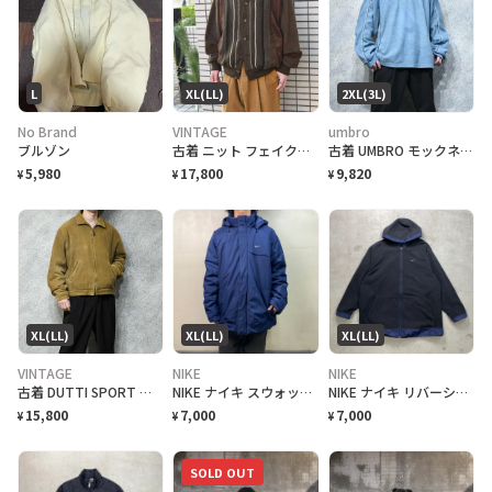
L
XL(LL)
2XL(3L)
No Brand
VINTAGE
umbro
ブルゾン
古着 ニット フェイクスウェード 切り替え フリース ブルゾン デザイン
古着 UMBRO モックネック フリース デザイン 水色 ライトブルー
5,980
17,800
9,820
¥
¥
¥
XL(LL)
XL(LL)
XL(LL)
VINTAGE
NIKE
NIKE
古着 DUTTI SPORT コーデュロイ ブルゾン ジャケット ブラウン
NIKE ナイキ スウォッシュロゴ刺繍 ナイロンジャケット メンズXL
NIKE ナイキ リバーシブル フリース×ナイロンジャケット メンズXL 00年代 00s VINTAGE ヴィンテージ
15,800
7,000
7,000
¥
¥
¥
SOLD OUT