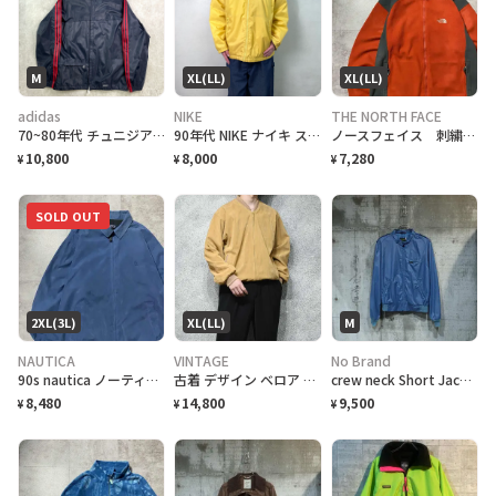
M
XL(LL)
XL(LL)
adidas
NIKE
THE NORTH FACE
70~80年代 チュニジア製 VENTEX社製 adidas アディダス ワンポイントロゴ刺繍 ナイロンジャケット メンズM
90年代 NIKE ナイキ スウォッシュロゴ刺繍 ナイロンジャケット メンズXL
ノースフェイス 刺繍ロゴ YKKジップ バイカラー オレンジ フリースジャケット
10,800
8,000
7,280
¥
¥
¥
SOLD OUT
2XL(3L)
XL(LL)
M
NAUTICA
VINTAGE
No Brand
90s nautica ノーティカ スエード 刺繍ワンポイント スウィングトップ
古着 デザイン ベロア ブルゾン ベージュ アウター
crew neck Short Jacket
8,480
14,800
9,500
¥
¥
¥