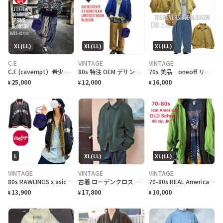
XL(LL)
XL(LL)
XL(LL)
C.E
VINTAGE
VINTAGE
C.E (cavempt）希少 定価7-8万中綿無 総柄 ブルゾン ボバーXL
80s 特注 OEM デサント超限定 年中活躍 1チームスタblouson XL
70s 美品 oneoff リバーシブル 連番77年 ショートブルゾン XLまで対応
25,000
12,000
16,000
¥
¥
¥
L
XL(LL)
XL(LL)
VINTAGE
VINTAGE
VINTAGE
80s RAWLINGS x asics 【特注】 美品 ダブルネームスタブルゾ L
古着 ローデンクロス チロリアン ウールジャケット ジャケット ブルゾン 深緑
70-80s REAL American OLD School JKTネオンカラー
13,900
17,800
10,000
¥
¥
¥