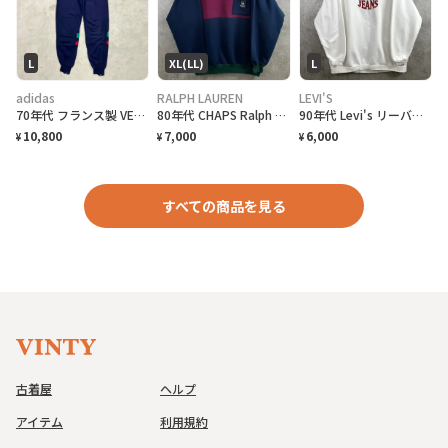
L
XL(LL)
L
adidas
RALPH LAUREN
LEVI'S
70年代 フランス製 VENTEX社製 adidas アディダス アクリルスウェットパンツ メンズL相当 古着 70s VINTAGE ヴィンテージ ユーロ フロッキープリント 紺色
80年代 CHAPS Ralph Lauren チャップス ラルフローレン モックネック クレイジーカラー スウェットシャツ メンズXL 古着 80s ヴィンテージ VINTAGE ハイネック クレイジーパターン
90年代 Levi's リーバイス ロゴ刺繍 スウェットシャツ メンズL相当 古着 90s VINTAGE ヴィンテージ アメカジ 白
10,800
7,000
6,000
¥
¥
¥
すべての商品を見る
古着屋
ヘルプ
アイテム
利用規約