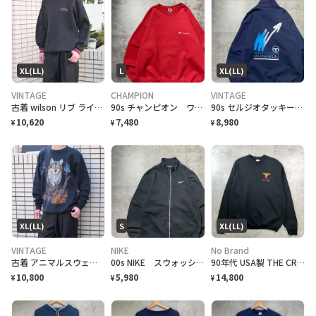
XL(LL)
L
XL(LL)
VINTAGE
CHAMPION
VINTAGE
古着 wilson リブ ライン デザイン スウェット フェード トレーナー
90s チャンピオン ワンポイント プリント メキシコ製 スウェット トレーナー
90s セルジオタッキーニ 刺繍ロゴ ハーフジップ バックプリント スウェット
10,620
7,480
8,980
¥
¥
¥
XL(LL)
S
XL(LL)
VINTAGE
NIKE
No Brand
古着 アニマルスウェット プリントスウェット オオカミ トレーナー ブラック
00s NIKE スウォッシュ 刺繍ワンポイント 黒 フルジップ スウェット
90年代 USA製 THE CROW city of angel ザ クロウ 映画 ムービー スウェットシャツ メンズXL 古着 90s ヴィンテージ VINTAGE 黒
10,800
5,980
14,800
¥
¥
¥