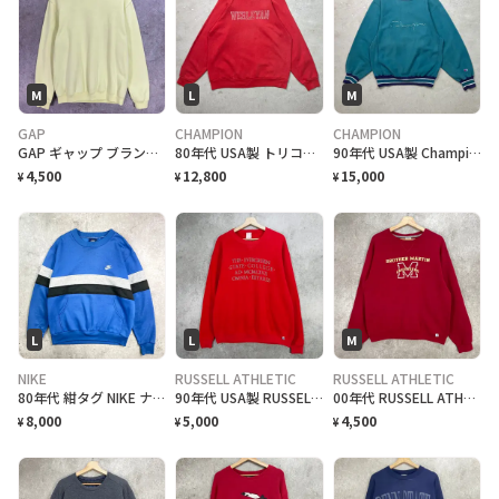
M
L
M
GAP
CHAMPION
CHAMPION
GAP ギャップ ブランクスウェットシャツ 無地 メンズM相当 古着 アメカジ 薄黄色
80年代 USA製 トリコタグ Champion チャンピオン WESLEYAN カレッジプリント スウェットシャツ メンズL相当 古着 80s ヴィンテージ VINTAGE 赤
90年代 USA製 Champion チャンピオン REVERSE WEAVE リバースウィーブ 刺繍ロゴ スウェットシャツ リブボーダー メンズM 古着 90s VINTAGE ヴィンテージ アメカジ スウェット トレーナー ターコイズグリーン
4,500
12,800
15,000
¥
¥
¥
L
L
M
NIKE
RUSSELL ATHLETIC
RUSSELL ATHLETIC
80年代 紺タグ NIKE ナイキ スウェットシャツ メンズL 古着 80S VINTAGE ヴィンテージ ワンポイントロゴ刺繍 ブルー グレー ブラック 青 黒
90年代 USA製 RUSSELL ATHLETIC カレッジプリント スウェットシャツ メンズL相当 古着 90s ヴィンテージ VINTAGE THE EVERGREEN STATE COLLEGE ラッセルアスレチック 前Vガゼット アメカジ トレーナー 赤色
00年代 RUSSELL ATHLETIC カレッジプリント リバースタイプ スウェットシャツ メンズM 古着 00s Y2K ヴィンテージ VINTAGE BROTHER MARTIN CRUSADERS ラッセルアスレチック 前Vガゼット アメカジ トレーナー 赤色
8,000
5,000
4,500
¥
¥
¥