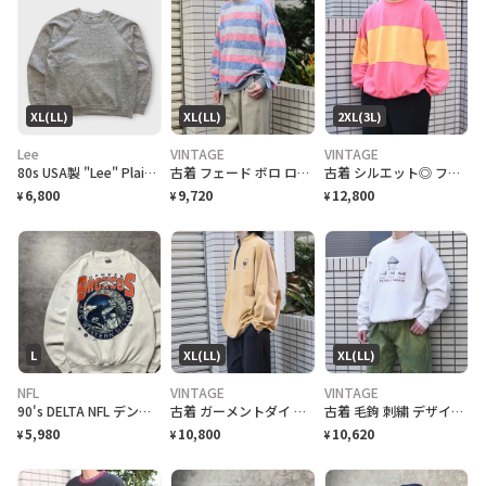
XL(LL)
XL(LL)
2XL(3L)
Lee
VINTAGE
VINTAGE
80s USA製 "Lee" Plain Raglan Sweat リー ラグランスウェット [XL]
古着 フェード ボロ ロンＴ スウェット マルチボーダー ボーダー
古着 シルエット◎ フェード ボロ 切り替え スウェット トレーナー ピンク
6,800
9,720
12,800
¥
¥
¥
L
XL(LL)
XL(LL)
NFL
VINTAGE
VINTAGE
90's DELTA NFL デンバーブロンコス プリント ホワイト スウェット
古着 ガーメントダイ フェード スーベニア スウェット ハーフジップ 刺繍
古着 毛鉤 刺繍 デザインスウェット アイボリー スウェット トレーナー
5,980
10,800
10,620
¥
¥
¥