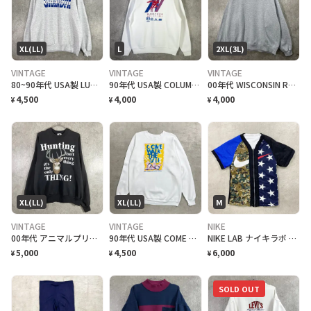
XL(LL)
L
2XL(3L)
VINTAGE
VINTAGE
VINTAGE
80~90年代 USA製 LUTHER COLLEGE カレッジプリント スウェットシャツ メンズXL相当 古着 80s 90s VINTAGE ヴィンテージ アメカジ ルーサー大学 トレーナー ライトグレー 杢グレー
90年代 USA製 COLUMBUS MARATHON 企業ロゴプリント スウェットシャツ メンズL相当 古着 90s VINTAGE ヴィンテージ アメカジ マラソン イベント トレーナー 白色
00年代 WISCONSIN ROSE BOWL ワンポイントロゴ刺繍 スウェットシャツ メンズ2XL 古着 00s Y2K VINTAGE ヴィンテージ アメカジ ウィスコンシン ローズボウル トレーナー ビッグサイズ 大きいサイズ 灰色
4,500
4,000
4,000
¥
¥
¥
XL(LL)
XL(LL)
M
VINTAGE
VINTAGE
NIKE
00年代 アニマルプリント スウェットシャツ メンズXL 古着 00s ヴィンテージ VINTAGE アメカジ トレーナー メッセージ シカ 黒
90年代 USA製 COME WALK THE TALK プリントスウェット メンズXL相当 古着 90s VINTAGE ヴィンテージ アメカジ トレーナー 白色
NIKE LAB ナイキラボ スウォッシュロゴ リバーシブル ベースボールシャツ メンズM相当 古着 半袖 スウェット フルジップ ホワイト 白
5,000
4,500
6,000
¥
¥
¥
SOLD OUT