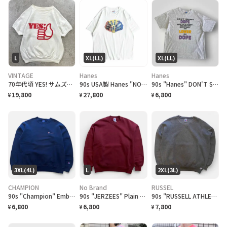
L
XL(LL)
XL(LL)
VINTAGE
Hanes
Hanes
70年代頃 YES! サムズアップ 半袖スウェットシャツ メンズL相当 ラッセル製 WPL7232 古着 70s VINTAGE ヴィンテージ アメカジ ビンスウェ ヴィンスウェ 半スウェ ラグラン 白色
90s USA製 Hanes "NOKIA" T-shirt
90s "Hanes" DON'T SMOKE DOPE T-Shirt スモーク Tシャツ [XL]
19,800
27,800
6,800
¥
¥
¥
3XL(4L)
L
2XL(3L)
CHAMPION
No Brand
RUSSEL
90s "Champion" Embroidered Logo Sweat チャンピオン スウェット[XXXL]
90s "JERZEES" Plain Super Sweat ジャージーズ スーパースウェット [L]
90s "RUSSELL ATHLETIC" plain sweat ラッセル アスレチック スウェット [XXL]
6,800
6,800
7,800
¥
¥
¥