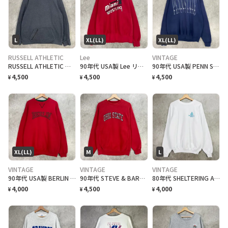
L
XL(LL)
XL(LL)
RUSSELL ATHLETIC
Lee
VINTAGE
RUSSELL ATHLETIC ブランクスウェットシャツ 無地 前ポケ付き メンズL 古着 ラッセルアスレチック 前Vガゼット アメカジ トレーナー チャコールグレー
90年代 USA製 Lee リー MIAMI WRESTLING スウェットシャツ リバースウィーブタイプ メンズXL 古着 90s VINTAGE ヴィンテージ マイアミ レスリング スポーツ 赤色
90年代 USA製 PENN STATE NITTANY LIONS アメフト チーム スウェットシャツ メンズXL 古着 90s ヴィンテージ VINTAGE トレーナー アメカジ スポーツ ニタニー・ライオンズ・フットボール 紺色
4,500
4,500
4,500
¥
¥
¥
XL(LL)
M
L
VINTAGE
VINTAGE
VINTAGE
90年代 USA製 BERLIN フェイクレイヤード スウェットシャツ メンズXL相当 古着 90s ヴィンテージ VINTAGE トレーナー 前Vガゼット ベルリン 赤色
90年代 STEVE & BARRY'S OHIO STATE カレッジ刺繍 リバーズタイプ スウェットシャツ メンズM相当 古着 90s ヴィンテージ VINTAGE アメカジ オハイオ州大学 トレーナー 赤色
80年代 SHELTERING ARMS 企業ロゴプリント メンズL相当 古着 80s VINTAGE ヴィンテージ ラグランスリーブ トレーナー 白色
4,000
4,500
4,000
¥
¥
¥