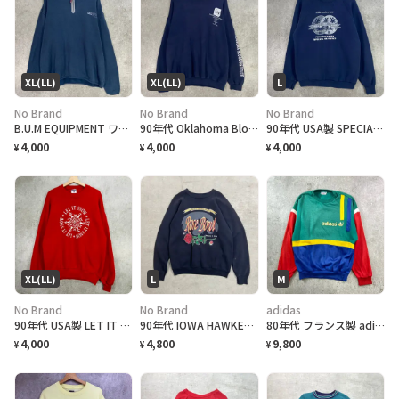
XL(LL)
XL(LL)
L
No Brand
No Brand
No Brand
B.U.M EQUIPMENT ワンポイントロゴプリント ハーフジップ スウェットシャツ メンズXL相当 古着 アメカジ トレーナー 紺色
90年代 Oklahoma Blood Institute ワンポイント企業ロゴプリント スウェットシャツ メンズXL 古着 90s VINTAGE ヴィンテージ オクラホマ 袖プリント トレーナー 紺色
90年代 USA製 SPECIAL OLYMPICS 企業ロゴプリント メンズL相当 古着 90s VINTAGE ヴィンテージ ラグランスリーブ トレーナー 紺色
4,000
4,000
4,000
¥
¥
¥
XL(LL)
L
M
No Brand
No Brand
adidas
90年代 USA製 LET IT SNOW 企業ロゴプリント スウェットシャツ メンズXL 古着 90s VINTAGE ヴィンテージ 雪 冬 赤色
90年代 IOWA HAWKEYES Rose Bowl スーベニア プリントスウェット メンズL相当 古着 90s VINTAGE ヴィンテージ アメカジ ローズボウル トレーナー 黒色
80年代 フランス製 adidas アディダス ワンポイントロゴ スウェットシャツ メンズM相当 古着 80s VINTAGE ヴィンテージ ハンドポケット付き グリーン イエロー ブルー レッド
4,000
4,800
9,800
¥
¥
¥