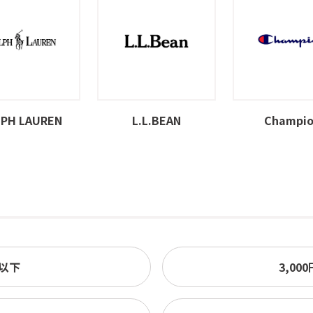
LPH LAUREN
L.L.BEAN
Champi
円以下
3,00