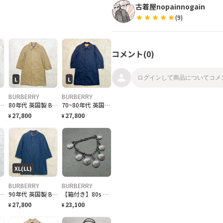
古着屋nopainnogain
star
star
star
star
star
(
9
)
コメント(
0
)
L
L
BURBERRY
BURBERRY
ジン ステンカラーコート バルマカーンコート メンズXL相当 古着 50s VINTAGE ヴィンテージ 大文字タグ PRORSUM プローサム モスグリーン 苔色
80年代 英国製 Burberrys バーバリー ステンカラーコート バルマカーンコート メンズL相当 古着 70s 80s VINTAGE ヴィンテージ PRORSUM プローサム バーバリーチェック ノバチェック カーキベージュ
70~80年代 英国製 Burberrys バーバリー ステンカラーコート バルマカーンコート メンズL相当 古着 70s 80s VINTAGE ヴィンテージ PRORSUM プローサム バーバリーチェック ノバチェック 紺色
27,800
27,800
¥
¥
XL(LL)
BURBERRY
BURBERRY
ングルトレンチコート メンズXL相当 古着 80s VINTAGE ヴィンテージ PRORSUM プローサム バーバリーチェック ノバチェック サンドベージュ
90年代 英国製 Burberrys バーバリー ステンカラーコート バルマカーンコート メンズXL相当 古着 90s VINTAGE ヴィンテージ PRORSUM プローサム バーバリーチェック 紺色
【箱付き】80s Burberrys bracelet ブレスレット burberry バーバリー シルバー
27,800
23,100
¥
¥