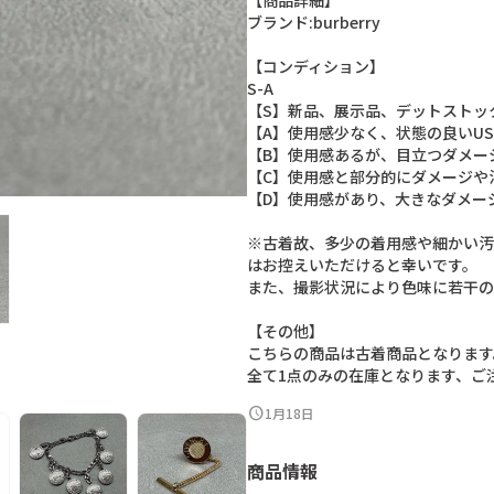
【
商
品
詳
細
】
ブ
ラ
ン
ド
:
b
u
r
b
e
r
r
y
【
コ
ン
デ
ィ
シ
ョ
ン
】
S
-
A
【
S
】
新
品
、
展
示
品
、
デ
ッ
ト
ス
ト
ッ
【
A
】
使
用
感
少
な
く
、
状
態
の
良
い
U
S
【
B
】
使
用
感
あ
る
が
、
目
立
つ
ダ
メ
ー
【
C
】
使
用
感
と
部
分
的
に
ダ
メ
ー
ジ
や
【
D
】
使
用
感
が
あ
り
、
大
き
な
ダ
メ
ー
※
古
着
故
、
多
少
の
着
用
感
や
細
か
い
汚
は
お
控
え
い
た
だ
け
る
と
幸
い
で
す
。
ま
た
、
撮
影
状
況
に
よ
り
色
味
に
若
干
の
【
そ
の
他
】
こ
ち
ら
の
商
品
は
古
着
商
品
と
な
り
ま
す
全
て
1
点
の
み
の
在
庫
と
な
り
ま
す
、
ご
schedule
1月18日
商品情報