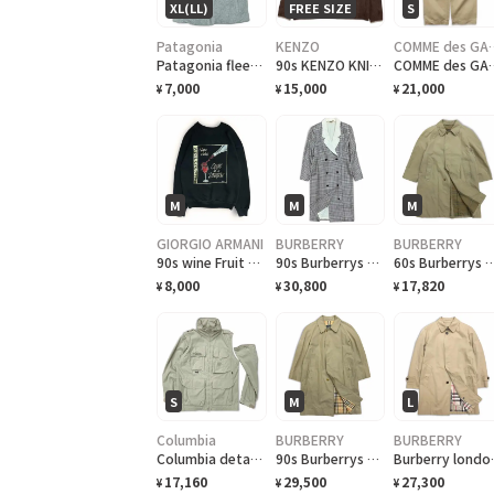
XL(LL)
FREE SIZE
S
Patagonia
KENZO
COMME des GA
Patagonia fleece ベストvest フリース
90s KENZO KNIT ケンゾー ハイネックニット
COMME des GARÇONS homme deux
7,000
15,000
21,000
¥
¥
¥
M
M
M
GIORGIO ARMANI
BURBERRY
BURBERRY
90s wine Fruit of the loom トレーナー/スウェット keehn scenes ワイン sweat shirt
90s Burberrys coat バーバリー コート ツイード ウール
60s Burberrys coat バルマカンコー
8,000
30,800
17,820
¥
¥
¥
S
M
L
Columbia
BURBERRY
BURBERRY
Columbia detachable packable jacket コロンビア ジャケット デタッチャブル フィッシングベスト ハンティングジャケット
90s Burberrys coat バーバリー コート バルマカンコート ステンカラーb-37
Burberry lond
17,160
29,500
27,300
¥
¥
¥