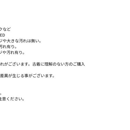
ク
な
ど
E
D
ジ
や
大
き
な
汚
れ
は
無
い
。
汚
れ
有
り
。
ジ
や
汚
れ
有
り
。
れ
が
ご
ざ
い
ま
す
。
古
着
に
理
解
の
な
い
方
の
ご
購
入
差
異
が
生
じ
る
事
が
ご
ざ
い
ま
す
。
。
注
意
く
だ
さ
い
。