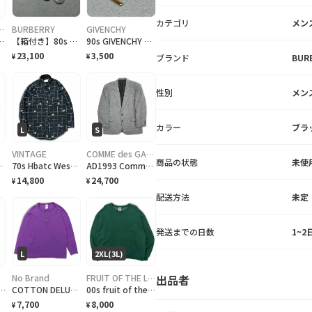
カテゴリ
メン
RCONS HOMME PLUS
BURBERRY
GIVENCHY
 チノパン コムデギャルソン オムドゥ pants スラックス コットン
【箱付き】80s Burberrys bracelet ブレスレット burberry バーバリー シルバー
90s GIVENCHY pin タイタックピン ジバンシイ
23,100
3,500
ブランド
BUR
¥
¥
性別
メン
カラー
ブラ
L
S
VINTAGE
COMME des GARCONS COMME des GARCONS
商品の状態
未使
ト バーバリーｂー30
70s Hbatc Western shirt エイチバーシー ウエスタンシャツ long tail ロングテイル
AD1993 Comme des Garçons homme jacket コムデギャルソンオム ジャケット
14,800
24,700
¥
¥
配送方法
未定
発送までの日数
1~
L
2XL(3L)
出品者
No Brand
FRUIT OF THE LOOM
on coat バーバリー ロンドン コート 三陽商会 ライナー付属b-34
COTTON DELUXE LONG SLEEVE TEE ロンT ヘンリーネック パープル
00s fruit of the loom sweat shirt フルーツオブザルーム スウェット
7,700
8,000
¥
¥