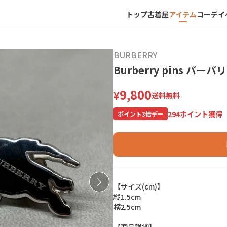
トップ
古着屋
アイテム
コーデ
イ
BURBERRY
Burberry pins バ
9,800
¥
送料無料
294
ポイント獲得
ポイント
3
倍デー
【
サ
イ
ズ
(
c
m
)
】
縦
1
.
5
c
m
横
2
.
5
c
m