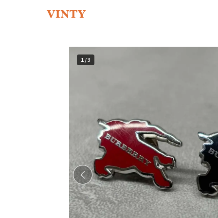
1
/
3