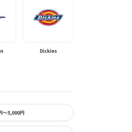
on
Dickies
0円〜5,000円