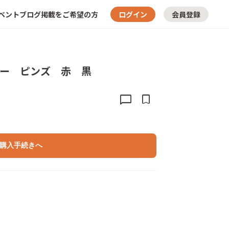
ベント
ブログ
掲載をご希望の方
ログイン
会員登録
ーバリー ピンズ 赤 黒
chat_bubble
bookmark
購入手続きへ