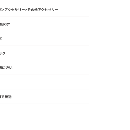
ズ>アクセサリー>その他アクセサリー
BERRY
ズ
ック
用に近い
2日で発送