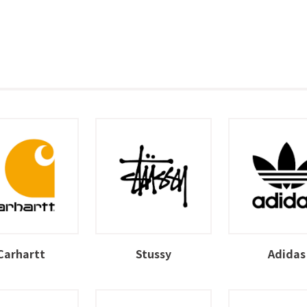
Carhartt
Stussy
Adidas