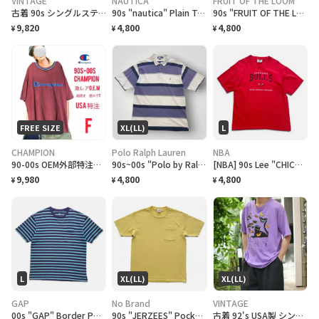
VINTAGE
NAUTICA
FRUIT OF THE LOOM
古着 90s シングルステッチ 大麻合法化運動 プリントTシャツ フェード
90s "nautica" Plain T-Shirt ノーティカ 無地Tシャツ [L]
90s "FRUIT OF THE LOOM BEST" Plain T-Shirt フルーツオブザルーム無地Tシャツ [XL]
9,820
4,800
4,800
¥
¥
¥
FREE SIZE
XL(LL)
L
CHAMPION
Polo Ralph Lauren
NBA
90-00s OEM外部特注、チャンピオン、刺繍ロゴ鹿子ヘビーウェイトT F フェード
90s~00s "Polo by Ralph Lauren" S/S Border Polo Shirt ラルフローレン ボーダー ポロシャツ [XL]
[NBA] 90s Lee "CHICAGO BULLS" embroidered Logo T-Shirt シカゴブルズ Tシャツ [L]
9,980
4,800
4,800
¥
¥
¥
L
XL(LL)
XL(LL)
GAP
No Brand
VINTAGE
00s "GAP" Border Pocket T-Shirts ギャップ ボーダー ポケットTシャツ [L]
90s "JERZEES" Pocket T-Shirt ジャージーズ 無地ポケット Tシャツ [XL]
古着 92's USA製 シングルステッチ クラフトフェア 記念Tシャツ ネコ