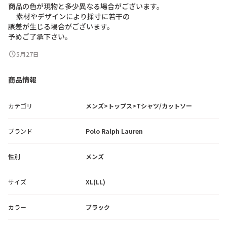
商
品
の
色
が
現
物
と
多
少
異
な
る
場
合
が
ご
ざ
い
ま
す
。
素
材
や
デ
ザ
イ
ン
に
よ
り
採
寸
に
若
干
の
誤
差
が
生
じ
る
場
合
が
ご
ざ
い
ま
す
。
予
め
ご
了
承
下
さ
い
。
schedule
5月27日
商品情報
カテゴリ
メンズ>トップス>Tシャツ/カットソー
ブランド
Polo Ralph Lauren
性別
メンズ
サイズ
XL(LL)
カラー
ブラック