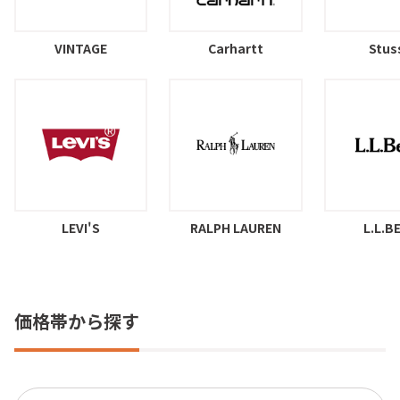
VINTAGE
Carhartt
Stus
LEVI'S
RALPH LAUREN
L.L.B
価格帯から探す