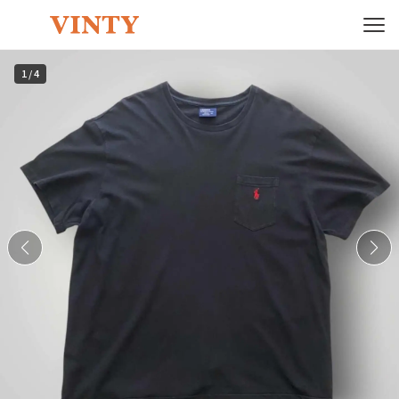
1
/
4