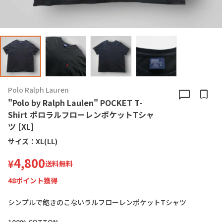
Polo Ralph Lauren
chat_bubble
bookmark
"Polo by Ralph Laulen" POCKET T-
Shirt ポロラルフローレンポケットTシャ
ツ [XL]
サイズ：
XL(LL)
4,800
¥
送料無料
48
ポイント獲得
シ
ン
プ
ル
で
飽
き
の
こ
な
い
ラ
ル
フ
ロ
ー
レ
ン
ポ
ケ
ッ
ト
T
シ
ャ
ツ