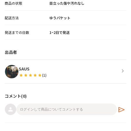
商品の状態
目立った傷や汚れなし
配送方法
ゆうパケット
発送までの日数
1~2日で発送
出品者
SAUS
chevron_right
star
star
star
star
star
(
1
)
コメント(
0
)
send