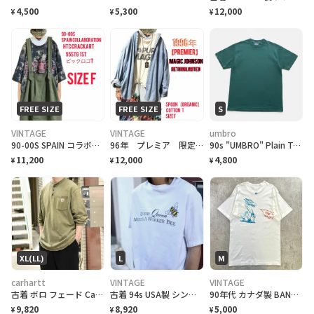
4,500
5,300
12,000
¥
¥
¥
FREE SIZE
FREE SIZE
S
VINTAGE
VINTAGE
umbro
90-00S SPAIN コラボHTC crack ワッペンビックロゴ55STG T
96年 プレミア 限定品 オーガニックコットン M.ジョンソン復帰記念 T. F
90s "UMBRO" Plain T-Shirt アンブロ 無地Tシャツ [S]
11,200
12,000
4,800
¥
¥
¥
XL(LL)
L
M
carhartt
VINTAGE
VINTAGE
古着 ボロ フェード Carhartt ロンＴ 長袖Tシャツ ダメージ ポケット
古着 94s USA製 シングルステッチ ハチ ジョーク Tシャツ ホワイト
90年代 カナダ製 BAND NORWITCH ワンポイントロゴプリントTシャツ メンズM相当 古着 90s VINTAGE ヴィンテージ ドラゴン バックプリント シングルステッチ 白色
9,820
8,920
5,000
¥
¥
¥