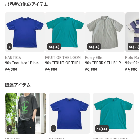
出品者の他のアイテム
L
XL(LL)
XL(LL)
XL(LL
NAUTICA
FRUIT OF THE LOOM
Perry Ellis
Polo Ra
90s "nautica" Plain T-Shirt ノーティカ 無地Tシャツ [L]
90s "FRUIT OF THE LOOM BEST" Plain T-Shirt フルーツオブザルーム無地Tシャツ [XL]
90s "PERRY ELLIS" Rayon/Polyester S/S Check Shirt ペリーエリス レーヨン ポリチェックシャツ [XL]
4,800
4,800
6,800
4,800
¥
¥
¥
¥
関連アイテム
L
L
XL(LL)