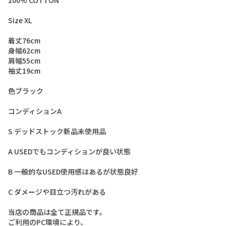
1
0
0
%
C
O
T
T
O
N
S
i
z
e
X
L
着
丈
7
6
c
m
身
幅
6
2
c
m
肩
幅
5
5
c
m
袖
丈
1
9
c
m
色
ブ
ラ
ッ
ク
コ
ン
デ
ィ
シ
ョ
ン
A
S
デ
ッ
ド
ス
ト
ッ
ク
新
品
未
使
用
品
A
U
S
E
D
で
も
コ
ン
デ
ィ
シ
ョ
ン
が
良
い
状
態
B
一
般
的
な
U
S
E
D
使
用
感
は
あ
る
が
状
態
良
好
C
ダ
メ
ー
ジ
や
目
立
つ
汚
れ
が
あ
る
当
店
の
商
品
は
全
て
正
規
品
で
す
。
ご
利
用
の
P
C
環
境
に
よ
り
、