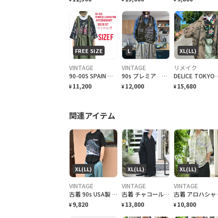
FREE SIZE
L
XL(LL)
VINTAGE
VINTAGE
リメイク
90-00S SPAIN コラボHTC crack ワッペンビックロゴ55STG T
90s プレミア vintage USAAIR force TYPE C-1ベスト L
DELICE TOKYOSTYLE 70s cra
11,200
12,000
15,680
¥
¥
¥
関連アイテム
XL(LL)
XL(LL)
XL(LL)
VINTAGE
VINTAGE
VINTAGE
古着 90s USA製 スキーリゾート スーベニアTシャツ プリントTシャツ 黒
古着 チャコールグレー リネンスラックス スラックス ワイドパンツ タックパンツ
古着 アロハシャツ シル
9,820
13,800
10,800
¥
¥
¥