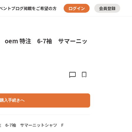
ベント
ブログ
掲載をご希望の方
ログイン
会員登録
oem 特注 6-7袖 サマーニッ
chat_bubble
bookmark
購入手続きへ
注
6
-
7
袖
サ
マ
ー
ニ
ッ
ト
シ
ャ
ツ
F