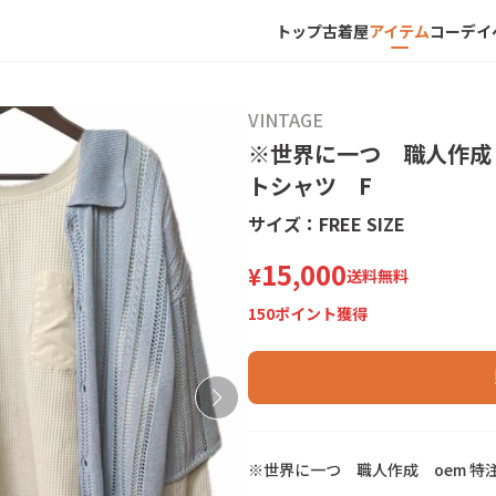
トップ
古着屋
アイテム
コーデ
イ
VINTAGE
※世界に一つ 職人作成 
トシャツ F
サイズ：
FREE SIZE
15,000
¥
送料無料
150
ポイント獲得
※
世
界
に
一
つ
職
人
作
成
o
e
m
特