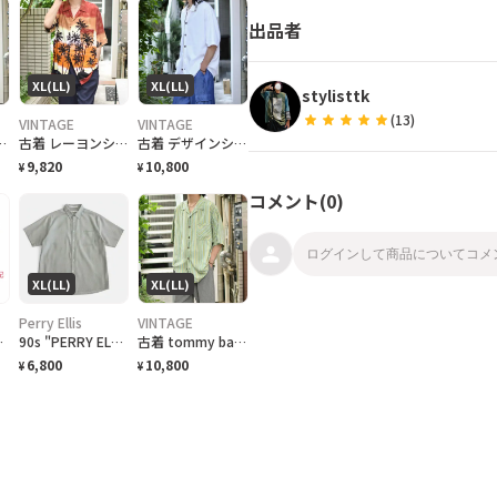
出品者
XL(LL)
XL(LL)
stylisttk
star
star
star
star
star
(
13
)
VINTAGE
VINTAGE
大麻合法化運動 プリントTシャツ フェード
古着 レーヨンシャツ アロハシャツ 夕日 半袖シャツ オープンカラーシャツ
古着 デザインシャツ ニットシャツ 半袖シャツ ホワイト 白 シャツ
9,820
10,800
¥
¥
コメント(
0
)
XL(LL)
XL(LL)
Perry Ellis
VINTAGE
チ ハーフパンツ w34
90s "PERRY ELLIS" Rayon/Polyester S/S Check Shirt ペリーエリス レーヨン ポリチェックシャツ [XL]
古着 tommy bahama マルチストライプ 半袖シャツ シルクシャツ 黄緑
6,800
10,800
¥
¥