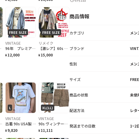
商品情報
FREE SIZE
FREE SIZE
カテゴリ
メン
VINTAGE
リメイク
ckアート リメイクシャツ XL
96年 プレミア 限定品 オーガニックコットン M.ジョンソン復帰記念 T. F
【激レア】60s PREMIER ANTISTYLE カスタムワークシャツ【SIZE F】
ブランド
VIN
12,000
15,000
¥
¥
性別
メン
サイズ
FREE
商品の状態
未使
L
XL(LL)
配送方法
レタ
VINTAGE
VINTAGE
クシャツ レーヨンシャツ 柄シャツ 総柄シャツ
古着 90s USA製 シングルステッチ ビール プロモーション Tシャツ
90s ヴィンテージ 特注 OEM激レア ハーフパンツ 総柄 美品
発送までの日数
1~
9,820
11,111
¥
¥