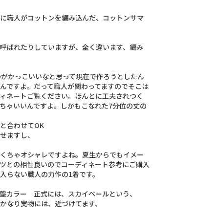
に
職
人
が
コ
ッ
ト
ン
を
編
み
込
ん
だ
、
コ
ッ
ト
ン
サ
マ
呼
ば
れ
た
り
し
て
い
ま
す
が
、
全
く
違
い
ま
す
、
編
み
つ
が
か
っ
こ
い
い
な
と
思
っ
て
現
在
で
作
ろ
う
と
し
た
ん
ん
で
す
よ
。
だ
っ
て
職
人
が
関
わ
っ
て
ま
す
の
で
そ
こ
は
ィ
ネ
ー
ト
ご
覧
く
だ
さ
い
。
ほ
ん
と
に
工
夫
さ
れ
つ
く
ち
ゃ
い
い
ん
で
す
よ
。
し
か
も
こ
な
れ
た
7
分
位
の
丈
の
と
合
わ
せ
て
O
K
せ
ま
す
し
、
く
ち
ゃ
オ
シ
ャ
レ
で
す
よ
ね
。
夏
生
か
ら
で
も
イ
メ
ー
ツ
と
の
相
性
良
い
の
で
コ
ー
デ
ィ
ネ
ー
ト
参
考
に
ご
購
入
入
ら
な
い
職
人
の
力
作
の
1
着
で
す
。
盤
カ
ラ
ー
正
式
に
は
、
ス
カ
イ
ペ
ー
ル
と
い
う
、
か
な
り
実
物
に
は
、
近
づ
け
て
ま
す
、