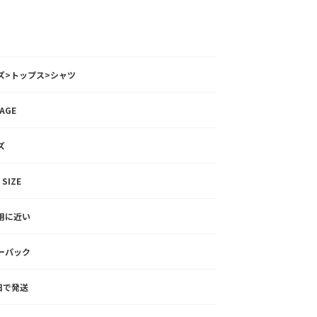
ズ>トップス>シャツ
TAGE
ズ
 SIZE
用に近い
ーパック
2日で発送