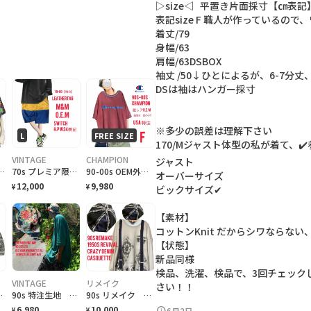
▷
s
i
z
e
◁
平
置
き
片
面
採
寸
【
㎝
表
記
表
記
s
i
z
e
F
職
人
が
作
っ
て
い
る
の
で
、
着
丈
/
7
9
身
幅
/
6
3
肩
幅
/
6
3
D
S
B
O
X
袖
丈
/
5
0
↓
ひ
と
に
よ
る
が
、
6
-
7
分
丈
D
S
は
袖
は
ハ
ン
ガ
ー
採
寸
※
多
少
の
誤
差
は
理
解
下
さ
い
L
FREE SIZE
1
7
0
/
M
ジ
ャ
ス
ト
体
型
の
私
が
着
て
、
✔
VINTAGE
CHAMPION
ジ
ャ
ス
ト
ndian necklace vintageコイン
70s プレミア限定m&m特注 レザータグ、大人 スイッチ ハーフパンツ w34
90-00s OEM外部特注、チャンピオン、刺繍ロゴ鹿子ヘビーウェイトT F フェード
オ
ー
バ
ー
サ
イ
ズ
12,000
9,980
¥
¥
ビ
ッ
ク
サ
イ
ズ
✔
【
素
材
】
コ
ッ
ト
ン
K
n
i
t
だ
か
ら
シ
ワ
な
ら
な
い
【
状
態
】
新
品
同
様
検
品
、
洗
濯
、
検
品
で
、
3
回
チ
ェ
ッ
ク
VINTAGE
リメイク
さ
い
！
！
 cross ForestHP
90s 特注生地 ハワイ material 55so.e.m バケハトロピカル
90s リメイク 50sリバイバルボリュームキャスケットcrazyデニム
6,980
10,000
schedule
6月2日
¥
¥