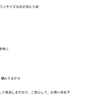
】
ワ
ン
サ
イ
ズ
な
の
が
当
た
り
前
、
参
考
に
、
編
ん
で
る
か
ら
し
て
発
送
し
ま
す
の
で
、
ご
安
心
し
て
、
お
買
い
求
め
下