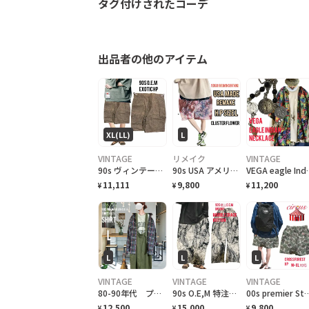
タグ付けされたコーデ
出品者の他のアイテム
XL(LL)
L
VINTAGE
リメイク
VINTAGE
90s ヴィンテージ 特注 OEM激レア ハーフパンツ 総柄 美品
90s USA アメリカ製 限定Hブロード リメイク クラスターアートL
VEGA eagle I
11,111
9,800
11,200
¥
¥
¥
L
L
L
VINTAGE
VINTAGE
VINTAGE
80-90年代 プレミア ヴィンテージ 65/35 TROYBROS シャツ
90s O.E,M 特注 イタリア marble crack art ユルボトム個性派
00s premier Stock、circus
12,500
15,000
9,800
¥
¥
¥