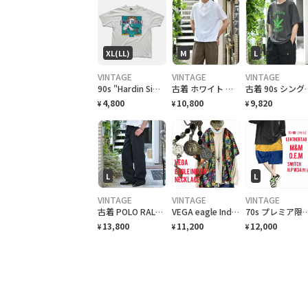
XL(LL)
M
L
VINTAGE
VINTAGE
VINTAGE
90s "Hardin Simmons University Cowboy Baseball" T-Shirt ハーディン シモンズ大学 カウボーイズベースボール Tシャツ [XL]
古着 ホワイト 白 ニットポロ ポロシャツ 半袖ポロシャツ プルオーバー
古着 90s シングルステッチ 
4,800
10,800
9,820
¥
¥
¥
L
L
VINTAGE
VINTAGE
VINTAGE
古着 POLO RALPH LAUREN 黒 チノパン チノ ストレート
VEGA eagle Indian necklace vintageコイン
70s プレミア限定m&m特注 レザータグ、大人 スイッ
13,800
11,200
12,000
¥
¥
¥