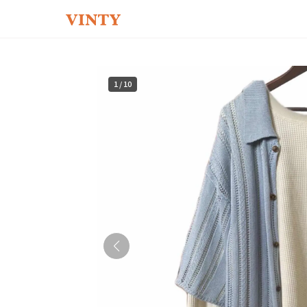
1
/
10