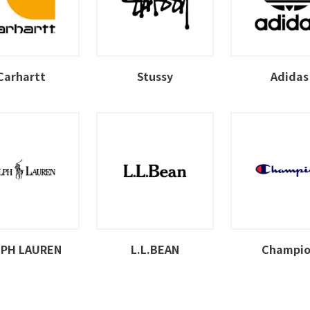
Carhartt
Stussy
Adidas
LPH LAUREN
L.L.BEAN
Champi