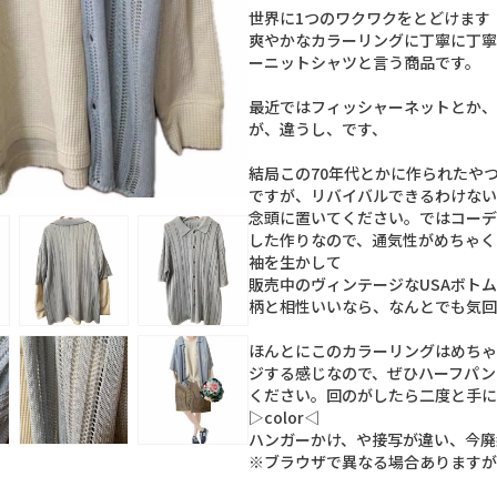
世
界
に
1
つ
の
ワ
ク
ワ
ク
を
と
ど
け
ま
す
爽
や
か
な
カ
ラ
ー
リ
ン
グ
に
丁
寧
に
丁
寧
ー
ニ
ッ
ト
シ
ャ
ツ
と
言
う
商
品
で
す
。
最
近
で
は
フ
ィ
ッ
シ
ャ
ー
ネ
ッ
ト
と
か
、
が
、
違
う
し
、
で
す
、
結
局
こ
の
7
0
年
代
と
か
に
作
ら
れ
た
や
で
す
が
、
リ
バ
イ
バ
ル
で
き
る
わ
け
な
い
念
頭
に
置
い
て
く
だ
さ
い
。
で
は
コ
ー
デ
し
た
作
り
な
の
で
、
通
気
性
が
め
ち
ゃ
く
袖
を
生
か
し
て
販
売
中
の
ヴ
ィ
ン
テ
ー
ジ
な
U
S
A
ボ
ト
ム
柄
と
相
性
い
い
な
ら
、
な
ん
と
で
も
気
回
ほ
ん
と
に
こ
の
カ
ラ
ー
リ
ン
グ
は
め
ち
ゃ
ジ
す
る
感
じ
な
の
で
、
ぜ
ひ
ハ
ー
フ
パ
ン
く
だ
さ
い
。
回
の
が
し
た
ら
二
度
と
手
に
▷
c
o
l
o
r
◁
ハ
ン
ガ
ー
か
け
、
や
接
写
が
違
い
、
今
廃
※
ブ
ラ
ウ
ザ
で
異
な
る
場
合
あ
り
ま
す
が