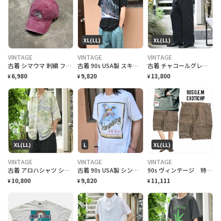
XL(LL)
XL(LL)
VINTAGE
VINTAGE
VINTAGE
古着 シマウマ 刺繍 フェード 6パネル ベースボールキャップ 帽子 キャップ
古着 90s USA製 スキーリゾート スーベニアTシャツ プリントTシャツ 黒
古着 チャコールグレー リネンスラックス スラックス ワイドパンツ タックパンツ
6,980
9,820
13,800
¥
¥
¥
XL(LL)
L
XL(LL)
VINTAGE
VINTAGE
VINTAGE
古着 アロハシャツ シルクシャツ レーヨンシャツ 柄シャツ 総柄シャツ
古着 90s USA製 シングルステッチ ビール プロモーション Tシャツ
90s ヴィンテージ 特注 OEM激レア ハーフパンツ 総柄 美品
10,800
9,820
11,111
¥
¥
¥