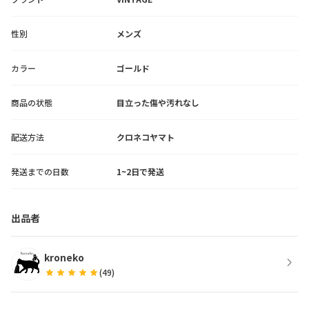
性別
メンズ
カラー
ゴールド
商品の状態
目立った傷や汚れなし
配送方法
クロネコヤマト
発送までの日数
1~2日で発送
出品者
kroneko
chevron_right
star
star
star
star
star
(
49
)