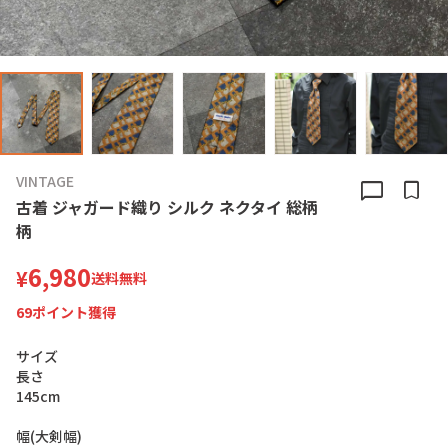
VINTAGE
chat_bubble
bookmark
古着 ジャガード織り シルク ネクタイ 総柄
柄
6,980
¥
送料無料
69
ポイント獲得
サ
イ
ズ
長
さ
1
4
5
c
m
幅
(
大
剣
幅
)