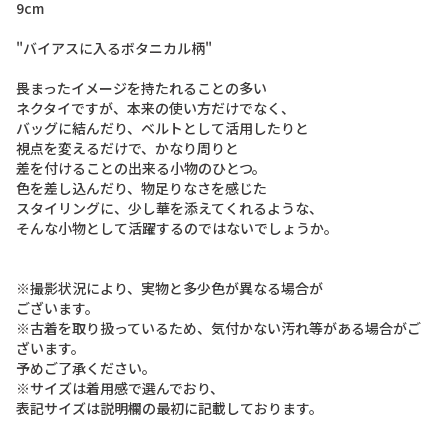
9
c
m
"
バ
イ
ア
ス
に
入
る
ボ
タ
ニ
カ
ル
柄
"
畏
ま
っ
た
イ
メ
ー
ジ
を
持
た
れ
る
こ
と
の
多
い
ネ
ク
タ
イ
で
す
が
、
本
来
の
使
い
方
だ
け
で
な
く
、
バ
ッ
グ
に
結
ん
だ
り
、
ベ
ル
ト
と
し
て
活
用
し
た
り
と
視
点
を
変
え
る
だ
け
で
、
か
な
り
周
り
と
差
を
付
け
る
こ
と
の
出
来
る
小
物
の
ひ
と
つ
。
色
を
差
し
込
ん
だ
り
、
物
足
り
な
さ
を
感
じ
た
ス
タ
イ
リ
ン
グ
に
、
少
し
華
を
添
え
て
く
れ
る
よ
う
な
、
そ
ん
な
小
物
と
し
て
活
躍
す
る
の
で
は
な
い
で
し
ょ
う
か
。
※
撮
影
状
況
に
よ
り
、
実
物
と
多
少
色
が
異
な
る
場
合
が
ご
ざ
い
ま
す
。
※
古
着
を
取
り
扱
っ
て
い
る
た
め
、
気
付
か
な
い
汚
れ
等
が
あ
る
場
合
が
ご
ざ
い
ま
す
。
予
め
ご
了
承
く
だ
さ
い
。
※
サ
イ
ズ
は
着
用
感
で
選
ん
で
お
り
、
表
記
サ
イ
ズ
は
説
明
欄
の
最
初
に
記
載
し
て
お
り
ま
す
。