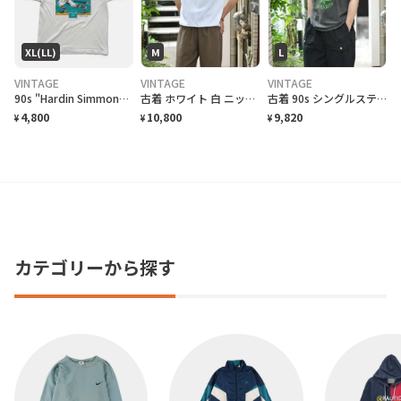
XL(LL)
M
L
VINTAGE
VINTAGE
VINTAGE
90s "Hardin Simmons University Cowboy Baseball" T-Shirt ハーディン シモンズ大学 カウボーイズベースボール Tシャツ [XL]
古着 ホワイト 白 ニットポロ ポロシャツ 半袖ポロシャツ プルオーバー
古着 90s シングルステッチ 大麻合法化運動 プリントTシャツ フェード
4,800
10,800
9,820
¥
¥
¥
カテゴリーから探す