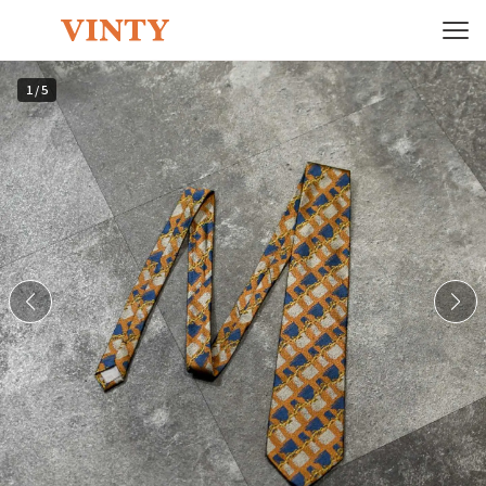
1
/
5