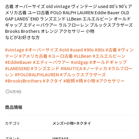
古
着
オ
ー
バ
ー
サ
イ
ズ
o
l
d
v
i
n
t
a
g
e
ヴ
ィ
ン
テ
ー
ジ
u
s
e
d
8
0
'
s
9
0
'
s
ア
メ
リ
カ
古
着
ユ
ー
ロ
古
着
P
O
L
O
R
A
L
P
H
L
A
U
R
E
N
E
d
d
i
e
B
a
u
e
r
O
L
D
G
A
P
L
A
N
D
S
'
E
N
D
ラ
ン
ズ
エ
ン
ド
L
L
B
e
a
n
エ
ル
エ
ル
ビ
ー
ン
オ
ー
ル
ド
ギ
ャ
ッ
プ
エ
デ
ィ
ー
バ
ウ
ア
ー
ラ
ル
フ
ロ
ー
レ
ン
ブ
ル
ッ
ク
ス
ブ
ラ
ザ
ー
ズ
B
r
o
o
k
s
B
r
o
t
h
e
r
s
オ
レ
ン
ジ
ア
ク
セ
サ
リ
ー
小
物
な
ど
が
お
好
き
な
方
#vintage
#オーバーサイズ
#old
#used
#90s
#80s
#古着
#ヴィン
テージ
#アメリカ古着
#ユーロ古着
#LLBean
#エルエルビーン
#EddieBauer
#エディーバウアー
#oldgap
#オールドギャップ
#LANDSEND
#ランズエンド
#NAUTICA
#ノーティカ
#ラルフロー
レン
#POLORALPHLAUREN
#ブルックスブラザーズ
#BrooksBrothers
#ネクタイ
#総柄
#柄
#小物
#アクセサリー
schedule
6月4日
商品情報
カテゴリ
メンズ>小物>ネクタイ
ブランド
VINTAGE