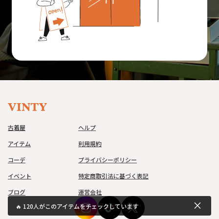
古着屋
ヘルプ
アイテム
利用規約
コーデ
プライバシーポリシー
イベント
特定商取引法に基づく表記
ブログ
運営会社
close
🔥
120
人がこのアイテムをチェックしています