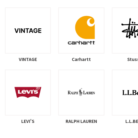
VINTAGE
Carhartt
Stus
LEVI'S
RALPH LAUREN
L.L.B