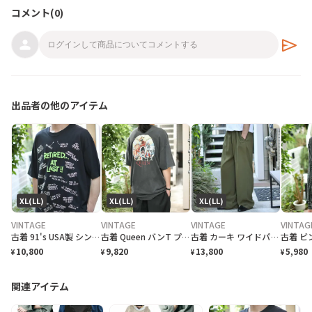
コメント(
0
)
send
出品者の他のアイテム
XL(LL)
XL(LL)
XL(LL)
VINTAGE
VINTAGE
VINTAGE
VINTAG
古着 91's USA製 シングルステッチ 退職記念 Tシャツ プリントTシャツ
古着 Queen バンT プリントTシャツ Tシャツ 半袖Tシャフェード
古着 カーキ ワイドパンツ スラックス タックパンツ 緑 グリーン
10,800
9,820
13,800
5,980
¥
¥
¥
¥
関連アイテム