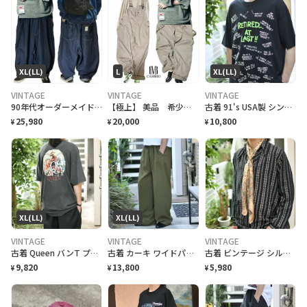
XL(LL)
L
XL(LL)
VINTAGE
VINTAGE
VINTAGE
90年代オーダーメイドOEMビックサイズコクーンバレルボトム限定品
【極上】 美品 希少 CAMBIO カンビオRAラインクロスバックオーバーオールL
古着 91's USA製 シングルステッチ 退職記念 Tシャツ プリントTシャツ
25,980
20,000
10,800
¥
¥
¥
XL(LL)
XL(LL)
VINTAGE
VINTAGE
VINTAGE
古着 Queen バンT プリントTシャツ Tシャツ 半袖Tシャフェード
古着 カーキ ワイドパンツ スラックス タックパンツ 緑 グリーン
古着 ビンテージ シルク スカーフ バンダナ ペイズリー柄 ベージュ
9,820
13,800
5,980
¥
¥
¥