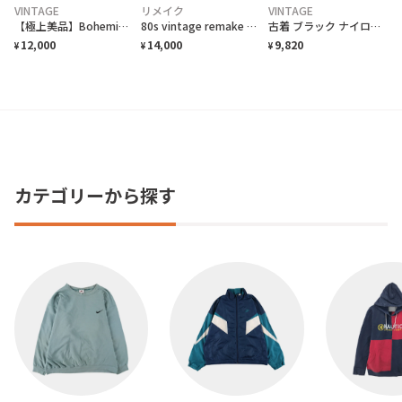
VINTAGE
リメイク
VINTAGE
【極上美品】Bohemian straight custom ボトムW70-90
80s vintage remake boro 風 exoticart ボトム
古着 ブラック ナイロンパンツ デタッチャブルパンツ カーゴパンツ 黒
12,000
14,000
9,820
¥
¥
¥
カテゴリーから探す