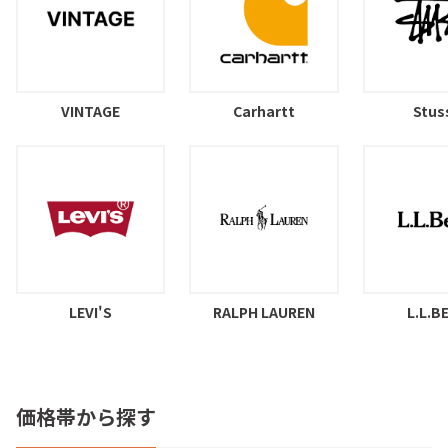
VINTAGE
Carhartt
Stus
LEVI'S
RALPH LAUREN
L.L.B
価格帯から探す