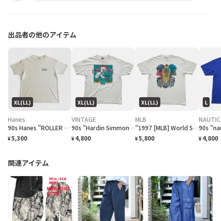
出品者の他のアイテム
XL(LL)
XL(LL)
XL(LL)
L
Hanes
VINTAGE
MLB
NAUTIC
90s Hanes "ROLLER FROG LIFEFORMS International" T-Shirt ライフフォームズ ローラーフロッグ Tシャツ [XL]
90s "Hardin Simmons University Cowboy Baseball" T-Shirt ハーディン シモンズ大学 カウボーイズベースボール Tシャツ [XL]
"1997 [MLB] World Series Cleveland Indians vs Florida Marlins" T-Shirt [XL]
5,300
4,800
5,800
4,800
¥
¥
¥
¥
関連アイテム