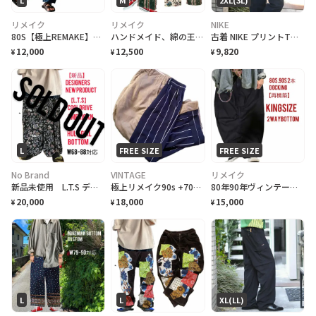
L
M
2XL(3L)
リメイク
リメイク
NIKE
80S【極上REMAKE】 １点物 Indigo染 バティッグ カーブボトム
ハンドメイド、綿の王様RUVIN、温暖化対策再構築ナチュラルイージbottom
古着 NIKE プリントTシャツ Tシャツ 半袖Tシャツ ユーモア ホワイト 白
12,000
12,500
9,820
¥
¥
¥
L
FREE SIZE
FREE SIZE
No Brand
VINTAGE
リメイク
新品未使用 L.T.S デザイナー新プロダクトアメリカンフラガールユルストボトム
極上リメイク90s +70s ボトムドッキング キングサイズ50stradボトム
80年90年ヴィンテージ、2本ドッキング1点もの再構築キングサイズブラックボトム
20,000
18,000
15,000
¥
¥
¥
L
L
XL(LL)