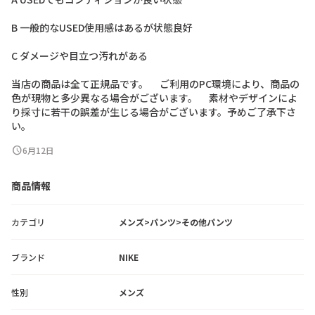
B
一
般
的
な
U
S
E
D
使
用
感
は
あ
る
が
状
態
良
好
C
ダ
メ
ー
ジ
や
目
立
つ
汚
れ
が
あ
る
当
店
の
商
品
は
全
て
正
規
品
で
す
。
ご
利
用
の
P
C
環
境
に
よ
り
、
商
品
の
色
が
現
物
と
多
少
異
な
る
場
合
が
ご
ざ
い
ま
す
。
素
材
や
デ
ザ
イ
ン
に
よ
り
採
寸
に
若
干
の
誤
差
が
生
じ
る
場
合
が
ご
ざ
い
ま
す
。
予
め
ご
了
承
下
さ
い
。
schedule
6月12日
商品情報
カテゴリ
メンズ>パンツ>その他パンツ
ブランド
NIKE
性別
メンズ