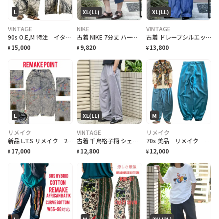
L
XL(LL)
XL(LL)
VINTAGE
NIKE
VINTAGE
90s O.E,M 特注 イタリア marble crack art ユルボトム個性派
古着 NIKE 7分丈 ハーフパンツ ショーツ クロップドパンツ ネイビー 紺色
古着 ドレープシルエット ワイドパンツ イージーパンツ カーゴパンツ ブルー 青
15,000
9,820
13,800
¥
¥
¥
L
XL(LL)
M
リメイク
VINTAGE
リメイク
新品 L.T.S リメイク 2way アメリカアート ドロスト カーゴ メッセージ
古着 千鳥格子柄 シェフパンツ コックパンツ イージーパンツ チェック柄
70s 美品 リメイク 世界に一つカーブbarrel スラックス W80
17,000
12,800
12,000
¥
¥
¥