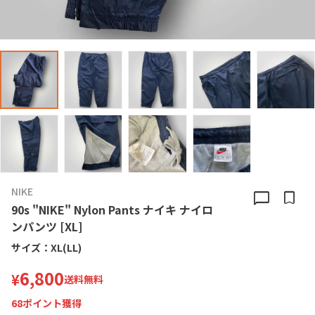
NIKE
chat_bubble
bookmark
90s "NIKE" Nylon Pants ナイキ ナイロ
ンパンツ [XL]
サイズ：
XL(LL)
6,800
¥
送料無料
68
ポイント獲得