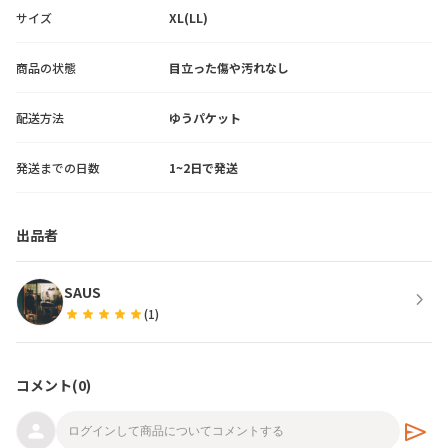
サイズ
XL(LL)
商品の状態
目立った傷や汚れなし
配送方法
ゆうパケット
発送までの日数
1~2日で発送
出品者
SAUS
chevron_right
star
star
star
star
star
(
1
)
コメント(
0
)
send