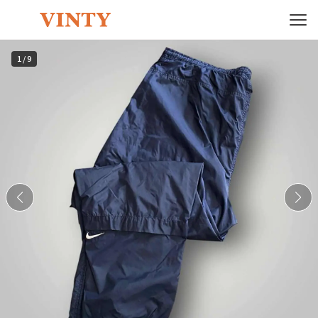
1
/
9