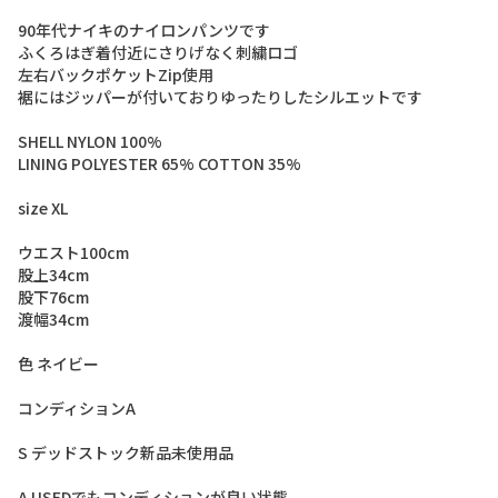
9
0
年
代
ナ
イ
キ
の
ナ
イ
ロ
ン
パ
ン
ツ
で
す
ふ
く
ろ
は
ぎ
着
付
近
に
さ
り
げ
な
く
刺
繍
ロ
ゴ
左
右
バ
ッ
ク
ポ
ケ
ッ
ト
Z
i
p
使
用
裾
に
は
ジ
ッ
パ
ー
が
付
い
て
お
り
ゆ
っ
た
り
し
た
シ
ル
エ
ッ
ト
で
す
S
H
E
L
L
N
Y
L
O
N
1
0
0
%
L
I
N
I
N
G
P
O
L
Y
E
S
T
E
R
6
5
%
C
O
T
T
O
N
3
5
%
s
i
z
e
X
L
ウ
エ
ス
ト
1
0
0
c
m
股
上
3
4
c
m
股
下
7
6
c
m
渡
幅
3
4
c
m
色
ネ
イ
ビ
ー
コ
ン
デ
ィ
シ
ョ
ン
A
S
デ
ッ
ド
ス
ト
ッ
ク
新
品
未
使
用
品
A
U
S
E
D
で
も
コ
ン
デ
ィ
シ
ョ
ン
が
良
い
状
態