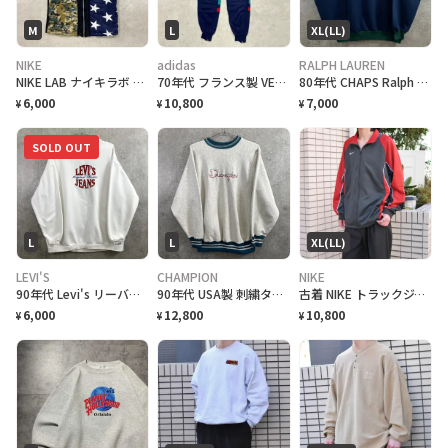
M
L
XL(LL)
NIKE
adidas
RALPH LAUREN
NIKE LAB ナイキラボ スウォッシュロゴ リバーシブル ベースボールシャツ メンズM相当 古着 半袖 スウェット フルジップ ホワイト 白
70年代 フランス製 VENTEX社製 adidas アディダス アクリルスウェットパンツ メンズL相当 古着 70s VINTAGE ヴィンテージ ユーロ フロッキープリント 紺色
80年代 CHAPS Ralph Lauren チャップス ラルフローレン モックネック クレイジーカラー スウェットシャツ メンズXL 古着 80s ヴィンテージ VINTAGE ハイネック クレイジーパターン
6,000
10,800
7,000
¥
¥
¥
SOLD OUT
L
L
XL(LL)
LEVI'S
CHAMPION
NIKE
90年代 Levi's リーバイス ロゴ刺繍 スウェットシャツ メンズL相当 古着 90s VINTAGE ヴィンテージ アメカジ 白
90年代 USA製 刺繍タグ Champion チャンピオン REVERSE WEAVE リバースウィーブ スウェットシャツ メンズL 古着 90s VINTAGE ヴィンテージ ロゴ刺? リブライン アメカジ トレーナー ライトグレー
古着 NIKE トラックジャケット ジャケット ジャージ シンメトリー ジャージ
6,000
12,800
10,800
¥
¥
¥