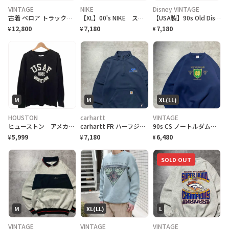
VINTAGE
NIKE
Disney VINTAGE
古着 ベロア トラックジャケット ジャケット グレー ブルゾン
【XL】00's NIKE スウォッシュ 刺繍ワンポイント トルコ製 スウェット
【USA製】90s Old Disney ミニー刺繍ロゴ ハーフジップスウェット
12,800
7,180
7,180
¥
¥
¥
M
M
XL(LL)
HOUSTON
carhartt
VINTAGE
ヒューストン アメカジ ミリタリー スウェット プリント 長袖 ブラック 綿 M
carhartt FR ハーフジップ 刺繍企業ロゴ ネイビー スウェット
90s CS ノートルダム大学 刺繍ロゴ ファイティングアイリッシュ スウェット
5,999
7,180
6,480
¥
¥
¥
SOLD OUT
M
XL(LL)
L
VINTAGE
VINTAGE
VINTAGE