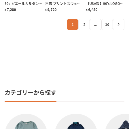
90s ピエールカルダン ジップ付ポケット 襟付き スウェット トレーナー
古着 プリントスウェット スウェット トレーナー ライトグリーン
【USA製】90's LOGO7 デンバーブロンコス プリント スウェット
7,280
9,720
6,480
¥
¥
¥
chevron_right
1
2
...
10
カテゴリーから探す