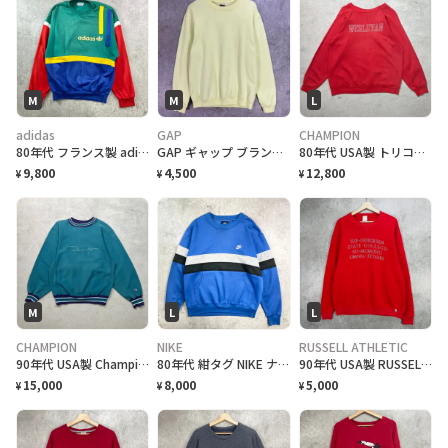
M
M
L
adidas
GAP
CHAMPION
80年代 フランス製 adidas アディダス ワンポイントロゴ スウェットシャツ メンズM相当 古着 80s VINTAGE ヴィンテージ ハンドポケット付き グリーン イエロー ブルー レッド
GAP ギャップ ブランクスウェットシャツ 無地 メンズM相当 古着 アメカジ 薄黄色
80年代 USA製 トリコタグ Champion チャンピオン WESLEYAN カレッジプリント スウェットシャツ メンズL相当 古着 80s ヴィンテージ VINTAGE 赤
9,800
4,500
12,800
¥
¥
¥
M
L
L
CHAMPION
NIKE
RUSSELL ATHLETIC
90年代 USA製 Champion チャンピオン REVERSE WEAVE リバースウィーブ 刺繍ロゴ スウェットシャツ リブボーダー メンズM 古着 90s VINTAGE ヴィンテージ アメカジ スウェット トレーナー ターコイズグリーン
80年代 紺タグ NIKE ナイキ スウェットシャツ メンズL 古着 80S VINTAGE ヴィンテージ ワンポイントロゴ刺繍 ブルー グレー ブラック 青 黒
90年代 USA製 RUSSELL ATHLETIC カレッジプリント スウェットシャツ メンズL相当 古着 90s ヴィンテージ VINTAGE THE EVERGREEN STATE COLLEGE ラッセルアスレチック 前Vガゼット アメカジ トレーナー 赤色
15,000
8,000
5,000
¥
¥
¥