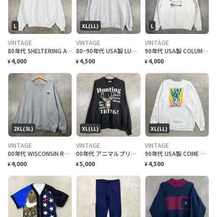
L
XL(LL)
L
VINTAGE
VINTAGE
VINTAGE
80年代 SHELTERING ARMS 企業ロゴプリント メンズL相当 古着 80s VINTAGE ヴィンテージ ラグランスリーブ トレーナー 白色
80~90年代 USA製 LUTHER COLLEGE カレッジプリント スウェットシャツ メンズXL相当 古着 80s 90s VINTAGE ヴィンテージ アメカジ ルーサー大学 トレーナー ライトグレー 杢グレー
90年代 USA製 COLUMBUS MARATHON 企業ロゴプリント スウェットシャツ メンズL相当 古着 90s VINTAGE ヴィンテージ アメカジ マラソン イベント トレーナー 白色
4,000
4,500
4,000
¥
¥
¥
2XL(3L)
XL(LL)
XL(LL)
VINTAGE
VINTAGE
VINTAGE
00年代 WISCONSIN ROSE BOWL ワンポイントロゴ刺繍 スウェットシャツ メンズ2XL 古着 00s Y2K VINTAGE ヴィンテージ アメカジ ウィスコンシン ローズボウル トレーナー ビッグサイズ 大きいサイズ 灰色
00年代 アニマルプリント スウェットシャツ メンズXL 古着 00s ヴィンテージ VINTAGE アメカジ トレーナー メッセージ シカ 黒
90年代 USA製 COME WALK THE TALK プリントスウェット メンズXL相当 古着 90s VINTAGE ヴィンテージ アメカジ トレーナー 白色
4,000
5,000
4,500
¥
¥
¥