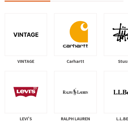
VINTAGE
Carhartt
Stus
LEVI'S
RALPH LAUREN
L.L.B