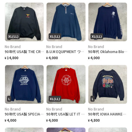
XL(LL)
XL(LL)
XL(LL)
No Brand
No Brand
No Brand
90年代 USA製 THE CROW city of angel ザ クロウ 映画 ムービー スウェットシャツ メンズXL 古着 90s ヴィンテージ VINTAGE 黒
B.U.M EQUIPMENT ワンポイントロゴプリント ハーフジップ スウェットシャツ メンズXL相当 古着 アメカジ トレーナー 紺色
90年代 Oklahoma Blood Institute ワンポイント企業ロゴプリント スウェットシャツ メンズXL 古着 90s VINTAGE ヴィンテージ オクラホマ 袖プリント トレーナー 紺色
14,800
4,000
4,000
¥
¥
¥
L
XL(LL)
L
No Brand
No Brand
No Brand
90年代 USA製 SPECIAL OLYMPICS 企業ロゴプリント メンズL相当 古着 90s VINTAGE ヴィンテージ ラグランスリーブ トレーナー 紺色
90年代 USA製 LET IT SNOW 企業ロゴプリント スウェットシャツ メンズXL 古着 90s VINTAGE ヴィンテージ 雪 冬 赤色
90年代 IOWA HAWKEYES Rose Bowl スーベニア プリントスウェット メンズL相当 古着 90s VINTAGE ヴィンテージ アメカジ ローズボウル トレーナー 黒色
4,000
4,000
4,800
¥
¥
¥