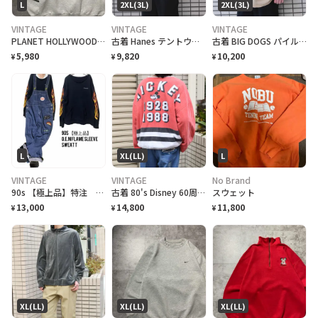
L
2XL(3L)
2XL(3L)
VINTAGE
VINTAGE
VINTAGE
PLANET HOLLYWOOD プラネットハリウッド プリント グレー スウェット
古着 Hanes テントウムシ ワンポイント デザインスウェット スウェット
古着 BIG DOGS パイル ヘンリーネック スウェットトレーナー ベージュ
5,980
9,820
10,200
¥
¥
¥
L
XL(LL)
L
VINTAGE
VINTAGE
No Brand
90s 【極上品】特注 OEM デザイナーズ フレイムスリーブ sweatカットソー
古着 80's Disney 60周年記念 リバーシブル スウェット ショート丈
スウェット
13,000
14,800
11,800
¥
¥
¥
XL(LL)
XL(LL)
XL(LL)