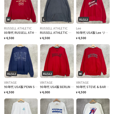
M
L
XL(LL)
RUSSELL ATHLETIC
RUSSELL ATHLETIC
Lee
00年代 RUSSELL ATHLETIC カレッジプリント リバースタイプ スウェットシャツ メンズM 古着 00s Y2K ヴィンテージ VINTAGE BROTHER MARTIN CRUSADERS ラッセルアスレチック 前Vガゼット アメカジ トレーナー 赤色
RUSSELL ATHLETIC ブランクスウェットシャツ 無地 前ポケ付き メンズL 古着 ラッセルアスレチック 前Vガゼット アメカジ トレーナー チャコールグレー
90年代 USA製 Lee リー MIAMI WRESTLING スウェットシャツ リバースウィーブタイプ メンズXL 古着 90s VINTAGE ヴィンテージ マイアミ レスリング スポーツ 赤色
4,500
4,500
4,500
¥
¥
¥
XL(LL)
XL(LL)
M
VINTAGE
VINTAGE
VINTAGE
90年代 USA製 PENN STATE NITTANY LIONS アメフト チーム スウェットシャツ メンズXL 古着 90s ヴィンテージ VINTAGE トレーナー アメカジ スポーツ ニタニー・ライオンズ・フットボール 紺色
90年代 USA製 BERLIN フェイクレイヤード スウェットシャツ メンズXL相当 古着 90s ヴィンテージ VINTAGE トレーナー 前Vガゼット ベルリン 赤色
90年代 STEVE & BARRY'S OHIO STATE カレッジ刺繍 リバーズタイプ スウェットシャツ メンズM相当 古着 90s ヴィンテージ VINTAGE アメカジ オハイオ州大学 トレーナー 赤色
4,500
4,000
4,500
¥
¥
¥