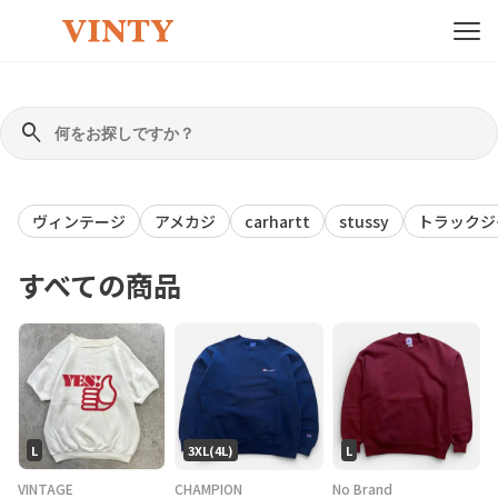
search
ヴィンテージ
アメカジ
carhartt
stussy
トラックジ
すべての商品
L
3XL(4L)
L
VINTAGE
CHAMPION
No Brand