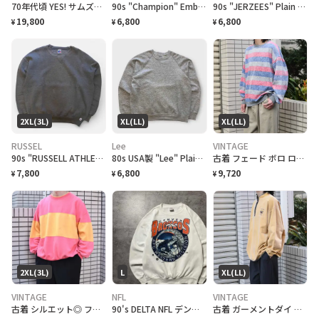
70年代頃 YES! サムズアップ 半袖スウェットシャツ メンズL相当 ラッセル製 WPL7232 古着 70s VINTAGE ヴィンテージ アメカジ ビンスウェ ヴィンスウェ 半スウェ ラグラン 白色
90s "Champion" Embroidered Logo Sweat チャンピオン スウェット[XXXL]
90s "JERZEES" Plain Super Sweat ジャージーズ スーパースウェット [L]
19,800
6,800
6,800
¥
¥
¥
2XL(3L)
XL(LL)
XL(LL)
RUSSEL
Lee
VINTAGE
90s "RUSSELL ATHLETIC" plain sweat ラッセル アスレチック スウェット [XXL]
80s USA製 "Lee" Plain Raglan Sweat リー ラグランスウェット [XL]
古着 フェード ボロ ロンＴ スウェット マルチボーダー ボーダー
7,800
6,800
9,720
¥
¥
¥
2XL(3L)
L
XL(LL)
VINTAGE
NFL
VINTAGE
古着 シルエット◎ フェード ボロ 切り替え スウェット トレーナー ピンク
90's DELTA NFL デンバーブロンコス プリント ホワイト スウェット
古着 ガーメントダイ フェード スーベニア スウェット ハーフジップ 刺繍