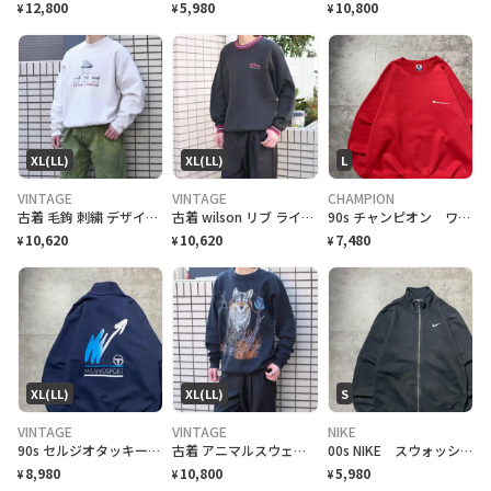
12,800
5,980
10,800
¥
¥
¥
XL(LL)
XL(LL)
L
VINTAGE
VINTAGE
CHAMPION
古着 毛鉤 刺繍 デザインスウェット アイボリー スウェット トレーナー
古着 wilson リブ ライン デザイン スウェット フェード トレーナー
90s チャンピオン ワンポイント プリント メキシコ製 スウェット トレーナー
10,620
10,620
7,480
¥
¥
¥
XL(LL)
XL(LL)
S
VINTAGE
VINTAGE
NIKE
90s セルジオタッキーニ 刺繍ロゴ ハーフジップ バックプリント スウェット
古着 アニマルスウェット プリントスウェット オオカミ トレーナー ブラック
00s NIKE スウォッシュ 刺繍ワンポイント 黒 フルジップ スウェット
8,980
10,800
5,980
¥
¥
¥