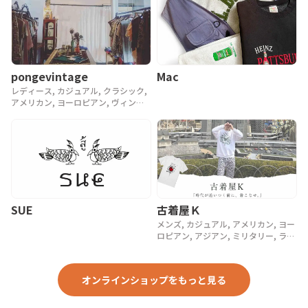
pongevintage
Mac
レディース, カジュアル, クラシック,
アメリカン, ヨーロピアン, ヴィンテ
ージ, 90年代, 80年代, アンティーク
SUE
古着屋Ｋ
メンズ, カジュアル, アメリカン, ヨー
ロピアン, アジアン, ミリタリー, ラグ
ジュアリー, ストリート, スポーツ, ア
ウトドア, ヴィンテージ, y2k, 90年代,
80年代, 70年代
オンラインショップをもっと見る