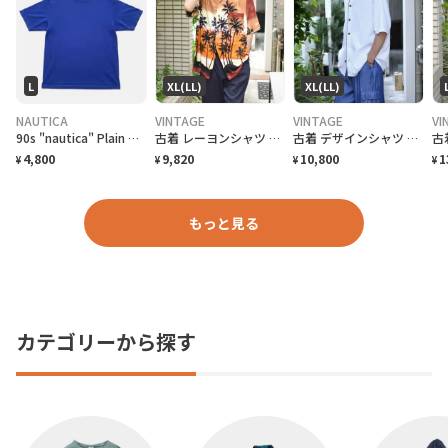
L
XL(LL)
XL(LL)
NAUTICA
VINTAGE
VINTAGE
VI
90s "nautica" Plain T-Shirt ノーティカ 無地Tシャツ [L]
古着 レーヨンシャツ アロハシャツ 夕日 半袖シャツ オープンカラーシャツ
古着 デザインシャツ ニットシャツ 半袖シャツ ホワイト 白 シャツ
4,800
9,820
10,800
1
¥
¥
¥
¥
もっと見る
カテゴリーから探す