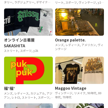
タリー, ラグジュアリー, デザイナー,
リート, スポーツ, ヴィンテージ, y2k,
アウトドア, ヴィンテージ, 90年代,
90年代, 80年代
80年代, 70年代, 60年代, 50年代, 40
年代
Orange palette.
オンライン古着屋
メンズ, レディース, アメリカン, ヴィ
SAKASHITA
ンテージ
ストリート, スポーツ, y2k
Maggoo Vintage
福°福°
ヴィンテージ, リメイク, 90年代, 80
メンズ, レディース, カジュアル, アジ
年代, 70年代
アン, レトロ, ストリート, スポーツ,
ヴィンテージ, y2k, 90年代