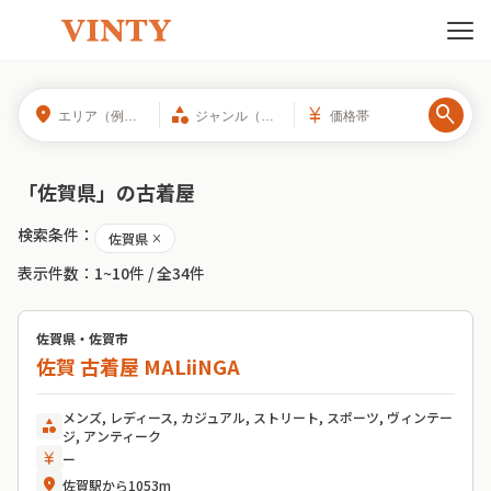
search
location_on
category
currency_yen
「
佐賀県
」の
古着屋
検索条件：
佐賀県
close
表示件数：
1~10件
/ 全
34
件
佐賀県・佐賀市
佐賀 古着屋 MALiiNGA
メンズ, レディース, カジュアル, ストリート, スポーツ, ヴィンテー
category
ジ, アンティーク
currency_yen
ー
location_on
佐賀駅から1053m