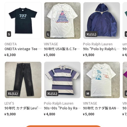
S
L
XL(LL)
ONEITA
VINTAGE
Polo Ralph Lauren
um
ONEITA vintage Tee シングルステッチ Tシャツ BOEING ボーイング
90年代 USA製 B.C.Tee celebrate アートプリントTシャツ メンズL相当 古着 90s VINTAGE ヴィンテージ カナダ BC州 100周年記念 シングルステッチ 白色
90s "Polo by Ralph Lauren" Reversible Hoodie Jacket ポロ ラルフローレン リバーシブル ジャケット[XL]
8,300
5,000
9,800
4
¥
¥
¥
¥
XL(LL)
XL(LL)
M
LEVI'S
Polo Ralph Lauren
VINTAGE
VI
90年代 カナダ製 Levi's リーバイス 516 ブラックデニムパンツ ストレート メンズW36 古着 90s ヴィンテージ VINTAGE 後染め グレーデニム フェードブラック 黒
90s~00s "Polo by Ralph Lauren" S/S Border Polo Shirt ラルフローレン ボーダー ポロシャツ [XL]
90年代 カナダ製 BAND NORWITCH ワンポイントロゴプリントTシャツ メンズM相当 古着 90s VINTAGE ヴィンテージ ドラゴン バックプリント シングルステッチ 白色
9,000
4,800
5,000
7
¥
¥
¥
¥