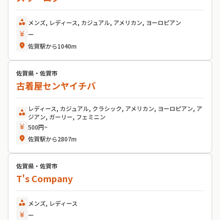
category
メンズ, レディース, カジュアル, アメリカン, ヨーロピアン
currency_yen
ー
location_on
佐賀駅から1040m
佐賀県・佐賀市
古着屋センヤイチバ
レディース, カジュアル, クラシック, アメリカン, ヨーロピアン, ア
category
ジアン, ガーリー, フェミニン
currency_yen
500円~
location_on
佐賀駅から2807m
佐賀県・佐賀市
T's Company
category
メンズ, レディース
currency_yen
ー