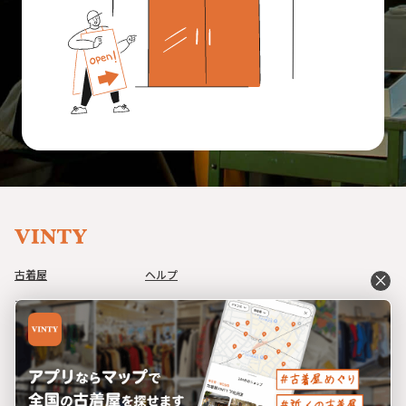
古着屋
ヘルプ
close
アイテム
利用規約
コーデ
プライバシーポリシー
イベント
特定商取引法に基づく表記
ブログ
運営会社