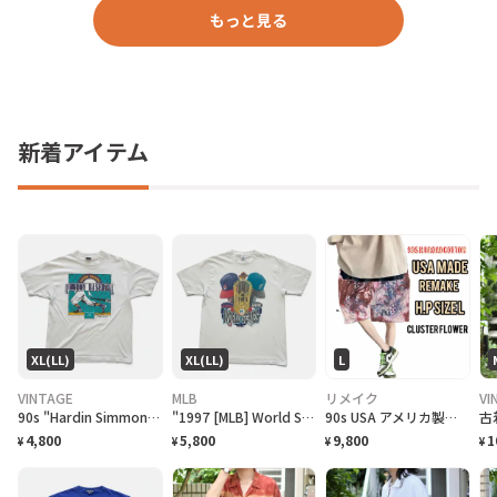
もっと見る
新着アイテム
XL(LL)
XL(LL)
L
VINTAGE
MLB
リメイク
VI
90s "Hardin Simmons University Cowboy Baseball" T-Shirt ハーディン シモンズ大学 カウボーイズベースボール Tシャツ [XL]
"1997 [MLB] World Series Cleveland Indians vs Florida Marlins" T-Shirt [XL]
90s USA アメリカ製 限定Hブロード リメイク クラスターアートL
4,800
5,800
9,800
1
¥
¥
¥
¥