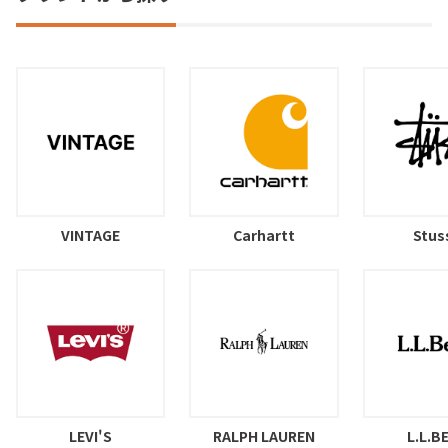
VINTAGE
Carhartt
Stus
LEVI'S
RALPH LAUREN
L.L.B