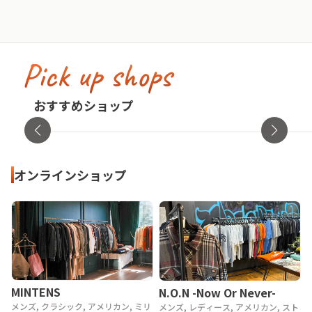
Pick up shops
古着屋no pain no gain(ノーペインノーゲ
イン)
cav
おすすめショップ
東京都・渋谷区
オンラ
オンラインショップ
MINTENS
N.O.N -Now Or Never-
メンズ, クラシック, アメリカン, ミリ
メンズ, レディース, アメリカン, スト