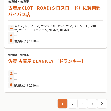
佐賀県・佐賀市
古着屋CLOTHROAD(クロスロード）佐賀南部
バイパス店
メンズ, レディース, カジュアル, アメリカン, ストリート, スポー
category
ツ, ガーリー, フェミニン, 90年代, 80年代
currency_yen
ー
location_on
佐賀駅から2818m
佐賀県・佐賀市
佐賀 古着屋 DLANKEY ［ドランキー］
category
ー
currency_yen
ー
location_on
鍋島駅から2290m
chevron_right
1
2
3
4