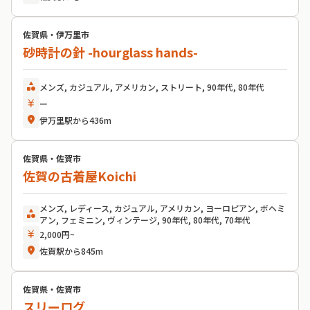
佐賀県・伊万里市
砂時計の針 -hourglass hands-
category
メンズ, カジュアル, アメリカン, ストリート, 90年代, 80年代
currency_yen
ー
location_on
伊万里駅から436m
佐賀県・佐賀市
佐賀の古着屋Koichi
メンズ, レディース, カジュアル, アメリカン, ヨーロピアン, ボヘミ
category
アン, フェミニン, ヴィンテージ, 90年代, 80年代, 70年代
currency_yen
2,000円~
location_on
佐賀駅から845m
佐賀県・佐賀市
スリーログ