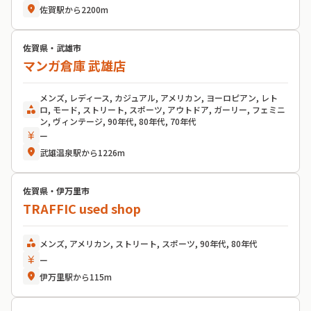
location_on
佐賀駅から2200m
佐賀県・武雄市
マンガ倉庫 武雄店
メンズ, レディース, カジュアル, アメリカン, ヨーロピアン, レト
category
ロ, モード, ストリート, スポーツ, アウトドア, ガーリー, フェミニ
ン, ヴィンテージ, 90年代, 80年代, 70年代
currency_yen
ー
location_on
武雄温泉駅から1226m
佐賀県・伊万里市
TRAFFIC used shop
category
メンズ, アメリカン, ストリート, スポーツ, 90年代, 80年代
currency_yen
ー
location_on
伊万里駅から115m