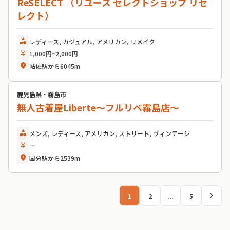
ReSELECT （リユース セレクトショップ リセ
レクト）
category
レディース, カジュアル, アメリカン, リメイク
currency_yen
1,000円~2,000円
location_on
帖佐駅から6045m
鹿児島県・霧島市
無人古着屋Liberte〜フルリベ霧島店〜
category
メンズ, レディース, アメリカン, ストリート, ヴィンテージ
currency_yen
ー
location_on
国分駅から2539m
chevron_right
1
2
...
5