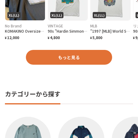
XL(LL)
XL(LL)
XL(LL)
No Brand
VINTAGE
MLB
リ
KOMAKINO Oversized T-Shirt
90s "Hardin Simmons University Cowboy Baseball" T-Shirt ハーディン シモンズ大学 カウボーイズベースボール Tシャツ [XL]
"1997 [MLB] World Series Cleveland Indians vs Florida Marlins" T-Shirt [XL]
12,000
4,800
5,800
9
¥
¥
¥
¥
もっと見る
カテゴリーから探す