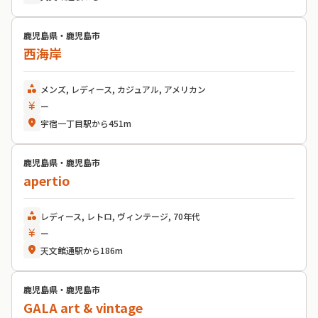
鹿児島県・鹿児島市
西海岸
category
メンズ, レディース, カジュアル, アメリカン
currency_yen
ー
location_on
宇宿一丁目駅から451m
鹿児島県・鹿児島市
apertio
category
レディース, レトロ, ヴィンテージ, 70年代
currency_yen
ー
location_on
天文館通駅から186m
鹿児島県・鹿児島市
GALA art & vintage