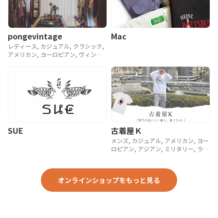
pongevintage
Mac
レディース, カジュアル, クラシック,
アメリカン, ヨーロピアン, ヴィンテ
ージ, 90年代, 80年代, アンティーク
SUE
古着屋Ｋ
メンズ, カジュアル, アメリカン, ヨー
ロピアン, アジアン, ミリタリー, ラグ
ジュアリー, ストリート, スポーツ, ア
ウトドア, ヴィンテージ, y2k, 90年代,
80年代, 70年代
オンラインショップをもっと見る