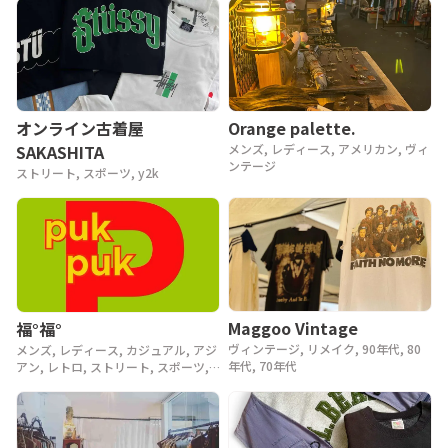
80年代, 70年代, 60年代, 50年代, 40
年代
Orange palette.
オンライン古着屋
メンズ, レディース, アメリカン, ヴィ
SAKASHITA
ンテージ
ストリート, スポーツ, y2k
Maggoo Vintage
福°福°
ヴィンテージ, リメイク, 90年代, 80
メンズ, レディース, カジュアル, アジ
年代, 70年代
アン, レトロ, ストリート, スポーツ,
ヴィンテージ, y2k, 90年代