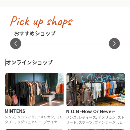
Pick up shops
古着屋no pain no gain(ノーペインノーゲ
イン)
cav
おすすめショップ
東京都・渋谷区
オンラ
オンラインショップ
MINTENS
N.O.N -Now Or Never-
メンズ, クラシック, アメリカン, ミリ
メンズ, レディース, アメリカン, スト
タリー, ラグジュアリー, デザイナー,
リート, スポーツ, ヴィンテージ, y2k,
アウトドア, ヴィンテージ, 90年代,
90年代, 80年代