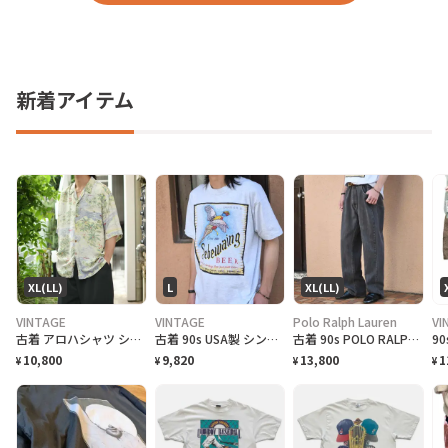
新着アイテム
XL(LL)
L
XL(LL)
VINTAGE
VINTAGE
Polo Ralph Lauren
VI
古着 アロハシャツ シルクシャツ レーヨンシャツ 柄シャツ 総柄シャツ
古着 90s USA製 シングルステッチ ビール プロモーション Tシャツ
古着 90s POLO RALPH LAUREN 先染め ブラックデニム デニム
10,800
9,820
13,800
1
¥
¥
¥
¥