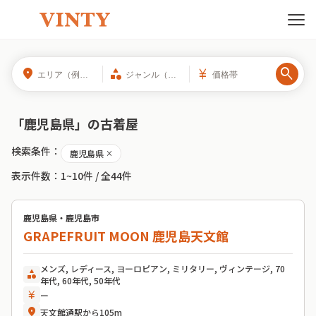
search
location_on
category
currency_yen
「
鹿児島県
」の
古着屋
検索条件：
鹿児島県
close
表示件数：
1~10件
/ 全
44
件
鹿児島県・鹿児島市
GRAPEFRUIT MOON 鹿児島天文館
メンズ, レディース, ヨーロピアン, ミリタリー, ヴィンテージ, 70
category
年代, 60年代, 50年代
currency_yen
ー
location_on
天文館通駅から105m