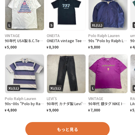
L
S
XL(LL)
VINTAGE
ONEITA
Polo Ralph Lauren
um
90年代 USA製 B.C.Tee celebrate アートプリントTシャツ メンズL相当 古着 90s VINTAGE ヴィンテージ カナダ BC州 100周年記念 シングルステッチ 白色
ONEITA vintage Tee シングルステッチ Tシャツ BOEING ボーイング
90s "Polo by Ralph Lauren" Reversible Hoodie Jacket ポロ ラルフローレン リバーシブル ジャケット[XL]
5,000
8,300
9,800
4
¥
¥
¥
¥
XL(LL)
XL(LL)
L
Polo Ralph Lauren
LEVI'S
VINTAGE
RA
90s~00s "Polo by Ralph Lauren" S/S Border Polo Shirt ラルフローレン ボーダー ポロシャツ [XL]
90年代 カナダ製 Levi's リーバイス 516 ブラックデニムパンツ ストレート メンズW36 古着 90s ヴィンテージ VINTAGE 後染め グレーデニム フェードブラック 黒
90年代 銀タグ NIKE INTERNATIONAL ユーロナイキ インターナショナル プリントTシャツ メンズ2XL相当 古着 90s ヴィンテージ VINTAGE 銀タグ 地球儀 バックプリント ビッグサイズ 大きいサイズ 紫色
4,800
9,000
7,000
5
¥
¥
¥
¥
もっと見る