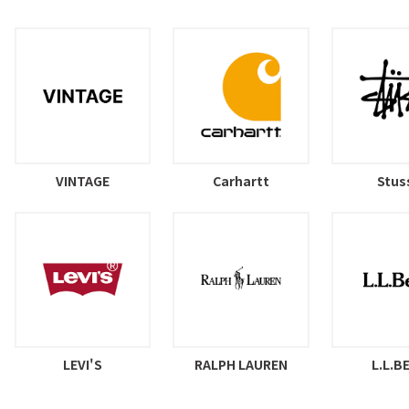
VINTAGE
Carhartt
Stus
LEVI'S
RALPH LAUREN
L.L.B