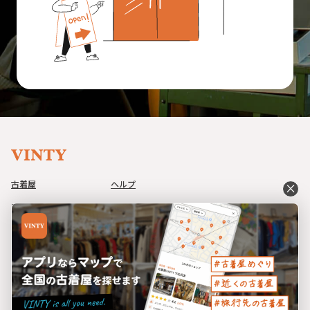
古着屋
ヘルプ
close
アイテム
利用規約
コーデ
プライバシーポリシー
イベント
特定商取引法に基づく表記
ブログ
運営会社