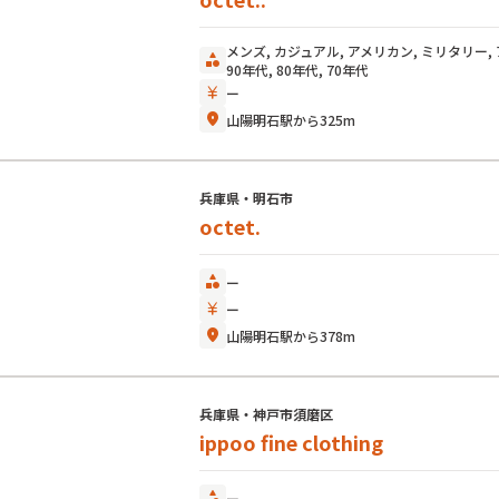
メンズ, カジュアル, アメリカン, ミリタリー, ア
category
90年代, 80年代, 70年代
currency_yen
ー
location_on
山陽明石駅から325m
兵庫県・明石市
octet.
category
ー
currency_yen
ー
location_on
山陽明石駅から378m
兵庫県・神戸市須磨区
ippoo fine clothing
category
ー