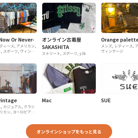
Orange palette
-Now Or Never-
オンライン古着屋
メンズ, レディース, 
レディース, アメリカン,
SAKASHITA
ヴィンテージ
, スポーツ, ヴィンテ
ストリート, スポーツ, y2k
, 90年代, 80年代
intage
Mac
SUE
, カジュアル, クラシ
メリカン, ヨーロピアン,
, 90年代, 80年代,
ーク
オンラインショップをもっと見る