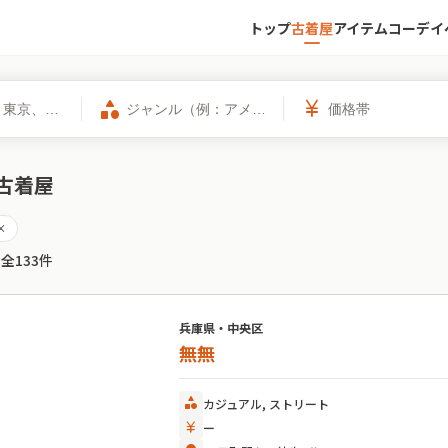
トップ
古着屋
アイテム
コーデ
イ
category
currency_yen
古着屋
ose
 全
133
件
兵庫県・中央区
無無
category
カジュアル, ストリート
currency_yen
ー