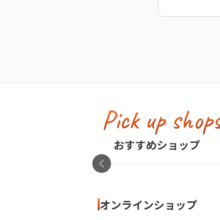
Pick up shop
古着屋no pain no gain(
イン)
おすすめショップ
東京都・渋谷区
オンラインショップ