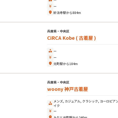
currency_yen
ー
location_on
妙法寺駅から884m
兵庫県・中央区
CiRCA Kobe ( 古着屋 )
category
ー
currency_yen
ー
location_on
元町駅から184m
兵庫県・中央区
woony 神戸古着屋
メンズ, カジュアル, クラシック, ヨーロピアン
category
イク
currency_yen
ー
location_on
みなと元町駅から240m