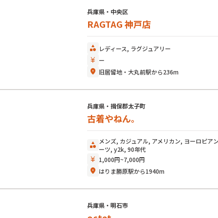
兵庫県・中央区
RAGTAG 神戸店
category
レディース, ラグジュアリー
currency_yen
ー
location_on
旧居留地・大丸前駅から236m
兵庫県・揖保郡太子町
古着やねん。
メンズ, カジュアル, アメリカン, ヨーロピアン
category
ーツ, y2k, 90年代
currency_yen
1,000円~7,000円
location_on
はりま勝原駅から1940m
兵庫県・明石市
octet..