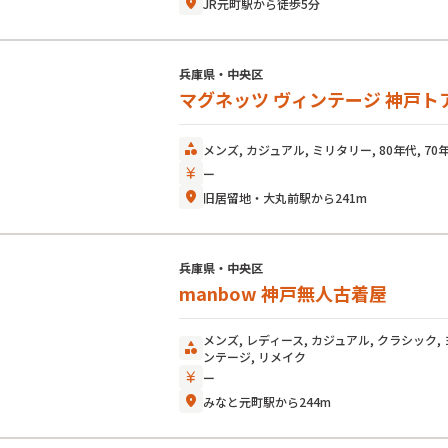
location_on
JR元町駅から徒歩5分
兵庫県・中央区
マグネッツ ヴィンテージ 神戸ト
category
メンズ, カジュアル, ミリタリー, 80年代, 70年
currency_yen
ー
location_on
旧居留地・大丸前駅から241m
兵庫県・中央区
manbow 神戸無人古着屋
メンズ, レディース, カジュアル, クラシック,
category
ンテージ, リメイク
currency_yen
ー
location_on
みなと元町駅から244m