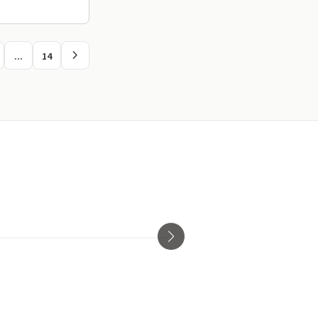
chevron_right
...
14
チャッペルル
pigsty ア
大阪府・中央区
大阪府・中央区