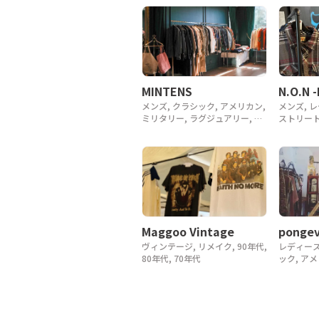
MINTENS
N.O.N 
メンズ, クラシック, アメリカン,
メンズ, 
ミリタリー, ラグジュアリー, デ
ストリート
ザイナー, アウトドア, ヴィンテ
ージ, y2k
ージ, 90年代, 80年代, 70年代,
60年代, 50年代, 40年代
Maggoo Vintage
pongev
ヴィンテージ, リメイク, 90年代,
レディース
80年代, 70年代
ック, ア
ヴィンテージ
アンティ