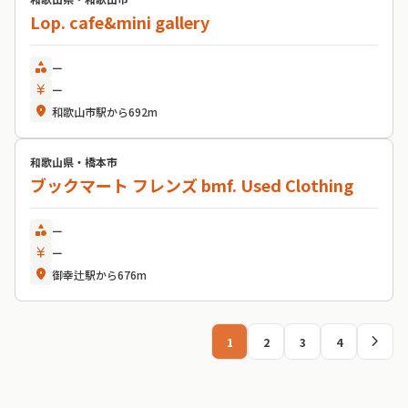
Lop. cafe&mini gallery
category
ー
currency_yen
ー
location_on
和歌山市駅から692m
和歌山県・橋本市
ブックマート フレンズ bmf. Used Clothing
category
ー
currency_yen
ー
location_on
御幸辻駅から676m
chevron_right
1
2
3
4