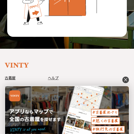
古着屋
ヘルプ
close
アイテム
利用規約
コーデ
プライバシーポリシー
イベント
特定商取引法に基づく表記
ブログ
運営会社