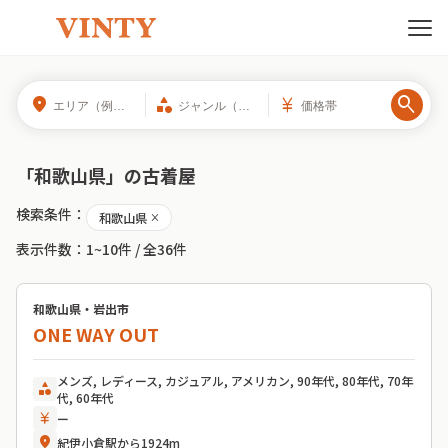
search
location_on
category
currency_yen
「
和歌山県
」の
古着屋
検索条件：
和歌山県
close
表示件数：
1~10件
/ 全
36
件
和歌山県・岩出市
ONE WAY OUT
メンズ, レディース, カジュアル, アメリカン, 90年代, 80年代, 70年
category
代, 60年代
currency_yen
ー
location_on
紀伊小倉駅から1924m