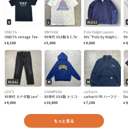
S
L
XL(LL)
ONEITA
VINTAGE
Polo Ralph Lauren
Po
ONEITA vintage Tee シングルステッチ Tシャツ BOEING ボーイング
90年代 USA製 B.C.Tee celebrate アートプリントTシャツ メンズL相当 古着 90s VINTAGE ヴィンテージ カナダ BC州 100周年記念 シングルステッチ 白色
90s "Polo by Ralph Lauren" Reversible Hoodie Jacket ポロ ラルフローレン リバーシブル ジャケット[XL]
8,300
5,000
9,800
4
¥
¥
¥
¥
XL(LL)
M
M
LEVI'S
CHAMPION
carhartt
RA
90年代 カナダ製 Levi's リーバイス 516 ブラックデニムパンツ ストレート メンズW36 古着 90s ヴィンテージ VINTAGE 後染め グレーデニム フェードブラック 黒
80年代 USA製 トリコタグ Champion チャンピオン OAK GROVE カレッジプリント スウェットパーカー メンズM相当 古着 80s ヴィンテージ VINTAGE 紺色
carhartt FR ハーフジップ 刺繍企業ロゴ ネイビー スウェット
9,000
10,800
7,180
4
¥
¥
¥
¥
もっと見る