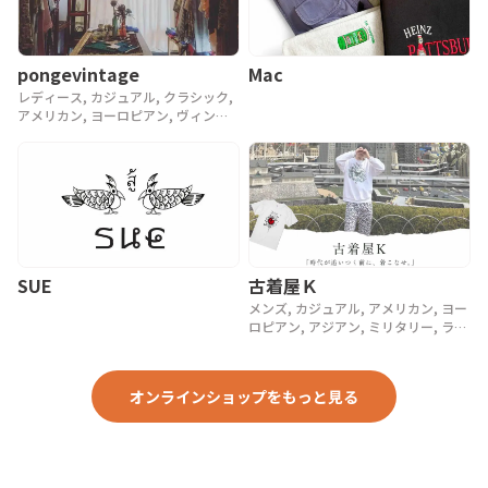
pongevintage
Mac
レディース, カジュアル, クラシック,
アメリカン, ヨーロピアン, ヴィンテ
ージ, 90年代, 80年代, アンティーク
SUE
古着屋Ｋ
メンズ, カジュアル, アメリカン, ヨー
ロピアン, アジアン, ミリタリー, ラグ
ジュアリー, ストリート, スポーツ, ア
ウトドア, ヴィンテージ, y2k, 90年代,
80年代, 70年代
オンラインショップをもっと見る