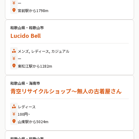
currency_yen
ー
location_on
宮前駅から1798m
和歌山県・和歌山市
Lucido Bell
category
メンズ, レディース, カジュアル
currency_yen
ー
location_on
東松江駅から1282m
和歌山県・海南市
青空リサイクルショップ～無人の古着屋さん
category
レディース
currency_yen
100円~
location_on
山東駅から5024m
和歌山県・和歌山市