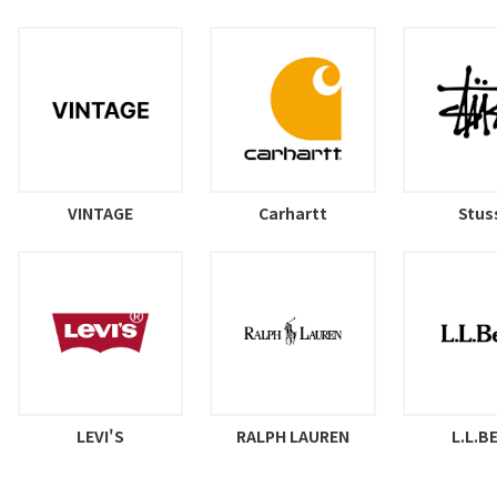
VINTAGE
Carhartt
Stus
LEVI'S
RALPH LAUREN
L.L.B