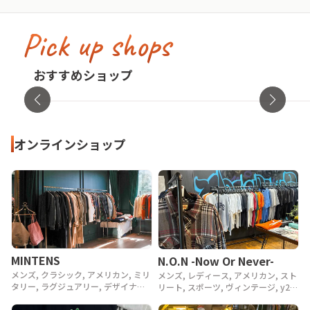
Pick up shops
古着屋no pain no gain(ノーペインノーゲ
イン)
cav
おすすめショップ
東京都・渋谷区
オンラ
オンラインショップ
MINTENS
N.O.N -Now Or Never-
メンズ, クラシック, アメリカン, ミリ
メンズ, レディース, アメリカン, スト
タリー, ラグジュアリー, デザイナー,
リート, スポーツ, ヴィンテージ, y2k,
アウトドア, ヴィンテージ, 90年代,
90年代, 80年代
80年代, 70年代, 60年代, 50年代, 40