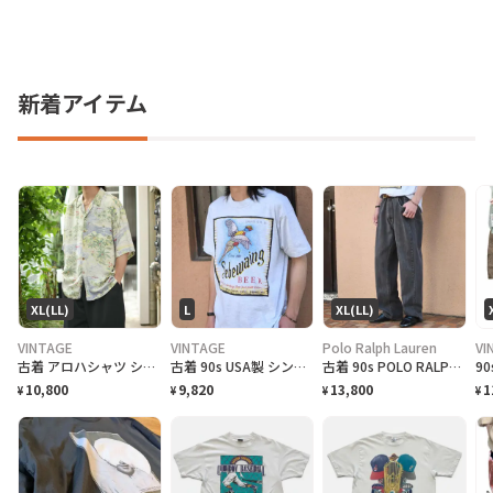
新着アイテム
XL(LL)
L
XL(LL)
VINTAGE
VINTAGE
Polo Ralph Lauren
VI
古着 アロハシャツ シルクシャツ レーヨンシャツ 柄シャツ 総柄シャツ
古着 90s USA製 シングルステッチ ビール プロモーション Tシャツ
古着 90s POLO RALPH LAUREN 先染め ブラックデニム デニム
10,800
9,820
13,800
1
¥
¥
¥
¥