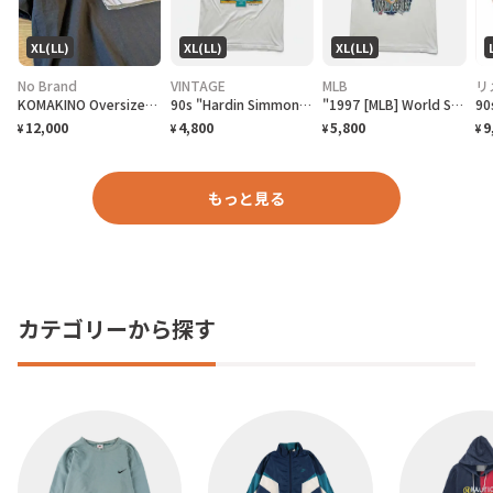
XL(LL)
XL(LL)
XL(LL)
No Brand
VINTAGE
MLB
リ
KOMAKINO Oversized T-Shirt
90s "Hardin Simmons University Cowboy Baseball" T-Shirt ハーディン シモンズ大学 カウボーイズベースボール Tシャツ [XL]
"1997 [MLB] World Series Cleveland Indians vs Florida Marlins" T-Shirt [XL]
12,000
4,800
5,800
9
¥
¥
¥
¥
もっと見る
カテゴリーから探す