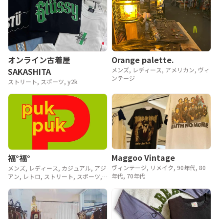
年代
Orange palette.
オンライン古着屋
メンズ, レディース, アメリカン, ヴィ
SAKASHITA
ンテージ
ストリート, スポーツ, y2k
Maggoo Vintage
福°福°
ヴィンテージ, リメイク, 90年代, 80
メンズ, レディース, カジュアル, アジ
年代, 70年代
アン, レトロ, ストリート, スポーツ,
ヴィンテージ, y2k, 90年代