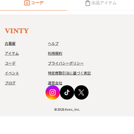
photo_camera
shopping_bag
コーデ
出品アイテム
古着屋
ヘルプ
アイテム
利用規約
コーデ
プライバシーポリシー
イベント
特定商取引法に基づく表記
ブログ
運営会社
©
2026
Avec, Inc.