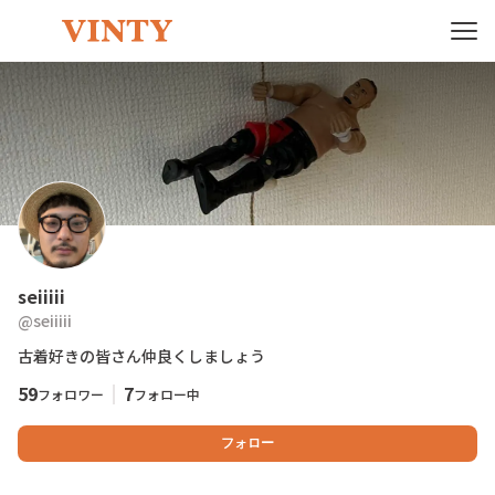
seiiiii
@
seiiiii
古着好きの皆さん仲良くしましょう
59
7
フォロワー
フォロー中
フォロー