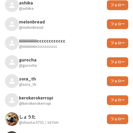
ashika
フォロー
@
ashika
melonbread
フォロー
@
melonbread
iiiiiiiiiiiiiiicccccccccccc
フォロー
@
iiiiiiiiiiiiiiicccccccccccc
gurocha
フォロー
@
gurocha
sora_th
フォロー
@
sora_th
kerokerokerropi
フォロー
@
kerokerokerropi
しょうた
フォロー
@
shouta.0731
/
167
cm