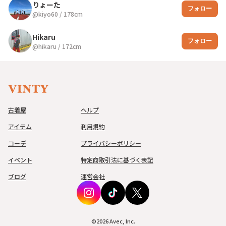
りょーた
フォロー
@
kiyo60
/
178
cm
Hikaru
フォロー
@
hikaru
/
172
cm
古着屋
ヘルプ
アイテム
利用規約
コーデ
プライバシーポリシー
イベント
特定商取引法に基づく表記
ブログ
運営会社
©
2026
Avec, Inc.