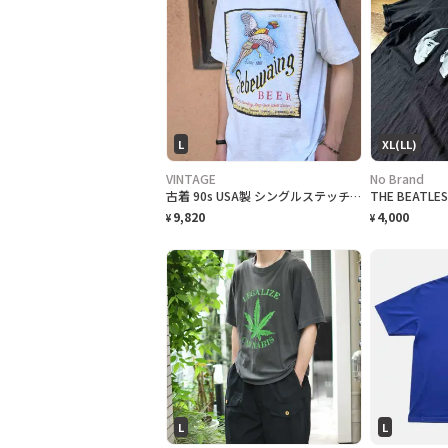
L
XL(LL)
VINTAGE
No Brand
古着 90s USA製 シングルステッチ ビール プロモーション Tシャツ
9,820
4,000
¥
¥
L
L