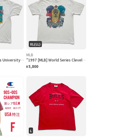
XL(LL)
MLB
90s "Hardin Simmons University Cowboy Baseball" T-Shirt ハーディン シモンズ大学 カウボーイズベースボール Tシャツ [XL]
"1997 [MLB] World Series Cleveland Indians vs Florida Marlins" T-Shirt [XL]
5,800
¥
L