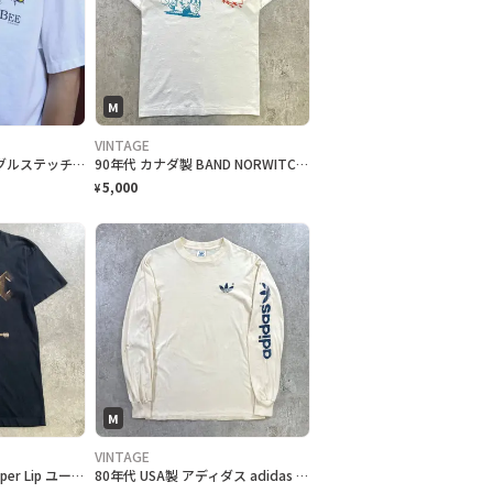
M
VINTAGE
古着 94s USA製 シングルステッチ ハチ ジョーク Tシャツ ホワイト
90年代 カナダ製 BAND NORWITCH ワンポイントロゴプリントTシャツ メンズM相当 古着 90s VINTAGE ヴィンテージ ドラゴン バックプリント シングルステッチ 白色
5,000
¥
M
VINTAGE
00年代 ACDC Stiff Upper Lip ユーロツアーTシャツ バンドTシャツ メンズS相当 古着 00s Y2K VINTAGE ヴィンテージ アンガス・ヤング バンT シングルステッチ 黒
80年代 USA製 アディダス adidas 袖プリント トレフォイルロゴ 長袖 ロングTシャツ ロンT メンズM 古着 80s VINTAGE ヴィンテージ アイビリー オフホワイト