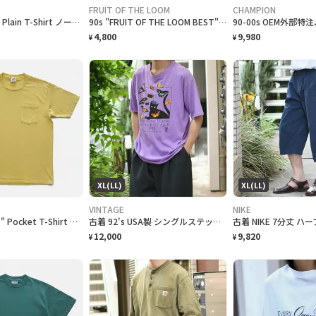
FRUIT OF THE LOOM
CHAMPION
90s "nautica" Plain T-Shirt ノーティカ 無地Tシャツ [L]
90s "FRUIT OF THE LOOM BEST" Plain T-Shirt フルーツオブザルーム無地Tシャツ [XL]
4,800
9,980
¥
¥
XL(LL)
XL(LL)
VINTAGE
NIKE
90s "JERZEES" Pocket T-Shirt ジャージーズ 無地ポケット Tシャツ [XL]
古着 92's USA製 シングルステッチ クラフトフェア 記念Tシャツ ネコ
12,000
9,820
¥
¥