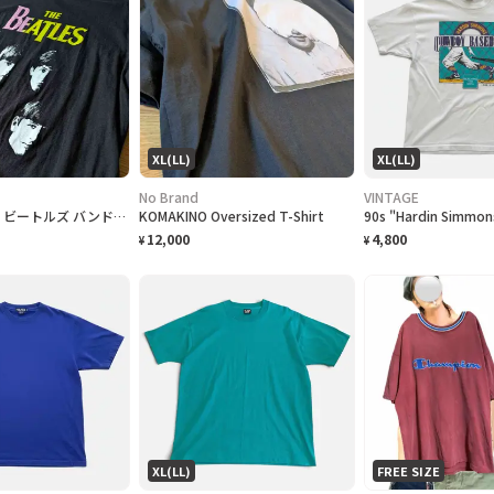
XL(LL)
XL(LL)
No Brand
VINTAGE
THE BEATLES ビートルズ バンドTシャツ
KOMAKINO Oversized T-Shirt
12,000
4,800
¥
¥
XL(LL)
FREE SIZE