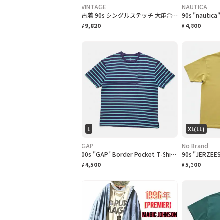
VINTAGE
NAUTICA
古着 90s シングルステッチ 大麻合法化運動 プリントTシャツ フェード
9,820
4,800
¥
¥
L
XL(LL)
GAP
No Brand
00s "GAP" Border Pocket T-Shirts ギャップ ボーダー ポケットTシャツ [L]
4,500
5,300
¥
¥