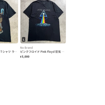
L
No Brand
ポロG POLO G フォトTシャツ ラップT メンズM 黒 古着 バンT ミュージックT ヒップホップ The Goat HALL of FAME 黒色
ピンクフロイド Pink Floyd 狂気 プリズム バンドTシャツ メンズL バンT ミュージックT 黒色
5,000
¥