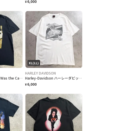
6,000
¥
XL(LL)
HARLEY DAVIDSON
Snoop Dogg Murder Was the Case スヌープドッグ フォトプリントT ラップTシャツ メンズL 古着 映画 アーティスト ヒップホップ HIPHOP 黒
Harley-Davidson ハーレーダビッドソン ロゴプリントTシャツ メンズXL 古着 2020 アメカジ バイク モーターサイクル バックプリント 白色
6,000
¥