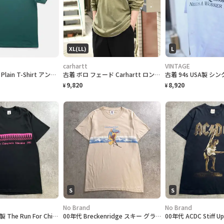
XL(LL)
L
carhartt
VINTAGE
90s "UMBRO" Plain T-Shirt アンブロ 無地Tシャツ [S]
古着 ボロ フェード Carhartt ロンＴ 長袖Tシャツ ダメージ ポケット
9,820
8,920
¥
¥
S
S
No Brand
No Brand
90年代 カナダ製 The Run For Chiropractic Education チャリティプリントTシャツ メンズXL 古着 1991 90s VINTAGE ヴィンテージ マラソン アドバタイジング シングルステッチ 黒色
00年代 Breckenridge スキー グラフィックプリントTシャツ メンズS 古着 00s Y2K VINTAGE ヴィンテージ スキーリゾート ブレッケンリッジ ピンガール バックプリント アドバタイジング