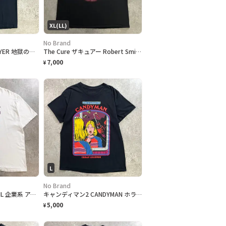
XL(LL)
No Brand
KISS キッス DESTROYER 地獄の軍団 アルバム アート プリント Tシャツ メンズS相当 古着 ロックT 黒色
The Cure ザキュアー Robert Smith ロバートスミス プリントTシャツ メンズXL 古着 バンドTシャツ 黒色
7,000
¥
L
No Brand
94年当時物 USA製 DHL 企業系 アート プリントTシャツ メンズXL アメリカ製 アートT アドバタイジング 古着 白色
キャンディマン2 CANDYMAN ホラー映画 都市伝説 アメコミ風 グラフィック ムービーTシャツ メンズL 黒色
5,000
¥