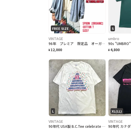
FREE SIZE
S
VINTAGE
umbro
96年 プレミア 限定品 オーガニックコットン M.ジョンソン復帰記念 T. F
12,000
4,800
¥
¥
L
XL(LL)
VINTAGE
VINTAGE
90年代 USA製 B.C.Tee celebrate アートプリントTシャツ メンズL相当 古着 90s VINTAGE ヴィンテージ カナダ BC州 100周年記念 シングルステッチ 白色