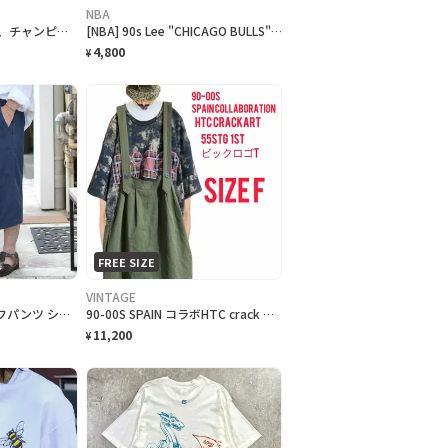
NBA
90-00s OEM外部特注、チャンピオン、刺繍ロゴ鹿子ヘビーウェイトT F フェード
[NBA] 90s Lee "CHICAGO BULLS" embroidered Logo T-Shirt シカゴブルズ Tシャツ [L]
4,800
¥
FREE SIZE
VINTAGE
古着 NIKE 7分丈 ハーフパンツ ショーツ クロップドパンツ ネイビー 紺色
90-00S SPAIN コラボHTC crack ワッペンビックロゴ55STG T
11,200
¥