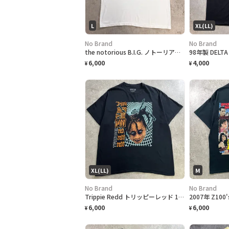
L
XL(LL)
No Brand
No Brand
the notorious B.I.G. ノトーリアス B.I.G. ドル札 パロディプリント ラップTシャツ メンズL 古着 アーティスト Mo Money Mo Problems Biggie ビギー フォトT ヒップホップ HIPHOP 白色
6,000
4,000
¥
¥
XL(LL)
M
No Brand
No Brand
Trippie Redd トリッピーレッド 1400 フェイスフォト サイケデリック ラップTシャツ メンズXL 古着 ヒップホップ 黒
6,000
6,000
¥
¥