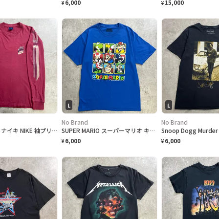
6,000
15,000
¥
¥
L
L
No Brand
No Brand
80年代 紺タグ ナイキ NIKE 袖プリント 三連ロゴ 長袖 ロングTシャツ ロンT メンズM 古着 80s VINTAGE ヴィンテージ バーガンディ
SUPER MARIO スーパーマリオ キャラクターTシャツ メンズL 古着 2021年公式オフィシャルプリント 任天堂 ゲームTシャツ 青色
6,000
6,000
¥
¥