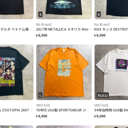
S
S
No Brand
No Brand
98年製 DELTA デルタ ベトナム帰還兵 メモリアルクラシック プリント Tシャツ メンズXL 古着 1998年 短丈リサイズ アメカジ 黒
2017年 METALLICA メタリカ WorldWired 世界ツアー バンドTシャツ メンズS 古着 ロックT WorldWired Tour 2017 両面プリント ツアー日程 黒色
6,000
6,000
¥
¥
L
XL(LL)
VINTAGE
VINTAGE
2007年 Z100's ZOOTOPIA 2007 音楽フェス 両面プロモ Tシャツ メンズM 古着 マルーン5 リアーナ フェスT バンT ラジオ局 Y2K 黒色
70年代 USA製 SPORTSWEAR ジョークプリントTシャツ メンズL 古着 1978 70s VINTAGE ヴィンテージ メッセージ シングルステッチ
6,000
8,000
¥
¥