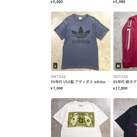
5,000
5,000
¥
¥
L
M
VINTAGE
VINTAGE
90年代 USA製 アディダス adidas 両面プリント トレフォイルロゴ Tシャツ メンズL-XL相当 古着 90s VINTAGE ヴィンテージ 杢ネイビー
7,000
17,800
¥
¥