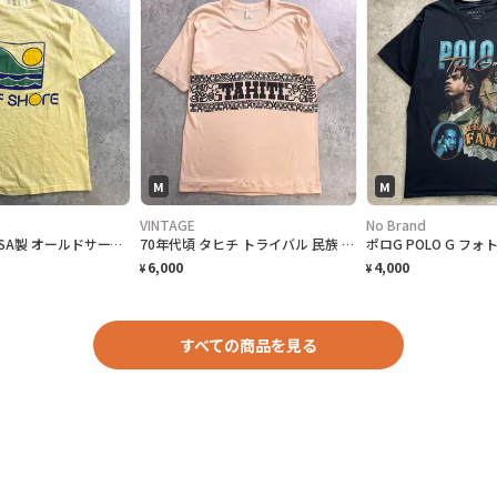
M
M
VINTAGE
No Brand
希少 70年代 USA製 オールドサーフ最初期 OFF SHORE オフショア 袖ロゴ 両面プリント サーフTシャツ メンズM Hanes BEEFY-T 希少TM表記 アメリカ製 古着 VINTAGE シングルステッチ ヴィンテージ ライトイエロー 黄色
70年代頃 タヒチ トライバル 民族 紋様 プリント Tシャツ メンズM相当 スーベニアTシャツ シングルステッチ ヴィンテージ
6,000
4,000
¥
¥
すべての商品を見る