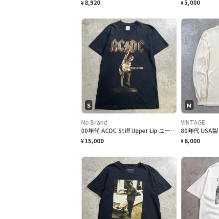
8,920
5,000
¥
¥
S
M
No Brand
VINTAGE
00年代 ACDC Stiff Upper Lip ユーロツアーTシャツ バンドTシャツ メンズS相当 古着 00s Y2K VINTAGE ヴィンテージ アンガス・ヤング バンT シングルステッチ 黒
15,000
6,000
¥
¥