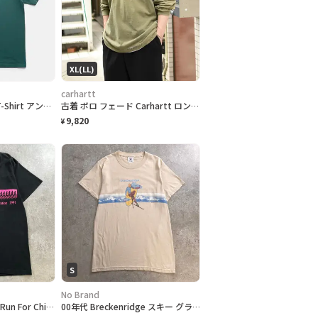
XL(LL)
carhartt
90s "UMBRO" Plain T-Shirt アンブロ 無地Tシャツ [S]
古着 ボロ フェード Carhartt ロンＴ 長袖Tシャツ ダメージ ポケット
9,820
¥
S
No Brand
90年代 カナダ製 The Run For Chiropractic Education チャリティプリントTシャツ メンズXL 古着 1991 90s VINTAGE ヴィンテージ マラソン アドバタイジング シングルステッチ 黒色
00年代 Breckenridge スキー グラフィックプリントTシャツ メンズS 古着 00s Y2K VINTAGE ヴィンテージ スキーリゾート ブレッケンリッジ ピンガール バックプリント アドバタイジング