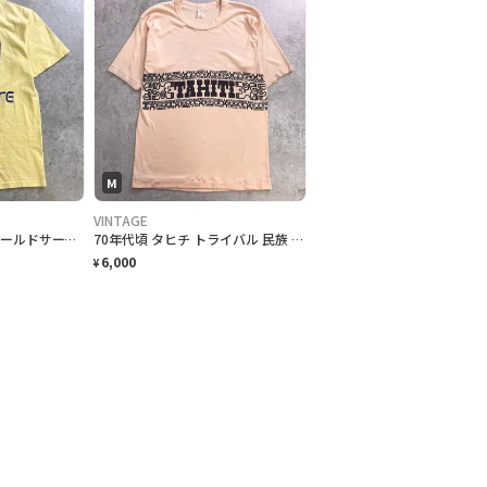
M
VINTAGE
希少 70年代 USA製 オールドサーフ最初期 OFF SHORE オフショア 袖ロゴ 両面プリント サーフTシャツ メンズM Hanes BEEFY-T 希少TM表記 アメリカ製 古着 VINTAGE シングルステッチ ヴィンテージ ライトイエロー 黄色
70年代頃 タヒチ トライバル 民族 紋様 プリント Tシャツ メンズM相当 スーベニアTシャツ シングルステッチ ヴィンテージ
6,000
¥