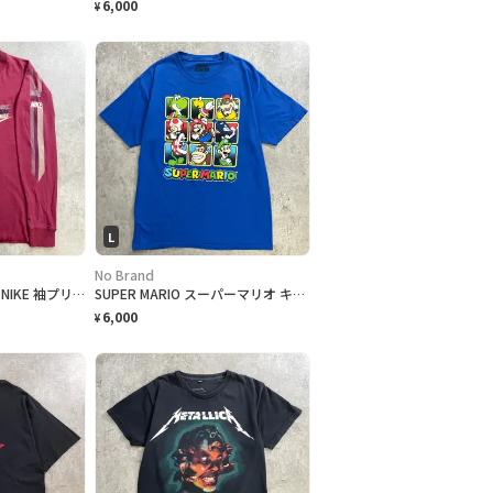
6,000
¥
L
No Brand
80年代 紺タグ ナイキ NIKE 袖プリント 三連ロゴ 長袖 ロングTシャツ ロンT メンズM 古着 80s VINTAGE ヴィンテージ バーガンディ
SUPER MARIO スーパーマリオ キャラクターTシャツ メンズL 古着 2021年公式オフィシャルプリント 任天堂 ゲームTシャツ 青色
6,000
¥