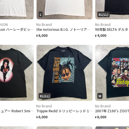
L
XL(LL)
DSON
No Brand
No Brand
Harley-Davidson ハーレーダビッドソン ロゴプリントTシャツ メンズXL 古着 2020 アメカジ バイク モーターサイクル バックプリント 白色
the notorious B.I.G. ノトーリアス B.I.G. ドル札 パロディプリント ラップTシャツ メンズL 古着 アーティスト Mo Money Mo Problems Biggie ビギー フォトT ヒップホップ HIPHOP 白色
6,000
4,000
¥
¥
XL(LL)
M
No Brand
No Brand
The Cure ザキュアー Robert Smith ロバートスミス プリントTシャツ メンズXL 古着 バンドTシャツ 黒色
Trippie Redd トリッピーレッド 1400 フェイスフォト サイケデリック ラップTシャツ メンズXL 古着 ヒップホップ 黒
6,000
6,000
¥
¥