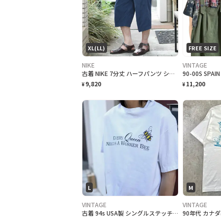
XL(LL)
FREE SIZE
NIKE
VINTAGE
古着 NIKE 7分丈 ハーフパンツ ショーツ クロップドパンツ ネイビー 紺色
9,820
11,200
¥
¥
L
M
VINTAGE
VINTAGE
古着 94s USA製 シングルステッチ ハチ ジョーク Tシャツ ホワイト