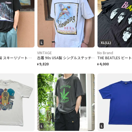
L
XL(LL)
VINTAGE
No Brand
古着 90s USA製 スキーリゾート スーベニアTシャツ プリントTシャツ 黒
古着 90s USA製 シングルステッチ ビール プロモーション Tシャツ
9,820
4,000
¥
¥
L
L