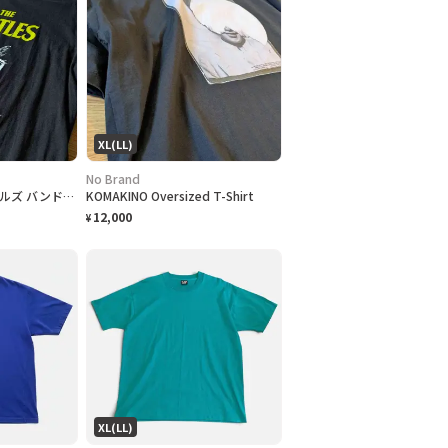
XL(LL)
No Brand
THE BEATLES ビートルズ バンドTシャツ
KOMAKINO Oversized T-Shirt
12,000
¥
XL(LL)