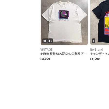
XL(LL)
L
VINTAGE
No Brand
94年当時物 USA製 DHL 企業系 アート プリントTシャツ メンズXL アメリカ製 アートT アドバタイジング 古着 白色
8,000
5,000
¥
¥