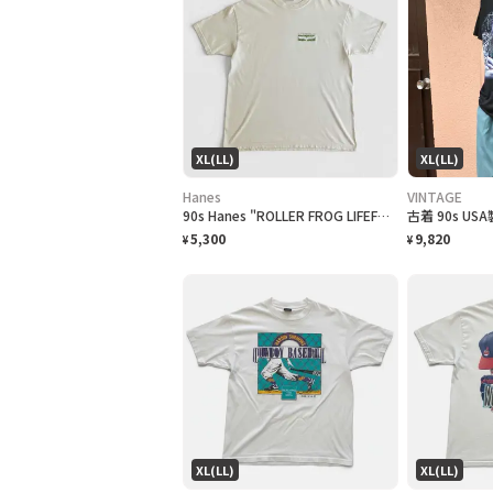
XL(LL)
XL(LL)
Hanes
VINTAGE
90s Hanes "ROLLER FROG LIFEFORMS International" T-Shirt ライフフォームズ ローラーフロッグ Tシャツ [XL]
5,300
9,820
¥
¥
XL(LL)
XL(LL)