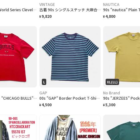
VINTAGE
NAUTICA
"1997 [MLB] World Series Cleveland Indians vs Florida Marlins" T-Shirt [XL]
古着 90s シングルステッチ 大麻合法化運動 プリントTシャツ フェード
9,820
4,800
¥
¥
L
XL(LL)
GAP
No Brand
[NBA] 90s Lee "CHICAGO BULLS" embroidered Logo T-Shirt シカゴブルズ Tシャツ [L]
00s "GAP" Border Pocket T-Shirts ギャップ ボーダー ポケットTシャツ [L]
4,500
5,300
¥
¥