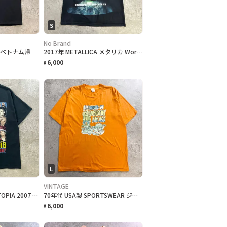
S
No Brand
98年製 DELTA デルタ ベトナム帰還兵 メモリアルクラシック プリント Tシャツ メンズXL 古着 1998年 短丈リサイズ アメカジ 黒
2017年 METALLICA メタリカ WorldWired 世界ツアー バンドTシャツ メンズS 古着 ロックT WorldWired Tour 2017 両面プリント ツアー日程 黒色
6,000
¥
L
VINTAGE
2007年 Z100's ZOOTOPIA 2007 音楽フェス 両面プロモ Tシャツ メンズM 古着 マルーン5 リアーナ フェスT バンT ラジオ局 Y2K 黒色
70年代 USA製 SPORTSWEAR ジョークプリントTシャツ メンズL 古着 1978 70s VINTAGE ヴィンテージ メッセージ シングルステッチ
6,000
¥