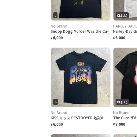
L
XL(LL)
No Brand
HARLEY DAVI
Snoop Dogg Murder Was the Case スヌープドッグ フォトプリントT ラップTシャツ メンズL 古着 映画 アーティスト ヒップホップ HIPHOP 黒
6,000
6,000
¥
¥
S
XL(LL)
No Brand
No Brand
KISS キッス DESTROYER 地獄の軍団 アルバム アート プリント Tシャツ メンズS相当 古着 ロックT 黒色
6,000
7,000
¥
¥