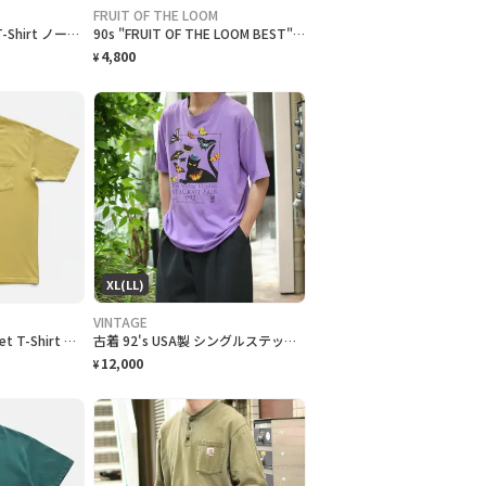
FRUIT OF THE LOOM
90s "nautica" Plain T-Shirt ノーティカ 無地Tシャツ [L]
90s "FRUIT OF THE LOOM BEST" Plain T-Shirt フルーツオブザルーム無地Tシャツ [XL]
4,800
¥
XL(LL)
VINTAGE
90s "JERZEES" Pocket T-Shirt ジャージーズ 無地ポケット Tシャツ [XL]
古着 92's USA製 シングルステッチ クラフトフェア 記念Tシャツ ネコ
12,000
¥