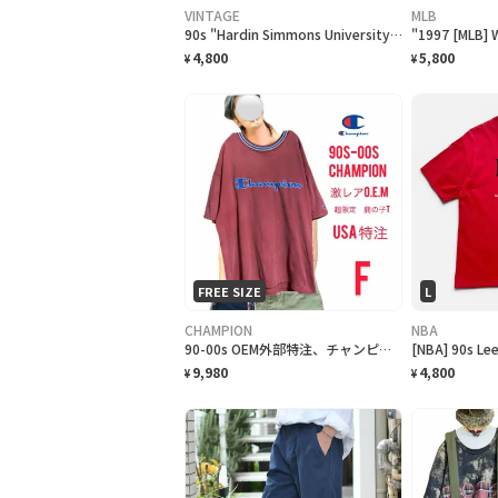
VINTAGE
MLB
90s "Hardin Simmons University Cowboy Baseball" T-Shirt ハーディン シモンズ大学 カウボーイズベースボール Tシャツ [XL]
4,800
5,800
¥
¥
FREE SIZE
L
CHAMPION
NBA
90-00s OEM外部特注、チャンピオン、刺繍ロゴ鹿子ヘビーウェイトT F フェード
9,980
4,800
¥
¥