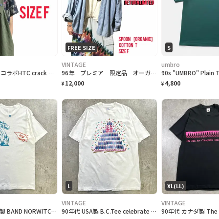
FREE SIZE
S
VINTAGE
umbro
90-00S SPAIN コラボHTC crack ワッペンビックロゴ55STG T
96年 プレミア 限定品 オーガニックコットン M.ジョンソン復帰記念 T. F
12,000
4,800
¥
¥
L
XL(LL)
VINTAGE
VINTAGE
90年代 カナダ製 BAND NORWITCH ワンポイントロゴプリントTシャツ メンズM相当 古着 90s VINTAGE ヴィンテージ ドラゴン バックプリント シングルステッチ 白色
90年代 USA製 B.C.Tee celebrate アートプリントTシャツ メンズL相当 古着 90s VINTAGE ヴィンテージ カナダ BC州 100周年記念 シングルステッチ 白色