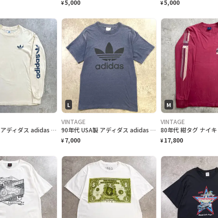
5,000
5,000
¥
¥
L
M
VINTAGE
VINTAGE
80年代 USA製 アディダス adidas 袖プリント トレフォイルロゴ 長袖 ロングTシャツ ロンT メンズM 古着 80s VINTAGE ヴィンテージ アイビリー オフホワイト
90年代 USA製 アディダス adidas 両面プリント トレフォイルロゴ Tシャツ メンズL-XL相当 古着 90s VINTAGE ヴィンテージ 杢ネイビー
7,000
17,800
¥
¥