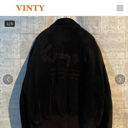
1
/
5