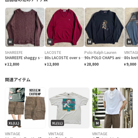
M
M
M
M
SHAREEFE
LACOSTE
Polo Ralph Lauren
VINTAG
SHAREEFE shaggy sweater
80s LACOSTE over sweater
90s POLO CHAPS animal sweater
80s knit
12,800
12,800
28,800
9,000
¥
¥
¥
¥
関連アイテム
XL(LL)
XL(LL)
M
VINTAGE
VINTAGE
VINTAGE