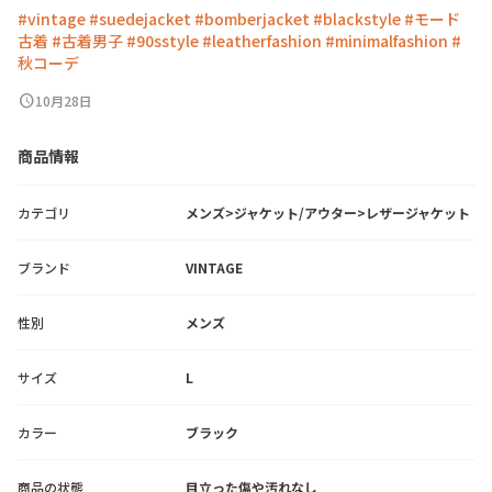
#vintage
#suedejacket
#bomberjacket
#blackstyle
#モード
古着
#古着男子
#90sstyle
#leatherfashion
#minimalfashion
#
秋コーデ
schedule
10月28日
商品情報
カテゴリ
メンズ>ジャケット/アウター>レザージャケット
ブランド
VINTAGE
性別
メンズ
サイズ
L
カラー
ブラック
商品の状態
目立った傷や汚れなし