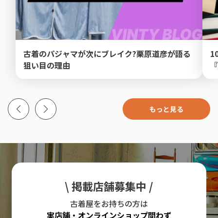
古着のパジャマが次にブレイク?栗原道彦が語る
1
狙い目の理由
『
もっと見る
\ 掲載店舗募集中 /
古着屋をお持ちの方は
実店舗・オンラインショップ問わず