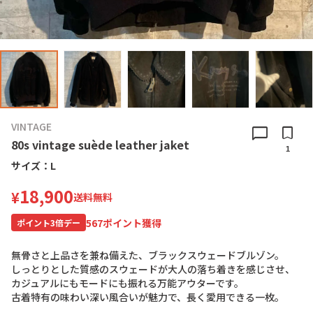
VINTAGE
chat_bubble
bookmark
80s vintage suède leather jaket
1
サイズ：
L
18,900
¥
送料無料
567
ポイント獲得
ポイント
3
倍デー
無
骨
さ
と
上
品
さ
を
兼
ね
備
え
た
、
ブ
ラ
ッ
ク
ス
ウ
ェ
ー
ド
ブ
ル
ゾ
ン
。
し
っ
と
り
と
し
た
質
感
の
ス
ウ
ェ
ー
ド
が
大
人
の
落
ち
着
き
を
感
じ
さ
せ
、
カ
ジ
ュ
ア
ル
に
も
モ
ー
ド
に
も
振
れ
る
万
能
ア
ウ
タ
ー
で
す
。
古
着
特
有
の
味
わ
い
深
い
風
合
い
が
魅
力
で
、
長
く
愛
用
で
き
る
一
枚
。