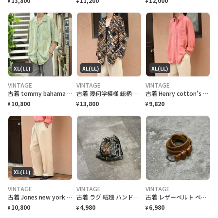
13,800
11,200
12,000
¥
¥
¥
XL(LL)
XL(LL)
XL(LL)
VINTAGE
VINTAGE
VINTAGE
古着 tommy bahama マルチストライプ 半袖シャツ シルクシャツ 黄緑
古着 幾何学模様 総柄 柄 イージーテーラードジャケット 羽織り USA製
古着 Henry cotton's リネンシャツ ボタンダウンシャツ BDシャツ
10,800
13,800
9,820
¥
¥
¥
XL(LL)
VINTAGE
VINTAGE
VINTAGE
古着 Jones new york レーヨン 2タック スラックス ワイドパンツ
古着 ラグ 絨毯 ハンドメイド 巾着 ゴルフ柄 リメイク
古着 レザーベルト ベルト 幅狭 ブラウン 茶色 本革 アクセサリー 小物
10,800
4,980
6,980
¥
¥
¥