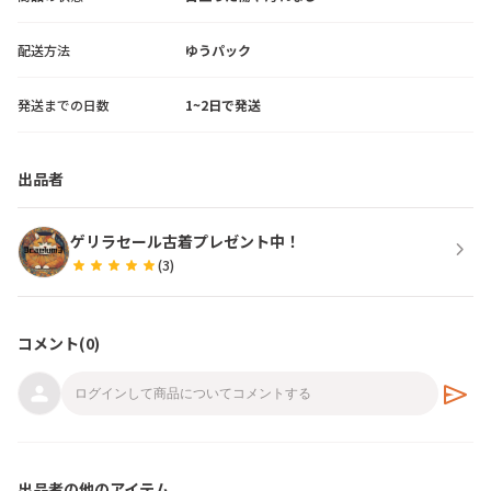
配送方法
ゆうパック
発送までの日数
1~2日で発送
出品者
ゲリラセール古着プレゼント中！
chevron_right
star
star
star
star
star
(
3
)
コメント(
0
)
send
出品者の他のアイテム