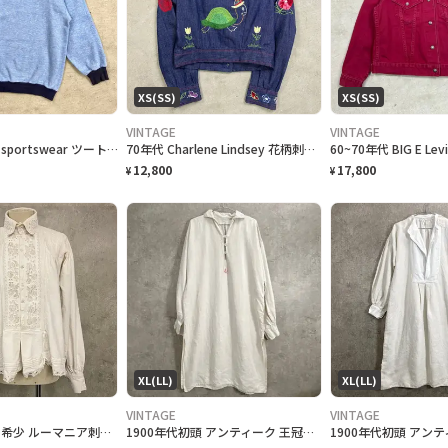
XS(SS)
XS(SS)
VINTAGE
VINTAGE
80年代 USA製 sportswear ツートン ラグランスウェットシャツ レディースXS相当 古着 80s アメカジ ヴィンテージ VINTAGE ブランク 無地 トレーナー ライトブルー ネイビー 水色 紺色
70年代 Charlene Lindsey 花柄刺繍 デニムジャケット レディースXS相当 古着 70s VINTAGE ヴィンテージ アメカジ スナップボタン フラワー カメ 青色
12,800
17,800
¥
¥
XL(LL)
XL(LL)
VINTAGE
VINTAGE
1900年代初頭 希少 ルーマニア刺繍×西欧仕立て アンティーク ブラウス レディースM相当 古着 VINTAGE ヴィンテージ エドワーディアン コットンリネン 白色
1900年代初頭 アンティーク 王冠刺繍 シャトーリネンスモック ワンピース レディースXL相当 古着 VINTAGE ヴィンテージ フランスアンティーク イニシャル刺繍 白色