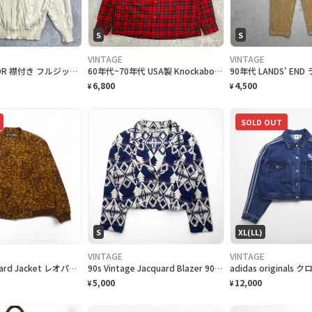
S
S
VINTAGE
VINTAGE
70年代 LEAMOR 襟付き フルジップ ウールニットカーディガン レディースL相当
60年代~70年代 USA製 Knockabouts by PENDLETON ペンドルトン ウール チェックシャツ レディースS相当
6,800
4,500
¥
¥
SOLD OUT
S
XL(LL)
VINTAGE
VINTAGE
Vintage Leopard Jacket レオパード ジップアップ ブルゾン XL ストレッチ Norton McNaughton
90s Vintage Jacquard Blazer 90年代 チマヨ柄 ジャガードジャケット S コンチョボタン ネイティブ柄 短丈 Southwest Canyon
5,000
12,000
¥
¥