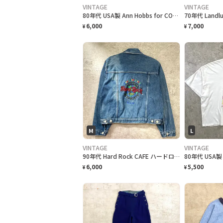
VINTAGE
VINTAGE
80年代 USA製 Ann Hobbs for CONNECTIONS 総柄ロングワンピース ドレス ペイズリー 小紋柄 ネイビー レディースM相当 古着 VINTAGE レトロ
6,000
7,000
¥
¥
M
L
VINTAGE
VINTAGE
90年代 Hard Rock CAFE ハードロックカフェ ドバイ バックロゴ 刺繍 デニムジャケット レディースM相当 キッズXL レディース 古着 90'S VINTAGE
6,000
5,500
¥
¥