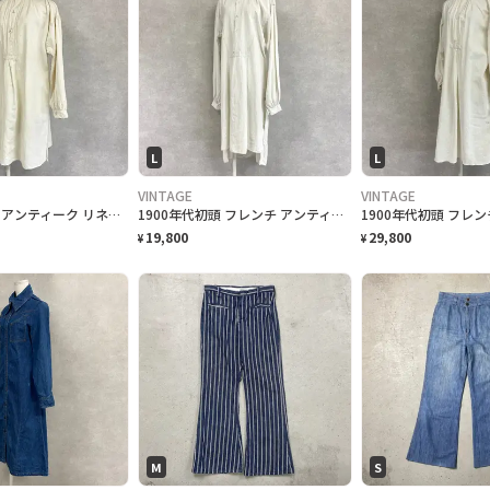
L
L
VINTAGE
VINTAGE
1900年代初頭 アンティーク リネンスモック グランパシャツ ワンピース 羊飼い レディースXL相当 メンズM−L相当 古着 VINTAGE ユーロヴィンテージ フランスアンティーク 白色
1900年代初頭 フレンチ アンティーク リネン マキシ丈 ナイトドレスワンピース レディースL相当 古着 VINTAGE ユーロヴィンテージ フランスアンティーク 白色
19,800
29,800
¥
¥
M
S