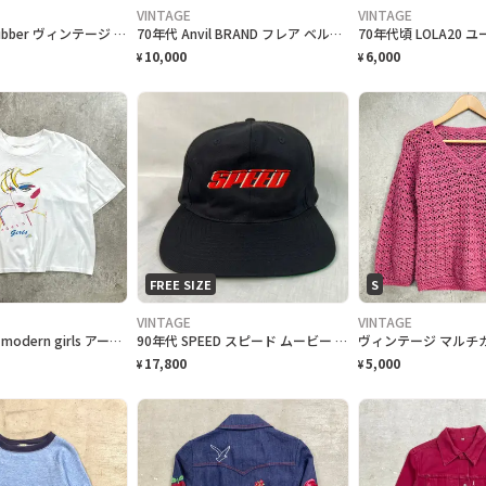
VINTAGE
VINTAGE
70年代 Landlubber ヴィンテージ デニム シャツ ワンピース レディースS相当 古着 VINTAGE レトロ
70年代 Anvil BRAND フレア ベルボトム ヒッコリーストライプ 42TALON メンズW29相当 レディース 古着 70s ヴィンテージ VINTAGE 青色
10,000
6,000
¥
¥
FREE SIZE
S
VINTAGE
VINTAGE
80年代 USA製 modern girls アート プリントTシャツ ショート丈 レディースL相当 古着 80s シングルステッチ ヴィンテージ VINTAGE 短丈 白
90年代 SPEED スピード ムービー トラッカーキャップ ロゴ刺繍 スナップバック メンズ レディース 古着 90s ヴィンテージ VINTAGE 映画 キアヌ・リーヴス アメカジ ユニセックス 黒色
17,800
5,000
¥
¥