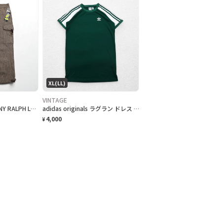
XL(LL)
VINTAGE
POLO JEANS COMPANY RALPH LAUREN 90年代 ワイド クロップド ツイード パンツ トラウザーズ M ブラウン ウール ヘリンボーン CITY TWEED 未使用品
adidas originals ラグラン ドレス ワンピース Raglan Dress Tシャツ XL グリーン トレフォイルロゴ 3ストライプ CE4963
4,000
¥