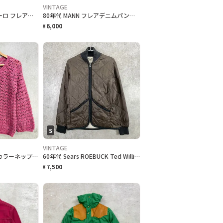
VINTAGE
70年代頃 LOLA20 ユーロ フレアデニムパンツ レディースW27相当 古着 ジーンズ ブーツカット ハイウエスト オレンジステッチ
80年代 MANN フレアデニムパンツ ブーツカット レディースW29相当 42TALON 古着 80s Y2K ヴィンテージ VINTAGE アメカジ BOOT CUT ジーンズ 紺色
6,000
¥
S
VINTAGE
ヴィンテージ マルチカラーネップ クロシェ ニットセーター レディースS～M相当 古着 VINTAGE デザインニット
60年代 Sears ROEBUCK Ted Williams キルティングジャケット メンズXS相当 レディースS相当 古着 60s VINTAGE ヴィンテージ SCOVILLジップ コーヒーブラウン
7,500
¥