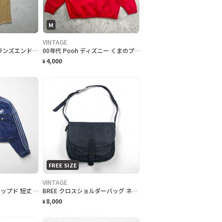
M
VINTAGE
90年代 LANDS' END ランズエンド テーパード コーデュロイパンツ 太畝 レディースW26
00年代 Pooh ディズニー くまのプーさん キャラクター刺繍 ハーーフジップ スウェットシャツ レディースM
4,000
¥
FREE SIZE
VINTAGE
adidas originals クロップド 短丈 デニムジャケット Gジャン XL インディゴ 刺繍 ワイド IP3767 トレフォイル 3ストライプス フローラル
BREE クロスショルダーバッグ ネイビー スムースレザー フラップ
8,000
¥