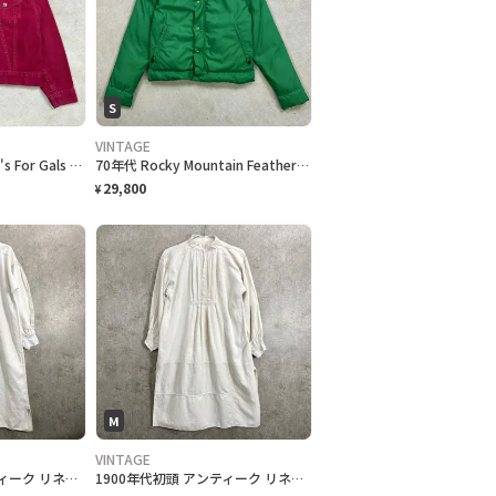
S
VINTAGE
60~70年代 BIG E Levi's For Gals リーバイス 白タブ トラッカージャケット レディースXS相当 古着 60s 70s VINTAGE ヴィンテージ アメカジ ワッペンカスタム えんじ色
70年代 Rocky Mountain Featherbed ロッキーマウンテンフェザーベッド ダウンジャケット レディースS相当 メンズXS相当 古着 70s VINTAGE ヴィンテージ レザーヨーク ライトグリーン
29,800
¥
M
VINTAGE
1900年代初頭 アンティーク リネンスモック ワンピース ナイトドレス レディースXL～相当 古着 VINTAGE コットン切り替え ユーロヴィンテージ ナイトドレス フランスアンティーク 白色
1900年代初頭 アンティーク リネンスモック ワンピース 羊飼いシャツワンピース レディースM-L相当 古着 VINTAGE ナイトドレス 襟コットン・シェルボタン ユーロヴィンテージ フランスアンティーク 白色