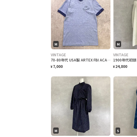
M
M
VINTAGE
VINTAGE
70-80年代 USA製 ARTEX FBI ACADEMY リンガー Tシャツ レディースM相当 メンズXS相当 キッズ ヴィンテージ VINTAGE 霜降り ライトブルー
7,000
24,800
¥
¥
M
S