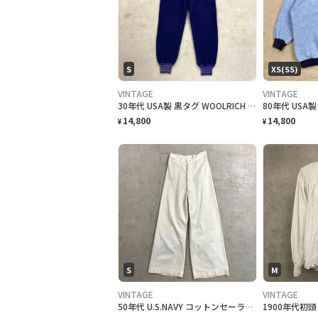
S
XS(SS)
VINTAGE
VINTAGE
30年代 USA製 黒タグ WOOLRICH ウールリッチ ウールパンツ レディースW25相当 古着 30s VINTAGE ヴィンテージ ダークネイビー 紺色
14,800
14,800
¥
¥
S
M
VINTAGE
VINTAGE
50年代 U.S.NAVY コットンセーラーパンツ レディースW25相当 古着 50s VINTAGE ヴィンテージ 巻きパンツ フレアパンツ ワイドパンツ ベルボトム 白