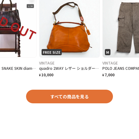
FREE SIZE
M
VINTAGE
VINTAGE
70s 男女活躍 SNAKE SKIN diamond Python 本革 美品
quadro 2WAY レザー ショルダーバッグ キャメル 日本製
10,000
7,000
¥
¥
すべての商品を見る