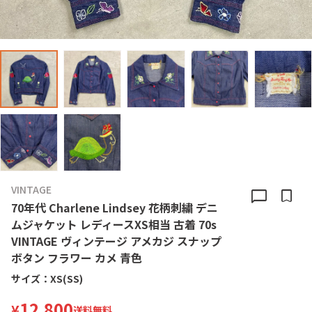
VINTAGE
chat_bubble
bookmark
70年代 Charlene Lindsey 花柄刺繍 デニ
ムジャケット レディースXS相当 古着 70s
VINTAGE ヴィンテージ アメカジ スナップ
ボタン フラワー カメ 青色
サイズ：
XS(SS)
12,800
¥
送料無料