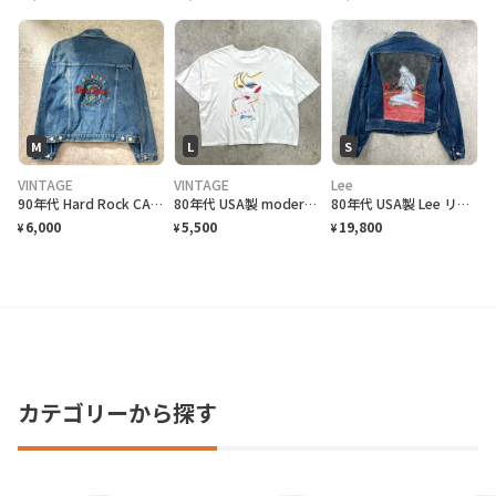
M
L
S
VINTAGE
VINTAGE
Lee
90年代 Hard Rock CAFE ハードロックカフェ ドバイ バックロゴ 刺繍 デニムジャケット レディースM相当 キッズXL レディース 古着 90'S VINTAGE
80年代 USA製 modern girls アート プリントTシャツ ショート丈 レディースL相当 古着 80s シングルステッチ ヴィンテージ VINTAGE 短丈 白
80年代 USA製 Lee リー 空山基 SEXY ROBOT セクシーロボット デニムジャケット レディースS相当 メンズXS相当 古着 80s VINTAGE ヴィンテージ アメカジ カスタムプリント 青色
6,000
5,500
19,800
¥
¥
¥
カテゴリーから探す