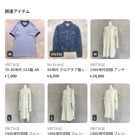
関連アイテム
M
XS(SS)
M
VINTAGE
No Brand
VINTAGE
70-80年代 USA製 ARTEX FBI ACADEMY リンガー Tシャツ レディースM相当 メンズXS相当 キッズ ヴィンテージ VINTAGE 霜降り ライトブルー
00年代 クロアチア製 Levi's ユーロリーバイス 70590-0402 デニムジャケット レディースXS相当 古着 00s ヴィンテージ VINTAGE アメカジ トラッカージャケット
1900年代初頭 アンティーク リネンスモック グランパシャツ ワンピース 羊飼い レディースXL相当 メンズM−L相当 古着 VINTAGE ユーロヴィンテージ フランスアンティーク 白色
7,000
6,500
24,800
¥
¥
¥
L
L
L
VINTAGE
VINTAGE
VINTAGE
1900年代初頭 フレンチ アンティーク リネン マキシ丈 ナイトドレスワンピース レディースL相当 古着 VINTAGE ユーロヴィンテージ フランスアンティーク 白色
1900年代初頭 フレンチ アンティーク リネンスモックシャツ 赤刺繍モノグラム グランパシャツ ワンピース 羊飼い レディースL相当 メンズM相当 古着 VINTAGE ユーロヴィンテージ フランスアンティーク 白色
1900年代初頭 フレンチ アンティーク ハンドワーク白糸刺繍 ドレススモックシャツ 刺繍モノグラム ワンピース 羊飼い レディースL相当 古着 VINTAGE ユーロヴィンテージ フランスアンティーク 白色