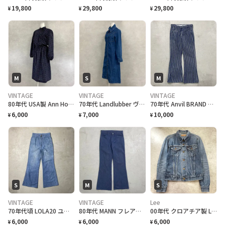
19,800
29,800
29,800
¥
¥
¥
M
S
M
VINTAGE
VINTAGE
VINTAGE
80年代 USA製 Ann Hobbs for CONNECTIONS 総柄ロングワンピース ドレス ペイズリー 小紋柄 ネイビー レディースM相当 古着 VINTAGE レトロ
70年代 Landlubber ヴィンテージ デニム シャツ ワンピース レディースS相当 古着 VINTAGE レトロ
70年代 Anvil BRAND フレア ベルボトム ヒッコリーストライプ 42TALON メンズW29相当 レディース 古着 70s ヴィンテージ VINTAGE 青色
6,000
7,000
10,000
¥
¥
¥
S
M
S
VINTAGE
VINTAGE
Lee
70年代頃 LOLA20 ユーロ フレアデニムパンツ レディースW27相当 古着 ジーンズ ブーツカット ハイウエスト オレンジステッチ
80年代 MANN フレアデニムパンツ ブーツカット レディースW29相当 42TALON 古着 80s Y2K ヴィンテージ VINTAGE アメカジ BOOT CUT ジーンズ 紺色
00年代 クロアチア製 Levi's ユーロリーバイス 70590-0402 デニムジャケット レディースS相当 古着 00s ヴィンテージ VINTAGE アメカジ トラッカージャケット
6,000
6,000
6,000
¥
¥
¥