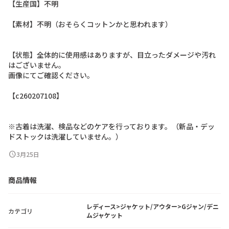
【
生
産
国
】
不
明
【
素
材
】
不
明
（
お
そ
ら
く
コ
ッ
ト
ン
か
と
思
わ
れ
ま
す
）
【
状
態
】
全
体
的
に
使
用
感
は
あ
り
ま
す
が
、
目
立
っ
た
ダ
メ
ー
ジ
や
汚
れ
は
ご
ざ
い
ま
せ
ん
。
画
像
に
て
ご
確
認
く
だ
さ
い
。
【
c
2
6
0
2
0
7
1
0
8
】
※
古
着
は
洗
濯
、
検
品
な
ど
の
ケ
ア
を
行
っ
て
お
り
ま
す
。
（
新
品
・
デ
ッ
ド
ス
ト
ッ
ク
は
洗
濯
し
て
い
ま
せ
ん
。
）
schedule
3月25日
商品情報
レディース>ジャケット/アウター>Gジャン/デニ
カテゴリ
ムジャケット