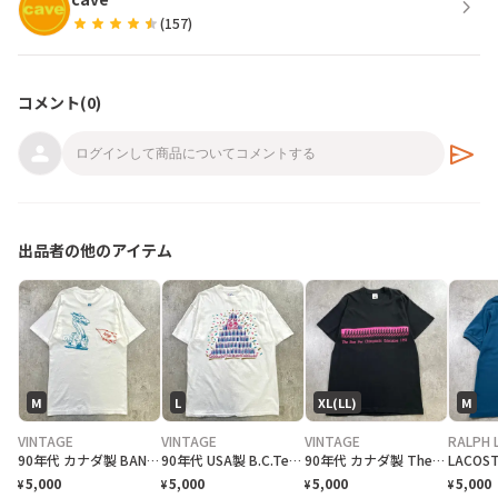
chevron_right
star
star
star
star
star
(
157
)
コメント(
0
)
send
出品者の他のアイテム
M
L
XL(LL)
M
VINTAGE
VINTAGE
VINTAGE
RALPH 
90年代 カナダ製 BAND NORWITCH ワンポイントロゴプリントTシャツ メンズM相当 古着 90s VINTAGE ヴィンテージ ドラゴン バックプリント シングルステッチ 白色
90年代 USA製 B.C.Tee celebrate アートプリントTシャツ メンズL相当 古着 90s VINTAGE ヴィンテージ カナダ BC州 100周年記念 シングルステッチ 白色
90年代 カナダ製 The Run For Chiropractic Education チャリティプリントTシャツ メンズXL 古着 1991 90s VINTAGE ヴィンテージ マラソン アドバタイジング シングルステッチ 黒色
5,000
5,000
5,000
5,000
¥
¥
¥
¥