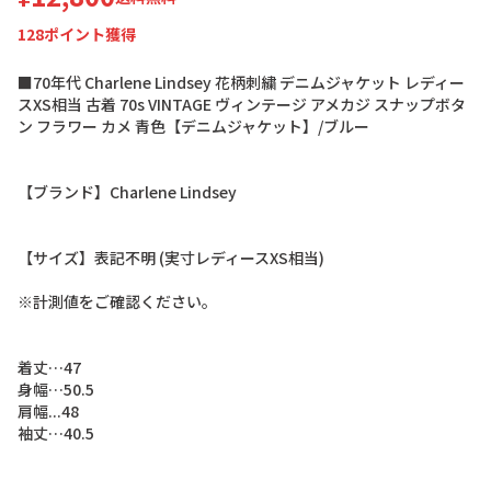
128
ポイント獲得
■
7
0
年
代
C
h
a
r
l
e
n
e
L
i
n
d
s
e
y
花
柄
刺
繍
デ
ニ
ム
ジ
ャ
ケ
ッ
ト
レ
デ
ィ
ー
ス
X
S
相
当
古
着
7
0
s
V
I
N
T
A
G
E
ヴ
ィ
ン
テ
ー
ジ
ア
メ
カ
ジ
ス
ナ
ッ
プ
ボ
タ
ン
フ
ラ
ワ
ー
カ
メ
青
色
【
デ
ニ
ム
ジ
ャ
ケ
ッ
ト
】
/
ブ
ル
ー
【
ブ
ラ
ン
ド
】
C
h
a
r
l
e
n
e
L
i
n
d
s
e
y
【
サ
イ
ズ
】
表
記
不
明
(
実
寸
レ
デ
ィ
ー
ス
X
S
相
当
)
※
計
測
値
を
ご
確
認
く
だ
さ
い
。
着
丈
…
4
7
身
幅
…
5
0
.
5
肩
幅
.
.
.
4
8
袖
丈
…
4
0
.
5