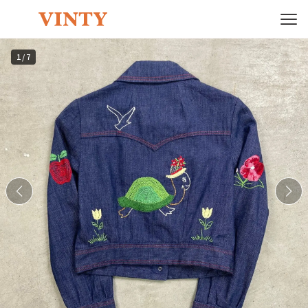
1
/
7