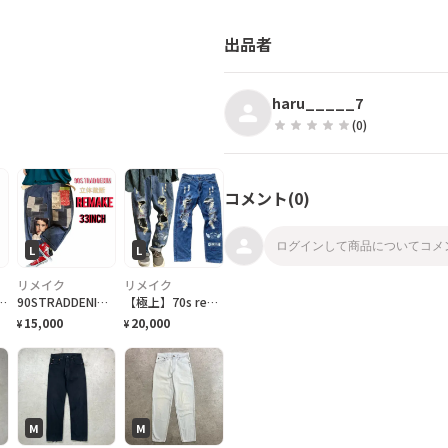
出品者
haru_____7
star
star
star
star
star
(
0
)
コメント(
0
)
L
L
リメイク
リメイク
ジング 1947 501® ジーンズ オーガニック "リジッド"
90STRADDENIM 立体裁断 REMAKE 33INCH パッチアートガール
【極上】70s remake グランジデニム極希少CJ sczzip 32インチ
15,000
20,000
¥
¥
M
M