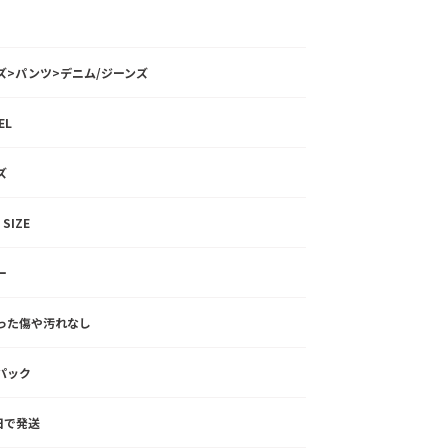
ズ>パンツ>デニム/ジーンズ
EL
ズ
 SIZE
ー
った傷や汚れなし
パック
3日で発送