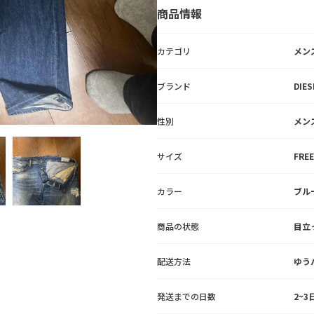
商品情報
カテゴリ
メン
ブランド
DIES
性別
メン
サイズ
FREE
カラー
ブル
商品の状態
目立
配送方法
ゆう
発送までの日数
2~