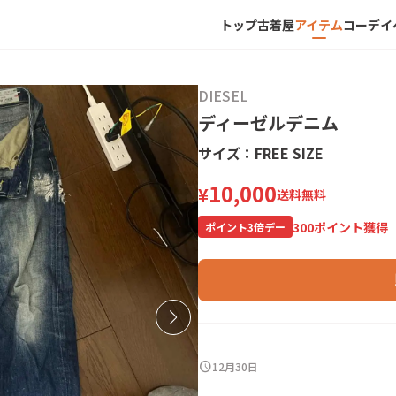
トップ
古着屋
アイテム
コーデ
イ
DIESEL
ディーゼルデニム
サイズ：
FREE SIZE
10,000
¥
送料無料
300
ポイント獲得
ポイント
3
倍デー
schedule
12月30日