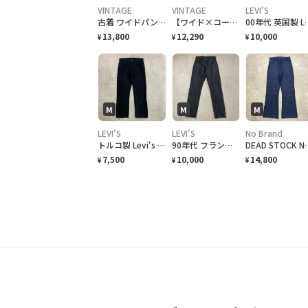
VINTAGE
VINTAGE
LEVI'S
古着 ワイドパンツ デニムパンツ デニム イージーパンツ 青 ブルー
【ワイド×コーデュロイが最高】ワイドデニムパンツ アメカジ シティーボーイ y2k
00年代 英国製 Levi's ユーロリーバイス 501 ブラックデニムパンツ
13,800
12,290
10,000
¥
¥
¥
M
M
M
LEVI'S
LEVI'S
No Brand
トルコ製 Levi's ユーロリーバイス 501 ブラックデニムパンツ メンズW32相当 古着 アメカジ ジーンズ 黒
90年代 フランス製 Levi's ユーロリーバイス 501 ブラックデニムパンツ ストレート メンズW29 レディース 古着 90s 1996 ビンテージ ヴィンテージ フェードブラック 黒 後染め
DEAD STOCK NOS 88年納品 U.S.NAVY 米軍実品 デニムセーラーパンツ メン
7,500
10,000
14,800
¥
¥
¥