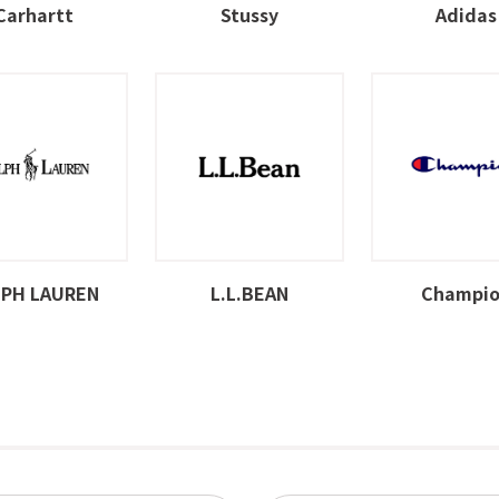
Carhartt
Stussy
Adidas
LPH LAUREN
L.L.BEAN
Champi