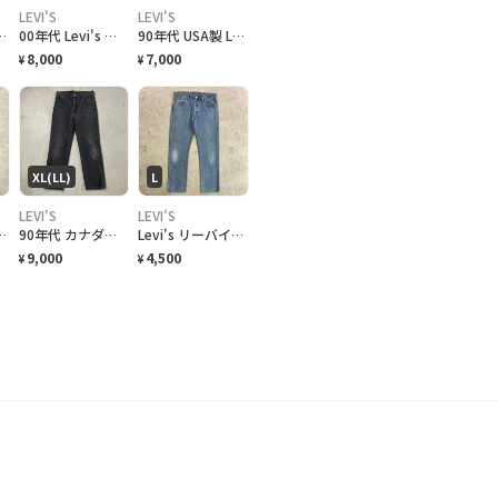
LEVI'S
LEVI'S
 ストレート メンズW29 古着 00s ヴィンテージ VINTAGE 後染め UK製 ブラック 黒色
00年代 Levi's ユーロリーバイス 501 ブラック デニムパンツ メンズW32 古着 00s ヴィンテージ VINTAGE Y2K ジーンズ ブラック 黒
90年代 USA製 Levi's リーバイス 550 テーパード ワイドデニムパンツ メンズW32 古着 90s ヴィンテージ VINTAGE アメカジ アイスブルー
8,000
7,000
¥
¥
XL(LL)
L
LEVI'S
LEVI'S
ズW32 古着 80年代 80s VINTAGE ヴィンテージ フレアパンツ ベルボトム デッドストック ダークネイビー 紺色
90年代 カナダ製 Levi's リーバイス 516 ブラックデニムパンツ ストレート メンズW36 古着 90s ヴィンテージ VINTAGE 後染め グレーデニム フェードブラック 黒
Levi's リーバイス 501 ストレート デニムパンツ メンズW33相当 古着 アメカジ 青色
9,000
4,500
¥
¥