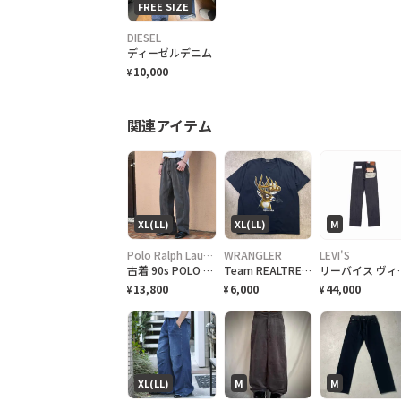
FREE SIZE
DIESEL
ディーゼルデニム
10,000
¥
関連アイテム
XL(LL)
XL(LL)
M
Polo Ralph Lauren
WRANGLER
LEVI'S
古着 90s POLO RALPH LAUREN 先染め ブラックデニム デニム
Team REALTREE 鹿 シカ アニマルプリントTシャツ メンズXL 古着 月 ムーン リアルツリー 黒色
リーバイス ヴィンテージ クロー
13,800
6,000
44,000
¥
¥
¥
XL(LL)
M
M