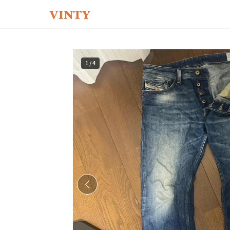
1
/
4