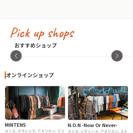
Pick up shops
古着屋no pain no gain(ノーペインノーゲ
イン)
cav
おすすめショップ
東京都・渋谷区
オンラ
オンラインショップ
MINTENS
N.O.N -Now Or Never-
メンズ, クラシック, アメリカン, ミリ
メンズ, レディース, アメリカン, スト