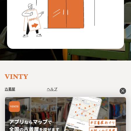
古着屋
ヘルプ
close
アイテム
利用規約
コーデ
プライバシーポリシー
イベント
特定商取引法に基づく表記
ブログ
運営会社