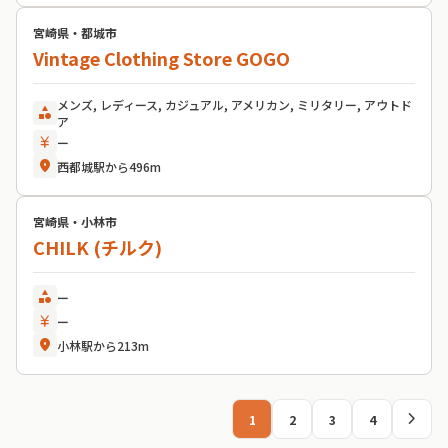
宮崎県・都城市
Vintage Clothing Store GOGO
メンズ, レディース, カジュアル, アメリカン, ミリタリー, アウトド
category
ア
currency_yen
ー
location_on
西都城駅から496m
宮崎県・小林市
CHILK (チルク)
category
ー
currency_yen
ー
location_on
小林駅から213m
chevron_right
1
2
3
4