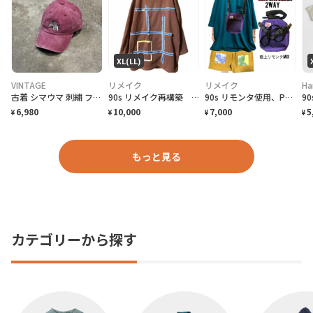
XL(LL)
VINTAGE
リメイク
リメイク
Ha
古着 シマウマ 刺繍 フェード 6パネル ベースボールキャップ 帽子 キャップ
90s リメイク再構築 ゆるだぼ リストスリーブ ギャラクシーアートスウェット
90s リモンタ使用、PUフェードベルト、化繊テックコードベルトミニショルダー
6,980
10,000
7,000
5
¥
¥
¥
¥
もっと見る
カテゴリーから探す