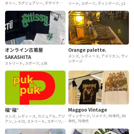
タリー, ラグジュアリー, デザイナー,
リート, スポーツ, ヴィンテージ, y2k,
アウトドア, ヴィンテージ, 90年代,
90年代, 80年代
80年代, 70年代, 60年代, 50年代, 40
年代
Orange palette.
オンライン古着屋
メンズ, レディース, アメリカン, ヴィ
SAKASHITA
ンテージ
ストリート, スポーツ, y2k
Maggoo Vintage
福°福°
ヴィンテージ, リメイク, 90年代, 80
メンズ, レディース, カジュアル, アジ
年代, 70年代
アン, レトロ, ストリート, スポーツ,
ヴィンテージ, y2k, 90年代