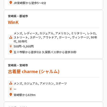
location_on
JR宮崎駅から徒歩5〜6分
宮崎県・都城市
WinK
メンズ, レディース, カジュアル, アメリカン, ミリタリー, レトロ,
category
ストリート, スポーツ, アウトドア, ガーリー, ヴィンテージ, 90年
代, 80年代
currency_yen
500円~9,000円
location_on
五十市駅から徒歩5分 久保原バス停から徒歩30秒
宮崎県・宮崎市
古着屋 charme (シャルム)
category
メンズ, カジュアル, アメリカン, スポーツ
currency_yen
ー
location_on
宮崎駅から639m