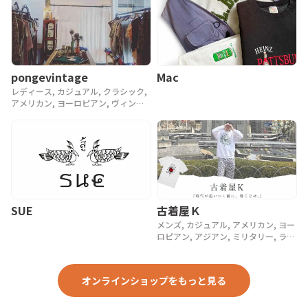
pongevintage
Mac
レディース, カジュアル, クラシック,
アメリカン, ヨーロピアン, ヴィンテ
ージ, 90年代, 80年代, アンティーク
SUE
古着屋Ｋ
メンズ, カジュアル, アメリカン, ヨー
ロピアン, アジアン, ミリタリー, ラグ
ジュアリー, ストリート, スポーツ, ア
ウトドア, ヴィンテージ, y2k, 90年代,
80年代, 70年代
オンラインショップをもっと見る