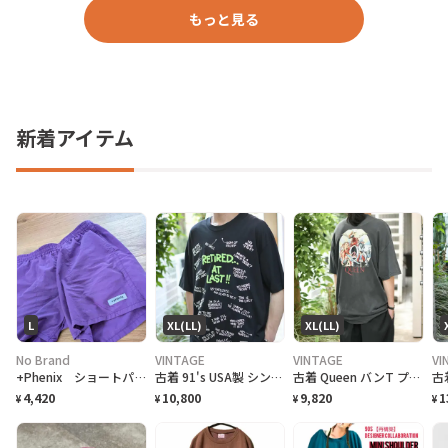
もっと見る
新着アイテム
L
XL(LL)
XL(LL)
No Brand
VINTAGE
VINTAGE
VI
+Phenix ショートパンツ
古着 91's USA製 シングルステッチ 退職記念 Tシャツ プリントTシャツ
古着 Queen バンT プリントTシャツ Tシャツ 半袖Tシャフェード
4,420
10,800
9,820
1
¥
¥
¥
¥