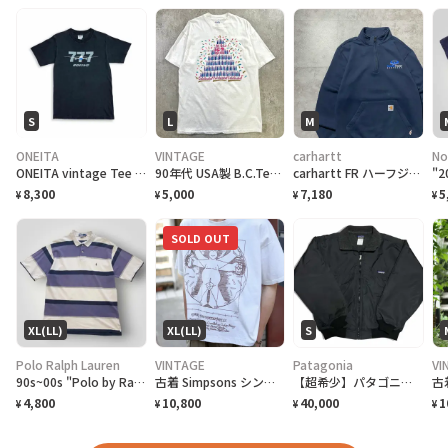
S
L
M
ONEITA
VINTAGE
carhartt
No
ONEITA vintage Tee シングルステッチ Tシャツ BOEING ボーイング
90年代 USA製 B.C.Tee celebrate アートプリントTシャツ メンズL相当 古着 90s VINTAGE ヴィンテージ カナダ BC州 100周年記念 シングルステッチ 白色
carhartt FR ハーフジップ 刺繍企業ロゴ ネイビー スウェット
8,300
5,000
7,180
5
¥
¥
¥
¥
SOLD OUT
XL(LL)
XL(LL)
S
Polo Ralph Lauren
VINTAGE
Patagonia
VI
90s~00s "Polo by Ralph Lauren" S/S Border Polo Shirt ラルフローレン ボーダー ポロシャツ [XL]
古着 Simpsons シンプソン ウィトルウィウス的人体図 Tシャツ
【超希少】パタゴニアシェルドシンチラブラック28131EF4Synchilla
4,800
10,800
40,000
1
¥
¥
¥
¥