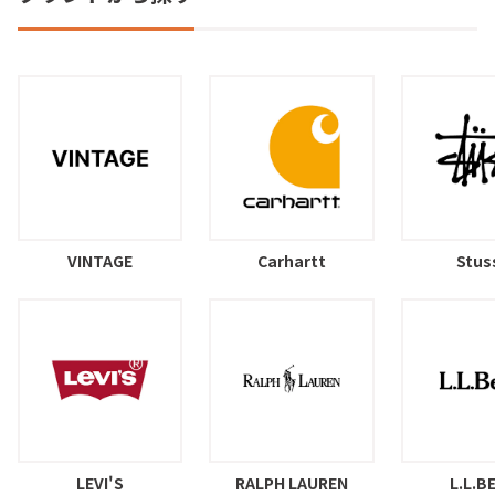
VINTAGE
Carhartt
Stus
LEVI'S
RALPH LAUREN
L.L.B