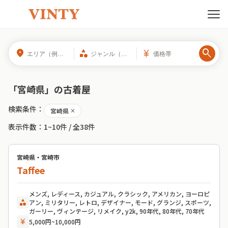
search
location_on
category
currency_yen
「
宮崎県
」の
古着屋
検索条件：
宮崎県
close
表示件数：
1~10件
/ 全
38
件
宮崎県・宮崎市
Taffee
メンズ, レディース, カジュアル, クラシック, アメリカン, ヨーロピ
category
アン, ミリタリー, レトロ, デザイナー, モード, グランジ, スポーツ,
ガーリー, ヴィンテージ, リメイク, y2k, 90年代, 80年代, 70年代
currency_yen
5,000円~10,000円