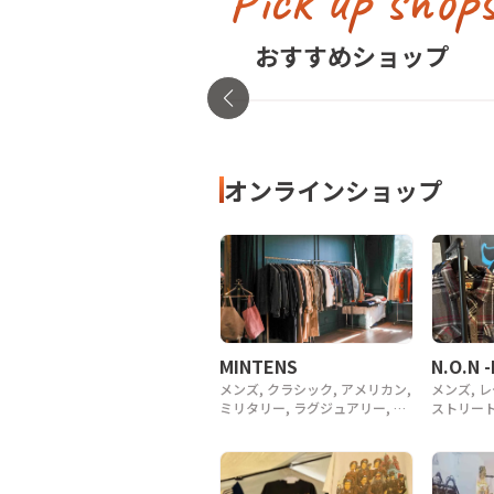
Pick up shop
古着屋no pain no gain(
イン)
おすすめショップ
東京都・渋谷区
オンラインショップ
MINTENS
N.O.N 
メンズ, クラシック, アメリカン,
メンズ, 
ミリタリー, ラグジュアリー, デ
ストリート
ザイナー, アウトドア, ヴィンテ
ージ, y2k
ージ, 90年代, 80年代, 70年代,
60年代, 50年代, 40年代