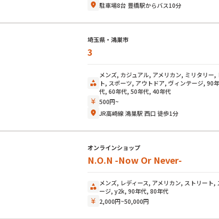
location_on
駐車場8台 豊橋駅からバス10分
埼玉県・鴻巣市
3
メンズ, カジュアル, アメリカン, ミリタリー,
category
ト, スポーツ, アウトドア, ヴィンテージ, 90年代
代, 60年代, 50年代, 40年代
currency_yen
500円~
location_on
JR高崎線 鴻巣駅 西口 徒歩1分
オンラインショップ
N.O.N -Now Or Never-
メンズ, レディース, アメリカン, ストリート,
category
ージ, y2k, 90年代, 80年代
currency_yen
2,000円~50,000円