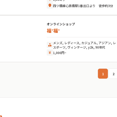
location_on
四ツ橋線心斎橋駅1番出口より 徒歩約3分
オンラインショップ
福°福°
メンズ, レディース, カジュアル, アジアン, レ
category
スポーツ, ヴィンテージ, y2k, 90年代
currency_yen
1,000円~
1
2