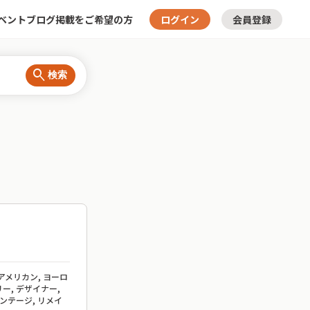
ベント
ブログ
掲載をご希望の方
ログイン
会員登録
search
検索
 アメリカン, ヨーロ
ー, デザイナー,
ィンテージ, リメイ