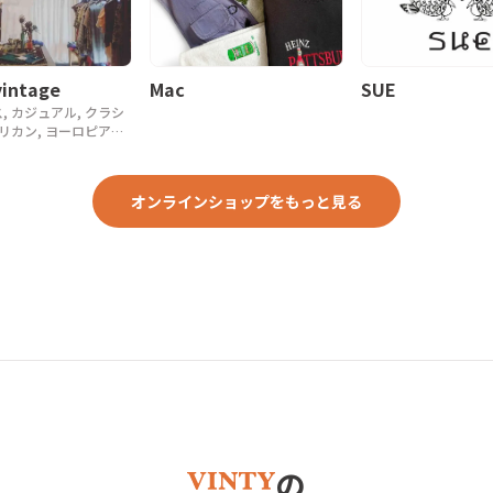
intage
Mac
SUE
, カジュアル, クラシ
メリカン, ヨーロピアン,
, 90年代, 80年代,
ーク
オンラインショップをもっと見る
の