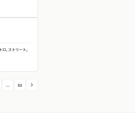
トロ, ストリート,
chevron_right
...
53