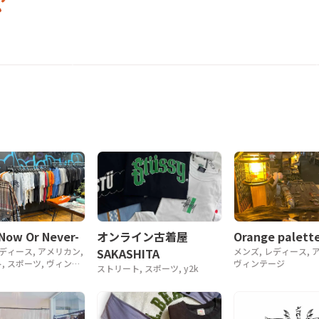
s
ノーペインノーゲ
cave古着屋
オンラインショップ
Orange palette
-Now Or Never-
オンライン古着屋
メンズ, レディース, 
レディース, アメリカン,
SAKASHITA
ヴィンテージ
, スポーツ, ヴィンテ
ストリート, スポーツ, y2k
, 90年代, 80年代