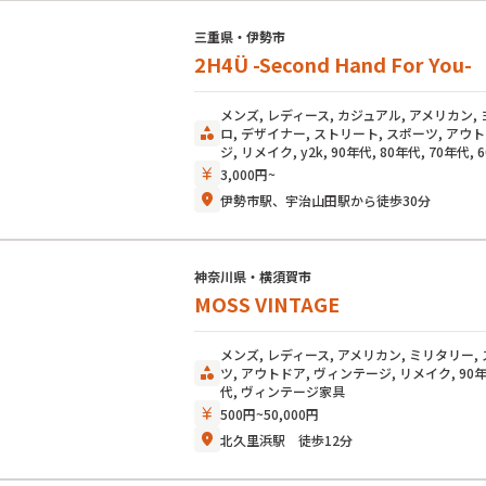
三重県・伊勢市
2H4Ü -Second Hand For You-
メンズ, レディース, カジュアル, アメリカン,
category
ロ, デザイナー, ストリート, スポーツ, アウ
ジ, リメイク, y2k, 90年代, 80年代, 70年代, 
currency_yen
3,000円~
location_on
伊勢市駅、宇治山田駅から徒歩30分
神奈川県・横須賀市
MOSS VINTAGE
メンズ, レディース, アメリカン, ミリタリー,
category
ツ, アウトドア, ヴィンテージ, リメイク, 90年代
代, ヴィンテージ家具
currency_yen
500円~50,000円
location_on
北久里浜駅 徒歩12分