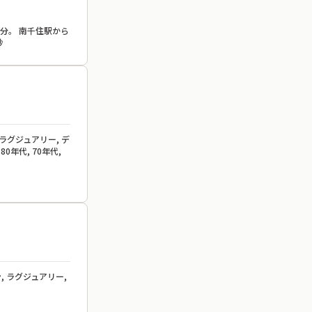
分。 南千住駅から
秒
 ラグジュアリー, デ
80年代, 70年代,
, ラグジュアリー,