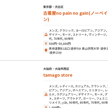
東京都・渋谷区
古着屋no pain no gain(ノー
ン)
メンズ, クラシック, ヨーロピアン, アジアン,
category
ザイナー, モード, ストリート, ヴィンテージ, y2
代, 70年代, 60年代
currency_yen
500円~50,000円
表参道駅B1出口:徒歩5分 青山学院大学 
location_on
:徒歩15分
大阪府・大阪市西区
tamago store
メンズ, レディース, カジュアル, クラシック,
ピアン, アジアン, ボヘミアン, ミリタリー, 
category
ルド, ラグジュアリー, デザイナー, モード, 
ト, スポーツ, アウトドア, ガーリー, フェミニ
リメイク, y2k, 90年代, 80年代, 70年代, 60
currency_yen
1,000円~