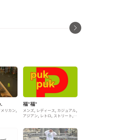
チャッペルル
pigsty ア
大阪府・中央区
大阪府・中央区
.
福°福°
アメリカン,
メンズ, レディース, カジュアル,
アジアン, レトロ, ストリート,
スポーツ, ヴィンテージ, y2k, 90
年代