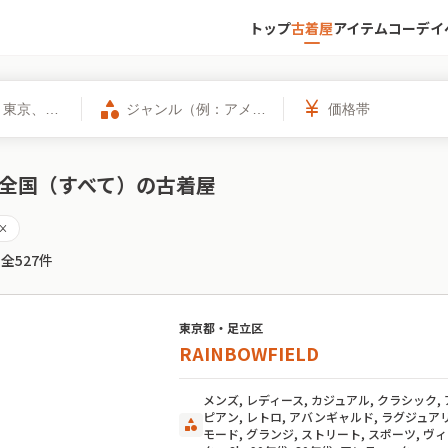
トップ
古着屋
アイテム
コーデ
イ
category
currency_yen
全国（すべて）の古着屋
lose
 全
527
件
東京都・足立区
RAINBOWFIELD
メンズ, レディース, カジュアル, クラシック,
ピアン, レトロ, アバンギャルド, ラグジュアリ
category
モード, グランジ, ストリート, スポーツ, ヴ