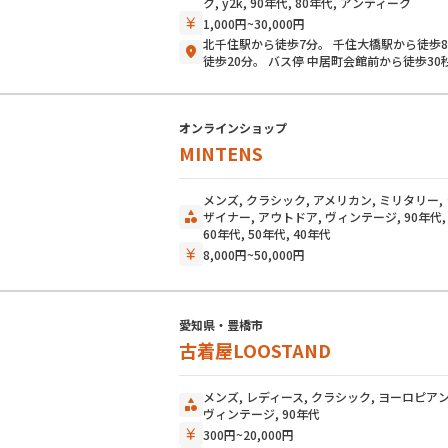
ク, y2k, 90年代, 80年代, アンティーク
currency_yen
1,000円~30,000円
北千住駅から徒歩7分。 千住大橋駅から徒歩8
location_on
徒歩20分。 バス停 中居町会館前から徒歩30
オンラインショップ
MINTENS
メンズ, クラシック, アメリカン, ミリタリー,
category
ザイナー, アウトドア, ヴィンテージ, 90年代, 
60年代, 50年代, 40年代
currency_yen
8,000円~50,000円
愛知県・豊橋市
古着屋LOOSTAND
メンズ, レディース, クラシック, ヨーロピアン
category
ヴィンテージ, 90年代
currency_yen
300円~20,000円