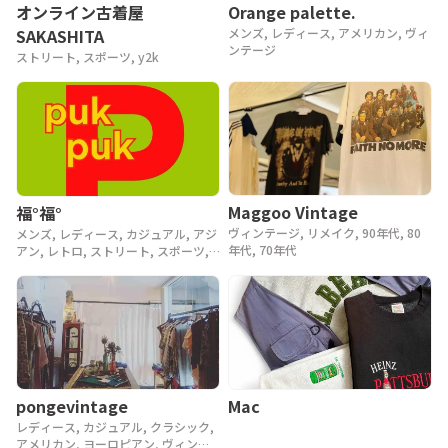
Orange palette.
オンライン古着屋
メンズ, レディース, アメリカン, ヴィ
SAKASHITA
ンテージ
ストリート, スポーツ, y2k
Maggoo Vintage
福°福°
ヴィンテージ, リメイク, 90年代, 80
メンズ, レディース, カジュアル, アジ
年代, 70年代
アン, レトロ, ストリート, スポーツ,
ヴィンテージ, y2k, 90年代
pongevintage
Mac
レディース, カジュアル, クラシック,
アメリカン, ヨーロピアン, ヴィンテ