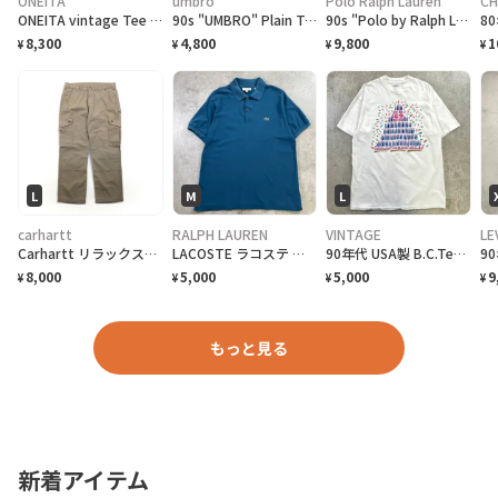
ONEITA
umbro
Polo Ralph Lauren
CH
ONEITA vintage Tee シングルステッチ Tシャツ BOEING ボーイング
90s "UMBRO" Plain T-Shirt アンブロ 無地Tシャツ [S]
90s "Polo by Ralph Lauren" Reversible Hoodie Jacket ポロ ラルフローレン リバーシブル ジャケット[XL]
8,300
4,800
9,800
1
¥
¥
¥
¥
L
M
L
carhartt
RALPH LAUREN
VINTAGE
LE
Carhartt リラックスフィット リップストップ ダブルニー ワーク カーゴパンツ L ベージュ COTTON RIPSTOP RELAXED FIT DOUBLE-FRONT CARGO WORK PANT B342 DES
LACOSTE ラコステ 半袖ポロシャツ 無地 メンズM相当 古着 CLASSIC FIT ワンポイントロゴ刺繍 青色 ディープブルー
90年代 USA製 B.C.Tee celebrate アートプリントTシャツ メンズL相当 古着 90s VINTAGE ヴィンテージ カナダ BC州 100周年記念 シングルステッチ 白色
8,000
5,000
5,000
9
¥
¥
¥
¥
もっと見る
新着アイテム