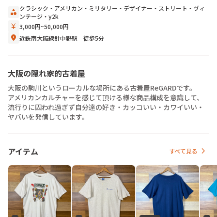
クラシック
・
アメリカン
・
ミリタリー
・
デザイナー
・
ストリート
・
ヴィ
category
ンテージ
・
y2k
currency_yen
3,000円~50,000円
location_on
近鉄南大阪線針中野駅 徒歩5分
大阪の隠れ家的古着屋
大阪の駒川というローカルな場所にある古着屋ReGARDです。

アメリカンカルチャーを感じて頂ける様な商品構成を意識して、
流行りに囚われ過ぎず自分達の好き・カッコいい・カワイいい・
ヤバいを発信しています。
chevron_right
アイテム
すべて見る