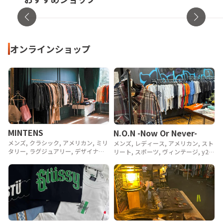
東京都・渋谷区
オンラ
オンラインショップ
MINTENS
N.O.N -Now Or Never-
メンズ, クラシック, アメリカン, ミリ
メンズ, レディース, アメリカン, スト
タリー, ラグジュアリー, デザイナー,
リート, スポーツ, ヴィンテージ, y2k,
アウトドア, ヴィンテージ, 90年代,
90年代, 80年代
80年代, 70年代, 60年代, 50年代, 40
年代