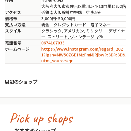
住所
〒546-0043
大阪府大阪市東住吉区駒川5-4-13門馬ビル2階
アクセス
近鉄南大阪線針中野駅 徒歩5分
価格帯
3,000円~50,000円
支払い方法
現金 クレジットカード 電子マネー
スタイル
クラシック, アメリカン, ミリタリー, デザイナ
ー, ストリート, ヴィンテージ, y2k
電話番号
0674107033
ホームページ
https://www.instagram.com/regard_202
1?igsh=MW50ZGE1MzFmMjRjbw%3D%3D&
utm_source=qr
みんなの古着屋 エブリワン
周辺のショップ
大阪府・大阪市東住吉区
Pick up shops
古着屋no pain no gain(ノーペインノーゲ
イン)
cav
おすすめショップ