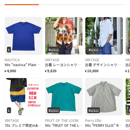
L
XL(LL)
XL(LL)
NAUTICA
VINTAGE
VINTAGE
VI
90s "nautica" Plain T-Shirt ノーティカ 無地Tシャツ [L]
古着 レーヨンシャツ アロハシャツ 夕日 半袖シャツ オープンカラーシャツ
古着 デザインシャツ ニットシャツ 半袖シャツ ホワイト 白 シャツ
4,800
9,820
10,800
1
¥
¥
¥
¥
L
XL(LL)
XL(LL)
VINTAGE
FRUIT OF THE LOOM
Perry Ellis
VI
70s プレミア限定m&m特注 レザータグ、大人 スイッチ ハーフパンツ w34
90s "FRUIT OF THE LOOM BEST" Plain T-Shirt フルーツオブザルーム無地Tシャツ [XL]
90s "PERRY ELLIS" Rayon/Polyester S/S Check Shirt ペリーエリス レーヨン ポリチェックシャツ [XL]