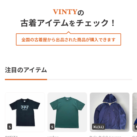
の
古着アイテム
チェック！
を
全国の古着屋から出品された商品が購入できます
注目のアイテム
S
S
XL(LL)