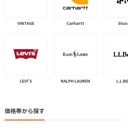
VINTAGE
Carhartt
Stus
LEVI'S
RALPH LAUREN
L.L.B
価格帯から探す