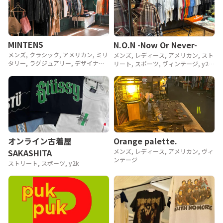
MINTENS
N.O.N -Now Or Never-
メンズ, クラシック, アメリカン, ミリ
メンズ, レディース, アメリカン, スト
タリー, ラグジュアリー, デザイナー,
リート, スポーツ, ヴィンテージ, y2k,
アウトドア, ヴィンテージ, 90年代,
90年代, 80年代
80年代, 70年代, 60年代, 50年代, 40
年代
Orange palette.
オンライン古着屋
メンズ, レディース, アメリカン, ヴィ
SAKASHITA
ンテージ
ストリート, スポーツ, y2k