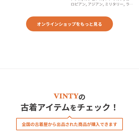
ロピアン, アジアン, ミリタリー, ラグ
ジュアリー, ストリート, スポーツ, ア
ウトドア, ヴィンテージ, y2k, 90年代,
80年代, 70年代
オンラインショップをもっと見る
の
古着アイテム
チェック！
を
全国の古着屋から出品された商品が購入できます