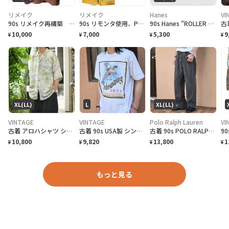
リメイク
リメイク
Hanes
VI
90s リメイク再構築 ゆるだぼ リストスリーブ ギャラクシーアートスウェット
90s リモンタ使用、PUフェードベルト、化繊テックコードベルトミニショルダー
90s Hanes "ROLLER FROG LIFEFORMS International" T-Shirt ライフフォームズ ローラーフロッグ Tシャツ [XL]
10,000
7,000
5,300
9
¥
¥
¥
¥
XL(LL)
L
XL(LL)
VINTAGE
VINTAGE
Polo Ralph Lauren
VI
古着 アロハシャツ シルクシャツ レーヨンシャツ 柄シャツ 総柄シャツ
古着 90s USA製 シングルステッチ ビール プロモーション Tシャツ
古着 90s POLO RALPH LAUREN 先染め ブラックデニム デニム
10,800
9,820
13,800
1
¥
¥
¥
¥
もっと見る