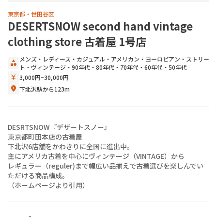
東京都・世田谷区
DESERTSNOW second hand vintage
clothing store 古着屋 1号店
メンズ
・
レディース
・
カジュアル
・
アメリカン
・
ヨーロピアン
・
ストリー
category
ト
・
ヴィンテージ
・
90年代
・
80年代
・
70年代
・
60年代
・
50年代
currency_yen
3,000円~30,000円
location_on
下北沢駅から123m
DESRTSNOW『デザートスノー』

東京都町田本店の古着屋

下北沢6店舗をかわきりに全国に進出中。

主にアメリカ古着を中心にヴィンテージ（VINTAGE）から

レギュラー（reguler)まで幅広い品揃えで古着選びを楽しんでい
ただける商品構成。

（ホームページより引用）