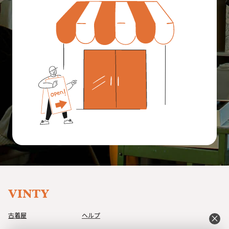
古着屋
ヘルプ
close