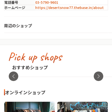
電話番号
03-5790-9601
ホームページ
https://desertsnow77.thebase.in/about
HULAHOOP
周辺のショップ
東京都・世田谷区
Pick up shops
古着屋no pain no gain(ノーペインノーゲ
イン)
cav
おすすめショップ
東京都・渋谷区
オンラ
オンラインショップ