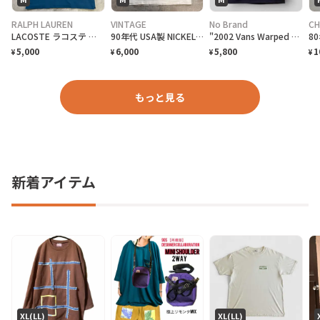
RALPH LAUREN
VINTAGE
No Brand
CH
LACOSTE ラコステ 半袖ポロシャツ 無地 メンズM相当 古着 CLASSIC FIT ワンポイントロゴ刺繍 青色 ディープブルー
90年代 USA製 NICKELODEO KID'S CHOICE AWARDS リンガーTシャツ メンズM 古着 1997 90s VINTAGE ヴィンテージ ニコロデオン キッズチョイスアワード バックプリント 裾シングルステッチ 白色
"2002 Vans Warped Tour" T-Shirt バンズ ワープドツアーTシャツ [M]
5,000
6,000
5,800
1
¥
¥
¥
¥
もっと見る
新着アイテム
XL(LL)
XL(LL)