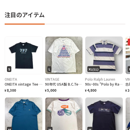
注目のアイテム
S
L
XL(LL)
ONEITA
VINTAGE
Polo Ralph Lauren
VI
ONEITA vintage Tee シングルステッチ Tシャツ BOEING ボーイング
90年代 USA製 B.C.Tee celebrate アートプリントTシャツ メンズL相当 古着 90s VINTAGE ヴィンテージ カナダ BC州 100周年記念 シングルステッチ 白色
90s~00s "Polo by Ralph Lauren" S/S Border Polo Shirt ラルフローレン ボーダー ポロシャツ [XL]
8,300
5,000
4,800
1
¥
¥
¥
¥
M
M
M