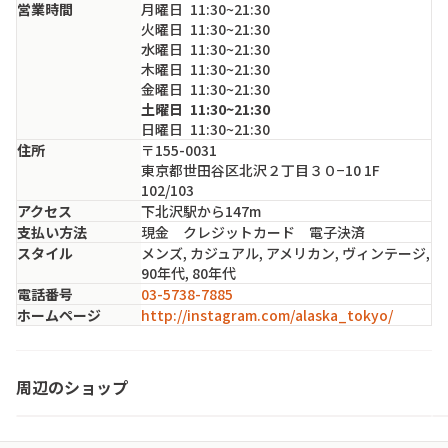
営業時間
月
曜日
11:30~21:30
火
曜日
11:30~21:30
水
曜日
11:30~21:30
木
曜日
11:30~21:30
金
曜日
11:30~21:30
土
曜日
11:30~21:30
日
曜日
11:30~21:30
住所
〒155-0031
東京都世田谷区北沢２丁目３０−10 1F
102/103
アクセス
下北沢駅から147m
支払い方法
現金 クレジットカード 電子決済
スタイル
メンズ, カジュアル, アメリカン, ヴィンテージ,
90年代, 80年代
電話番号
03-5738-7885
ホームページ
http://instagram.com/alaska_tokyo/
Ａ room
周辺のショップ
東京都・世田谷区