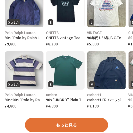
XL(LL)
S
L
Polo Ralph Lauren
ONEITA
VINTAGE
CH
90s "Polo by Ralph Lauren" Reversible Hoodie Jacket ポロ ラルフローレン リバーシブル ジャケット[XL]
ONEITA vintage Tee シングルステッチ Tシャツ BOEING ボーイング
90年代 USA製 B.C.Tee celebrate アートプリントTシャツ メンズL相当 古着 90s VINTAGE ヴィンテージ カナダ BC州 100周年記念 シングルステッチ 白色
9,800
8,300
5,000
1
¥
¥
¥
¥
XL(LL)
S
M
Polo Ralph Lauren
umbro
carhartt
VI
90s~00s "Polo by Ralph Lauren" S/S Border Polo Shirt ラルフローレン ボーダー ポロシャツ [XL]
90s "UMBRO" Plain T-Shirt アンブロ 無地Tシャツ [S]
carhartt FR ハーフジップ 刺繍企業ロゴ ネイビー スウェット
4,800
4,800
7,180
6
¥
¥
¥
¥
もっと見る