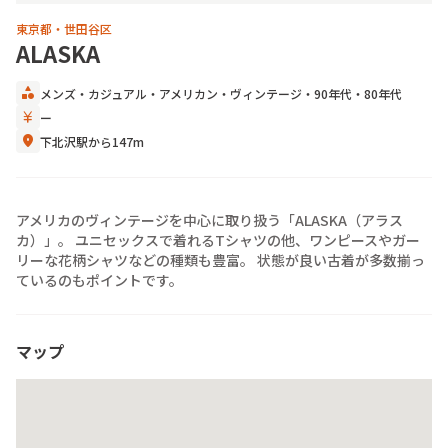
東京都・世田谷区
ALASKA
category
メンズ
・
カジュアル
・
アメリカン
・
ヴィンテージ
・
90年代
・
80年代
currency_yen
ー
location_on
下北沢駅から147m
アメリカのヴィンテージを中心に取り扱う「ALASKA（アラス
カ）」。 ユニセックスで着れるTシャツの他、ワンピースやガー
リーな花柄シャツなどの種類も豊富。 状態が良い古着が多数揃っ
ているのもポイントです。
マップ