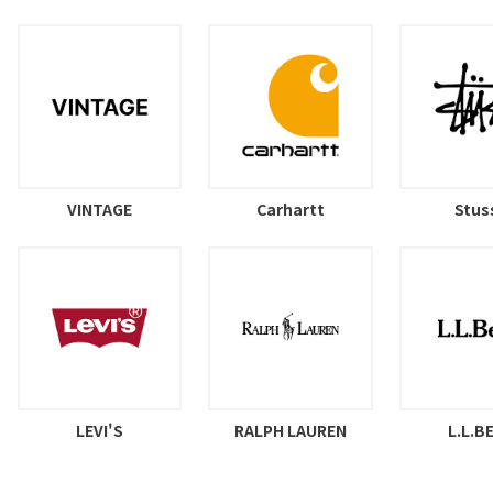
VINTAGE
Carhartt
Stus
LEVI'S
RALPH LAUREN
L.L.B