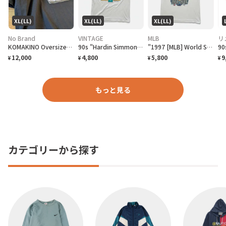
XL(LL)
XL(LL)
XL(LL)
No Brand
VINTAGE
MLB
リ
KOMAKINO Oversized T-Shirt
90s "Hardin Simmons University Cowboy Baseball" T-Shirt ハーディン シモンズ大学 カウボーイズベースボール Tシャツ [XL]
"1997 [MLB] World Series Cleveland Indians vs Florida Marlins" T-Shirt [XL]
12,000
4,800
5,800
9
¥
¥
¥
¥
もっと見る
カテゴリーから探す