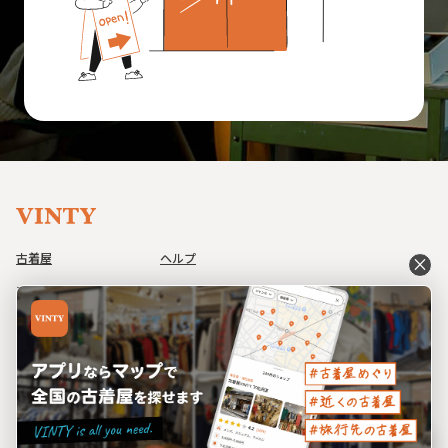
古着屋
ヘルプ
close
アイテム
利用規約
コーデ
プライバシーポリシー
イベント
特定商取引法に基づく表記
ブログ
運営会社
bookmark