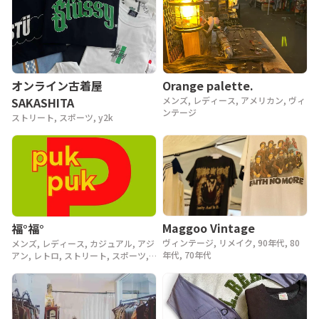
年代
Orange palette.
オンライン古着屋
メンズ, レディース, アメリカン, ヴィ
SAKASHITA
ンテージ
ストリート, スポーツ, y2k
Maggoo Vintage
福°福°
ヴィンテージ, リメイク, 90年代, 80
メンズ, レディース, カジュアル, アジ
年代, 70年代
アン, レトロ, ストリート, スポーツ,
ヴィンテージ, y2k, 90年代