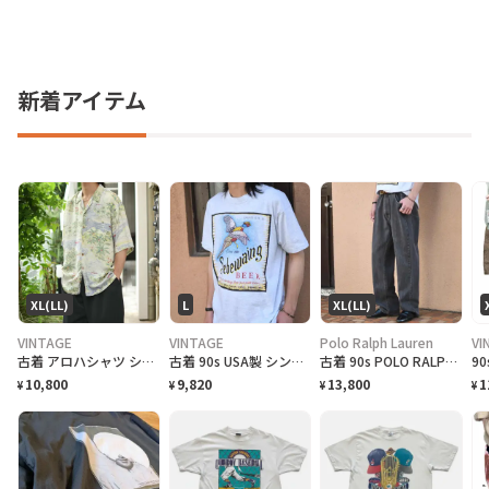
新着アイテム
XL(LL)
L
XL(LL)
VINTAGE
VINTAGE
Polo Ralph Lauren
VI
古着 アロハシャツ シルクシャツ レーヨンシャツ 柄シャツ 総柄シャツ
古着 90s USA製 シングルステッチ ビール プロモーション Tシャツ
古着 90s POLO RALPH LAUREN 先染め ブラックデニム デニム
10,800
9,820
13,800
1
¥
¥
¥
¥