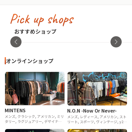
Pick up shops
古着屋no pain no gain(ノーペインノーゲ
イン)
cav
おすすめショップ
東京都・渋谷区
オンラ
オンラインショップ
MINTENS
N.O.N -Now Or Never-
メンズ, クラシック, アメリカン, ミリ
メンズ, レディース, アメリカン, スト
タリー, ラグジュアリー, デザイナー,
リート, スポーツ, ヴィンテージ, y2k,
アウトドア, ヴィンテージ, 90年代,
90年代, 80年代
80年代, 70年代, 60年代, 50年代, 40