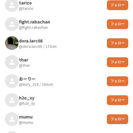
tarizo
フォロー
@
tarizo
fight.rabachan
フォロー
@
fight.rabachan
dora.larc08
フォロー
@
dora.larc08
/
173
cm
thar
フォロー
@
thar
おーりー
フォロー
@
0ury_318
/
165
cm
h2o_xy
フォロー
@
h2o_xy
mumu
フォロー
@
mumu