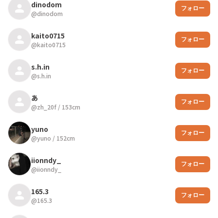
dinodom
フォロー
@
dinodom
kaito0715
フォロー
@
kaito0715
s.h.in
フォロー
@
s.h.in
あ
フォロー
@
zh_20f
/
153
cm
yuno
フォロー
@
yuno
/
152
cm
iionndy_
フォロー
@
iionndy_
165.3
フォロー
@
165.3