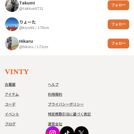
Takumi
フォロー
@
takkun0721
りょーた
フォロー
@
kiyo60
/
178
cm
Hikaru
フォロー
@
hikaru
/
172
cm
古着屋
ヘルプ
アイテム
利用規約
コーデ
プライバシーポリシー
イベント
特定商取引法に基づく表記
ブログ
運営会社