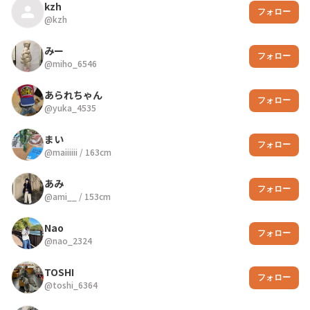
kzh
フォロー
@
kzh
みー
フォロー
@
miho_6546
あられちゃん
フォロー
@
yuka_4535
まい
フォロー
@
maiiiiii
/
163
cm
あみ
フォロー
@
ami__
/
153
cm
Nao
フォロー
@
nao_2324
TOSHI
フォロー
@
toshi_6364