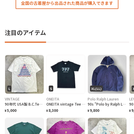
全国の古着屋から出品された商品が購入できます
注目のアイテム
L
S
XL(LL)
VINTAGE
ONEITA
Polo Ralph Lauren
LE
90年代 USA製 B.C.Tee celebrate アートプリントTシャツ メンズL相当 古着 90s VINTAGE ヴィンテージ カナダ BC州 100周年記念 シングルステッチ 白色
ONEITA vintage Tee シングルステッチ Tシャツ BOEING ボーイング
90s "Polo by Ralph Lauren" Reversible Hoodie Jacket ポロ ラルフローレン リバーシブル ジャケット[XL]
5,000
8,300
9,800
9
¥
¥
¥
¥