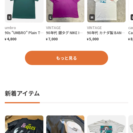
S
L
M
umbro
VINTAGE
VINTAGE
ca
90s "UMBRO" Plain T-Shirt アンブロ 無地Tシャツ [S]
90年代 銀タグ NIKE INTERNATIONAL ユーロナイキ インターナショナル プリントTシャツ メンズ2XL相当 古着 90s ヴィンテージ VINTAGE 銀タグ 地球儀 バックプリント ビッグサイズ 大きいサイズ 紫色
90年代 カナダ製 BAND NORWITCH ワンポイントロゴプリントTシャツ メンズM相当 古着 90s VINTAGE ヴィンテージ ドラゴン バックプリント シングルステッチ 白色
4,800
7,000
5,000
8
¥
¥
¥
¥
もっと見る
新着アイテム