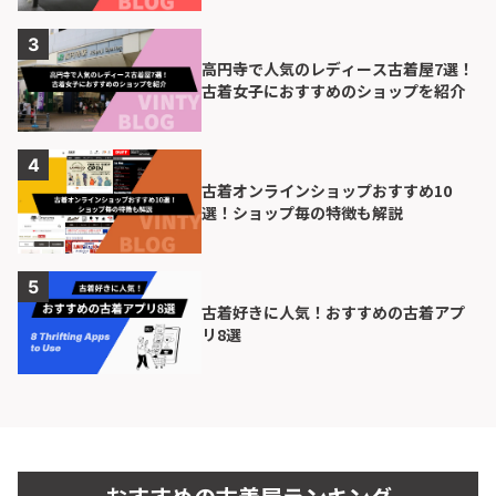
高円寺で人気のレディース古着屋7選！
古着女子におすすめのショップを紹介
古着オンラインショップおすすめ10
選！ショップ毎の特徴も解説
古着好きに人気！おすすめの古着アプ
リ8選
古着屋no pain no gain(ノーペインノーゲイ
cave古着屋
ン)
kroneko used store
チャッペルル
pigsty アメ村店