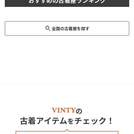
おすすめの古着屋ランキング
東京都・渋谷区
オンラインショップ
東京都・世田谷区
13
8
大阪府・中央区
大阪府・中央区
6
保存
保存
保存
・
・
・
21
10
59
投稿
投稿
投稿
search
全国の古着屋を探す
の
古着アイテム
チェック！
を