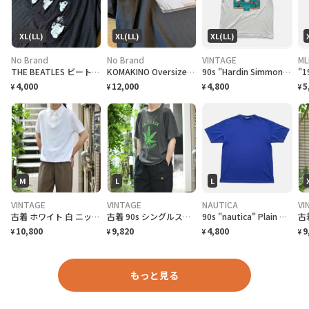
XL(LL)
XL(LL)
XL(LL)
No Brand
No Brand
VINTAGE
ML
THE BEATLES ビートルズ バンドTシャツ
KOMAKINO Oversized T-Shirt
90s "Hardin Simmons University Cowboy Baseball" T-Shirt ハーディン シモンズ大学 カウボーイズベースボール Tシャツ [XL]
4,000
12,000
4,800
5
¥
¥
¥
¥
M
L
L
VINTAGE
VINTAGE
NAUTICA
VI
古着 ホワイト 白 ニットポロ ポロシャツ 半袖ポロシャツ プルオーバー
古着 90s シングルステッチ 大麻合法化運動 プリントTシャツ フェード
90s "nautica" Plain T-Shirt ノーティカ 無地Tシャツ [L]
10,800
9,820
4,800
9
¥
¥
¥
¥
もっと見る