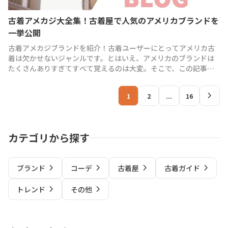
古着アメカジ大全集！古着屋で人気のアメリカブランドを
一挙公開
古着アメカジブランドを紹介！古着ユーザーにとってアメリカ古
着は欠かせないジャンルです。とはいえ、アメリカのブランドは
たくさんありすぎてすべて覚えるのは大変。そこで、この記事で
はVINTYが発信したアメリカブランドを網羅して紹介します！
chevron_right
1
2
...
16
カテゴリから探す
chevron_right
chevron_right
chevron_right
chevron_right
ブランド
コーデ
古着屋
古着ガイド
chevron_right
chevron_right
トレンド
その他