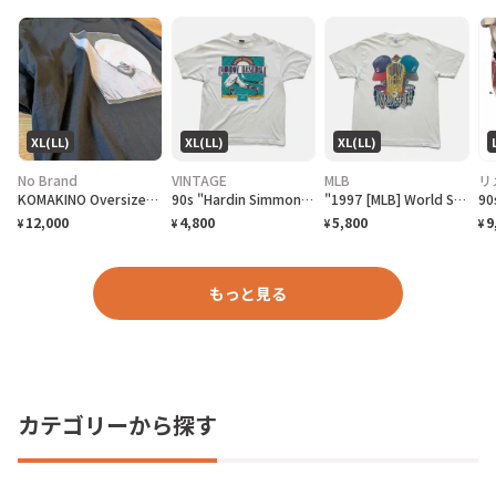
XL(LL)
XL(LL)
XL(LL)
No Brand
VINTAGE
MLB
リ
KOMAKINO Oversized T-Shirt
90s "Hardin Simmons University Cowboy Baseball" T-Shirt ハーディン シモンズ大学 カウボーイズベースボール Tシャツ [XL]
"1997 [MLB] World Series Cleveland Indians vs Florida Marlins" T-Shirt [XL]
12,000
4,800
5,800
9
¥
¥
¥
¥
もっと見る
カテゴリーから探す