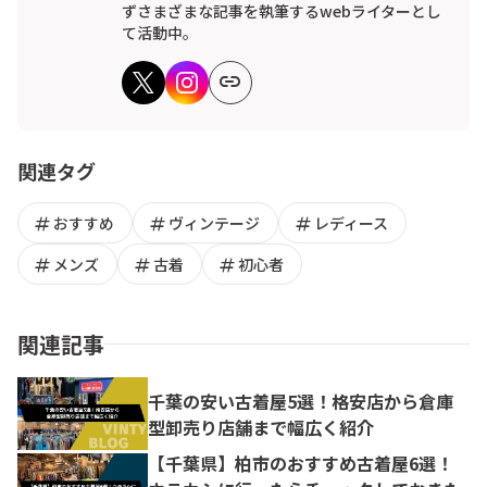
ずさまざまな記事を執筆するwebライターとし
て活動中。
link
関連タグ
tag
tag
tag
おすすめ
ヴィンテージ
レディース
tag
tag
tag
メンズ
古着
初心者
関連記事
千葉の安い古着屋5選！格安店から倉庫
型卸売り店舗まで幅広く紹介
【千葉県】柏市のおすすめ古着屋6選！