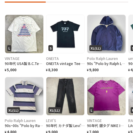
L
S
XL(LL)
VINTAGE
ONEITA
Polo Ralph Lauren
um
90年代 USA製 B.C.Tee celebrate アートプリントTシャツ メンズL相当 古着 90s VINTAGE ヴィンテージ カナダ BC州 100周年記念 シングルステッチ 白色
ONEITA vintage Tee シングルステッチ Tシャツ BOEING ボーイング
90s "Polo by Ralph Lauren" Reversible Hoodie Jacket ポロ ラルフローレン リバーシブル ジャケット[XL]
5,000
8,300
9,800
4
¥
¥
¥
¥
XL(LL)
XL(LL)
L
Polo Ralph Lauren
LEVI'S
VINTAGE
RA
90s~00s "Polo by Ralph Lauren" S/S Border Polo Shirt ラルフローレン ボーダー ポロシャツ [XL]
90年代 カナダ製 Levi's リーバイス 516 ブラックデニムパンツ ストレート メンズW36 古着 90s ヴィンテージ VINTAGE 後染め グレーデニム フェードブラック 黒
90年代 銀タグ NIKE INTERNATIONAL ユーロナイキ インターナショナル プリントTシャツ メンズ2XL相当 古着 90s ヴィンテージ VINTAGE 銀タグ 地球儀 バックプリント ビッグサイズ 大きいサイズ 紫色
4,800
9,000
7,000
5
¥
¥
¥
¥