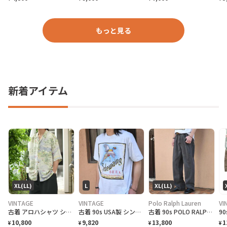
もっと見る
新着アイテム
XL(LL)
L
XL(LL)
VINTAGE
VINTAGE
Polo Ralph Lauren
VI
古着 アロハシャツ シルクシャツ レーヨンシャツ 柄シャツ 総柄シャツ
古着 90s USA製 シングルステッチ ビール プロモーション Tシャツ
古着 90s POLO RALPH LAUREN 先染め ブラックデニム デニム
10,800
9,820
13,800
1
¥
¥
¥
¥