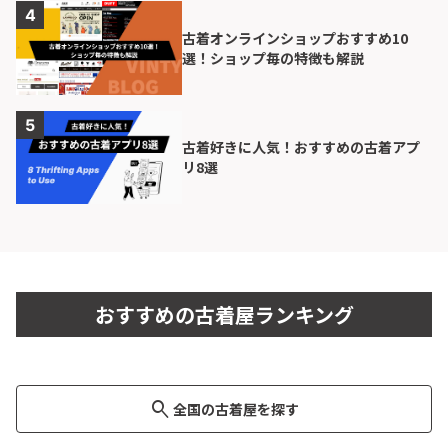
古着オンラインショップおすすめ10
選！ショップ毎の特徴も解説
古着好きに人気！おすすめの古着アプ
リ8選
古着屋no pain no gain(ノーペインノーゲイ
cave古着屋
ン)
kroneko used store
チャッペルル
pigsty アメ村店
おすすめの古着屋ランキング
東京都・渋谷区
オンラインショップ
東京都・世田谷区
13
8
大阪府・中央区
大阪府・中央区
6
保存
保存
保存
・
・
・
21
10
59
投稿
投稿
投稿
search
全国の古着屋を探す