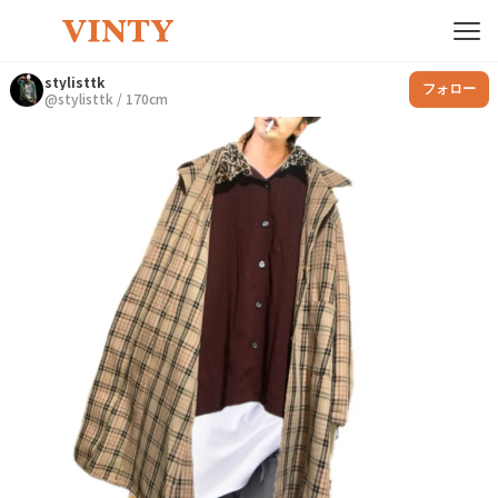
stylisttk
フォロー
@
stylisttk
/
170
cm