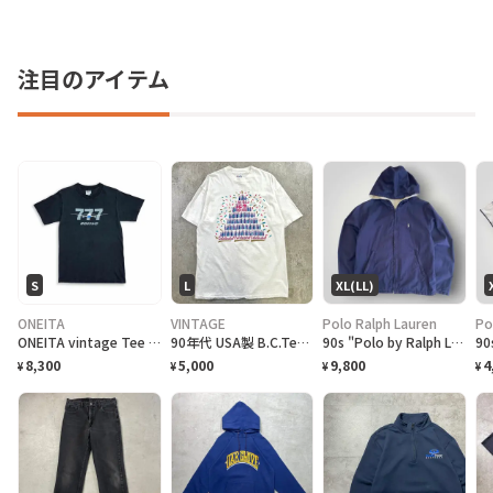
注目のアイテム
S
L
XL(LL)
ONEITA
VINTAGE
Polo Ralph Lauren
Po
ONEITA vintage Tee シングルステッチ Tシャツ BOEING ボーイング
90年代 USA製 B.C.Tee celebrate アートプリントTシャツ メンズL相当 古着 90s VINTAGE ヴィンテージ カナダ BC州 100周年記念 シングルステッチ 白色
90s "Polo by Ralph Lauren" Reversible Hoodie Jacket ポロ ラルフローレン リバーシブル ジャケット[XL]
8,300
5,000
9,800
4
¥
¥
¥
¥