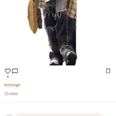
favorite
chat_bubble
bookmark
1
#vintage
schedule
1月8日