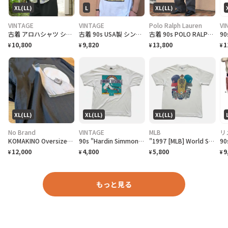
XL(LL)
L
XL(LL)
VINTAGE
VINTAGE
Polo Ralph Lauren
VI
古着 アロハシャツ シルクシャツ レーヨンシャツ 柄シャツ 総柄シャツ
古着 90s USA製 シングルステッチ ビール プロモーション Tシャツ
古着 90s POLO RALPH LAUREN 先染め ブラックデニム デニム
10,800
9,820
13,800
1
¥
¥
¥
¥
XL(LL)
XL(LL)
XL(LL)
No Brand
VINTAGE
MLB
リ
KOMAKINO Oversized T-Shirt
90s "Hardin Simmons University Cowboy Baseball" T-Shirt ハーディン シモンズ大学 カウボーイズベースボール Tシャツ [XL]
"1997 [MLB] World Series Cleveland Indians vs Florida Marlins" T-Shirt [XL]
12,000
4,800
5,800
9
¥
¥
¥
¥
もっと見る