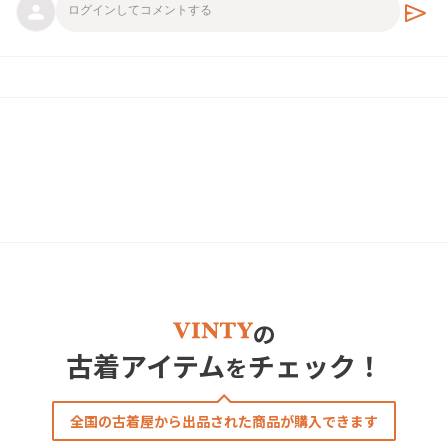
send
の
古着アイテム
チェック！
を
全国の古着屋から出品された商品が購入できます