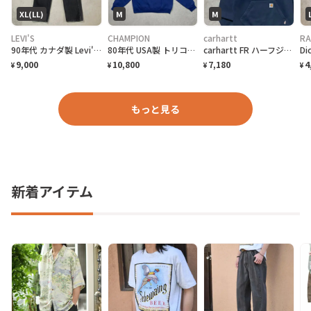
XL(LL)
M
M
LEVI'S
CHAMPION
carhartt
RA
90年代 カナダ製 Levi's リーバイス 516 ブラックデニムパンツ ストレート メンズW36 古着 90s ヴィンテージ VINTAGE 後染め グレーデニム フェードブラック 黒
80年代 USA製 トリコタグ Champion チャンピオン OAK GROVE カレッジプリント スウェットパーカー メンズM相当 古着 80s ヴィンテージ VINTAGE 紺色
carhartt FR ハーフジップ 刺繍企業ロゴ ネイビー スウェット
9,000
10,800
7,180
4
¥
¥
¥
¥
もっと見る
新着アイテム