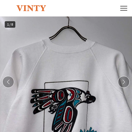
1
/
8