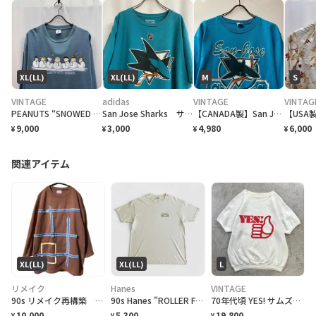
XL(LL)
XL(LL)
M
S
VINTAGE
adidas
VINTAGE
VINTAG
PEANUTS “SNOWED IN WITH FRIENDS” ロングスリーブTシャツ DELTA
San Jose Sharks サンノゼ・シャークス NHL ロゴTシャツ
【CANADA製】San Jose Sharks NHL ロゴTシャツ Tee
9,000
3,000
4,980
6,000
¥
¥
¥
¥
関連アイテム
XL(LL)
XL(LL)
L
リメイク
Hanes
VINTAGE
90s リメイク再構築 ゆるだぼ リストスリーブ ギャラクシーアートスウェット
90s Hanes "ROLLER FROG LIFEFORMS International" T-Shirt ライフフォームズ ローラーフロッグ Tシャツ [XL]
70年代頃 YES! サムズアップ 半袖スウェットシャツ メンズL相当 ラッセル製 WPL7232 古着 70s VINTAGE ヴィンテージ アメカジ ビンスウェ ヴィンスウェ 半スウェ ラグラン 白色
10,000
5,300
19,800
¥
¥
¥