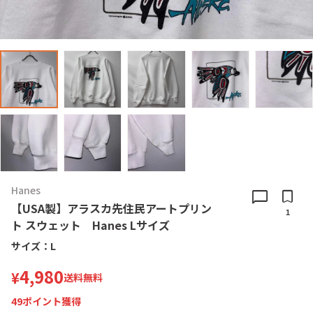
Hanes
chat_bubble
bookmark
【USA製】アラスカ先住民アートプリン
1
ト スウェット Hanes Lサイズ
サイズ：
L
4,980
¥
送料無料
49
ポイント獲得