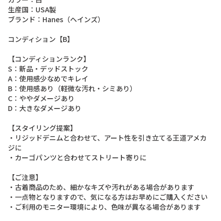
生
産
国
：
U
S
A
製
ブ
ラ
ン
ド
：
H
a
n
e
s
（
ヘ
イ
ン
ズ
）
コ
ン
デ
ィ
シ
ョ
ン
【
B
】
【
コ
ン
デ
ィ
シ
ョ
ン
ラ
ン
ク
】
S
：
新
品
・
デ
ッ
ド
ス
ト
ッ
ク
A
：
使
用
感
少
な
め
で
キ
レ
イ
B
：
使
用
感
あ
り
（
軽
微
な
汚
れ
・
シ
ミ
あ
り
）
C
：
や
や
ダ
メ
ー
ジ
あ
り
D
：
大
き
な
ダ
メ
ー
ジ
あ
り
【
ス
タ
イ
リ
ン
グ
提
案
】
・
リ
ジ
ッ
ド
デ
ニ
ム
と
合
わ
せ
て
、
ア
ー
ト
性
を
引
き
立
て
る
王
道
ア
メ
カ
ジ
に
・
カ
ー
ゴ
パ
ン
ツ
と
合
わ
せ
て
ス
ト
リ
ー
ト
寄
り
に
【
ご
注
意
】
・
古
着
商
品
の
た
め
、
細
か
な
キ
ズ
や
汚
れ
が
あ
る
場
合
が
あ
り
ま
す
・
一
点
物
と
な
り
ま
す
の
で
、
気
に
な
る
方
は
お
早
め
に
ご
購
入
く
だ
さ
い
・
ご
利
用
の
モ
ニ
タ
ー
環
境
に
よ
り
、
色
味
が
異
な
る
場
合
が
あ
り
ま
す