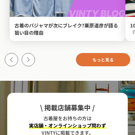
古着のパジャマが次にブレイク?栗原道彦が語る
1
狙い目の理由
『
もっと見る
\ 掲載店舗募集中 /
古着屋をお持ちの方は
実店舗・オンラインショップ問わず
VINTYに掲載できます。