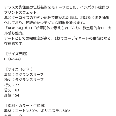
ア
ラ
ス
カ
先
住
民
の
伝
統
芸
術
を
モ
チ
ー
フ
に
し
た
、
イ
ン
パ
ク
ト
抜
群
の
プ
リ
ン
ト
ス
ウ
ェ
ッ
ト
。
赤
と
タ
ー
コ
イ
ズ
の
力
強
い
配
色
で
描
か
れ
た
鳥
は
、
羽
ば
た
く
姿
を
抽
象
化
し
て
お
り
、
民
族
的
か
つ
モ
ダ
ン
な
印
象
を
放
ち
ま
す
。
「
A
L
A
S
K
A
」
の
ロ
ゴ
が
筆
記
体
で
添
え
ら
れ
て
お
り
、
旅
土
産
的
な
ロ
ー
カ
ル
感
も
魅
力
。
ア
ー
ト
と
し
て
の
完
成
度
が
高
く
、
1
枚
で
コ
ー
デ
ィ
ネ
ー
ト
の
主
役
に
な
る
存
在
感
で
す
。
【
サ
イ
ズ
表
記
】
L
（
4
2
-
4
4
）
【
サ
イ
ズ
（
c
m
）
】
肩
幅
：
ラ
グ
ラ
ン
ス
リ
ー
ブ
袖
丈
：
ラ
グ
ラ
ン
ス
リ
ー
ブ
裄
丈
：
7
7
着
丈
：
6
3
身
幅
：
5
4
【
素
材
・
カ
ラ
ー
・
生
産
国
】
素
材
：
コ
ッ
ト
ン
5
0
%
、
ポ
リ
エ
ス
テ
ル
5
0
%
カ
ラ
ー
：
白