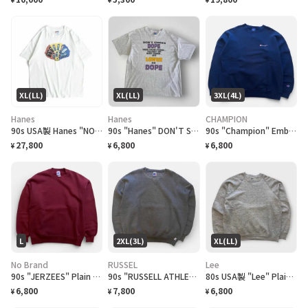
XL(LL)
XL(LL)
3XL(4L)
Hanes
Hanes
CHAMPION
90s USA製 Hanes "NOKIA" T-shirt
90s "Hanes" DON'T SMOKE DOPE T-Shirt スモーク Tシャツ [XL]
90s "Champion" Embroidered Logo Sweat チャンピオン スウェット[XXXL]
27,800
6,800
6,800
¥
¥
¥
L
2XL(3L)
XL(LL)
No Brand
RUSSEL
Lee
90s "JERZEES" Plain Super Sweat ジャージーズ スーパースウェット [L]
90s "RUSSELL ATHLETIC" plain sweat ラッセル アスレチック スウェット [XXL]
80s USA製 "Lee" Plain Raglan Sweat リー ラグランスウェット [XL]
6,800
7,800
6,800
¥
¥
¥