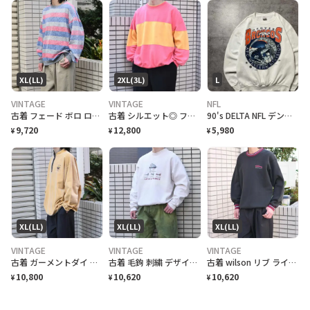
XL(LL)
2XL(3L)
L
VINTAGE
VINTAGE
NFL
古着 フェード ボロ ロンＴ スウェット マルチボーダー ボーダー
古着 シルエット◎ フェード ボロ 切り替え スウェット トレーナー ピンク
90's DELTA NFL デンバーブロンコス プリント ホワイト スウェット
9,720
12,800
5,980
¥
¥
¥
XL(LL)
XL(LL)
XL(LL)
VINTAGE
VINTAGE
VINTAGE
古着 ガーメントダイ フェード スーベニア スウェット ハーフジップ 刺繍
古着 毛鉤 刺繍 デザインスウェット アイボリー スウェット トレーナー
古着 wilson リブ ライン デザイン スウェット フェード トレーナー
10,800
10,620
10,620
¥
¥
¥