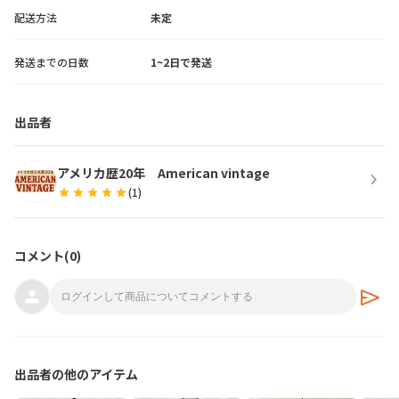
配送方法
未定
発送までの日数
1~2日で発送
出品者
アメリカ歴20年 American vintage
chevron_right
star
star
star
star
star
(
1
)
コメント(
0
)
send
出品者の他のアイテム