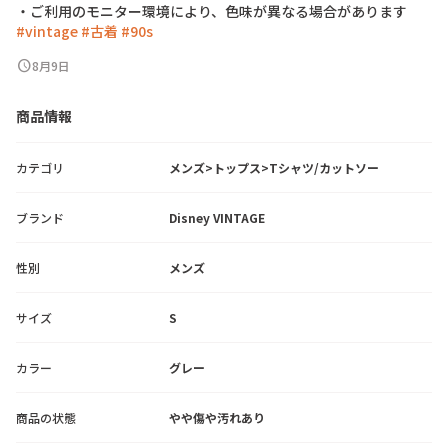
・
ご
利
用
の
モ
ニ
タ
ー
環
境
に
よ
り
、
色
味
が
異
な
る
場
合
が
あ
り
ま
す
#vintage
#古着
#90s
schedule
8月9日
商品情報
カテゴリ
メンズ>トップス>Tシャツ/カットソー
ブランド
Disney VINTAGE
性別
メンズ
サイズ
S
カラー
グレー
商品の状態
やや傷や汚れあり