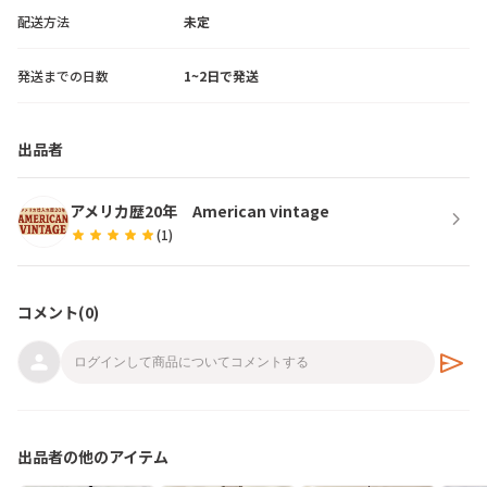
配送方法
未定
発送までの日数
1~2日で発送
出品者
アメリカ歴20年 American vintage
chevron_right
star
star
star
star
star
(
1
)
コメント(
0
)
send
出品者の他のアイテム