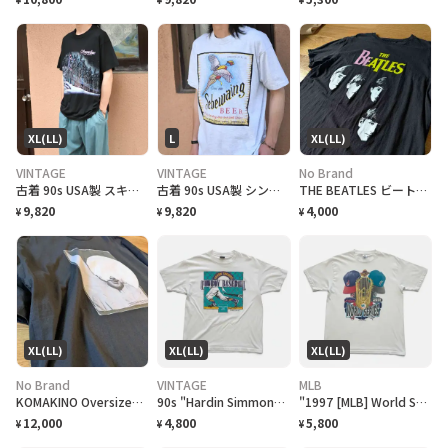
XL(LL)
L
XL(LL)
VINTAGE
VINTAGE
No Brand
古着 90s USA製 スキーリゾート スーベニアTシャツ プリントTシャツ 黒
古着 90s USA製 シングルステッチ ビール プロモーション Tシャツ
THE BEATLES ビートルズ バンドTシャツ
9,820
9,820
4,000
¥
¥
¥
XL(LL)
XL(LL)
XL(LL)
No Brand
VINTAGE
MLB
KOMAKINO Oversized T-Shirt
90s "Hardin Simmons University Cowboy Baseball" T-Shirt ハーディン シモンズ大学 カウボーイズベースボール Tシャツ [XL]
"1997 [MLB] World Series Cleveland Indians vs Florida Marlins" T-Shirt [XL]
12,000
4,800
5,800
¥
¥
¥