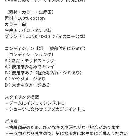
【
素
材
・
カ
ラ
ー
・
生
産
国
】
素
材
：
1
0
0
%
c
o
t
t
o
n
カ
ラ
ー
：
白
生
産
国
：
イ
ン
ド
ネ
シ
ア
製
ブ
ラ
ン
ド
：
J
U
N
K
F
O
O
D
（
デ
ィ
ズ
ニ
ー
公
式
）
コ
ン
デ
ィ
シ
ョ
ン
【
C
】
（
腹
部
付
近
に
シ
ミ
有
）
【
コ
ン
デ
ィ
シ
ョ
ン
ラ
ン
ク
】
S
：
新
品
・
デ
ッ
ド
ス
ト
ッ
ク
A
：
使
用
感
少
な
め
で
キ
レ
イ
B
：
使
用
感
あ
り
（
軽
微
な
汚
れ
・
シ
ミ
あ
り
）
C
：
や
や
ダ
メ
ー
ジ
あ
り
D
：
大
き
な
ダ
メ
ー
ジ
あ
り
ス
タ
イ
リ
ン
グ
提
案
・
デ
ニ
ム
に
イ
ン
し
て
シ
ン
プ
ル
に
・
シ
ョ
ー
ツ
に
合
わ
せ
て
ア
メ
カ
ジ
テ
イ
ス
ト
に
ご
注
意
・
古
着
商
品
の
た
め
、
細
か
な
キ
ズ
や
汚
れ
が
あ
る
場
合
が
あ
り
ま
す
・
一
点
物
と
な
り
ま
す
の
で
、
気
に
な
る
方
は
お
早
め
に
ご
購
入
く
だ
さ
い