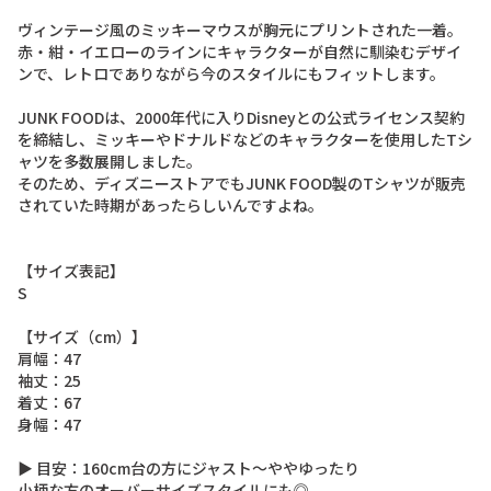
ヴ
ィ
ン
テ
ー
ジ
風
の
ミ
ッ
キ
ー
マ
ウ
ス
が
胸
元
に
プ
リ
ン
ト
さ
れ
た
一
着
。
赤
・
紺
・
イ
エ
ロ
ー
の
ラ
イ
ン
に
キ
ャ
ラ
ク
タ
ー
が
自
然
に
馴
染
む
デ
ザ
イ
ン
で
、
レ
ト
ロ
で
あ
り
な
が
ら
今
の
ス
タ
イ
ル
に
も
フ
ィ
ッ
ト
し
ま
す
。
J
U
N
K
F
O
O
D
は
、
2
0
0
0
年
代
に
入
り
D
i
s
n
e
y
と
の
公
式
ラ
イ
セ
ン
ス
契
約
を
締
結
し
、
ミ
ッ
キ
ー
や
ド
ナ
ル
ド
な
ど
の
キ
ャ
ラ
ク
タ
ー
を
使
用
し
た
T
シ
ャ
ツ
を
多
数
展
開
し
ま
し
た
。
そ
の
た
め
、
デ
ィ
ズ
ニ
ー
ス
ト
ア
で
も
J
U
N
K
F
O
O
D
製
の
T
シ
ャ
ツ
が
販
売
さ
れ
て
い
た
時
期
が
あ
っ
た
ら
し
い
ん
で
す
よ
ね
。
【
サ
イ
ズ
表
記
】
S
【
サ
イ
ズ
（
c
m
）
】
肩
幅
：
4
7
袖
丈
：
2
5
着
丈
：
6
7
身
幅
：
4
7
▶
目
安
：
1
6
0
c
m
台
の
方
に
ジ
ャ
ス
ト
〜
や
や
ゆ
っ
た
り
小
柄
な
方
の
オ
ー
バ
ー
サ
イ
ズ
ス
タ
イ
ル
に
も
◎