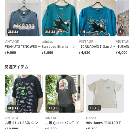
XL(LL)
XL(LL)
M
S
VINTAGE
adidas
VINTAGE
VINTAG
PEANUTS “SNOWED IN WITH FRIENDS” ロングスリーブTシャツ DELTA
San Jose Sharks サンノゼ・シャークス NHL ロゴTシャツ
【CANADA製】San Jose Sharks NHL ロゴTシャツ Tee
9,000
3,000
4,980
6,000
¥
¥
¥
¥
関連アイテム
XL(LL)
XL(LL)
XL(LL)
VINTAGE
VINTAGE
Hanes
古着 91's USA製 シングルステッチ 退職記念 Tシャツ プリントTシャツ
古着 Queen バンT プリントTシャツ Tシャツ 半袖Tシャフェード
90s Hanes "ROLLER FROG LIFEFORMS International" T-Shirt ライフフォームズ ローラーフロッグ Tシャツ [XL]
10,800
9,820
5,300
¥
¥
¥