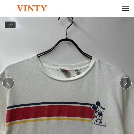
1
/
8