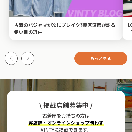
古着のパジャマが次にブレイク?栗原道彦が語る
1
狙い目の理由
『
もっと見る
\ 掲載店舗募集中 /
古着屋をお持ちの方は
実店舗・オンラインショップ問わず
VINTYに掲載できます。