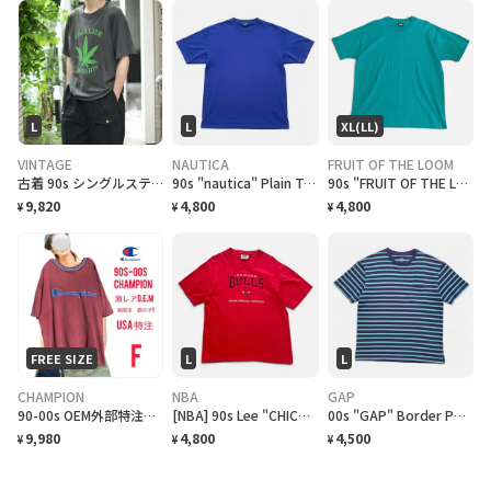
L
L
XL(LL)
VINTAGE
NAUTICA
FRUIT OF THE LOOM
古着 90s シングルステッチ 大麻合法化運動 プリントTシャツ フェード
90s "nautica" Plain T-Shirt ノーティカ 無地Tシャツ [L]
90s "FRUIT OF THE LOOM BEST" Plain T-Shirt フルーツオブザルーム無地Tシャツ [XL]
9,820
4,800
4,800
¥
¥
¥
FREE SIZE
L
L
CHAMPION
NBA
GAP
90-00s OEM外部特注、チャンピオン、刺繍ロゴ鹿子ヘビーウェイトT F フェード
[NBA] 90s Lee "CHICAGO BULLS" embroidered Logo T-Shirt シカゴブルズ Tシャツ [L]
00s "GAP" Border Pocket T-Shirts ギャップ ボーダー ポケットTシャツ [L]
9,980
4,800
4,500
¥
¥
¥