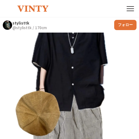
stylisttk
フォロー
@
stylisttk
/
170
cm