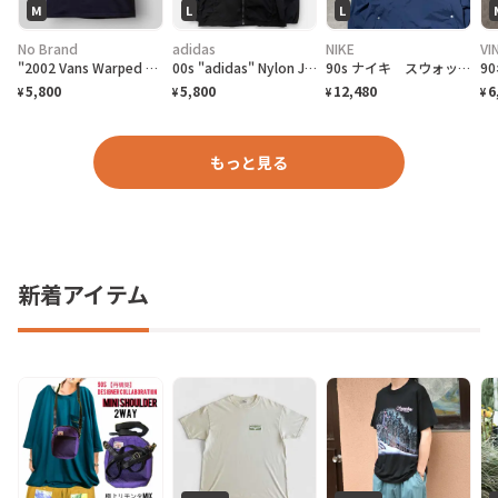
M
L
L
No Brand
adidas
NIKE
VI
"2002 Vans Warped Tour" T-Shirt バンズ ワープドツアーTシャツ [M]
00s "adidas" Nylon Jacket アディダス ナイロン ジャケット[L]
90s ナイキ スウォッシュ 刺繍ワンポイント ハーフボタン アノラックパーカー
5,800
5,800
12,480
6
¥
¥
¥
¥
もっと見る
新着アイテム