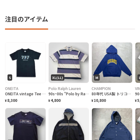
注目のアイテム
S
XL(LL)
M
ONEITA
Polo Ralph Lauren
CHAMPION
VI
ONEITA vintage Tee シングルステッチ Tシャツ BOEING ボーイング
90s~00s "Polo by Ralph Lauren" S/S Border Polo Shirt ラルフローレン ボーダー ポロシャツ [XL]
80年代 USA製 トリコタグ Champion チャンピオン OAK GROVE カレッジプリント スウェットパーカー メンズM相当 古着 80s ヴィンテージ VINTAGE 紺色
8,300
4,800
10,800
5
¥
¥
¥
¥