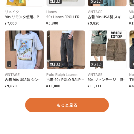
XL(LL)
XL(LL)
リメイク
Hanes
VINTAGE
VI
90s リモンタ使用、PUフェードベルト、化繊テックコードベルトミニショルダー
90s Hanes "ROLLER FROG LIFEFORMS International" T-Shirt ライフフォームズ ローラーフロッグ Tシャツ [XL]
古着 90s USA製 スキーリゾート スーベニアTシャツ プリントTシャツ 黒
7,000
5,300
9,820
1
¥
¥
¥
¥
L
XL(LL)
XL(LL)
VINTAGE
Polo Ralph Lauren
VINTAGE
No
古着 90s USA製 シングルステッチ ビール プロモーション Tシャツ
古着 90s POLO RALPH LAUREN 先染め ブラックデニム デニム
90s ヴィンテージ 特注 OEM激レア ハーフパンツ 総柄 美品
9,820
13,800
11,111
4
¥
¥
¥
¥
もっと見る