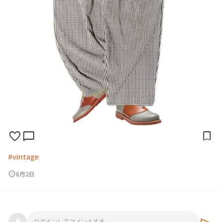
favorite
chat_bubble
bookmark
#vintage
schedule
6月2日