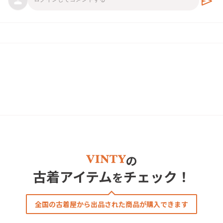
send
の
古着アイテム
チェック！
を
全国の古着屋から出品された商品が購入できます