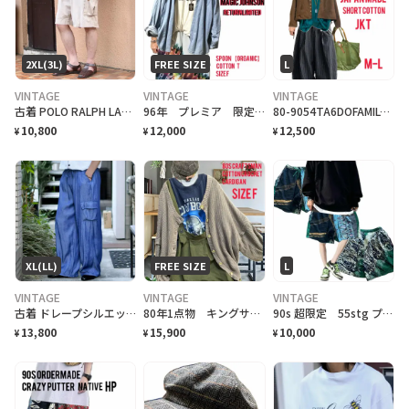
2XL(3L)
FREE SIZE
L
VINTAGE
VINTAGE
VINTAGE
古着 POLO RALPH LAUREN 67 chino カーゴ ショーツ
96年 プレミア 限定品 オーガニックコットン M.ジョンソン復帰記念 T. F
80-9054TA6DOFAMILY JAPANMADE 丈短コットンJKT
10,800
12,000
12,500
¥
¥
¥
XL(LL)
FREE SIZE
L
VINTAGE
VINTAGE
VINTAGE
古着 ドレープシルエット ワイドパンツ イージーパンツ カーゴパンツ ブルー 青
80年1点物 キングサイズ職人作成 クロシェコットンカーディガン
90s 超限定 55stg プロダクトSUVIN COTTON crazyHP
13,800
15,900
10,000
¥
¥
¥