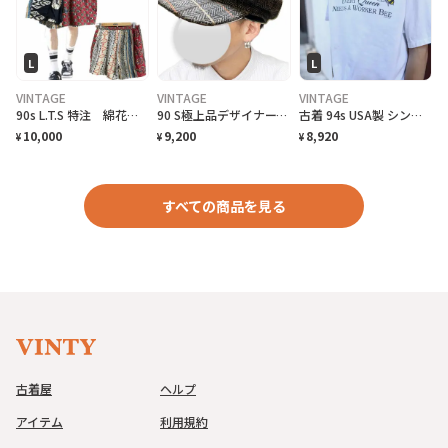
L
L
VINTAGE
VINTAGE
VINTAGE
90s L.T.S 特注 綿花の王様 SUVIN サイケネイティブ HP
90 S極上品デザイナーズオリジナルリアル1950トラッドキャスケット
古着 94s USA製 シングルステッチ ハチ ジョーク Tシャツ ホワイト
10,000
9,200
8,920
¥
¥
¥
すべての商品を見る
古着屋
ヘルプ
アイテム
利用規約