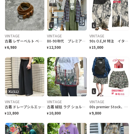
L
L
VINTAGE
VINTAGE
VINTAGE
古着 レザーベルト ベルト 幅狭 ブラウン 茶色 本革 アクセサリー 小物
80-90年代 プレミア ヴィンテージ 65/35 TROYBROS シャツ
90s O.E,M 特注 イタリア marble crack art ユルボトム個性派
6,980
12,500
15,000
¥
¥
¥
XL(LL)
L
VINTAGE
VINTAGE
VINTAGE
古着 ドレープシルエット イージーパンツ ワイドパンツ ブラック 黒
古着 絨毯 ラグ ショルダーバッグ ハンドメイド リメイク バッグ 花
00s premier Stock、circus cross ForestHP
13,800
10,800
9,800
¥
¥
¥