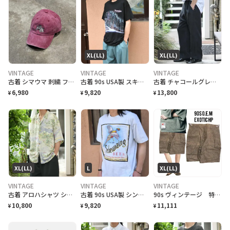
XL(LL)
XL(LL)
VINTAGE
VINTAGE
VINTAGE
古着 シマウマ 刺繍 フェード 6パネル ベースボールキャップ 帽子 キャップ
古着 90s USA製 スキーリゾート スーベニアTシャツ プリントTシャツ 黒
古着 チャコールグレー リネンスラックス スラックス ワイドパンツ タックパンツ
6,980
9,820
13,800
¥
¥
¥
XL(LL)
L
XL(LL)
VINTAGE
VINTAGE
VINTAGE
古着 アロハシャツ シルクシャツ レーヨンシャツ 柄シャツ 総柄シャツ
古着 90s USA製 シングルステッチ ビール プロモーション Tシャツ
90s ヴィンテージ 特注 OEM激レア ハーフパンツ 総柄 美品
10,800
9,820
11,111
¥
¥
¥