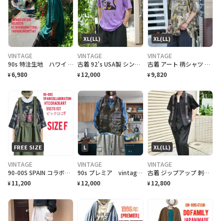
XL(LL)
XL(LL)
VINTAGE
VINTAGE
VINTAGE
90s 特注生地 ハワイ material 55so.e.m バケハトロピカル
古着 92's USA製 シングルステッチ クラフトフェア 記念Tシャツ ネコ
古着 アート 柄シャツ 総柄シャツ レーヨンシャツ 半袖シャツ デザインシャツ
6,980
12,000
9,820
¥
¥
¥
FREE SIZE
L
XL(LL)
VINTAGE
VINTAGE
VINTAGE
90-00S SPAIN コラボHTC crack ワッペンビックロゴ55STG T
90s プレミア vintage USAAIR force TYPE C-1ベスト L
古着 ジップアップ 刺繍 キューバシャツ デザインシャツ 半袖シャツ
11,200
12,000
12,800
¥
¥
¥