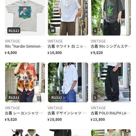
XL(LL)
M
L
VINTAGE
VINTAGE
VINTAGE
90s "Hardin Simmons University Cowboy Baseball" T-Shirt ハーディン シモンズ大学 カウボーイズベースボール Tシャツ [XL]
古着 ホワイト 白 ニットポロ ポロシャツ 半袖ポロシャツ プルオーバー
古着 90s シングルステッチ 大麻合法化運動 プリントTシャツ フェード
4,800
10,800
9,820
¥
¥
¥
XL(LL)
XL(LL)
L
VINTAGE
VINTAGE
VINTAGE
古着 レーヨンシャツ アロハシャツ 夕日 半袖シャツ オープンカラーシャツ
古着 デザインシャツ ニットシャツ 半袖シャツ ホワイト 白 シャツ
古着 POLO RALPH LAUREN 黒 チノパン チノ ストレート
9,820
10,800
13,800
¥
¥
¥