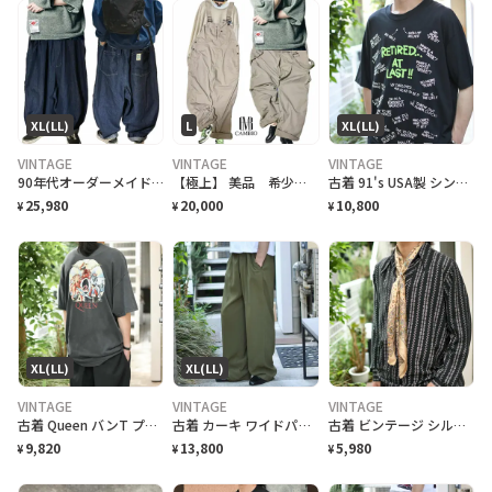
XL(LL)
L
XL(LL)
VINTAGE
VINTAGE
VINTAGE
90年代オーダーメイドOEMビックサイズコクーンバレルボトム限定品
【極上】 美品 希少 CAMBIO カンビオRAラインクロスバックオーバーオールL
古着 91's USA製 シングルステッチ 退職記念 Tシャツ プリントTシャツ
25,980
20,000
10,800
¥
¥
¥
XL(LL)
XL(LL)
VINTAGE
VINTAGE
VINTAGE
古着 Queen バンT プリントTシャツ Tシャツ 半袖Tシャフェード
古着 カーキ ワイドパンツ スラックス タックパンツ 緑 グリーン
古着 ビンテージ シルク スカーフ バンダナ ペイズリー柄 ベージュ
9,820
13,800
5,980
¥
¥
¥