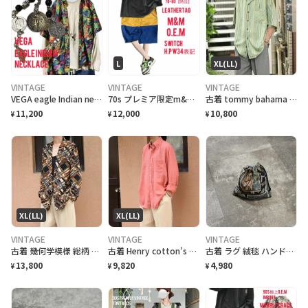
L
XL(LL)
VINTAGE
VINTAGE
VINTAGE
VEGA eagle Indian necklace vintageコイン
70s プレミア限定m&m特注 レザータグ、大人 スイッチ ハーフパンツ w34
古着 tommy bahama マルチストライプ 半袖シャツ シルクシャツ 黄緑
11,200
12,000
10,800
¥
¥
¥
XL(LL)
XL(LL)
VINTAGE
VINTAGE
VINTAGE
古着 幾何学模様 総柄 柄 イージーテーラードジャケット 羽織り USA製
古着 Henry cotton's リネンシャツ ボタンダウンシャツ BDシャツ
古着 ラグ 絨毯 ハンドメイド 巾着 ゴルフ柄 リメイク
13,800
9,820
4,980
¥
¥
¥