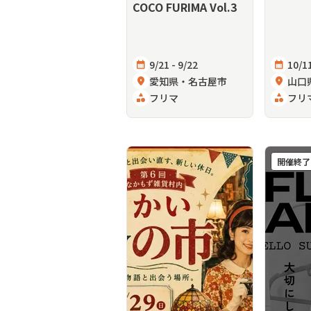
COCO FURIMA Vol.3
calendar_month
9/21 - 9/22
calendar_month
10/11
location_on
愛知県・名古屋市
location_on
山口
category
フリマ
category
フリ
開催終了