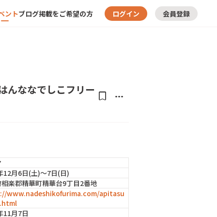
ベント
ブログ
掲載をご希望の方
ログイン
会員登録
はんななでしこフリー
bookmark
more_horiz
マ
年12月6日(土)〜7日(日)
府相楽郡精華町精華台9丁目2番地
://www.nadeshikofurima.com/apitasu
.html
5年11月7日