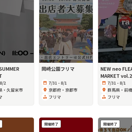
 SUMMER
岡崎公園フリマ
NEW neo FLE
T
MARKET vol.2
 8/2
calendar_month
7/31 - 8/1
calendar_month
7/31 - 8/1
県・久留米市
location_on
京都府・京都市
location_on
群馬県・前
マ
category
フリマ
category
フリマ
開催終了
開催終了