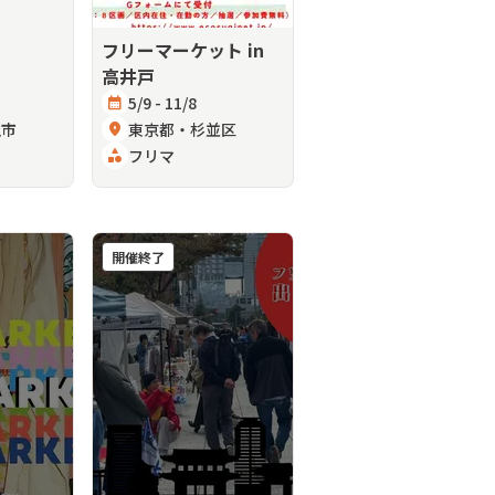
フリーマーケット in
高井戸
calendar_month
5/9 - 11/8
槻市
location_on
東京都・杉並区
category
フリマ
開催終了