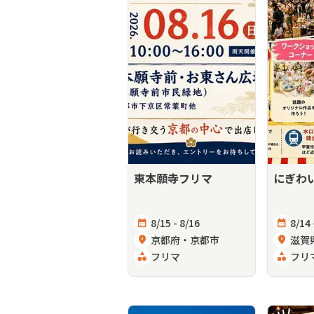
東本願寺フリマ
にぎわ
calendar_month
8/15 - 8/16
calendar_month
8/14 
location_on
京都府・京都市
location_on
滋賀
category
フリマ
category
フリ