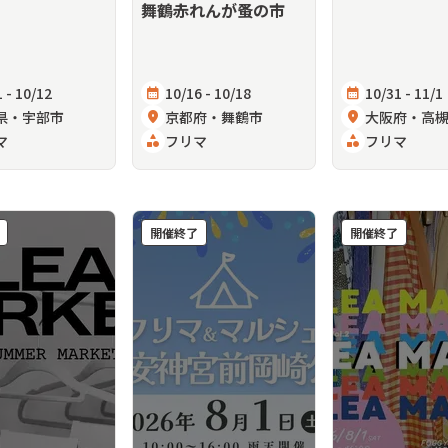
舞鶴赤れんが蚤の市
 - 10/12
calendar_month
10/16 - 10/18
calendar_month
10/31 - 11/1
県・宇部市
location_on
京都府・舞鶴市
location_on
大阪府・高
マ
category
フリマ
category
フリマ
開催終了
開催終了