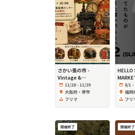
さかい蚤の市 -
HELLO
Vintage &
MARKE
Antique-」
calendar_month
11/28 - 11/29
calendar_month
8/1 -
location_on
大阪府・堺市
location_on
福岡
category
フリマ
category
フリ
開催終了
開催終了