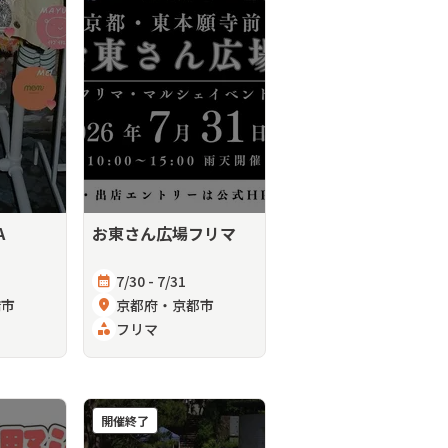
A
お東さん広場フリマ
calendar_month
7/30 - 7/31
橋市
location_on
京都府・京都市
category
フリマ
開催終了