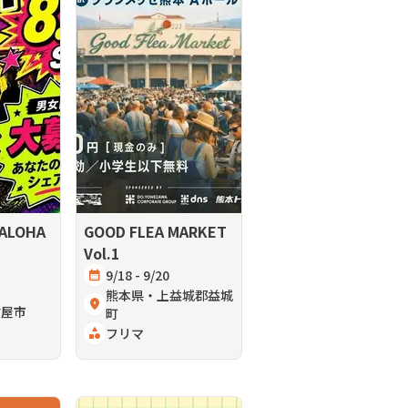
 ALOHA
GOOD FLEA MARKET
Vol.1
calendar_month
9/18 - 9/20
熊本県・上益城郡益城
location_on
古屋市
町
category
フリマ