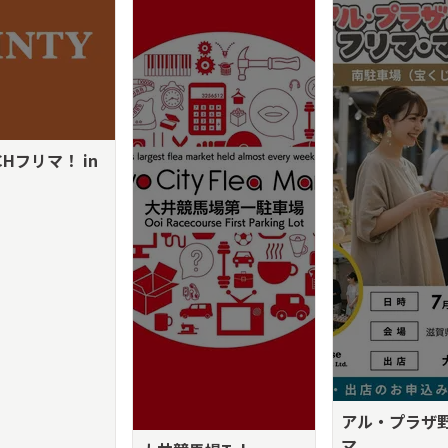
CHフリマ！ in
アル・プラザ
マ