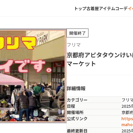
トップ
古着屋
アイテム
コーデ
イ
開催終了
フリマ
京都府アピタタウンけい
マーケット
詳細情報
カテゴリー
フリ
日程
2025
開催場所
京都
公式リンク
https
maho
最終更新日
202