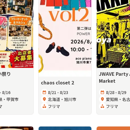
い祭り
JWAVE Party
Market
chaos closet 2
- 8/16
calendar_month
8/21 - 8/23
calendar_month
8/28 - 8/29
県・甲賀市
location_on
北海道・旭川市
location_on
愛知県・名
マ
category
フリマ
category
フリマ