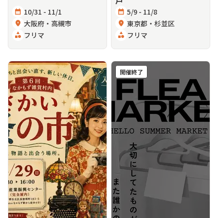
calendar_month
10/31 - 11/1
calendar_month
5/9 - 11/8
location_on
大阪府・高槻市
location_on
東京都・杉並区
category
フリマ
category
フリマ
開催終了