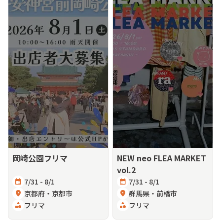
岡崎公園フリマ
NEW neo FLEA MARKET
vol.2
calendar_month
7/31 - 8/1
calendar_month
7/31 - 8/1
location_on
京都府・京都市
location_on
群馬県・前橋市
category
フリマ
category
フリマ