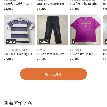
90年代 USA製 B.C.Tee celebrate アートプリントTシャツ メンズL相当 古着 90s VINTAGE ヴィンテージ カナダ BC州 100周年記念 シングルステッチ 白色
ONEITA vintage Tee シングルステッチ Tシャツ BOEING ボーイング
90s "Polo by Ralph Lauren" Reversible Hoodie Jacket ポロ ラルフローレン リバーシブル ジャケット[XL]
5,000
8,300
9,800
4
¥
¥
¥
¥
XL(LL)
XL(LL)
L
Polo Ralph Lauren
LEVI'S
VINTAGE
RA
90s~00s "Polo by Ralph Lauren" S/S Border Polo Shirt ラルフローレン ボーダー ポロシャツ [XL]
90年代 カナダ製 Levi's リーバイス 516 ブラックデニムパンツ ストレート メンズW36 古着 90s ヴィンテージ VINTAGE 後染め グレーデニム フェードブラック 黒
90年代 銀タグ NIKE INTERNATIONAL ユーロナイキ インターナショナル プリントTシャツ メンズ2XL相当 古着 90s ヴィンテージ VINTAGE 銀タグ 地球儀 バックプリント ビッグサイズ 大きいサイズ 紫色
4,800
9,000
7,000
5
¥
¥
¥
¥
もっと見る
新着アイテム