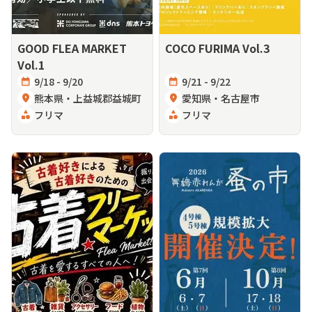
GOOD FLEA MARKET
COCO FURIMA Vol.3
Vol.1
calendar_month
9/18 - 9/20
calendar_month
9/21 - 9/22
location_on
熊本県・上益城郡益城町
location_on
愛知県・名古屋市
category
フリマ
category
フリマ