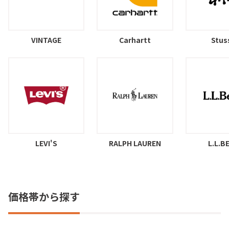
VINTAGE
Carhartt
Stus
LEVI'S
RALPH LAUREN
L.L.B
価格帯から探す