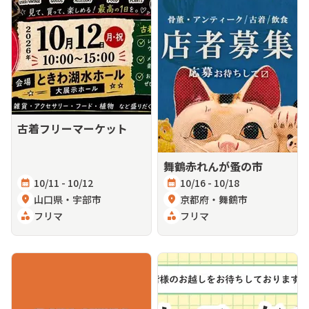
古着フリーマーケット
舞鶴赤れんが蚤の市
calendar_month
10/11 - 10/12
calendar_month
10/16 - 10/18
location_on
山口県・宇部市
location_on
京都府・舞鶴市
category
フリマ
category
フリマ