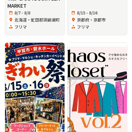
MARKET
calendar_month
8/7 - 8/8
calendar_month
8/15 - 8/16
location_on
北海道・虻田郡洞爺湖町
location_on
京都府・京都市
category
フリマ
category
フリマ