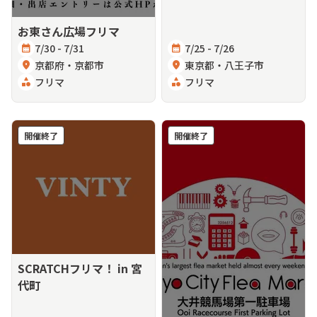
お東さん広場フリマ
calendar_month
7/30 - 7/31
calendar_month
7/25 - 7/26
location_on
京都府・京都市
location_on
東京都・八王子市
category
フリマ
category
フリマ
開催終了
開催終了
SCRATCHフリマ！ in 宮
代町