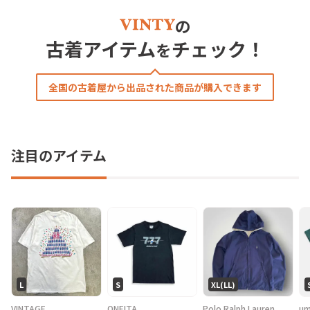
の
古着アイテム
チェック！
を
全国の古着屋から出品された商品が購入できます
注目のアイテム
L
S
XL(LL)
VINTAGE
ONEITA
Polo Ralph Lauren
um