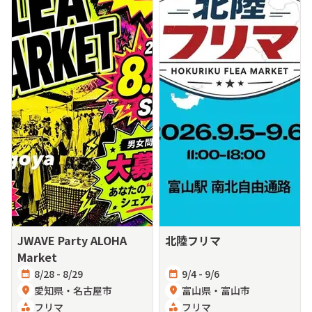
JWAVE Party ALOHA
北陸フリマ
Market
calendar_month
8/28 - 8/29
calendar_month
9/4 - 9/6
location_on
愛知県・名古屋市
location_on
富山県・富山市
category
フリマ
category
フリマ