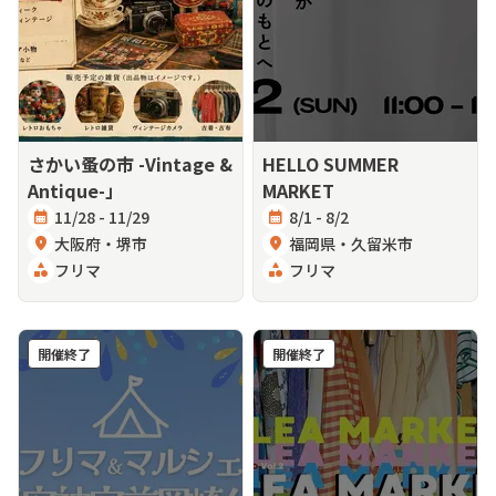
さかい蚤の市 -Vintage &
HELLO SUMMER
Antique-」
MARKET
calendar_month
11/28 - 11/29
calendar_month
8/1 - 8/2
location_on
大阪府・堺市
location_on
福岡県・久留米市
category
フリマ
category
フリマ
開催終了
開催終了