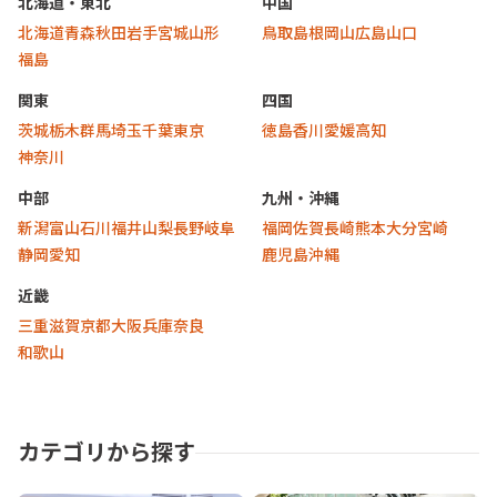
北海道・東北
中国
北海道
青森
秋田
岩手
宮城
山形
鳥取
島根
岡山
広島
山口
福島
関東
四国
茨城
栃木
群馬
埼玉
千葉
東京
徳島
香川
愛媛
高知
神奈川
中部
九州・沖縄
新潟
富山
石川
福井
山梨
長野
岐阜
福岡
佐賀
長崎
熊本
大分
宮崎
静岡
愛知
鹿児島
沖縄
近畿
三重
滋賀
京都
大阪
兵庫
奈良
和歌山
カテゴリから探す