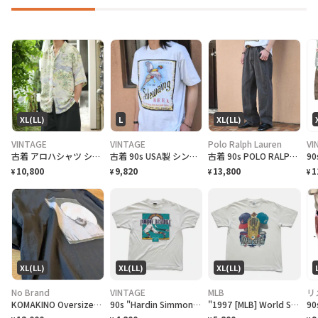
XL(LL)
L
XL(LL)
VINTAGE
VINTAGE
Polo Ralph Lauren
VI
古着 アロハシャツ シルクシャツ レーヨンシャツ 柄シャツ 総柄シャツ
古着 90s USA製 シングルステッチ ビール プロモーション Tシャツ
古着 90s POLO RALPH LAUREN 先染め ブラックデニム デニム
10,800
9,820
13,800
1
¥
¥
¥
¥
XL(LL)
XL(LL)
XL(LL)
No Brand
VINTAGE
MLB
リ
KOMAKINO Oversized T-Shirt
90s "Hardin Simmons University Cowboy Baseball" T-Shirt ハーディン シモンズ大学 カウボーイズベースボール Tシャツ [XL]
"1997 [MLB] World Series Cleveland Indians vs Florida Marlins" T-Shirt [XL]