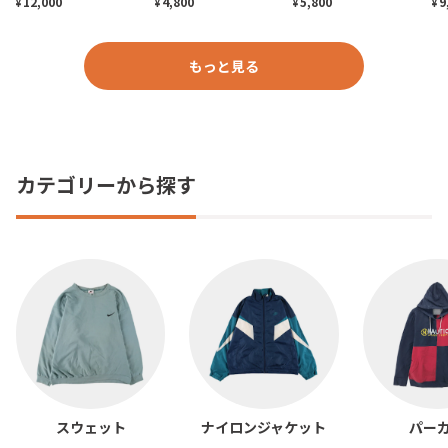
12,000
4,800
5,800
9
¥
¥
¥
¥
もっと見る
カテゴリーから探す
スウェット
ナイロンジャケット
パー