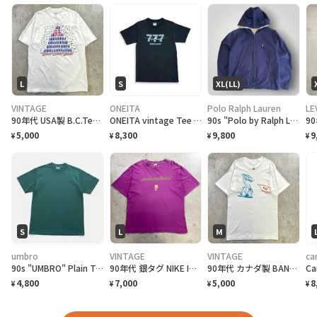
L
S
XL(LL)
VINTAGE
ONEITA
Polo Ralph Lauren
LE
90年代 USA製 B.C.Tee celebrate アートプリントTシャツ メンズL相当 古着 90s VINTAGE ヴィンテージ カナダ BC州 100周年記念 シングルステッチ 白色
ONEITA vintage Tee シングルステッチ Tシャツ BOEING ボーイング
90s "Polo by Ralph Lauren" Reversible Hoodie Jacket ポロ ラルフローレン リバーシブル ジャケット[XL]
5,000
8,300
9,800
9
¥
¥
¥
¥
S
L
M
umbro
VINTAGE
VINTAGE
ca
90s "UMBRO" Plain T-Shirt アンブロ 無地Tシャツ [S]
90年代 銀タグ NIKE INTERNATIONAL ユーロナイキ インターナショナル プリントTシャツ メンズ2XL相当 古着 90s ヴィンテージ VINTAGE 銀タグ 地球儀 バックプリント ビッグサイズ 大きいサイズ 紫色
90年代 カナダ製 BAND NORWITCH ワンポイントロゴプリントTシャツ メンズM相当 古着 90s VINTAGE ヴィンテージ ドラゴン バックプリント シングルステッチ 白色
4,800
7,000
5,000
8
¥
¥
¥
¥