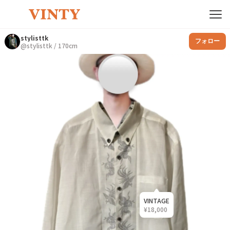
stylisttk
フォロー
@
stylisttk
/
170
cm
VINTAGE
¥
18,000