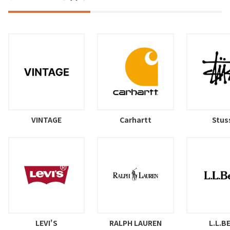
VINTAGE
Carhartt
Stus
LEVI'S
RALPH LAUREN
L.L.B