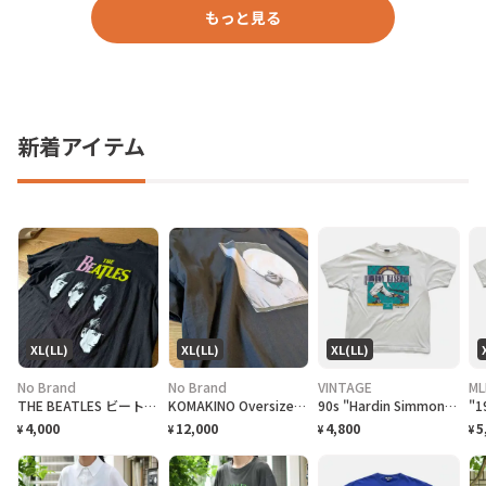
もっと見る
新着アイテム
XL(LL)
XL(LL)
XL(LL)
No Brand
No Brand
VINTAGE
ML
THE BEATLES ビートルズ バンドTシャツ
KOMAKINO Oversized T-Shirt
90s "Hardin Simmons University Cowboy Baseball" T-Shirt ハーディン シモンズ大学 カウボーイズベースボール Tシャツ [XL]
4,000
12,000
4,800
5
¥
¥
¥
¥