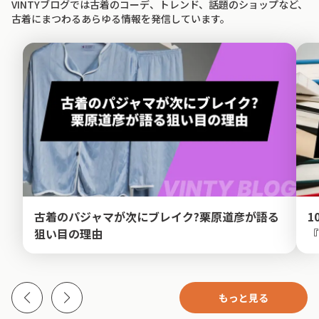
VINTYブログでは古着のコーデ、トレンド、話題のショップなど、
古着にまつわるあらゆる情報を発信しています。
古着のパジャマが次にブレイク?栗原道彦が語る
1
狙い目の理由
『
もっと見る