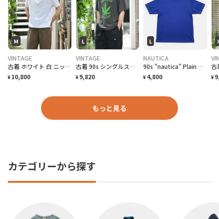
M
L
L
VINTAGE
VINTAGE
NAUTICA
VI
古着 ホワイト 白 ニットポロ ポロシャツ 半袖ポロシャツ プルオーバー
古着 90s シングルステッチ 大麻合法化運動 プリントTシャツ フェード
90s "nautica" Plain T-Shirt ノーティカ 無地Tシャツ [L]
10,800
9,820
4,800
9
¥
¥
¥
¥
もっと見る
カテゴリーから探す