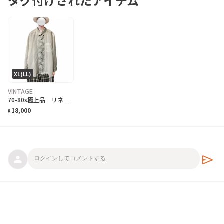
タグ付けされたアイテム
XL(LL)
VINTAGE
70-80s極上品 リネンライク サンプル鳳凰 fenix刺繍 マフィアシャツ
18,000
¥
send