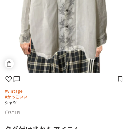
shopping_bag
favorite
chat_bubble
bookmark
#vintage
#かっこいい
シ
ャ
ツ
schedule
7月1日