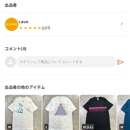
出品者
cave
chevron_right
star
star
star
star
star
(
157
)
コメント(
0
)
send
出品者の他のアイテム
M
L
XL(LL)
M