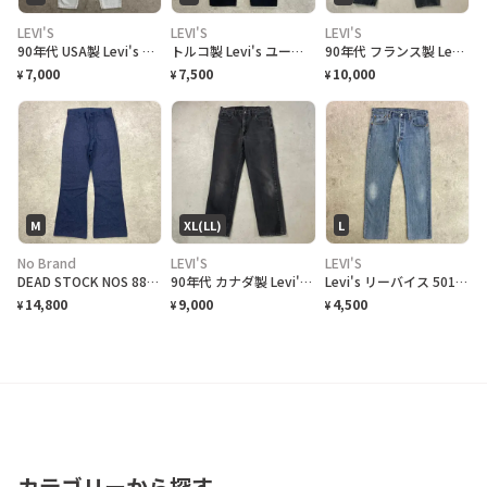
LEVI'S
LEVI'S
LEVI'S
90年代 USA製 Levi's リーバイス 550 テーパード ワイドデニムパンツ メンズW32 古着 90s ヴィンテージ VINTAGE アメカジ アイスブルー
トルコ製 Levi's ユーロリーバイス 501 ブラックデニムパンツ メンズW32相当 古着 アメカジ ジーンズ 黒
90年代 フランス製 Levi's ユーロリーバイス 501 ブラックデニムパンツ ストレート メンズW29 レディース 古着 90s 1996 ビンテージ ヴィンテージ フェードブラック 黒 後染め
7,000
7,500
10,000
¥
¥
¥
M
XL(LL)
L
No Brand
LEVI'S
LEVI'S
DEAD STOCK NOS 88年納品 U.S.NAVY 米軍実品 デニムセーラーパンツ メンズW32 古着 80年代 80s VINTAGE ヴィンテージ フレアパンツ ベルボトム デッドストック ダークネイビー 紺色
90年代 カナダ製 Levi's リーバイス 516 ブラックデニムパンツ ストレート メンズW36 古着 90s ヴィンテージ VINTAGE 後染め グレーデニム フェードブラック 黒
Levi's リーバイス 501 ストレート デニムパンツ メンズW33相当 古着 アメカジ 青色
14,800
9,000
4,500
¥
¥
¥
カテゴリーから探す