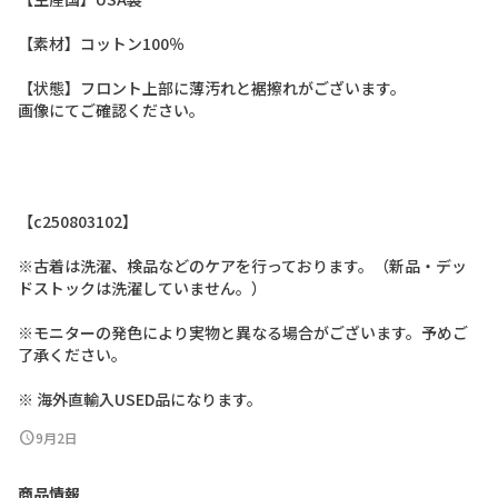
【
素
材
】
コ
ッ
ト
ン
1
0
0
％
【
状
態
】
フ
ロ
ン
ト
上
部
に
薄
汚
れ
と
裾
擦
れ
が
ご
ざ
い
ま
す
。
画
像
に
て
ご
確
認
く
だ
さ
い
。
【
c
2
5
0
8
0
3
1
0
2
】
※
古
着
は
洗
濯
、
検
品
な
ど
の
ケ
ア
を
行
っ
て
お
り
ま
す
。
（
新
品
・
デ
ッ
ド
ス
ト
ッ
ク
は
洗
濯
し
て
い
ま
せ
ん
。
）
※
モ
ニ
タ
ー
の
発
色
に
よ
り
実
物
と
異
な
る
場
合
が
ご
ざ
い
ま
す
。
予
め
ご
了
承
く
だ
さ
い
。
※
海
外
直
輸
入
U
S
E
D
品
に
な
り
ま
す
。
schedule
9月2日
商品情報