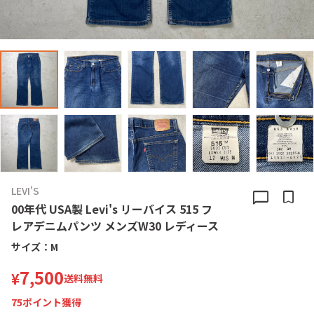
LEVI'S
chat_bubble
bookmark
00年代 USA製 Levi's リーバイス 515 フ
レアデニムパンツ メンズW30 レディース
サイズ：
M
7,500
¥
送料無料
75
ポイント獲得