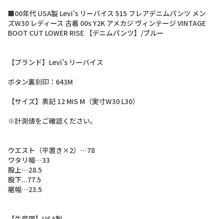
■
0
0
年
代
U
S
A
製
L
e
v
i
'
s
リ
ー
バ
イ
ス
5
1
5
フ
レ
ア
デ
ニ
ム
パ
ン
ツ
メ
ン
ズ
W
3
0
レ
デ
ィ
ー
ス
古
着
0
0
s
Y
2
K
ア
メ
カ
ジ
ヴ
ィ
ン
テ
ー
ジ
V
I
N
T
A
G
E
B
O
O
T
C
U
T
L
O
W
E
R
R
I
S
E
【
デ
ニ
ム
パ
ン
ツ
】
/
ブ
ル
ー
【
ブ
ラ
ン
ド
】
L
e
v
i
'
s
リ
ー
バ
イ
ス
ボ
タ
ン
裏
刻
印
：
6
4
3
M
【
サ
イ
ズ
】
表
記
1
2
M
I
S
M
（
実
寸
W
3
0
L
3
0
）
※
計
測
値
を
ご
確
認
く
だ
さ
い
。
ウ
エ
ス
ト
（
平
置
き
×
2
）
…
7
8
ワ
タ
リ
幅
…
3
3
股
上
…
2
8
.
5
股
下
.
.
.
7
7
.
5
裾
幅
…
2
3
.
5
【
生
産
国
】
U
S
A
製