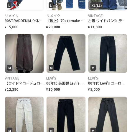
L
L
XL(LL)
リメイク
リメイク
VINTAGE
90STRADDENIM 立体裁断 REMAKE 33INCH パッチアートガール
【極上】70s remake グランジデニム極希少CJ sczzip 32インチ
古着 ワイドパンツ デニムパンツ デニム イージーパンツ 青 ブルー
15,000
20,000
13,800
¥
¥
¥
M
M
M
VINTAGE
LEVI'S
LEVI'S
【ワイド×コーデュロイが最高】ワイドデニムパンツ アメカジ シティーボーイ y2k
00年代 英国製 Levi's ユーロリーバイス 501 ブラックデニムパンツ ストレート メンズW29 古着 00s ヴィンテージ VINTAGE 後染め UK製 ブラック 黒色
00年代 Levi's ユーロリーバイス 501 ブラック デニムパンツ メンズW32 古着 00s ヴィンテージ VINTAGE Y2K ジーンズ ブラック 黒
12,290
10,000
8,000
¥
¥
¥
M
M
M