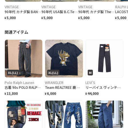
VINTAGE
VINTAGE
VINTAGE
RALPH 
90年代 カナダ製 BAND NORWITCH ワンポイントロゴプリントTシャツ メンズM相当 古着 90s VINTAGE ヴィンテージ ドラゴン バックプリント シングルステッチ 白色
90年代 USA製 B.C.Tee celebrate アートプリントTシャツ メンズL相当 古着 90s VINTAGE ヴィンテージ カナダ BC州 100周年記念 シングルステッチ 白色
90年代 カナダ製 The Run For Chiropractic Education チャリティプリントTシャツ メンズXL 古着 1991 90s VINTAGE ヴィンテージ マラソン アドバタイジング シングルステッチ 黒色
5,000
5,000
5,000
5,000
¥
¥
¥
¥
関連アイテム
XL(LL)
XL(LL)
M
Polo Ralph Lauren
WRANGLER
LEVI'S
古着 90s POLO RALPH LAUREN 先染め ブラックデニム デニム
Team REALTREE 鹿 シカ アニマルプリントTシャツ メンズXL 古着 月 ムーン リアルツリー 黒色
リーバイス ヴィンテージ クロージング 1947 501® ジーンズ オーガニック "リジッド"
13,800
6,000
44,000
¥
¥
¥