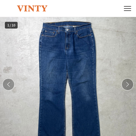
1
/
10