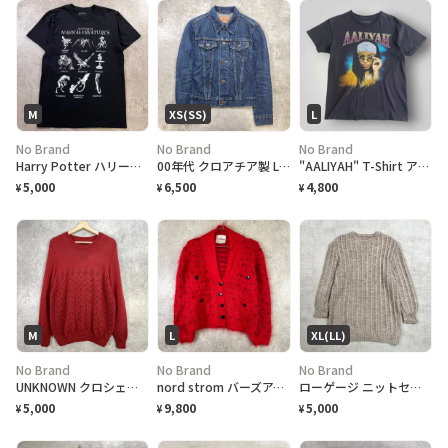
M
XS(SS)
L
No Brand
No Brand
No Brand
Harry Potter ハリーポッター HOGWART'S MAGICAL CREATURE'S プリントTシャツ メンズL 古着 映画 ホグワーツ 魔法生物 黒色
00年代 クロアチア製 Levi's ユーロリーバイス 70590-0402 デニムジャケット レディースXS相当 古着 00s ヴィンテージ VINTAGE アメカジ トラッカージャケット
"AALIYAH" T-Shirt アリーヤ Tシャツ [Ladys L]
5,000
6,500
4,800
¥
¥
¥
M
L
XL(LL)
No Brand
No Brand
No Brand
UNKNOWN クロシェット ニットセーター レディースM相当 古着 VINTAGE ヴィンテージ 透かし編み えんじ色
nord strom バーズアイ モヘアニットカーディガン レディースL相当 古着 VINTAGE ヴィンテージ 総柄 ユーロ 赤
ローゲージ ニットセーター レディースXL相当 古着 3D ニットワンピース ライトグレー
5,000
9,800
5,000
¥
¥
¥