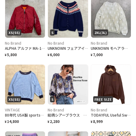
XS(SS)
S
2XL(3L)
No Brand
No Brand
No Brand
ALPHA アルファ MA-1タイプ ミリタリー フライトジャケット レディースXS~S相当 古着 民間品 ボルドー
UNKNOWN フェアアイル柄 ニットカーディガン レディースS相当 古着 VINTAGE ヴィンテージ ネイビー レッド ホワイト
UNKNOWN モヘアライク シアーニット レディース2XL相当 メンズ2XL相当 古着 VINTAGE ヴィンテージ 透かし編み ビッグサイズ 大きいサイズ 白色
5,800
6,000
7,000
¥
¥
¥
XS(SS)
S
FREE SIZE
VINTAGE
No Brand
No Brand
80年代 USA製 sportswear ツートン ラグランスウェットシャツ レディースXS相当 古着 80s アメカジ ヴィンテージ VINTAGE ブランク 無地 トレーナー ライトブルー ネイビー 水色 紺色
総柄シアーブラウス Mushka by Sienna Rose
TODAYFUL Useful Sweat Parka ブラウン ロゴ 刺繍
14,800
2,280
8,999
¥
¥
¥