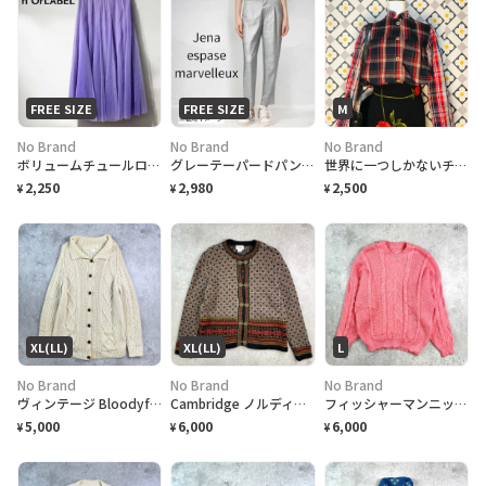
FREE SIZE
FREE SIZE
M
No Brand
No Brand
No Brand
ボリュームチュールロングスカート by n’OrLABEL
グレーテーパードパンツ by Jena espase marveilleux
世界に一つしかないチェックシャツ
2,250
2,980
2,500
¥
¥
¥
XL(LL)
XL(LL)
L
No Brand
No Brand
No Brand
ヴィンテージ Bloodyforeland ハンドニット フィッシャーマンニットカーディガン レディース2XL相当 メンズXL相当
Cambridge ノルディック柄 チロル ウールニットカーディガン レディースXL
フィッシャーマンニットセーター メンズS相当 レディースL相当
5,000
6,000
6,000
¥
¥
¥