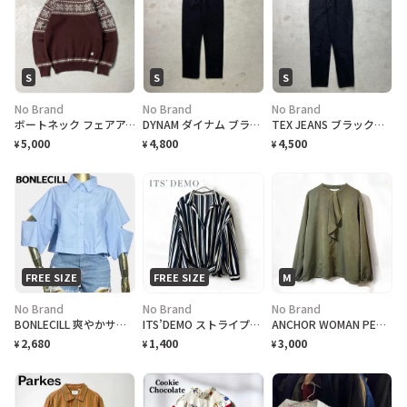
S
S
S
No Brand
No Brand
No Brand
ボートネック フェアアイル柄 ニットセーター レディースS相当
DYNAM ダイナム ブラックデニムパンツ テーパード レディースW27相当
TEX JEANS ブラックデニムパンツ ストレート レディースW27相当
5,000
4,800
4,500
¥
¥
¥
FREE SIZE
FREE SIZE
M
No Brand
No Brand
No Brand
BONLECILL 爽やかサックスブルーのクロップドシャツ
ITS’DEMO ストライプブラウス
ANCHOR WOMAN PERSON’S ブラウス
2,680
1,400
3,000
¥
¥
¥