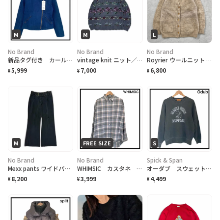
M
M
L
No Brand
No Brand
No Brand
新品タグ付き カールパークレーン デニムジャケット カバーオール レディース
vintage knit ニット／セーター
Royrier ウールニット カーディガン レディースL メンズM相当
5,999
7,000
6,800
¥
¥
¥
M
FREE SIZE
S
No Brand
No Brand
Spick & Span
Mexx pants ワイドパンツ フレア レディース
WHIMSIC カスタネ オンブレチェックシャツ ユニセックス 長袖 コットン
オーダブ スウェット トレーナー スミクロ レディース 長袖 デカロゴ 36
8,200
3,999
4,499
¥
¥
¥