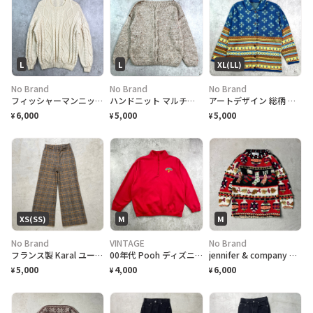
L
L
XL(LL)
No Brand
No Brand
No Brand
フィッシャーマンニットセーター メンズL相当 レディースXL相当
ハンドニット マルチカラーネップ ローゲージ ウールニットセーター レディースL相当
アートデザイン 総柄 ニットカーディガン レディースXL相当
6,000
5,000
5,000
¥
¥
¥
XS(SS)
M
M
No Brand
VINTAGE
No Brand
フランス製 Karal ユーロ ヴィンテージ チェック ワイドフレア ウールパンツ レディースW25相当
00年代 Pooh ディズニー くまのプーさん キャラクター刺繍 ハーーフジップ スウェットシャツ レディースM
jennifer & company ハンドニットセーター デザインニット 総柄 レディースM クリスマス
5,000
4,000
6,000
¥
¥
¥