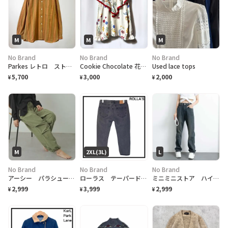
M
M
M
No Brand
No Brand
No Brand
Parkes レトロ ストライプシャツ
Cookie Chocolate 花柄ブラウス
Used lace tops
5,700
3,000
2,000
¥
¥
¥
M
2XL(3L)
L
No Brand
No Brand
No Brand
アーシー パラシュートパンツ 撥水性 カーキ ユニセックス カジュアル カーゴ
ローラス テーパード ブラックデニムパンツ レディース フェード感 切りっぱなし
ミニミニストア ハイウエスト ワイド デニムパンツ 韓国 ヴィンテージ風 L
2,999
3,999
2,999
¥
¥
¥