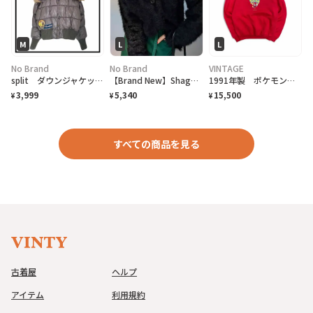
M
L
L
No Brand
No Brand
VINTAGE
split ダウンジャケット 中綿 パッチ 刺繍 カーキ レディース ファー
【Brand New】Shaggy knit cardigan/black
1991年製 ポケモン トレーナー/スウェット 赤 L/XL NINTENDOオフィシャル アニメ
3,999
5,340
15,500
¥
¥
¥
すべての商品を見る
古着屋
ヘルプ
アイテム
利用規約