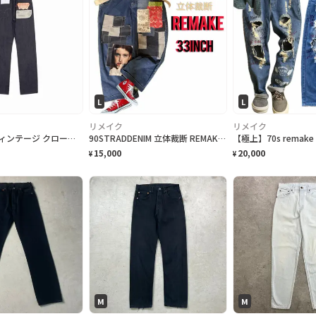
L
L
リメイク
リメイク
リーバイス ヴィンテージ クロージング 1947 501® ジーンズ オーガニック "リジッド"
90STRADDENIM 立体裁断 REMAKE 33INCH パッチアートガール
15,000
20,000
¥
¥
M
M