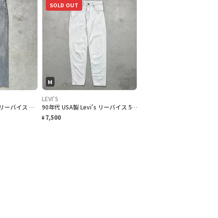
SOLD OUT
M
LEVI'S
80年代 USA製 Levi's リーバイス デニムパンツ オレンジタブ メンズW32 古着 アメカジ 80s ヴィンテージ VINTAGE 灰色
90年代 USA製 Levi's リーバイス 550 0276 カラーデニムパンツ テーパード メンズW32 古着 90s ヴィンテージ VINTAGE アメカジ ライトグレーホワイト
7,500
¥