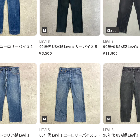
M
XL(LL)
LEVI'S
LEVI'S
00年代 Levi's ユーロリーバイス ENGINEERED JEANS 立体裁断 変形デニムパンツ メンズW32 古着 アメカジ 00s ヴィンテージ VINTAGE Y2K エンジニアードジーンズ
90年代 USA製 Levi's リーバイス 501 ストレートパンツ 後染め メンズW29 レディース 古着 90s ヴィンテージ VINTAGE アメカジ カラーデニムパンツ チャコールグレー
8,500
11,800
¥
¥
M
M
LEVI'S
LEVI'S
00年代 オーストラリア製 Levi's リーバイス 512 デニムパンツ カットオフ メンズW37相当 古着 00s ヴィンテージ VINTAGE アメカジ Y2K
00年代 Levi's ユーロリーバイス 501 ストレート デニムパンツ メンズW31 古着 00s Y2K VINTAGE ヴィンテージ アメカジ アタリ ヒゲ 青色