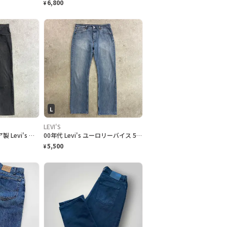
6,800
¥
L
LEVI'S
90年代 オーストラリア製 Levi's ユーロリーバイス 604 ブラックデニム オレンジタブ メンズW36相当 古着 90s ヴィンテージ VINTAGE アメカジ フェードブラック 黒
00年代 Levi's ユーロリーバイス 501 ストレート デニムパンツ メンズW34 古着 00s Y2K VINTAGE ヴィンテージ アメカジ 青色
5,500
¥