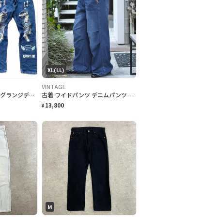
XL(LL)
VINTAGE
【極上】70s remake グランジデニム極希少CJ sczzip 32インチ
古着 ワイドパンツ デニムパンツ デニム イージーパンツ 青 ブルー
13,800
¥
M