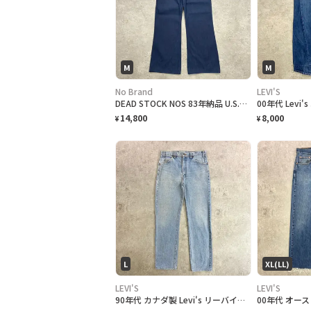
M
M
No Brand
LEVI'S
DEAD STOCK NOS 83年納品 U.S.NAVY 米軍実品 デニムセーラーパンツ メンズW30 古着 80年代 80s VINTAGE ヴィンテージ フレアパンツ ベルボトム デッドストック ダークネイビー 紺色
14,800
8,000
¥
¥
L
XL(LL)
LEVI'S
LEVI'S
90年代 カナダ製 Levi's リーバイス 505 ストレート デニムパンツ オレンジタブ メンズW34 古着 90s ヴィンテージ VINTAGE アメカジ