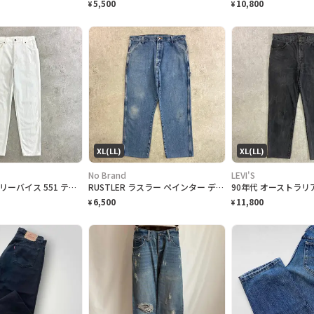
5,500
10,800
¥
¥
XL(LL)
XL(LL)
No Brand
LEVI'S
90年代 Levi's リーバイス 551 テーパード ホワイトデニムパンツ メンズW28相当 古着 90s ヴィンテージ VINTAGE RELAXED FIT TAPERED FIT アメカジ 白色
RUSTLER ラスラー ペインター デニムパンツ メンズW36 古着 ワークデニム アメカジ ジーンズ
6,500
11,800
¥
¥