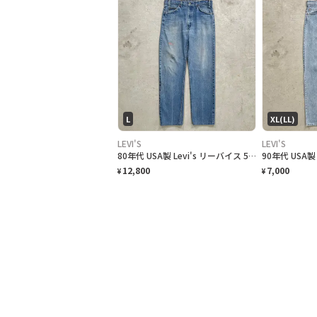
L
XL(LL)
LEVI'S
LEVI'S
80年代 USA製 Levi's リーバイス 505 テーパード ワイドデニムパンツ RELAXED FIT オレンジタブ メンズW34 古着 90s ヴィンテージ VINTAGE アメカジ バギーデニム ルーズデニム ワイドデニム
12,800
7,000
¥
¥