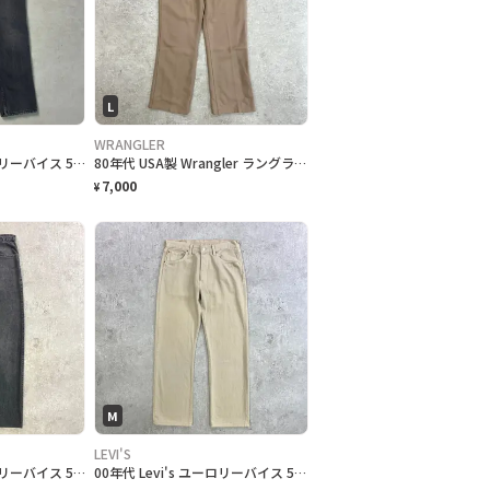
L
WRANGLER
90年代 USA製 Levi's リーバイス 545 ルーズフィット ブラックデニムパンツ バギー バギーデニム メンズW36 古着 90s LOOSE FIT ヴィンテージ VINTAGE ジーンズ フェードブラック 黒
80年代 USA製 Wrangler ラングラー スラックスパンツ ランチャードレスパンツ W34相当 古着 80s ヴィンテージ VINTAGE アメカジ 42TALONジッパー フレアパンツ ポリパン サンドベージュ
7,000
¥
M
LEVI'S
90年代 USA製 Levi's リーバイス 550 テーパード ブラックデニムパンツ メンズW32相当 古着 90s ヴィンテージ VINTAGE アメカジ 先染め フェードブラック 黒色
00年代 Levi's ユーロリーバイス 501 ストレート カラーデニムパンツ メンズW32相当 古着 00s Y2K ヴィンテージ VINTAGE アメカジ カーキベージュ