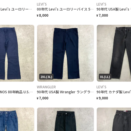
LEVI'S
LEVI'S
00年代 英国製 Levi's ユーロリーバイス 501 ブラックデニムパンツ ストレート メンズW29 古着 00s ヴィンテージ VINTAGE 後染め UK製 ブラック 黒色
00年代 Levi's ユーロリーバイス 501 ブラック デニムパンツ メンズW32 古着 00s ヴィンテージ VINTAGE Y2K ジーンズ ブラック 黒
8,000
7,000
¥
¥
2XL(3L)
XL(LL)
WRANGLER
LEVI'S
DEAD STOCK NOS 88年納品 U.S.NAVY 米軍実品 デニムセーラーパンツ メンズW32 古着 80年代 80s VINTAGE ヴィンテージ フレアパンツ ベルボトム デッドストック ダークネイビー 紺色
90年代 USA製 Wrangler ラングラー スラックスパンツ ランチャードレスパンツ W40 古着 90s ヴィンテージ VINTAGE アメカジ フレアパンツ ポリパン ビッグサイズ 大きいサイズ 紺色
7,000
9,000
¥
¥