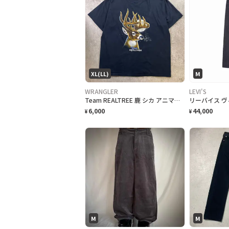
XL(LL)
M
WRANGLER
LEVI'S
Team REALTREE 鹿 シカ アニマルプリントTシャツ メンズXL 古着 月 ムーン リアルツリー 黒色
6,000
44,000
¥
¥
M
M