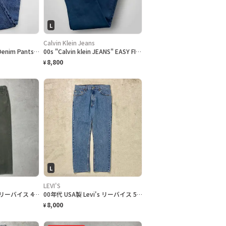
L
Calvin Klein Jeans
"Lee" REGULAR FIT Denim Pants リー インディゴ デニム [33]
00s "Calvin klein JEANS" EASY FIT カルバンクラインジーンズ ブラックデニム [32]
8,800
¥
L
LEVI'S
90年代 USA製 Levi's リーバイス 40550 2835 オレンジタブ カラーデニムパンツ グリーン メンズW34 古着 90s テーパード RELAXED FIT ヴィンテージ VINTAGE 緑色
00年代 USA製 Levi's リーバイス 505 4891 デニムパンツ REGULAR FIT STRAIGHT LEG メンズW34 古着 00s Y2K アメカジ ヴィンテージ VINTAGE
8,000
¥