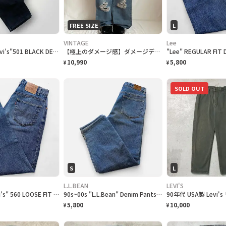
FREE SIZE
L
VINTAGE
Lee
90s EURO "Levi’s"501 BLACK DENIM リーバイス 後染めブラックデニム [34]
⁠【極上のダメージ感】ダメージデニムパンツ y2k グランジ アメカジ
10,990
5,800
¥
¥
SOLD OUT
S
L
L.L.BEAN
LEVI'S
90s~00s "Levi's" 560 LOOSE FIT TAPERED LEG Denim Pants リーバイス 560 テーパードデニム [33]
90s~00s "L.L.Bean" Denim Pants エルエルビーン フリースライナー デニム [29]
5,800
10,000
¥
¥