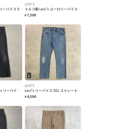
LEVI'S
90年代 USA製 Levi's リーバイス 550 テーパード ワイドデニムパンツ メンズW32 古着 90s ヴィンテージ VINTAGE アメカジ アイスブルー
トルコ製 Levi's ユーロリーバイス 501 ブラックデニムパンツ メンズW32相当 古着 アメカジ ジーンズ 黒
7,500
¥
L
LEVI'S
90年代 カナダ製 Levi's リーバイス 516 ブラックデニムパンツ ストレート メンズW36 古着 90s ヴィンテージ VINTAGE 後染め グレーデニム フェードブラック 黒
Levi's リーバイス 501 ストレート デニムパンツ メンズW33相当 古着 アメカジ 青色
4,500
¥