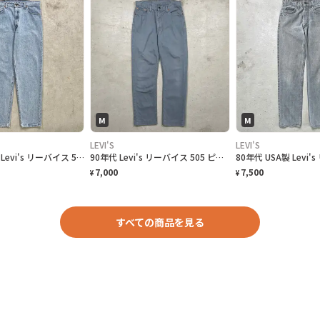
M
M
LEVI'S
LEVI'S
90年代 USA製 Levi's リーバイス 550 テーパード ワイドデニムパンツ RELAXED FIT メンズW35相当 古着 90s ヴィンテージ VINTAGE アメカジ バギーデニム ルーズデニム ワイドデニム
90年代 Levi's リーバイス 505 ピケパンツ コットン 白タブ メンズW32 古着 90s アメカジ カラーパンツ ヴィンテージ VINTAGE
7,000
7,500
¥
¥
すべての商品を見る