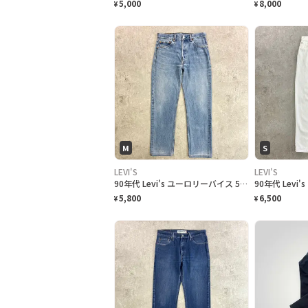
5,000
8,000
¥
¥
M
S
LEVI'S
LEVI'S
90年代 Levi's ユーロリーバイス 501 ストレート デニムパンツ メンズW32 古着 90s VINTAGE ヴィンテージ アメカジ ヒゲ アタリ
5,800
6,500
¥
¥