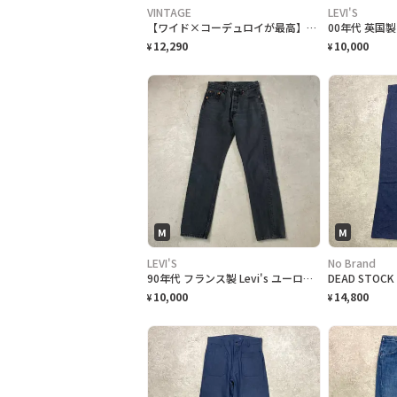
VINTAGE
LEVI'S
【ワイド×コーデュロイが最高】ワイドデニムパンツ アメカジ シティーボーイ y2k
12,290
10,000
¥
¥
M
M
LEVI'S
No Brand
90年代 フランス製 Levi's ユーロリーバイス 501 ブラックデニムパンツ ストレート メンズW29 レディース 古着 90s 1996 ビンテージ ヴィンテージ フェードブラック 黒 後染め
10,000
14,800
¥
¥