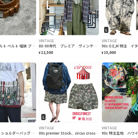
L
L
VINTAGE
VINTAGE
古着 レザーベルト ベルト 幅狭 ブラウン 茶色 本革 アクセサリー 小物
80-90年代 プレミア ヴィンテージ 65/35 TROYBROS シャツ
12,500
15,000
¥
¥
L
VINTAGE
VINTAGE
古着 絨毯 ラグ ショルダーバッグ ハンドメイド リメイク バッグ 花
00s premier Stock、circus cross ForestHP