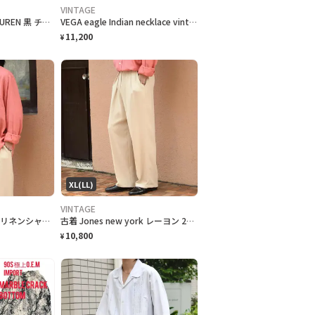
VINTAGE
古着 POLO RALPH LAUREN 黒 チノパン チノ ストレート
VEGA eagle Indian necklace vintageコイン
11,200
¥
XL(LL)
VINTAGE
古着 Henry cotton's リネンシャツ ボタンダウンシャツ BDシャツ
古着 Jones new york レーヨン 2タック スラックス ワイドパンツ
10,800
¥