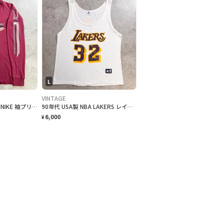
L
VINTAGE
80年代 紺タグ ナイキ NIKE 袖プリント 三連ロゴ 長袖 ロングTシャツ ロンT メンズM 古着 80s VINTAGE ヴィンテージ バーガンディ
90年代 USA製 NBA LAKERS レイカーズ マジック・ジョンソン タンクトップ メンズL 古着 90s VINTAGE ヴィンテージ バスケットボール バックプリント 白色
6,000
¥