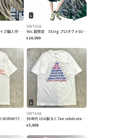
L
VINTAGE
80年1点物 キングサイズ職人作成 クロシェコットンカーディガン
90s 超限定 55stg プロダクトSUVIN COTTON crazyHP
10,000
¥
L
VINTAGE
90年代 カナダ製 BAND NORWITCH ワンポイントロゴプリントTシャツ メンズM相当 古着 90s VINTAGE ヴィンテージ ドラゴン バックプリント シングルステッチ 白色
90年代 USA製 B.C.Tee celebrate アートプリントTシャツ メンズL相当 古着 90s VINTAGE ヴィンテージ カナダ BC州 100周年記念 シングルステッチ 白色
5,000
¥