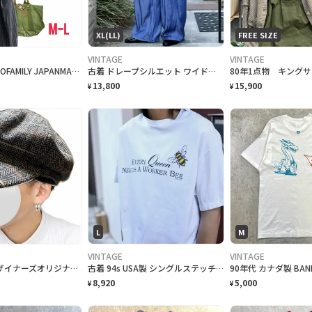
XL(LL)
FREE SIZE
VINTAGE
VINTAGE
80-9054TA6DOFAMILY JAPANMADE 丈短コットンJKT
古着 ドレープシルエット ワイドパンツ イージーパンツ カーゴパンツ ブルー 青
13,800
15,900
¥
¥
L
M
VINTAGE
VINTAGE
90 S極上品デザイナーズオリジナルリアル1950トラッドキャスケット
古着 94s USA製 シングルステッチ ハチ ジョーク Tシャツ ホワイト
8,920
5,000
¥
¥