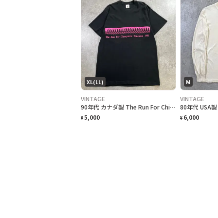
XL(LL)
M
VINTAGE
VINTAGE
90年代 カナダ製 The Run For Chiropractic Education チャリティプリントTシャツ メンズXL 古着 1991 90s VINTAGE ヴィンテージ マラソン アドバタイジング シングルステッチ 黒色
5,000
6,000
¥
¥