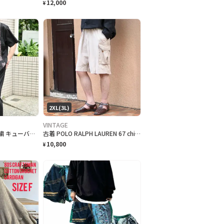
12,000
¥
2XL(3L)
VINTAGE
古着 ジップアップ 刺繍 キューバシャツ デザインシャツ 半袖シャツ
古着 POLO RALPH LAUREN 67 chino カーゴ ショーツ
10,800
¥