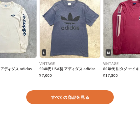
L
M
VINTAGE
VINTAGE
80年代 USA製 アディダス adidas 袖プリント トレフォイルロゴ 長袖 ロングTシャツ ロンT メンズM 古着 80s VINTAGE ヴィンテージ アイビリー オフホワイト
90年代 USA製 アディダス adidas 両面プリント トレフォイルロゴ Tシャツ メンズL-XL相当 古着 90s VINTAGE ヴィンテージ 杢ネイビー
7,000
17,800
¥
¥
すべての商品を見る