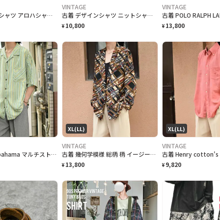
VINTAGE
VINTAGE
古着 レーヨンシャツ アロハシャツ 夕日 半袖シャツ オープンカラーシャツ
古着 デザインシャツ ニットシャツ 半袖シャツ ホワイト 白 シャツ
10,800
13,800
¥
¥
XL(LL)
XL(LL)
VINTAGE
VINTAGE
古着 tommy bahama マルチストライプ 半袖シャツ シルクシャツ 黄緑
古着 幾何学模様 総柄 柄 イージーテーラードジャケット 羽織り USA製
13,800
9,820
¥
¥