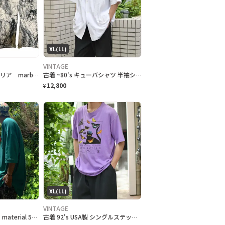
XL(LL)
VINTAGE
90s O.E,M 特注 イタリア marble crack art ユルボトム個性派
古着 ~80's キューバシャツ 半袖シャツ デザインシャツ 開襟シャツ 白
12,800
¥
XL(LL)
VINTAGE
90s 特注生地 ハワイ material 55so.e.m バケハトロピカル
古着 92's USA製 シングルステッチ クラフトフェア 記念Tシャツ ネコ