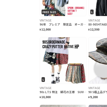
FREE SIZE
L
VINTAGE
VINTAGE
96年 プレミア 限定品 オーガニックコットン M.ジョンソン復帰記念 T. F
12,000
12,500
¥
¥
L
VINTAGE
VINTAGE
90s L.T.S 特注 綿花の王様 SUVIN サイケネイティブ HP
10,000
9,200
¥
¥