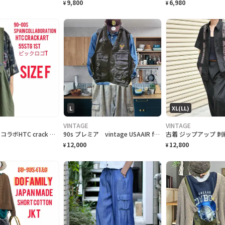
9,800
6,980
¥
¥
L
XL(LL)
VINTAGE
VINTAGE
90-00S SPAIN コラボHTC crack ワッペンビックロゴ55STG T
90s プレミア vintage USAAIR force TYPE C-1ベスト L
12,000
12,800
¥
¥