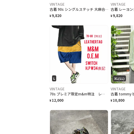
VINTAGE
VINTAGE
古着 90s シングルステッチ 大麻合法化運動 プリントTシャツ フェード
9,820
9,820
¥
¥
L
XL(LL)
VINTAGE
VINTAGE
70s プレミア限定m&m特注 レザータグ、大人 スイッチ ハーフパンツ w34
12,000
10,800
¥
¥