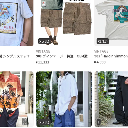
XL(LL)
XL(LL)
VINTAGE
VINTAGE
古着 90s USA製 シングルステッチ ビール プロモーション Tシャツ
90s ヴィンテージ 特注 OEM激レア ハーフパンツ 総柄 美品
11,111
4,800
¥
¥
XL(LL)
L