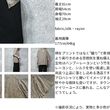
着
丈
8
1
c
m
肩
幅
5
4
c
m
身
幅
7
0
c
m
袖
丈
2
9
c
m
f
a
b
r
i
c
/
s
i
l
k
・
r
a
y
o
n
着
用
画
像
1
7
7
c
m
/
6
4
k
g
柄
を
プ
リ
ン
ト
で
は
な
く
”
織
り
”
で
表
現
よ
り
奥
行
き
の
あ
る
雰
囲
気
を
兼
ね
備
え
生
地
は
バ
ン
ブ
ー
レ
ー
ヨ
ン
と
い
う
竹
レ
ー
ヨ
ン
と
、
シ
ル
ク
を
使
い
風
通
し
良
尚
且
つ
上
品
に
落
と
し
込
め
る
逸
品
で
す
ア
ロ
ハ
シ
ャ
ツ
と
聞
い
て
イ
メ
ー
ジ
す
る
鮮
や
か
な
個
体
も
良
い
で
す
が
、
タ
ウ
ン
デ
イ
リ
ー
ユ
ー
ス
に
着
れ
る
、
こ
ん
な
ア
ど
う
で
し
ょ
う
。
※
撮
影
状
況
に
よ
り
、
実
物
と
多
少
色
が