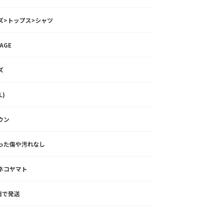
ズ>トップス>シャツ
TAGE
ズ
L)
ウン
った傷や汚れなし
ネコヤマト
2日で発送