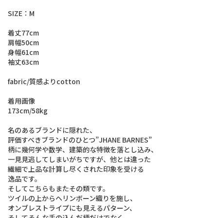
S
I
Z
E
：
M
着
丈
7
7
c
m
肩
幅
5
0
c
m
身
幅
6
1
c
m
袖
丈
6
3
c
m
f
a
b
r
i
c
/
質
感
よ
り
c
o
t
t
o
n
着
用
画
像
1
7
3
c
m
/
5
8
k
g
名
の
あ
る
ブ
ラ
ン
ド
に
隠
れ
た
、
評
価
す
べ
き
ブ
ラ
ン
ド
の
ひ
と
つ
”
J
H
A
N
E
B
A
R
N
E
S
”
柄
に
幾
何
学
や
数
学
、
建
築
的
な
特
徴
を
落
と
し
込
み
、
一
見
見
逃
し
て
し
ま
い
が
ち
で
す
が
、
他
と
は
違
っ
た
繊
細
で
上
品
な
計
算
し
尽
く
さ
れ
た
印
象
を
受
け
る
逸
品
で
す
。
そ
し
て
こ
ち
ら
も
ま
た
そ
の
類
で
す
。
ツ
イ
ル
の
上
か
ら
ヘ
リ
ン
ボ
ー
ン
織
り
を
施
し
、
オ
ン
ブ
レ
ス
ト
ラ
イ
プ
に
も
見
え
る
パ
タ
ー
ン
、
そ
し
て
そ
ん
な
手
の
込
ん
だ
柄
だ
け
で
な
く
、