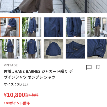
VINTAGE
chat_bubble
bookmark
古着 JHANE BARNES ジャガード織り デ
ザインシャツ オンブレ シャツ
サイズ：
XL(LL)
10,800
¥
送料無料
108
ポイント獲得