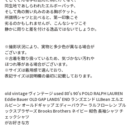
同
生
地
で
あ
し
ら
わ
れ
た
エ
ル
ボ
ー
パ
ッ
チ
、
そ
し
て
角
の
無
い
丸
み
の
あ
る
胸
ポ
ケ
ッ
ト
。
所
謂
柄
シ
ャ
ツ
と
比
べ
る
と
、
第
一
印
象
こ
そ
劣
る
の
か
も
し
れ
ま
せ
ん
が
、
こ
ん
な
シ
ャ
ツ
こ
そ
静
か
に
周
り
と
差
を
付
け
る
逸
品
で
は
な
い
で
し
ょ
う
か
。
※
撮
影
状
況
に
よ
り
、
実
物
と
多
少
色
が
異
な
る
場
合
が
ご
ざ
い
ま
す
。
※
古
着
を
取
り
扱
っ
て
い
る
た
め
、
気
づ
か
な
い
汚
れ
や
ほ
つ
れ
等
が
あ
る
場
合
が
ご
ざ
い
ま
す
。
※
サ
イ
ズ
は
着
用
感
で
選
ん
で
お
り
、
表
記
サ
イ
ズ
は
説
明
欄
の
最
初
に
記
載
し
て
お
り
ま
す
。
o
l
d
v
i
n
t
a
g
e
ヴ
ィ
ン
テ
ー
ジ
u
s
e
d
8
0
'
s
9
0
'
s
P
O
L
O
R
A
L
P
H
L
A
U
R
E
N
E
d
d
i
e
B
a
u
e
r
O
L
D
G
A
P
L
A
N
D
S
'
E
N
D
ラ
ン
ズ
エ
ン
ド
L
L
B
e
a
n
エ
ル
エ
ル
ビ
ー
ン
オ
ー
ル
ド
ギ
ャ
ッ
プ
エ
デ
ィ
ー
バ
ウ
ア
ー
ラ
ル
フ
ロ
ー
レ
ン
ブ
ル
ッ
ク
ス
ブ
ラ
ザ
ー
ズ
B
r
o
o
k
s
B
r
o
t
h
e
r
s
ネ
イ
ビ
ー
紺
色
長
袖
シ
ャ
ツ
チ
ェ
ッ
ク
シ
ャ
ツ
が
お
好
き
な
方