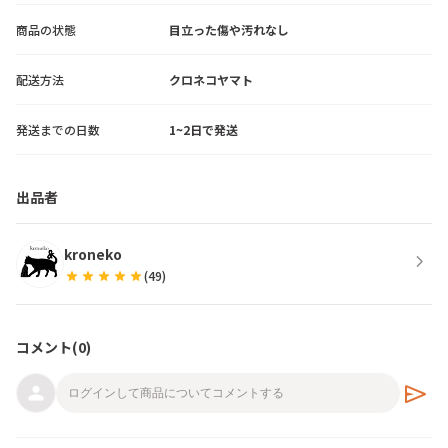
商品の状態
目立った傷や汚れなし
配送方法
クロネコヤマト
発送までの日数
1~2日で発送
出品者
kroneko
chevron_right
star
star
star
star
star
(
49
)
コメント(
0
)
send