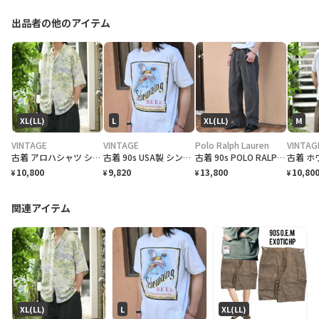
出品者の他のアイテム
XL(LL)
L
XL(LL)
M
VINTAGE
VINTAGE
Polo Ralph Lauren
VINTAG
古着 アロハシャツ シルクシャツ レーヨンシャツ 柄シャツ 総柄シャツ
古着 90s USA製 シングルステッチ ビール プロモーション Tシャツ
古着 90s POLO RALPH LAUREN 先染め ブラックデニム デニム
10,800
9,820
13,800
10,80
¥
¥
¥
¥
関連アイテム
XL(LL)
L
XL(LL)