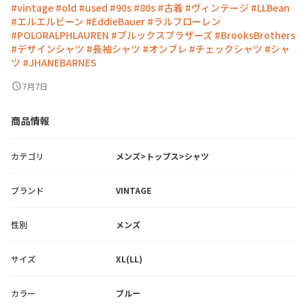
#vintage
#old
#used
#90s
#80s
#古着
#ヴィンテージ
#LLBean
#エルエルビーン
#EddieBauer
#ラルフローレン
#POLORALPHLAUREN
#ブルックスブラザーズ
#BrooksBrothers
#デザインシャツ
#長袖シャツ
#オンブレ
#チェックシャツ
#シャ
ツ
#JHANEBARNES
schedule
7月7日
商品情報
カテゴリ
メンズ>トップス>シャツ
ブランド
VINTAGE
性別
メンズ
サイズ
XL(LL)
カラー
ブルー