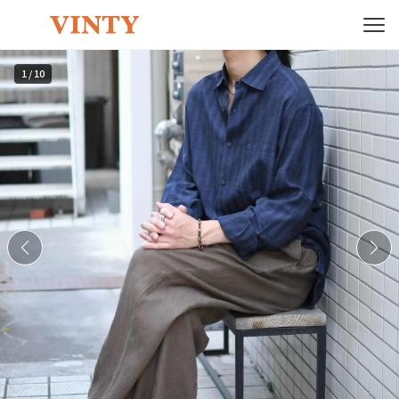
1
/
10