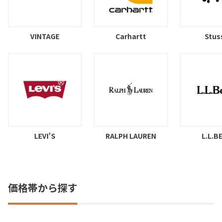
VINTAGE
Carhartt
Stus
LEVI'S
RALPH LAUREN
L.L.B
価格帯から探す