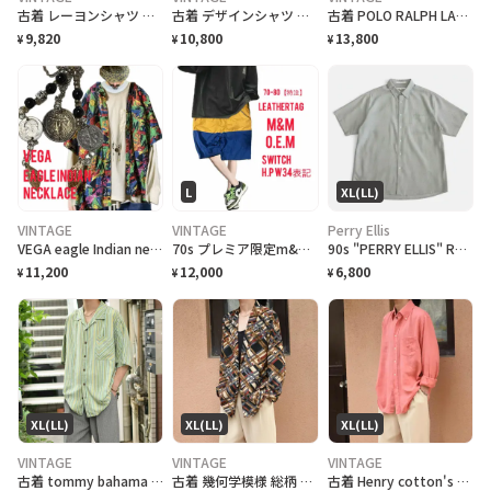
古着 レーヨンシャツ アロハシャツ 夕日 半袖シャツ オープンカラーシャツ
古着 デザインシャツ ニットシャツ 半袖シャツ ホワイト 白 シャツ
古着 POLO RALPH LAUREN 黒 チノパン チノ ストレート
9,820
10,800
13,800
¥
¥
¥
L
XL(LL)
VINTAGE
VINTAGE
Perry Ellis
VEGA eagle Indian necklace vintageコイン
70s プレミア限定m&m特注 レザータグ、大人 スイッチ ハーフパンツ w34
90s "PERRY ELLIS" Rayon/Polyester S/S Check Shirt ペリーエリス レーヨン ポリチェックシャツ [XL]
11,200
12,000
6,800
¥
¥
¥
XL(LL)
XL(LL)
XL(LL)
VINTAGE
VINTAGE
VINTAGE
古着 tommy bahama マルチストライプ 半袖シャツ シルクシャツ 黄緑
古着 幾何学模様 総柄 柄 イージーテーラードジャケット 羽織り USA製
古着 Henry cotton's リネンシャツ ボタンダウンシャツ BDシャツ