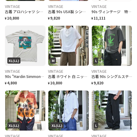
VINTAGE
VINTAGE
VINTAGE
古着 アロハシャツ シルクシャツ レーヨンシャツ 柄シャツ 総柄シャツ
古着 90s USA製 シングルステッチ ビール プロモーション Tシャツ
90s ヴィンテージ 特注 OEM激レア ハーフパンツ 総柄 美品
10,800
9,820
11,111
¥
¥
¥
XL(LL)
M
L
VINTAGE
VINTAGE
VINTAGE
90s "Hardin Simmons University Cowboy Baseball" T-Shirt ハーディン シモンズ大学 カウボーイズベースボール Tシャツ [XL]
古着 ホワイト 白 ニットポロ ポロシャツ 半袖ポロシャツ プルオーバー
古着 90s シングルステッチ 大麻合法化運動 プリントTシャツ フェード
4,800
10,800
9,820
¥
¥
¥
XL(LL)
XL(LL)
L
VINTAGE
VINTAGE
VINTAGE