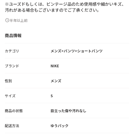
※
ユ
ー
ズ
ド
も
し
く
は
、
ビ
ン
テ
ー
ジ
品
の
た
め
使
用
感
や
細
か
い
キ
ズ
、
汚
れ
が
あ
る
場
合
も
ご
ざ
い
ま
す
の
で
ご
了
承
く
だ
さ
い
。
schedule
半年以上前
商品情報
カテゴリ
メンズ>パンツ>ショートパンツ
ブランド
NIKE
性別
メンズ
サイズ
S
商品の状態
目立った傷や汚れなし
配送方法
ゆうパック