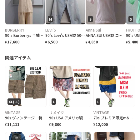
M
S
S
BURBERRY
LEVI'S
Anna Sui
FRUIT 
90’s Burberrys 半袖ブラウス+スラックス セットアップ ベージュ サイズ7
90’s Levi's USA製 501-5900 デニム パンツ W28 L36 ボタン裏552 リーバイス
ANNA SUI USA製 コスメプリント Tシャツ ライトピンク S 半袖 アナスイ
17,600
6,500
4,850
5,400
¥
¥
¥
¥
関連アイテム
XL(LL)
L
L
VINTAGE
リメイク
VINTAGE
90s ヴィンテージ 特注 OEM激レア ハーフパンツ 総柄 美品
90s USA アメリカ製 限定Hブロード リメイク クラスターアートL
70s プレミア限定m&m特注 レザータグ、大人 スイッチ ハーフパンツ w34
11,111
9,800
12,000
¥
¥
¥