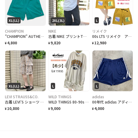
XL(LL)
2XL(3L)
L
CHAMPION
NIKE
リメイク
"CHAMPION" AUTHENTIC ATHLETIC WEAR Sweat SHORTS チャンピオン オーセンティック アスレチック ウェア ショートパンツ [XL]
古着 NIKE プリントTシャツ Tシャツ 半袖Tシャツ ユーモア ホワイト 白
00s LTS リメイク アルチザン Artコラボテックハーフパンツ
4,800
9,820
12,980
¥
¥
¥
XL(LL)
L
L
LEVI STRAUSS&CO.
WILD THINGS
adidas
古着 LEVI’S ショーツ チェック柄 カーゴパンツ ハーフパンツ ワイド
WILD THINGS 80-90s USA 限定 単タグ HP M-XL対応
00年代 adidas アディダス トラックショートパンツ メンズL 古着 00s Y2K VINTAGE ヴィンテージ CLIMATE スポーツ ジャージ 紺色
10,800
9,000
4,000
¥
¥
¥