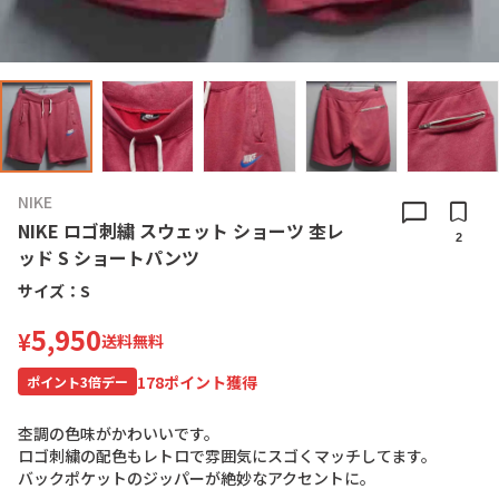
NIKE
chat_bubble
bookmark
NIKE ロゴ刺繍 スウェット ショーツ 杢レ
2
ッド S ショートパンツ
サイズ：
S
5,950
¥
送料無料
178
ポイント獲得
ポイント
3
倍デー
杢
調
の
色
味
が
か
わ
い
い
で
す
。
ロ
ゴ
刺
繍
の
配
色
も
レ
ト
ロ
で
雰
囲
気
に
ス
ゴ
く
マ
ッ
チ
し
て
ま
す
。
バ
ッ
ク
ポ
ケ
ッ
ト
の
ジ
ッ
パ
ー
が
絶
妙
な
ア
ク
セ
ン
ト
に
。