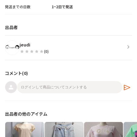
発送までの日数
1~2日で発送
出品者
jeudi
chevron_right
star
star
star
star
star
(
0
)
コメント(
0
)
send
出品者の他のアイテム