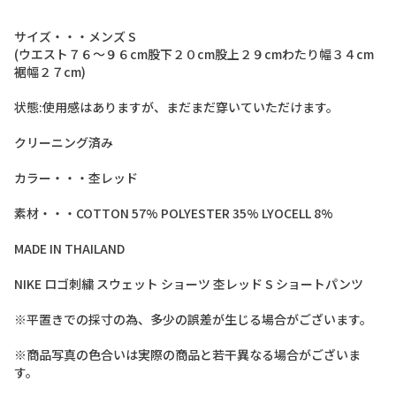
サ
イ
ズ
・
・
・
メ
ン
ズ
S
(
ウ
エ
ス
ト
７
６
〜
９
６
c
m
股
下
２
０
c
m
股
上
２
９
c
m
わ
た
り
幅
３
４
c
m
裾
幅
２
７
c
m
)
状
態
:
使
用
感
は
あ
り
ま
す
が
、
ま
だ
ま
だ
穿
い
て
い
た
だ
け
ま
す
。
ク
リ
ー
ニ
ン
グ
済
み
カ
ラ
ー
・
・
・
杢
レ
ッ
ド
素
材
・
・
・
C
O
T
T
O
N
5
7
%
P
O
L
Y
E
S
T
E
R
3
5
%
L
Y
O
C
E
L
L
8
%
M
A
D
E
I
N
T
H
A
I
L
A
N
D
N
I
K
E
ロ
ゴ
刺
繍
ス
ウ
ェ
ッ
ト
シ
ョ
ー
ツ
杢
レ
ッ
ド
S
シ
ョ
ー
ト
パ
ン
ツ
※
平
置
き
で
の
採
寸
の
為
、
多
少
の
誤
差
が
生
じ
る
場
合
が
ご
ざ
い
ま
す
。
※
商
品
写
真
の
色
合
い
は
実
際
の
商
品
と
若
干
異
な
る
場
合
が
ご
ざ
い
ま
す
。