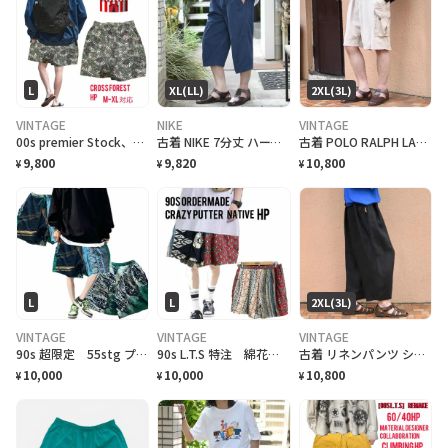
L
XL(LL)
2XL(3L)
VINTAGE
NIKE
VINTAGE
00s premier Stock、circus cross ForestHP
古着 NIKE 7分丈 ハーフパンツ ショーツ クロップドパンツ ネイビー 紺色
古着 POLO RALPH LAUREN 67 chino カーゴ ショーツ
9,800
9,820
10,800
¥
¥
¥
L
L
2XL(3L)
VINTAGE
VINTAGE
VINTAGE
90s 超限定 55stg プロダクトSUVIN COTTON crazyHP
90s L.T.S 特注 綿花の王様 SUVIN サイケネイティブ HP
古着 リネンパンツ ショーツ バルーンシルエット ワイドパンツ 7分丈
10,000
10,000
10,800
¥
¥
¥