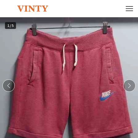
1
/
5