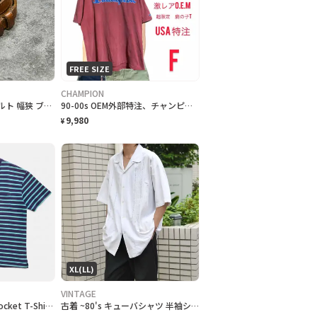
FREE SIZE
CHAMPION
古着 レザーベルト ベルト 幅狭 ブラウン 茶色 本革 アクセサリー 小物
90-00s OEM外部特注、チャンピオン、刺繍ロゴ鹿子ヘビーウェイトT F フェード
9,980
¥
XL(LL)
VINTAGE
00s "GAP" Border Pocket T-Shirts ギャップ ボーダー ポケットTシャツ [L]
古着 ~80's キューバシャツ 半袖シャツ デザインシャツ 開襟シャツ 白