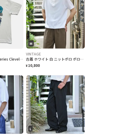
M
VINTAGE
"1997 [MLB] World Series Cleveland Indians vs Florida Marlins" T-Shirt [XL]
古着 ホワイト 白 ニットポロ ポロシャツ 半袖ポロシャツ プルオーバー
10,800
¥
L