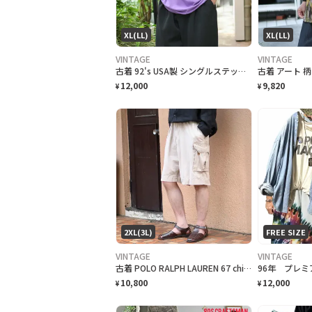
XL(LL)
XL(LL)
VINTAGE
VINTAGE
古着 92's USA製 シングルステッチ クラフトフェア 記念Tシャツ ネコ
12,000
9,820
¥
¥
2XL(3L)
FREE SIZE
VINTAGE
VINTAGE
古着 POLO RALPH LAUREN 67 chino カーゴ ショーツ
10,800
12,000
¥
¥