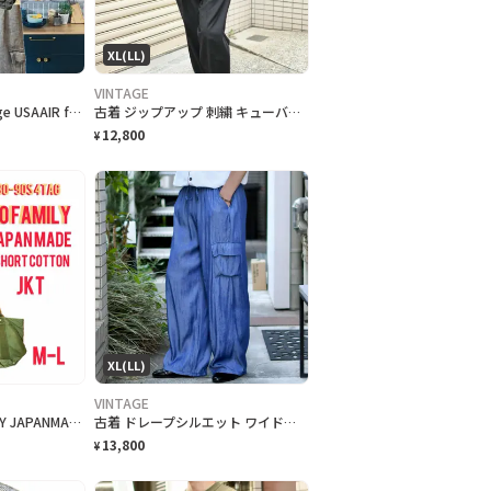
XL(LL)
VINTAGE
90s プレミア vintage USAAIR force TYPE C-1ベスト L
古着 ジップアップ 刺繍 キューバシャツ デザインシャツ 半袖シャツ
12,800
¥
XL(LL)
VINTAGE
80-9054TA6DOFAMILY JAPANMADE 丈短コットンJKT
古着 ドレープシルエット ワイドパンツ イージーパンツ カーゴパンツ ブルー 青
13,800
¥