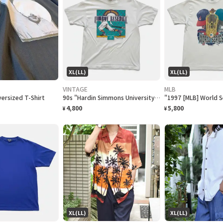
XL(LL)
XL(LL)
VINTAGE
MLB
rsized T-Shirt
90s "Hardin Simmons University Cowboy Baseball" T-Shirt ハーディン シモンズ大学 カウボーイズベースボール Tシャツ [XL]
4,800
5,800
¥
¥
XL(LL)
XL(LL)