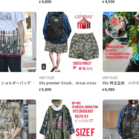
4,800
4,500
¥
¥
L
VINTAGE
VINTAGE
古着 絨毯 ラグ ショルダーバッグ ハンドメイド リメイク バッグ 花
00s premier Stock、circus cross ForestHP
9,800
6,980
¥
¥