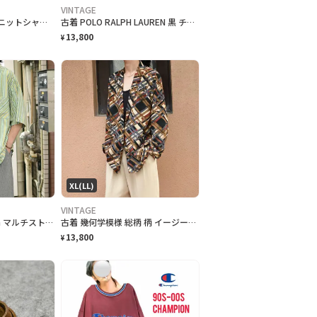
VINTAGE
古着 デザインシャツ ニットシャツ 半袖シャツ ホワイト 白 シャツ
古着 POLO RALPH LAUREN 黒 チノパン チノ ストレート
13,800
¥
XL(LL)
VINTAGE
古着 tommy bahama マルチストライプ 半袖シャツ シルクシャツ 黄緑
古着 幾何学模様 総柄 柄 イージーテーラードジャケット 羽織り USA製
13,800
¥