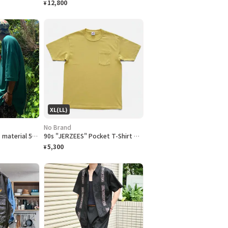
12,800
¥
XL(LL)
No Brand
90s 特注生地 ハワイ material 55so.e.m バケハトロピカル
90s "JERZEES" Pocket T-Shirt ジャージーズ 無地ポケット Tシャツ [XL]
5,300
¥