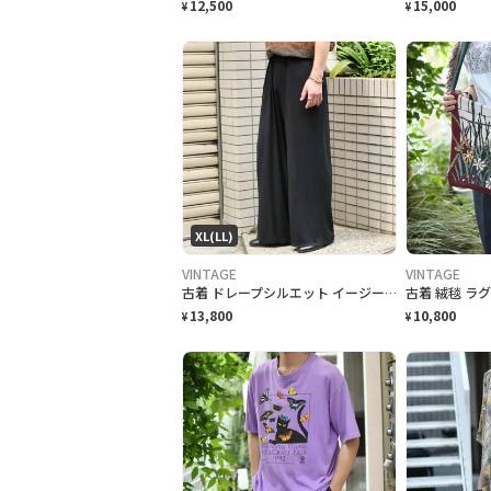
12,500
15,000
¥
¥
XL(LL)
VINTAGE
VINTAGE
古着 ドレープシルエット イージーパンツ ワイドパンツ ブラック 黒
13,800
10,800
¥
¥