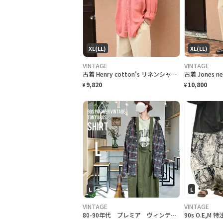
XL(LL)
XL(LL)
VINTAGE
VINTAGE
古着 Henry cotton's リネンシャツ ボタンダウンシャツ BDシャツ
9,820
10,800
¥
¥
L
L
VINTAGE
VINTAGE
80-90年代 プレミア ヴィンテージ 65/35 TROYBROS シャツ