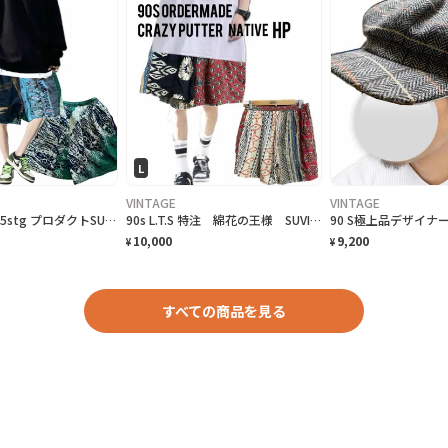
L
VINTAGE
VINTAGE
90s 超限定 55stg プロダクトSUVIN COTTON crazyHP
90s L.T.S 特注 綿花の王様 SUVIN サイケネイティブ HP
10,000
9,200
¥
¥
すべての商品を見る