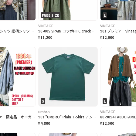
FREE SIZE
L
VINTAGE
VINTAGE
古着 アート 柄シャツ 総柄シャツ レーヨンシャツ 半袖シャツ デザインシャツ
90-00S SPAIN コラボHTC crack ワッペンビックロゴ55STG T
11,200
12,000
¥
¥
S
L
umbro
VINTAGE
96年 プレミア 限定品 オーガニックコットン M.ジョンソン復帰記念 T. F
90s "UMBRO" Plain T-Shirt アンブロ 無地Tシャツ [S]
4,800
12,500
¥
¥