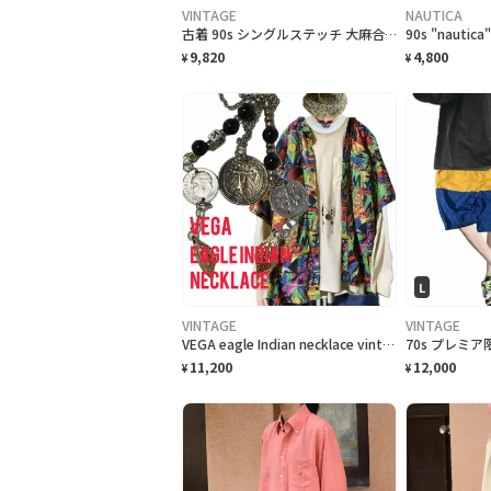
VINTAGE
NAUTICA
古着 90s シングルステッチ 大麻合法化運動 プリントTシャツ フェード
9,820
4,800
¥
¥
L
VINTAGE
VINTAGE
VEGA eagle Indian necklace vintageコイン
11,200
12,000
¥
¥