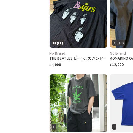
XL(LL)
XL(LL)
No Brand
No Brand
THE BEATLES ビートルズ バンドTシャツ
KOMAKINO Ove
4,000
12,000
¥
¥
L
L