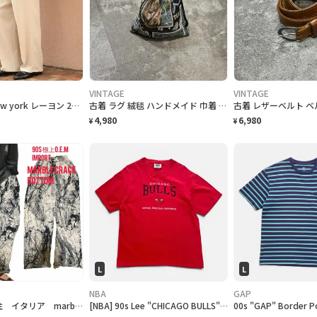
VINTAGE
VINTAGE
古着 Jones new york レーヨン 2タック スラックス ワイドパンツ
古着 ラグ 絨毯 ハンドメイド 巾着 ゴルフ柄 リメイク
4,980
6,980
¥
¥
L
L
NBA
GAP
90s O.E,M 特注 イタリア marble crack art ユルボトム個性派
[NBA] 90s Lee "CHICAGO BULLS" embroidered Logo T-Shirt シカゴブルズ Tシャツ [L]