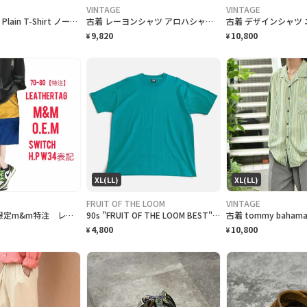
VINTAGE
VINTAGE
90s "nautica" Plain T-Shirt ノーティカ 無地Tシャツ [L]
古着 レーヨンシャツ アロハシャツ 夕日 半袖シャツ オープンカラーシャツ
9,820
10,800
¥
¥
XL(LL)
XL(LL)
FRUIT OF THE LOOM
VINTAGE
70s プレミア限定m&m特注 レザータグ、大人 スイッチ ハーフパンツ w34
90s "FRUIT OF THE LOOM BEST" Plain T-Shirt フルーツオブザルーム無地Tシャツ [XL]
4,800
10,800
¥
¥