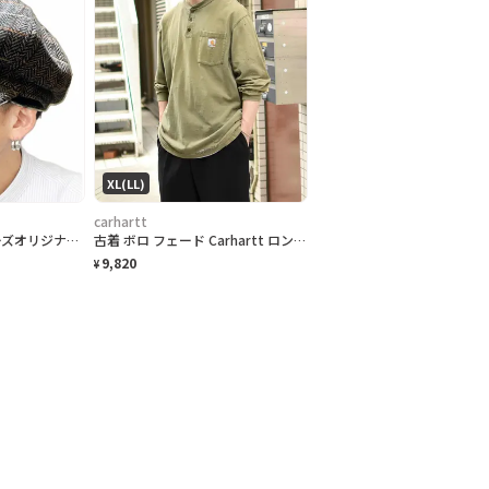
XL(LL)
carhartt
90 S極上品デザイナーズオリジナルリアル1950トラッドキャスケット
古着 ボロ フェード Carhartt ロンＴ 長袖Tシャツ ダメージ ポケット
9,820
¥