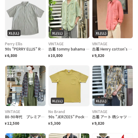
XL(LL)
XL(LL)
XL(LL)
Perry Ellis
VINTAGE
VINTAGE
90s "PERRY ELLIS" Rayon/Polyester S/S Check Shirt ペリーエリス レーヨン ポリチェックシャツ [XL]
古着 tommy bahama マルチストライプ 半袖シャツ シルクシャツ 黄緑
古着 Henry cotton's リネンシャツ ボタンダウンシャツ BDシャツ
6,800
10,800
9,820
¥
¥
¥
L
XL(LL)
XL(LL)
VINTAGE
No Brand
VINTAGE
80-90年代 プレミア ヴィンテージ 65/35 TROYBROS シャツ
90s "JERZEES" Pocket T-Shirt ジャージーズ 無地ポケット Tシャツ [XL]
古着 アート 柄シャツ 総柄シャツ レーヨンシャツ 半袖シャツ デザインシャツ
12,500
5,300
9,820
¥
¥
¥