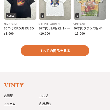
XL(LL)
S
S
No Brand
RALPH LAUREN
VINTAGE
00年代 CIRQUE DU SOLEIL MYSTERE シルクドソレイユ アートプリントTシャツ メンズXL相当 古着 00s Y2K ヴィンテージ VINTAGE 黒色
90年代 USA製 KEITH GREEN キース グリーン バンドTシャツ メンズL 古着 90s シングルステッチ ヴィンテージ VINTAGE ヒッピー サイケデリック フラクタル アーティスト バンT 白色
90年代 フランス製 ポール ゴーギャン When will you marry? オールオーバープリントTシャツ メンズXL相当 古着 90s ヴィンテージ VINTAGE シングルステッチ ユーロ Paul Gauguin いつ結婚するの
8,000
10,000
15,000
¥
¥
¥
すべての商品を見る
古着屋
ヘルプ
アイテム
利用規約