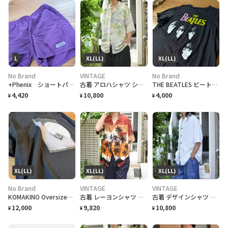
L
XL(LL)
XL(LL)
No Brand
VINTAGE
No Brand
+Phenix ショートパンツ
古着 アロハシャツ シルクシャツ レーヨンシャツ 柄シャツ 総柄シャツ
THE BEATLES ビートルズ バンドTシャツ
4,420
10,800
4,000
¥
¥
¥
XL(LL)
XL(LL)
XL(LL)
No Brand
VINTAGE
VINTAGE
KOMAKINO Oversized T-Shirt
古着 レーヨンシャツ アロハシャツ 夕日 半袖シャツ オープンカラーシャツ
古着 デザインシャツ ニットシャツ 半袖シャツ ホワイト 白 シャツ
12,000
9,820
10,800
¥
¥
¥