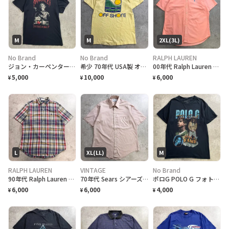
M
M
2XL(3L)
No Brand
No Brand
RALPH LAUREN
ジョン・カーペンター ハロウィン HALLOWEEN マイケルマイヤーズ ホラー 映画 半袖 ムービーTシャツ メンズM 古着 黒色
希少 70年代 USA製 オールドサーフ最初期 OFF SHORE オフショア 袖ロゴ 両面プリント サーフTシャツ メンズM Hanes BEEFY-T 希少TM表記 アメリカ製 古着 VINTAGE シングルステッチ ヴィンテージ ライトイエロー 黄色
00年代 Ralph Lauren CLASSIC FIT ラルフローレン 半袖シャツ ボタンダウンシャツ 表記XL メンズ2XL相当 古着 VINTAGE ヴィンテージ B.D. サーモンピンク
5,000
10,000
6,000
¥
¥
¥
L
XL(LL)
M
RALPH LAUREN
VINTAGE
No Brand
90年代 Ralph Lauren CLASSIC FIT ラルフローレン 半袖 チェックシャツ ボタンダウンシャツ 表記L メンズXL相当 古着 VINTAGE ヴィンテージ B.D.
70年代 Sears シアーズ 半袖シャツ シャツ メンズXL相当 古着 VINTAGE PERMA-PREST ヴィンテージ
ポロG POLO G フォトTシャツ ラップT メンズM 黒 古着 バンT ミュージックT ヒップホップ The Goat HALL of FAME 黒色
6,000
6,000
4,000
¥
¥
¥