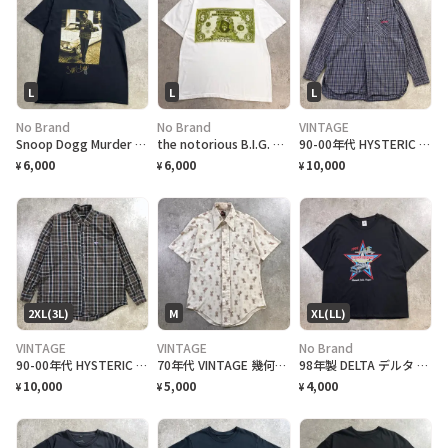
L
L
L
No Brand
No Brand
VINTAGE
Snoop Dogg Murder Was the Case スヌープドッグ フォトプリントT ラップTシャツ メンズL 古着 映画 アーティスト ヒップホップ HIPHOP 黒
the notorious B.I.G. ノトーリアス B.I.G. ドル札 パロディプリント ラップTシャツ メンズL 古着 アーティスト Mo Money Mo Problems Biggie ビギー フォトT ヒップホップ HIPHOP 白色
90-00年代 HYSTERIC GLAMOUR ヒステリックグラマー チェック 長袖 プルオーバーシャツ グランパシャツ メンズL相当 古着 VINTAGE ヴィンテージ 赤タグ Y2K
6,000
6,000
10,000
¥
¥
¥
2XL(3L)
M
XL(LL)
VINTAGE
VINTAGE
No Brand
90-00年代 HYSTERIC GLAMOUR ヒステリックグラマー チェック 長袖 ボタンダウンシャツ メンズXL相当 古着 VINTAGE ヴィンテージ 初期黒タグ 古着 VINTAGE ヴィンテージ Y2K
70年代 VINTAGE 幾何学 モノグラム 総柄 半袖 ポリシャツ メンズM相当 古着 ディスコシャツ 古着 VINTAGE ヴィンテージ 赤タグ 古着 VINTAGE ヴィンテージ Y2K インディゴネイビー
98年製 DELTA デルタ ベトナム帰還兵 メモリアルクラシック プリント Tシャツ メンズXL 古着 1998年 短丈リサイズ アメカジ 黒
10,000
5,000
4,000
¥
¥
¥