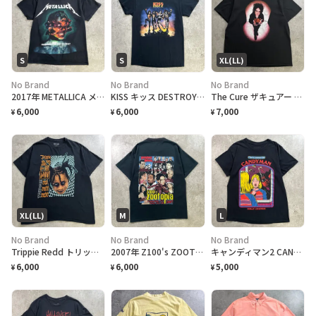
S
S
XL(LL)
No Brand
No Brand
No Brand
2017年 METALLICA メタリカ WorldWired 世界ツアー バンドTシャツ メンズS 古着 ロックT WorldWired Tour 2017 両面プリント ツアー日程 黒色
KISS キッス DESTROYER 地獄の軍団 アルバム アート プリント Tシャツ メンズS相当 古着 ロックT 黒色
The Cure ザキュアー Robert Smith ロバートスミス プリントTシャツ メンズXL 古着 バンドTシャツ 黒色
6,000
6,000
7,000
¥
¥
¥
XL(LL)
M
L
No Brand
No Brand
No Brand
Trippie Redd トリッピーレッド 1400 フェイスフォト サイケデリック ラップTシャツ メンズXL 古着 ヒップホップ 黒
2007年 Z100's ZOOTOPIA 2007 音楽フェス 両面プロモ Tシャツ メンズM 古着 マルーン5 リアーナ フェスT バンT ラジオ局 Y2K 黒色
キャンディマン2 CANDYMAN ホラー映画 都市伝説 アメコミ風 グラフィック ムービーTシャツ メンズL 黒色
6,000
6,000
5,000
¥
¥
¥