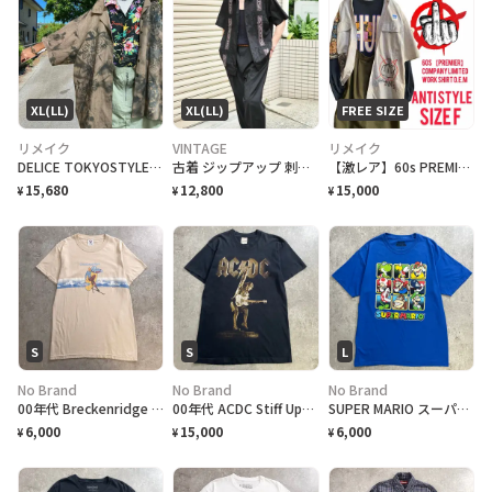
XL(LL)
XL(LL)
FREE SIZE
リメイク
VINTAGE
リメイク
DELICE TOKYOSTYLE 70s crackアート リメイクシャツ XL
古着 ジップアップ 刺繍 キューバシャツ デザインシャツ 半袖シャツ
【激レア】60s PREMIER ANTISTYLE カスタムワークシャツ【SIZE F】
15,680
12,800
15,000
¥
¥
¥
S
S
L
No Brand
No Brand
No Brand
00年代 Breckenridge スキー グラフィックプリントTシャツ メンズS 古着 00s Y2K VINTAGE ヴィンテージ スキーリゾート ブレッケンリッジ ピンガール バックプリント アドバタイジング
00年代 ACDC Stiff Upper Lip ユーロツアーTシャツ バンドTシャツ メンズS相当 古着 00s Y2K VINTAGE ヴィンテージ アンガス・ヤング バンT シングルステッチ 黒
SUPER MARIO スーパーマリオ キャラクターTシャツ メンズL 古着 2021年公式オフィシャルプリント 任天堂 ゲームTシャツ 青色
6,000
15,000
6,000
¥
¥
¥