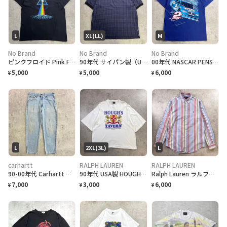
L
XL(LL)
M
No Brand
No Brand
No Brand
ピンクフロイド Pink Floyd 狂気 プリズム バンドTシャツ メンズL バンT ミュージックT 黒色
90年代 サイパン製（USA）DOCKERS ドッカーズ グラフチェック柄 半袖 ポロシャツ 半袖 ポロシャツ メンズXL
00年代 NASCAR PENSKE RACING 2009 TOUR モーターサイクル レーシングTシャツ メンズM 古着 00s Y2K ヴィンテージ VINTAGE Miller LITE ビール 企業 アドバタイジング 青色
5,000
5,000
6,000
¥
¥
¥
L
2XL(3L)
L
carhartt
RALPH LAUREN
RALPH LAUREN
90-00年代 Carhartt カーハート リアルペイント ペンキ デニムパンツ 5ポケット デニムパンツ メンズW34 古着 アメカジ ワークパンツ 青色
90年代 USA製 HOUGH'S TAVERN ビアバー パブ プリントTシャツ メンズ2XL相当 古着 1991 90s VINTAGE ヴィンテージ お酒 オールドイングリッシュ シングルステッチ ビッグサイズ 大きいサイズ 白色
Ralph Lauren ラルフローレン CLASSIC FIT マルチストライプシャツ メンズM相当 古着 90s アメカジ VINTAGE ヴィンテージ B.D ボタンダウンシャツ ワンポイントロゴ刺繍
7,000
3,000
6,000
¥
¥
¥