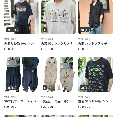
2XL(3L)
L
XL(LL)
VINTAGE
VINTAGE
VINTAGE
古着 USA製 90s シングルステッチ シマウマ プリントTシャツ ブラック
古着 90s シングルステッチ バンドTシャツ バンT アニマルTシャツ
古着 ハンドステッチ シルクシャツ 半袖シャツ デザインシャツ ブラック 黒
10,800
10,800
10,800
¥
¥
¥
XL(LL)
L
XL(LL)
VINTAGE
VINTAGE
VINTAGE
90年代オーダーメイドOEMビックサイズコクーンバレルボトム限定品
【極上】 美品 希少 CAMBIO カンビオRAラインクロスバックオーバーオールL
古着 91's USA製 シングルステッチ 退職記念 Tシャツ プリントTシャツ
25,980
20,000
10,800
¥
¥
¥