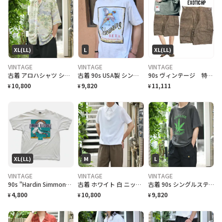
XL(LL)
L
XL(LL)
VINTAGE
VINTAGE
VINTAGE
古着 アロハシャツ シルクシャツ レーヨンシャツ 柄シャツ 総柄シャツ
古着 90s USA製 シングルステッチ ビール プロモーション Tシャツ
90s ヴィンテージ 特注 OEM激レア ハーフパンツ 総柄 美品
10,800
9,820
11,111
¥
¥
¥
XL(LL)
M
L
VINTAGE
VINTAGE
VINTAGE
90s "Hardin Simmons University Cowboy Baseball" T-Shirt ハーディン シモンズ大学 カウボーイズベースボール Tシャツ [XL]
古着 ホワイト 白 ニットポロ ポロシャツ 半袖ポロシャツ プルオーバー
古着 90s シングルステッチ 大麻合法化運動 プリントTシャツ フェード
4,800
10,800
9,820
¥
¥
¥