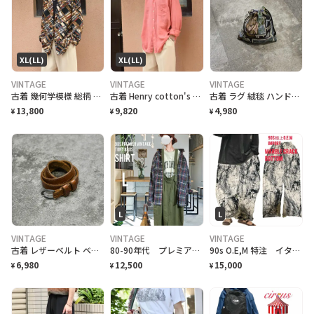
XL(LL)
XL(LL)
VINTAGE
VINTAGE
VINTAGE
古着 幾何学模様 総柄 柄 イージーテーラードジャケット 羽織り USA製
古着 Henry cotton's リネンシャツ ボタンダウンシャツ BDシャツ
古着 ラグ 絨毯 ハンドメイド 巾着 ゴルフ柄 リメイク
13,800
9,820
4,980
¥
¥
¥
L
L
VINTAGE
VINTAGE
VINTAGE
古着 レザーベルト ベルト 幅狭 ブラウン 茶色 本革 アクセサリー 小物
80-90年代 プレミア ヴィンテージ 65/35 TROYBROS シャツ
90s O.E,M 特注 イタリア marble crack art ユルボトム個性派
6,980
12,500
15,000
¥
¥
¥