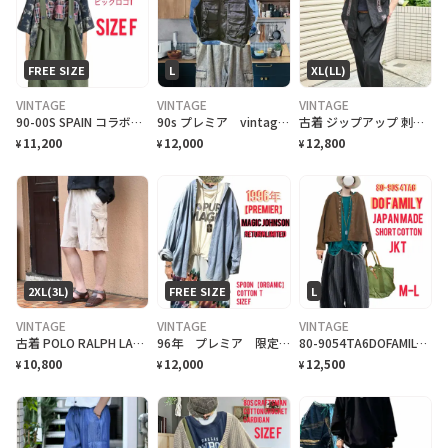
FREE SIZE
L
XL(LL)
VINTAGE
VINTAGE
VINTAGE
90-00S SPAIN コラボHTC crack ワッペンビックロゴ55STG T
90s プレミア vintage USAAIR force TYPE C-1ベスト L
古着 ジップアップ 刺繍 キューバシャツ デザインシャツ 半袖シャツ
11,200
12,000
12,800
¥
¥
¥
2XL(3L)
FREE SIZE
L
VINTAGE
VINTAGE
VINTAGE
古着 POLO RALPH LAUREN 67 chino カーゴ ショーツ
96年 プレミア 限定品 オーガニックコットン M.ジョンソン復帰記念 T. F
80-9054TA6DOFAMILY JAPANMADE 丈短コットンJKT
10,800
12,000
12,500
¥
¥
¥