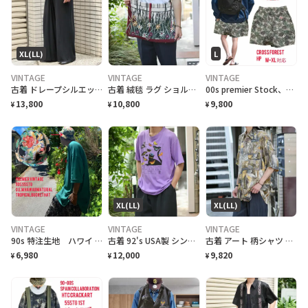
XL(LL)
L
VINTAGE
VINTAGE
VINTAGE
古着 ドレープシルエット イージーパンツ ワイドパンツ ブラック 黒
古着 絨毯 ラグ ショルダーバッグ ハンドメイド リメイク バッグ 花
00s premier Stock、circus cross ForestHP
13,800
10,800
9,800
¥
¥
¥
XL(LL)
XL(LL)
VINTAGE
VINTAGE
VINTAGE
90s 特注生地 ハワイ material 55so.e.m バケハトロピカル
古着 92's USA製 シングルステッチ クラフトフェア 記念Tシャツ ネコ
古着 アート 柄シャツ 総柄シャツ レーヨンシャツ 半袖シャツ デザインシャツ
6,980
12,000
9,820
¥
¥
¥