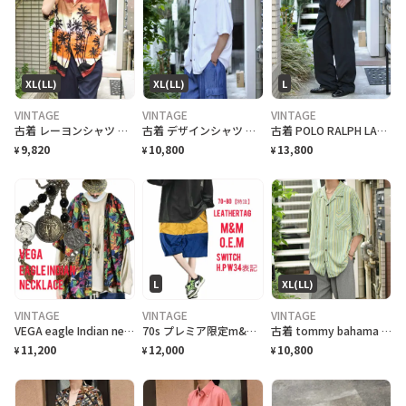
XL(LL)
XL(LL)
L
VINTAGE
VINTAGE
VINTAGE
古着 レーヨンシャツ アロハシャツ 夕日 半袖シャツ オープンカラーシャツ
古着 デザインシャツ ニットシャツ 半袖シャツ ホワイト 白 シャツ
古着 POLO RALPH LAUREN 黒 チノパン チノ ストレート
9,820
10,800
13,800
¥
¥
¥
L
XL(LL)
VINTAGE
VINTAGE
VINTAGE
VEGA eagle Indian necklace vintageコイン
70s プレミア限定m&m特注 レザータグ、大人 スイッチ ハーフパンツ w34
古着 tommy bahama マルチストライプ 半袖シャツ シルクシャツ 黄緑
11,200
12,000
10,800
¥
¥
¥