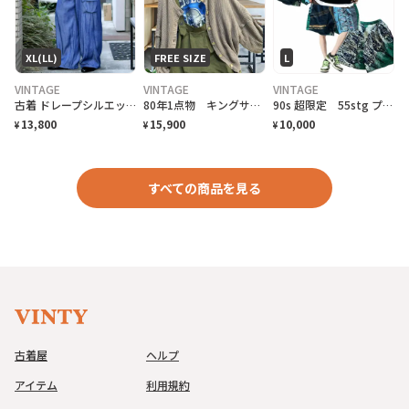
XL(LL)
FREE SIZE
L
VINTAGE
VINTAGE
VINTAGE
古着 ドレープシルエット ワイドパンツ イージーパンツ カーゴパンツ ブルー 青
80年1点物 キングサイズ職人作成 クロシェコットンカーディガン
90s 超限定 55stg プロダクトSUVIN COTTON crazyHP
13,800
15,900
10,000
¥
¥
¥
すべての商品を見る
古着屋
ヘルプ
アイテム
利用規約