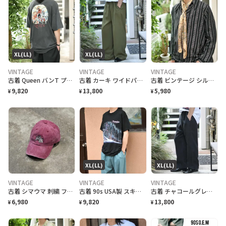
XL(LL)
XL(LL)
VINTAGE
VINTAGE
VINTAGE
古着 Queen バンT プリントTシャツ Tシャツ 半袖Tシャフェード
古着 カーキ ワイドパンツ スラックス タックパンツ 緑 グリーン
古着 ビンテージ シルク スカーフ バンダナ ペイズリー柄 ベージュ
9,820
13,800
5,980
¥
¥
¥
XL(LL)
XL(LL)
VINTAGE
VINTAGE
VINTAGE
古着 シマウマ 刺繍 フェード 6パネル ベースボールキャップ 帽子 キャップ
古着 90s USA製 スキーリゾート スーベニアTシャツ プリントTシャツ 黒
古着 チャコールグレー リネンスラックス スラックス ワイドパンツ タックパンツ
6,980
9,820
13,800
¥
¥
¥