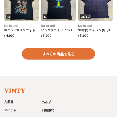
M
L
XL(LL)
No Brand
No Brand
No Brand
ポロG POLO G フォトTシャツ ラップT メンズM 黒 古着 バンT ミュージックT ヒップホップ The Goat HALL of FAME 黒色
ピンクフロイド Pink Floyd 狂気 プリズム バンドTシャツ メンズL バンT ミュージックT 黒色
90年代 サイパン製（USA）DOCKERS ドッカーズ グラフチェック柄 半袖 ポロシャツ 半袖 ポロシャツ メンズXL
4,000
5,000
5,000
¥
¥
¥
すべての商品を見る
古着屋
ヘルプ
アイテム
利用規約