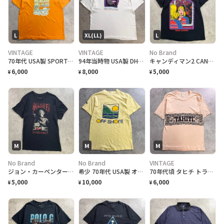
L
XL(LL)
L
VINTAGE
VINTAGE
No Brand
70年代 USA製 SPORTSWEAR ジョークプリントTシャツ メンズL 古着 1978 70s VINTAGE ヴィンテージ メッセージ シングルステッチ
94年当時物 USA製 DHL 企業系 アート プリントTシャツ メンズXL アメリカ製 アートT アドバタイジング 古着 白色
キャンディマン2 CANDYMAN ホラー映画 都市伝説 アメコミ風 グラフィック ムービーTシャツ メンズL 黒色
6,000
8,000
5,000
¥
¥
¥
M
M
M
No Brand
No Brand
VINTAGE
ジョン・カーペンター ハロウィン HALLOWEEN マイケルマイヤーズ ホラー 映画 半袖 ムービーTシャツ メンズM 古着 黒色
希少 70年代 USA製 オールドサーフ最初期 OFF SHORE オフショア 袖ロゴ 両面プリント サーフTシャツ メンズM Hanes BEEFY-T 希少TM表記 アメリカ製 古着 VINTAGE シングルステッチ ヴィンテージ ライトイエロー 黄色
70年代頃 タヒチ トライバル 民族 紋様 プリント Tシャツ メンズM相当 スーベニアTシャツ シングルステッチ ヴィンテージ
5,000
10,000
6,000
¥
¥
¥