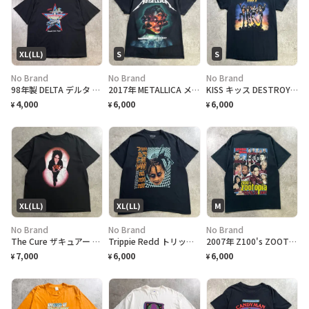
XL(LL)
S
S
No Brand
No Brand
No Brand
98年製 DELTA デルタ ベトナム帰還兵 メモリアルクラシック プリント Tシャツ メンズXL 古着 1998年 短丈リサイズ アメカジ 黒
2017年 METALLICA メタリカ WorldWired 世界ツアー バンドTシャツ メンズS 古着 ロックT WorldWired Tour 2017 両面プリント ツアー日程 黒色
KISS キッス DESTROYER 地獄の軍団 アルバム アート プリント Tシャツ メンズS相当 古着 ロックT 黒色
4,000
6,000
6,000
¥
¥
¥
XL(LL)
XL(LL)
M
No Brand
No Brand
No Brand
The Cure ザキュアー Robert Smith ロバートスミス プリントTシャツ メンズXL 古着 バンドTシャツ 黒色
Trippie Redd トリッピーレッド 1400 フェイスフォト サイケデリック ラップTシャツ メンズXL 古着 ヒップホップ 黒
2007年 Z100's ZOOTOPIA 2007 音楽フェス 両面プロモ Tシャツ メンズM 古着 マルーン5 リアーナ フェスT バンT ラジオ局 Y2K 黒色
7,000
6,000
6,000
¥
¥
¥