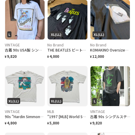
L
XL(LL)
XL(LL)
VINTAGE
No Brand
No Brand
古着 90s USA製 シングルステッチ ビール プロモーション Tシャツ
THE BEATLES ビートルズ バンドTシャツ
KOMAKINO Oversized T-Shirt
9,820
4,000
12,000
¥
¥
¥
XL(LL)
XL(LL)
L
VINTAGE
MLB
VINTAGE
90s "Hardin Simmons University Cowboy Baseball" T-Shirt ハーディン シモンズ大学 カウボーイズベースボール Tシャツ [XL]
"1997 [MLB] World Series Cleveland Indians vs Florida Marlins" T-Shirt [XL]
古着 90s シングルステッチ 大麻合法化運動 プリントTシャツ フェード
4,800
5,800
9,820
¥
¥
¥