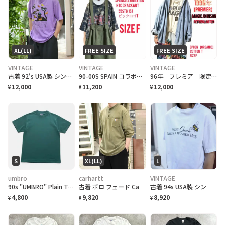
XL(LL)
FREE SIZE
FREE SIZE
VINTAGE
VINTAGE
VINTAGE
古着 92's USA製 シングルステッチ クラフトフェア 記念Tシャツ ネコ
90-00S SPAIN コラボHTC crack ワッペンビックロゴ55STG T
96年 プレミア 限定品 オーガニックコットン M.ジョンソン復帰記念 T. F
12,000
11,200
12,000
¥
¥
¥
S
XL(LL)
L
umbro
carhartt
VINTAGE
90s "UMBRO" Plain T-Shirt アンブロ 無地Tシャツ [S]
古着 ボロ フェード Carhartt ロンＴ 長袖Tシャツ ダメージ ポケット
古着 94s USA製 シングルステッチ ハチ ジョーク Tシャツ ホワイト
4,800
9,820
8,920
¥
¥
¥