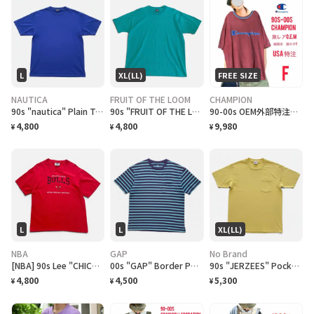
L
XL(LL)
FREE SIZE
NAUTICA
FRUIT OF THE LOOM
CHAMPION
90s "nautica" Plain T-Shirt ノーティカ 無地Tシャツ [L]
90s "FRUIT OF THE LOOM BEST" Plain T-Shirt フルーツオブザルーム無地Tシャツ [XL]
90-00s OEM外部特注、チャンピオン、刺繍ロゴ鹿子ヘビーウェイトT F フェード
4,800
4,800
9,980
¥
¥
¥
L
L
XL(LL)
NBA
GAP
No Brand
[NBA] 90s Lee "CHICAGO BULLS" embroidered Logo T-Shirt シカゴブルズ Tシャツ [L]
00s "GAP" Border Pocket T-Shirts ギャップ ボーダー ポケットTシャツ [L]
90s "JERZEES" Pocket T-Shirt ジャージーズ 無地ポケット Tシャツ [XL]
4,800
4,500
5,300
¥
¥
¥