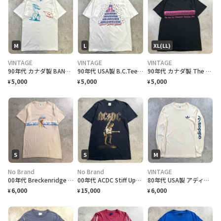
M
L
XL(LL)
VINTAGE
VINTAGE
VINTAGE
90年代 カナダ製 BAND NORWITCH ワンポイントロゴプリントTシャツ メンズM相当 古着 90s VINTAGE ヴィンテージ ドラゴン バックプリント シングルステッチ 白色
90年代 USA製 B.C.Tee celebrate アートプリントTシャツ メンズL相当 古着 90s VINTAGE ヴィンテージ カナダ BC州 100周年記念 シングルステッチ 白色
90年代 カナダ製 The Run For Chiropractic Education チャリティプリントTシャツ メンズXL 古着 1991 90s VINTAGE ヴィンテージ マラソン アドバタイジング シングルステッチ 黒色
5,000
5,000
5,000
¥
¥
¥
S
S
M
No Brand
No Brand
VINTAGE
00年代 Breckenridge スキー グラフィックプリントTシャツ メンズS 古着 00s Y2K VINTAGE ヴィンテージ スキーリゾート ブレッケンリッジ ピンガール バックプリント アドバタイジング
00年代 ACDC Stiff Upper Lip ユーロツアーTシャツ バンドTシャツ メンズS相当 古着 00s Y2K VINTAGE ヴィンテージ アンガス・ヤング バンT シングルステッチ 黒
80年代 USA製 アディダス adidas 袖プリント トレフォイルロゴ 長袖 ロングTシャツ ロンT メンズM 古着 80s VINTAGE ヴィンテージ アイビリー オフホワイト
6,000
15,000
6,000
¥
¥
¥