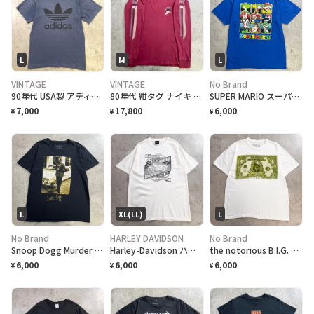
L
M
L
VINTAGE
VINTAGE
No Brand
90年代 USA製 アディダス adidas 両面プリント トレフォイルロゴ Tシャツ メンズL-XL相当 古着 90s VINTAGE ヴィンテージ 杢ネイビー
80年代 紺タグ ナイキ NIKE 袖プリント 三連ロゴ 長袖 ロングTシャツ ロンT メンズM 古着 80s VINTAGE ヴィンテージ バーガンディ
SUPER MARIO スーパーマリオ キャラクターTシャツ メンズL 古着 2021年公式オフィシャルプリント 任天堂 ゲームTシャツ 青色
7,000
17,800
6,000
¥
¥
¥
L
XL(LL)
L
No Brand
HARLEY DAVIDSON
No Brand
Snoop Dogg Murder Was the Case スヌープドッグ フォトプリントT ラップTシャツ メンズL 古着 映画 アーティスト ヒップホップ HIPHOP 黒
Harley-Davidson ハーレーダビッドソン ロゴプリントTシャツ メンズXL 古着 2020 アメカジ バイク モーターサイクル バックプリント 白色
the notorious B.I.G. ノトーリアス B.I.G. ドル札 パロディプリント ラップTシャツ メンズL 古着 アーティスト Mo Money Mo Problems Biggie ビギー フォトT ヒップホップ HIPHOP 白色
6,000
6,000
6,000
¥
¥
¥